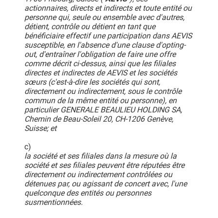
actionnaires, directs et indirects et toute entité ou
personne qui, seule ou ensemble avec d'autres,
détient, contrôle ou détient en tant que
bénéficiaire effectif une participation dans AEVIS
susceptible, en l'absence d'une clause d'opting-
out, d'entraîner l'obligation de faire une offre
comme décrit ci-dessus, ainsi que les filiales
directes et indirectes de AEVIS et les sociétés
sœurs (c'est-à-dire les sociétés qui sont,
directement ou indirectement, sous le contrôle
commun de la même entité ou personne), en
particulier GENERALE BEAULIEU HOLDING SA,
Chemin de Beau-Soleil 20, CH-1206 Genève,
Suisse; et
c)
la société et ses filiales dans la mesure où la
société et ses filiales peuvent être réputées être
directement ou indirectement contrôlées ou
détenues par, ou agissant de concert avec, l'une
quelconque des entités ou personnes
susmentionnées.