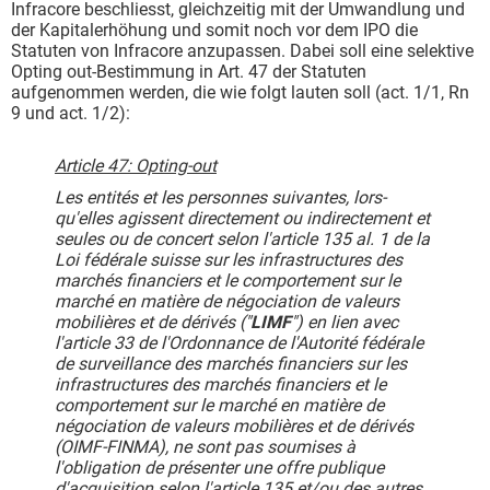
Infracore beschliesst, gleichzeitig mit der Umwandlung und
der Kapitalerhöhung und somit noch vor dem IPO die
Statuten von Infracore anzupassen. Dabei soll eine selektive
Opting out-Bestimmung in Art. 47 der Statuten
aufgenommen werden, die wie folgt lauten soll (act. 1/1, Rn
9 und act. 1/2):
Article 47: Opting-out
Les entités et les personnes suivantes, lors-
qu'elles agissent directement ou indirectement et
seules ou de concert selon l'article 135 al. 1 de la
Loi fédérale suisse sur les infrastructures des
marchés financiers et le comportement sur le
marché en matière de négociation de valeurs
mobilières et de dérivés ("
LIMF
") en lien avec
l'article 33 de l'Ordonnance de l'Autorité fédérale
de surveillance des marchés financiers sur les
infrastructures des marchés financiers et le
comportement sur le marché en matière de
négociation de valeurs mobilières et de dérivés
(OIMF-FINMA), ne sont pas soumises à
l'obligation de présenter une offre publique
d'acquisition selon l'article 135 et/ou des autres