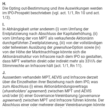
H.
Die Opting out-Bestimmung und ihre Auswirkungen werden
im IPO-Prospekt beschrieben (vgl. act. 1/1, Rn 10 und act.
1/3).
I.
In Abhängigkeit unter anderem (i) vom Umfang der
Erstplatzierung nach Abschluss der Kapitalerhöhung, (ii)
vom Umfang der von MPT als verkaufende Aktionärin
durchgeführten Zweitplatzierung, (iii) von der vollständigen
oder teilweisen Ausübung der
greenshoe
-Option sowie (iv)
von der Höhe der Marktnachfrage könnte sich die
Aktionärsstruktur von Infracore nach dem IPO so gestalten,
dass MPT weiterhin direkt oder indirekt mehr als 33⅓% der
Stimmrechte an Infracore hält (act. 1/1, Rn 11).
J.
Ausserdem verhandeln MPT, AEVIS und Infracore derzeit
über die Einzelheiten ihrer Beziehung nach dem IPO, was
zum Abschluss (i) eines Aktionärbindungsvertrags
(
shareholders’ agreement
) zwischen MPT und AEVIS
und/oder (ii) einer Governance-Vereinbarung (
governance
agreement
) zwischen MPT und Infracore führen könnte. Der
Abschluss einer oder mehrerer dieser Vereinbarungen könnte