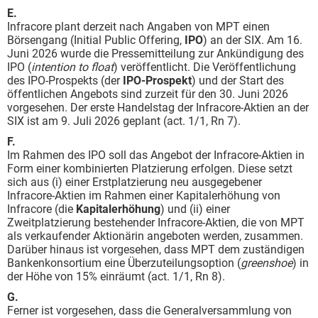
E.
Infracore plant derzeit nach Angaben von MPT einen
Börsengang (Initial Public Offering,
IPO
) an der SIX. Am 16.
Juni 2026 wurde die Pressemitteilung zur Ankündigung des
IPO (
intention to float
) veröffentlicht. Die Veröffentlichung
des IPO-Prospekts (der
IPO-Prospekt
) und der Start des
öffentlichen Angebots sind zurzeit für den 30. Juni 2026
vorgesehen. Der erste Handelstag der Infracore-Aktien an der
SIX ist am 9. Juli 2026 geplant (act. 1/1, Rn 7).
F.
Im Rahmen des IPO soll das Angebot der Infracore-Aktien in
Form einer kombinierten Platzierung erfolgen. Diese setzt
sich aus (i) einer Erstplatzierung neu ausgegebener
Infracore-Aktien im Rahmen einer Kapitalerhöhung von
Infracore (die
Kapitalerhöhung
) und (ii) einer
Zweitplatzierung bestehender Infracore-Aktien, die von MPT
als verkaufender Aktionärin angeboten werden, zusammen.
Darüber hinaus ist vorgesehen, dass MPT dem zuständigen
Bankenkonsortium eine Überzuteilungsoption (
greenshoe
) in
der Höhe von 15% einräumt (act. 1/1, Rn 8).
G.
Ferner ist vorgesehen, dass die Generalversammlung von