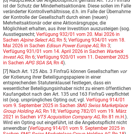
[6] Hauptzweck der Angebotspflicht gemäss Art. 135 FinfraG
ist der Schutz der Minderheitsaktionäre. Diese sollen im Falle
veränderter Kontrollverhältnisse, d.h. im Falle der Übernahme
der Kontrolle der Gesellschaft durch einen (neuen)
Mehrheitsaktionär oder eine Aktionärsgruppe, die
Möglichkeit erhalten, aus ihrer Investition auszusteigen (sog.
Ausstiegsrecht;
Verfügung 932/01 vom 20. Mai 2026 in
Sachen
Alpine Select AG
, Rn 5
;
Verfügung 934/01 vom 18.
Mai 2026 in Sachen
Edisun Power Europe AG
, Rn 3
;
Verfügung 931/01 vom 14. April 2026 in Sachen
Warteck
Invest AG
, Rn 6
;
Verfügung 920/01 vom 11. Dezember 2025
in Sachen
APG SGA SA
, Rn 4
).
[7] Nach Art. 125 Abs. 3 FinfraG können Gesellschaften
vor
der Kotierung ihrer Beteiligungspapiere in einer
entsprechenden Statutenklausel festlegen, dass ein
wesentlicher Beteiligungsinhaber nicht zu einem öffentlichen
Kaufangebot nach den Art. 135 und 163 FinfraG verpflichtet
ist (sog. ursprüngliches Opting out; vgl.
Verfügung 914/01
vom 9. September 2025 in Sachen
SMG Swiss Marketplace
Group Holding AG
, Rn 18
;
Verfügung 782/01 vom 19. März
2021 in Sachen
VT5 Acquisition Company AG
, Rn 81 m.H.
).
Wird ein Opting out eingeführt, ist die Angebotspflicht nicht
anwendbar (
Verfügung 914/01 vom 9. September 2025 in
Sachen
SMG Swiss Marketplace Group Holding AG
, Rn 18
).