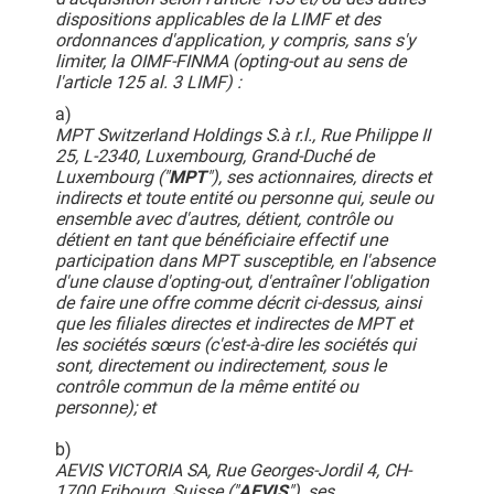
dispositions applicables de la LIMF et des
ordonnances d'application, y compris, sans s'y
limiter, la OIMF-FINMA (opting-out au sens de
l'article 125 al. 3 LIMF) :
a)
MPT Switzerland Holdings S.à r.l., Rue Philippe II
25, L-2340, Luxembourg, Grand-Duché de
Luxembourg ("
MPT
"), ses actionnaires, directs et
indirects et toute entité ou personne qui, seule ou
ensemble avec d'autres, détient, contrôle ou
détient en tant que bénéficiaire effectif une
participation dans MPT susceptible, en l'absence
d'une clause d'opting-out, d'entraîner l'obligation
de faire une offre comme décrit ci-dessus, ainsi
que les filiales directes et indirectes de MPT et
les sociétés sœurs (c'est-à-dire les sociétés qui
sont, directement ou indirectement, sous le
contrôle commun de la même entité ou
personne); et
b)
AEVIS VICTORIA SA, Rue Georges-Jordil 4, CH-
1700 Fribourg, Suisse ("
AEVIS
"), ses