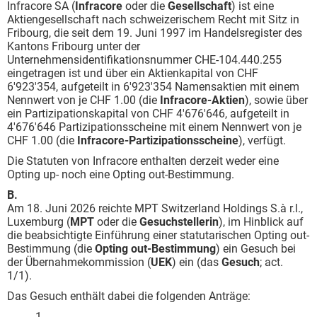
Infracore SA (
Infracore
oder die
Gesellschaft
) ist eine
Aktiengesellschaft nach schweizerischem Recht mit Sitz in
Fribourg, die seit dem 19. Juni 1997 im Handelsregister des
Kantons Fribourg unter der
Unternehmensidentifikationsnummer CHE-104.440.255
eingetragen ist und über ein Aktienkapital von CHF
6'923'354, aufgeteilt in 6'923'354 Namensaktien mit einem
Nennwert von je CHF 1.00 (die
Infracore-Aktien
), sowie über
ein Partizipationskapital von CHF 4'676'646, aufgeteilt in
4'676'646 Partizipationsscheine mit einem Nennwert von je
CHF 1.00 (die
Infracore-Partizipationsscheine
), verfügt.
Die Statuten von Infracore enthalten derzeit weder eine
Opting up- noch eine Opting out-Bestimmung.
B.
Am 18. Juni 2026 reichte MPT Switzerland Holdings S.à r.l.,
Luxemburg (
MPT
oder die
Gesuchstellerin
), im Hinblick auf
die beabsichtigte Einführung einer statutarischen Opting out-
Bestimmung (die
Opting out-Bestimmung
) ein Gesuch bei
der Übernahmekommission (
UEK
) ein (das
Gesuch
; act.
1/1).
Das Gesuch enthält dabei die folgenden Anträge:
1.