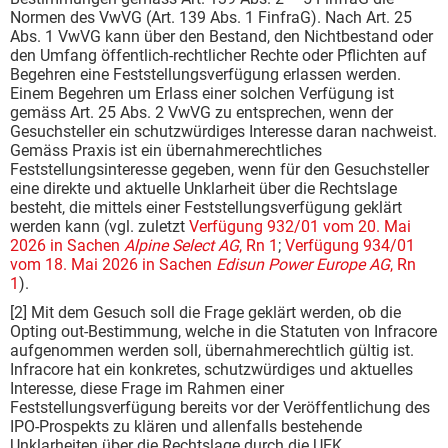
Normen des VwVG (Art. 139 Abs. 1 FinfraG). Nach Art. 25
Abs. 1 VwVG kann über den Bestand, den Nichtbestand oder
den Umfang öffentlich-rechtlicher Rechte oder Pflichten auf
Begehren eine Feststellungsverfügung erlassen werden.
Einem Begehren um Erlass einer solchen Verfügung ist
gemäss Art. 25 Abs. 2 VwVG zu entsprechen, wenn der
Gesuchsteller ein schutzwürdiges Interesse daran nachweist.
Gemäss Praxis ist ein übernahmerechtliches
Feststellungsinteresse gegeben, wenn für den Gesuchsteller
eine direkte und aktuelle Unklarheit über die Rechtslage
besteht, die mittels einer Feststellungsverfügung geklärt
werden kann (vgl. zuletzt
Verfügung 932/01 vom 20. Mai
2026 in Sachen
Alpine Select AG
, Rn 1
;
Verfügung 934/01
vom 18. Mai 2026 in Sachen
Edisun Power Europe AG
, Rn
1
).
[2] Mit dem Gesuch soll die Frage geklärt werden, ob die
Opting out-Bestimmung, welche in die Statuten von Infracore
aufgenommen werden soll, übernahmerechtlich gültig ist.
Infracore hat ein konkretes, schutzwürdiges und aktuelles
Interesse, diese Frage im Rahmen einer
Feststellungsverfügung bereits vor der Veröffentlichung des
IPO-Prospekts zu klären und allenfalls bestehende
Unklarheiten über die Rechtslage durch die UEK