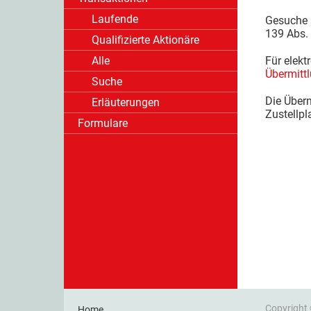
Laufende
Gesuche a
139 Abs. 
Qualifizierte Aktionäre
Alle
Für elekt
Übermitt
Suche
Die Übern
Erläuterungen
Zustellpl
Formulare
Copyright
Home