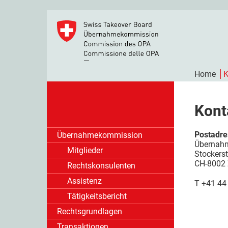
Home
K
Kont
Postadre
Übernahmekommission
Übernah
Mitglieder
Stockers
CH-8002 
Rechtskonsulenten
Assistenz
T
+41 44
Tätigkeitsbericht
Rechtsgrundlagen
Transaktionen