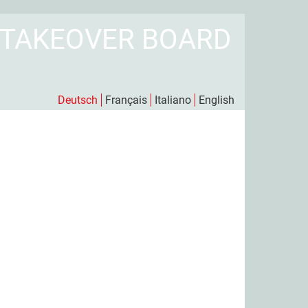
 TAKEOVER BOARD
Deutsch
Français
Italiano
English
h