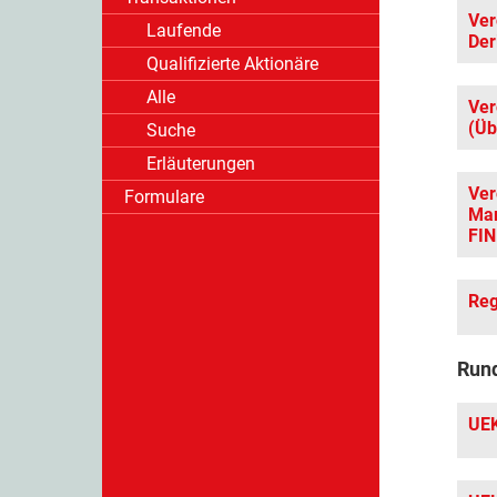
Ver
Laufende
Der
Qualifizierte Aktionäre
Alle
Ver
(Üb
Suche
Erläuterungen
Ver
Formulare
Mar
FI
Reg
Rund
UEK