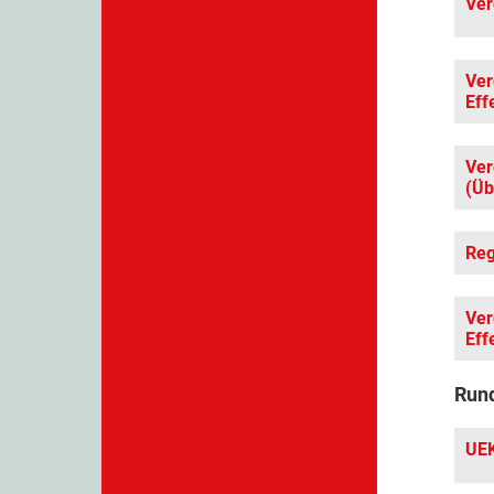
Ver
Ver
Eff
Ver
(Üb
Reg
Ver
Eff
Rund
UEK