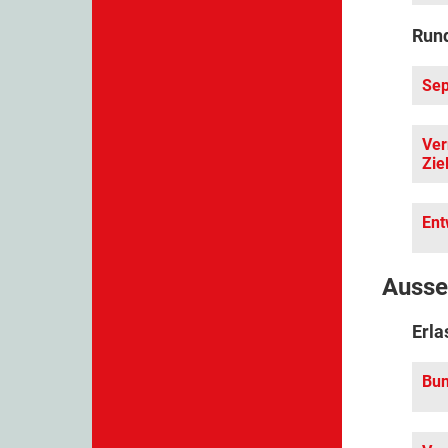
Rund
Sep
Ver
Zie
Ent
Ausse
Erla
Bun