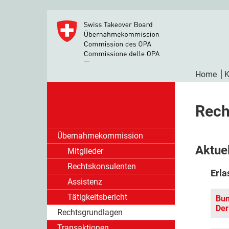
Home
K
Rech
Übernahmekommission
Aktue
Mitglieder
Rechtskonsulenten
Erla
Assistenz
Tätigkeitsbericht
Bun
Der
Rechtsgrundlagen
Transaktionen