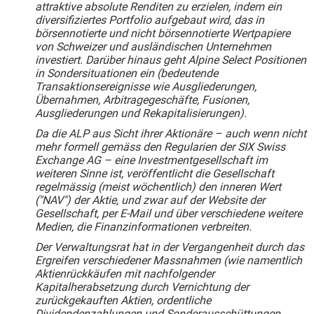
attraktive absolute Renditen zu erzielen, indem ein
diversifiziertes Portfolio aufgebaut wird, das in
börsennotierte und nicht börsennotierte Wertpapiere
von Schweizer und ausländischen Unternehmen
investiert. Darüber hinaus geht Alpine Select Positionen
in Sondersituationen ein (bedeutende
Transaktionsereignisse wie Ausgliederungen,
Übernahmen, Arbitragegeschäfte, Fusionen,
Ausgliederungen und Rekapitalisierungen).
Da die ALP aus Sicht ihrer Aktionäre – auch wenn nicht
mehr formell gemäss den Regularien der SIX Swiss
Exchange AG – eine Investmentgesellschaft im
weiteren Sinne ist, veröffentlicht die Gesellschaft
regelmässig (meist wöchentlich) den inneren Wert
("NAV") der Aktie, und zwar auf der Website der
Gesellschaft, per E-Mail und über verschiedene weitere
Medien, die Finanzinformationen verbreiten.
Der Verwaltungsrat hat in der Vergangenheit durch das
Ergreifen verschiedener Massnahmen (wie namentlich
Aktienrückkäufen mit nachfolgender
Kapitalherabsetzung durch Vernichtung der
zurückgekauften Aktien, ordentliche
Dividendenzahlungen und Sonder­ausschüttungen,