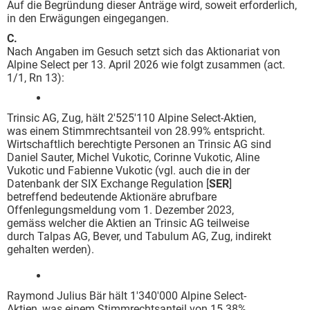
Auf die Begründung dieser Anträge wird, soweit erforderlich,
in den Erwägungen eingegangen.
C.
Nach Angaben im Gesuch setzt sich das Aktionariat von
Alpine Select per 13. April 2026 wie folgt zusammen (act.
1/1, Rn 13):
Trinsic AG, Zug, hält 2'525'110 Alpine Select-Aktien,
was einem Stimmrechtsanteil von 28.99% entspricht.
Wirtschaftlich berechtigte Personen an Trinsic AG sind
Daniel Sauter, Michel Vukotic, Corinne Vukotic, Aline
Vukotic und Fabienne Vukotic (vgl. auch die in der
Datenbank der SIX Exchange Regulation [
SER
]
betreffend bedeutende Aktionäre abrufbare
Offenlegungsmeldung vom 1. Dezember 2023,
gemäss welcher die Aktien an Trinsic AG teilweise
durch Talpas AG, Bever, und Tabulum AG, Zug, indirekt
gehalten werden).
Raymond Julius Bär hält 1'340'000 Alpine Select-
Aktien, was einem Stimmrechtsanteil von 15.38%