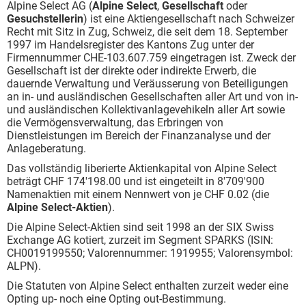
Alpine Select AG (
Alpine Select
,
Gesellschaft
oder
Gesuchstellerin
) ist eine Aktiengesellschaft nach Schweizer
Recht mit Sitz in Zug, Schweiz, die seit dem 18. September
1997 im Handelsregister des Kantons Zug unter der
Firmennummer CHE-103.607.759 eingetragen ist. Zweck der
Gesellschaft ist der direkte oder indirekte Erwerb, die
dauernde Verwaltung und Veräusserung von Beteiligungen
an in- und ausländischen Gesellschaften aller Art und von in-
und ausländischen Kollektivanlagevehikeln aller Art sowie
die Vermögensverwaltung, das Erbringen von
Dienstleistungen im Bereich der Finanzanalyse und der
Anlageberatung.
Das vollständig liberierte Aktienkapital von Alpine Select
beträgt CHF 174'198.00 und ist eingeteilt in 8'709'900
Namenaktien mit einem Nennwert von je CHF 0.02 (die
Alpine Select-Aktien
).
Die Alpine Select-Aktien sind seit 1998 an der SIX Swiss
Exchange AG kotiert, zurzeit im Segment SPARKS (ISIN:
CH0019199550; Valorennummer: 1919955; Valorensymbol:
ALPN).
Die Statuten von Alpine Select enthalten zurzeit weder eine
Opting up- noch eine Opting out-Bestimmung.