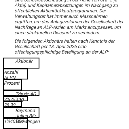
Aktie) und Kapitalherabsetzungen im Nachgang zu
öffentlichen Aktienrückkaufprogrammen. Der
Verwaltungsrat hat immer auch Massnahmen
ergriffen, um das Anlagevolumen der Gesellschaft der
Nachfrage an ALP-Aktien am Markt anzupassen, um
einen strukturellen Discount zu verhindern.
Die folgenden Aktionäre halten nach Kenntnis der
Gesellschaft per 13. April 2026 eine
offenlegungspflichtige Beteiligung an der ALP:
Aktionär
Anzahl
ALPN
Prozent
Trinsic AG,
2'525’110
Zug
28.99
Raymond
Julius Bär,
1'340’000
Ebmatingen