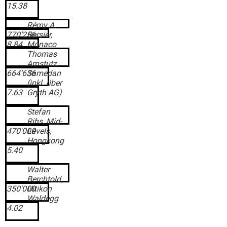
15.38
Rémy A.
770’256
Bersier,
8.84
Monaco
Thomas
Amstutz,
664’636
Samedan
(inkl. über
7.63
Gryth AG)
Stefan
Rihs, Mid-
470'000
Levels,
Hongkong
5.40
Walter
Berchtold,
350'000
Uitikon
Waldegg
4.02