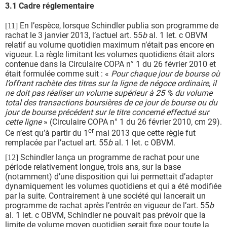
3.1 Cadre réglementaire
En l’espèce, lorsque Schindler publia son programme de
[11]
rachat le 3 janvier 2013, l’actuel art. 55
b
al. 1 let. c OBVM
relatif au volume quotidien maximum n’était pas encore en
vigueur. La règle limitant les volumes quotidiens était alors
contenue dans la Circulaire COPA n° 1 du 26 février 2010 et
était formulée comme suit : «
Pour chaque jour de bourse où
l’offrant rachète des titres sur la ligne de négoce ordinaire, il
ne doit pas réaliser un volume supérieur à 25 % du volume
total des transactions boursières de ce jour de bourse ou du
jour de bourse précédent sur le titre concerné effectué sur
cette ligne
» (Circulaire COPA n° 1 du 26 février 2010, cm 29).
er
Ce n’est qu’à partir du 1
mai 2013 que cette règle fut
remplacée par l’actuel art. 55
b
al. 1 let. c OBVM.
Schindler lança un programme de rachat pour une
[12]
période relativement longue, trois ans, sur la base
(notamment) d’une disposition qui lui permettait d’adapter
dynamiquement les volumes quotidiens et qui a été modifiée
par la suite. Contrairement à une société qui lancerait un
programme de rachat après l’entrée en vigueur de l’art. 55
b
al. 1 let. c OBVM, Schindler ne pouvait pas prévoir que la
limite de volume moyen quotidien serait fixe pour toute la