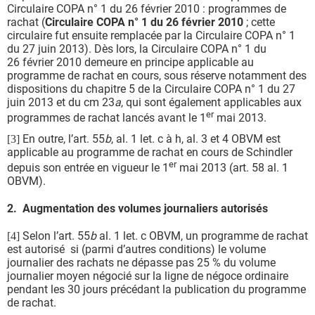
Circulaire COPA n° 1 du 26 février 2010 : programmes de
rachat (
Circulaire COPA n° 1 du
26
février
2010
; cette
circulaire fut ensuite remplacée par la Circulaire COPA n° 1
du 27 juin 2013). Dès lors, la Circulaire COPA n° 1 du
26 février 2010 demeure en principe applicable au
programme de rachat en cours, sous réserve notamment des
dispositions du chapitre 5 de la Circulaire COPA n° 1 du 27
juin 2013 et du cm 23
a
, qui sont également applicables aux
er
programmes de rachat lancés avant le 1
mai 2013.
En outre, l’art. 55
b
, al. 1 let. c à h, al. 3 et 4 OBVM est
[3]
applicable au programme de rachat en cours de Schindler
er
depuis son entrée en vigueur le 1
mai 2013 (art. 58 al. 1
OBVM).
2. Augmentation des volumes journaliers autorisés
Selon l’art. 55
b
al. 1 let. c OBVM, un programme de rachat
[4]
est autorisé si (parmi d’autres conditions) le volume
journalier des rachats ne dépasse pas 25 % du volume
journalier moyen négocié sur la ligne de négoce ordinaire
pendant les 30 jours précédant la publication du programme
de rachat.