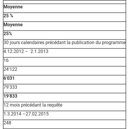
Moyenne
25 %
Moyenne
25%
30 jours calendaires précédant la publication du programme
4.12.2012 – 2.1.2013
16
24'122
6
'
031
79'333
19
'
833
12 mois précédant la requête
1.3.2014 –27.02.2015
248