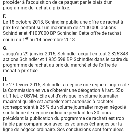
procéder à l’acquisition de ce paquet par le biais d’un
programme de rachat à prix fixe.
F.
Le 18 octobre 2013, Schindler publia une offre de rachat à
prix fixe portant sur un maximum de 4'100'000 actions
Schindler et 4'100'000 BP Schindler. Cette offre de rachat
er
couru du 1
au 14 novembre 2013.
G.
Jusqu’au 29 janvier 2015, Schindler acquit en tout 2'825'843
actions Schindler et 1'935'598 BP Schindler dans le cadre du
programme de rachat au prix du marché et de l’offre de
rachat à prix fixe.
H.
Le 27 février 2015, Schindler a déposé une requête auprès de
la Commission en vue d’obtenir une dérogation à l’art. 55
b
al. 1 let. c OBVM. Elle est d’avis que le volume journalier
maximal qu'elle est actuellement autorisée à racheter
(correspondant à 25 % du volume journalier moyen négocié
sur la ligne de négoce ordinaire pendant les 30 jours
précédant la publication du programme de rachat) est trop
faible par comparaison avec les volumes échangés sur la
ligne de négoce ordinaire. Ses conclusions sont formulées