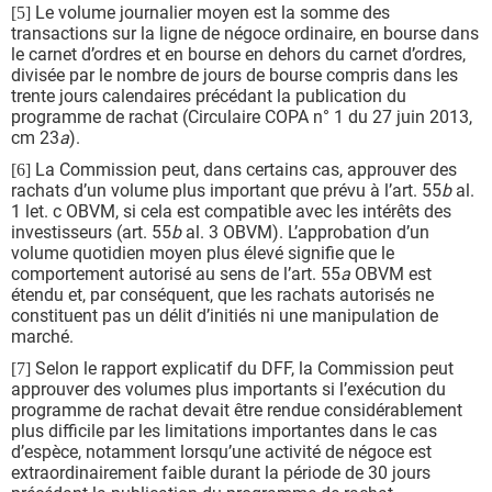
Le volume journalier moyen est la somme des
[5]
transactions sur la ligne de négoce ordinaire, en bourse dans
le carnet d’ordres et en bourse en dehors du carnet d’ordres,
divisée par le nombre de jours de bourse compris dans les
trente jours calendaires précédant la publication du
programme de rachat (Circulaire COPA n° 1 du 27 juin 2013,
cm 23
a
).
La Commission peut, dans certains cas, approuver des
[6]
rachats d’un volume plus important que prévu à l’art. 55
b
al.
1 let. c OBVM, si cela est compatible avec les intérêts des
investisseurs (art. 55
b
al. 3 OBVM). L’approbation d’un
volume quotidien moyen plus élevé signifie que le
comportement autorisé au sens de l’art. 55
a
OBVM est
étendu et, par conséquent, que les rachats autorisés ne
constituent pas un délit d’initiés ni une manipulation de
marché.
Selon le rapport explicatif du DFF, la Commission peut
[7]
approuver des volumes plus importants si l’exécution du
programme de rachat devait être rendue considérablement
plus difficile par les limitations importantes dans le cas
d’espèce, notamment lorsqu’une activité de négoce est
extraordinairement faible durant la période de 30 jours