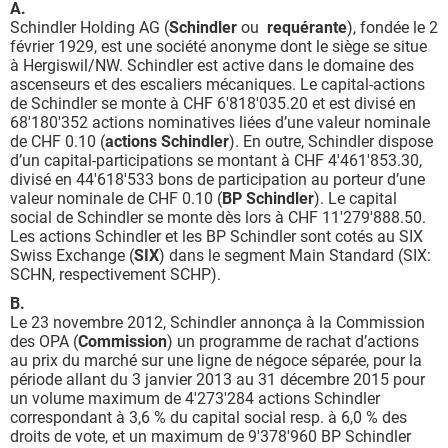
A.
Schindler Holding AG (
Schindler
ou
requérante
), fondée le 2
février 1929, est une société anonyme dont le siège se situe
à Hergiswil/NW. Schindler est active dans le domaine des
ascenseurs et des escaliers mécaniques. Le capital-actions
de Schindler se monte à CHF 6'818'035.20 et est divisé en
68'180'352 actions nominatives liées d’une valeur nominale
de CHF 0.10 (
actions
Schindler
). En outre, Schindler dispose
d’un capital-participations se montant à CHF 4'461'853.30,
divisé en 44'618'533 bons de participation au porteur d’une
valeur nominale de CHF 0.10 (
BP
Schindler
). Le capital
social de Schindler se monte dès lors à CHF 11'279'888.50.
Les actions Schindler et les BP Schindler sont cotés au SIX
Swiss Exchange (
SIX
) dans le segment Main Standard (SIX:
SCHN, respectivement SCHP).
B.
Le 23 novembre 2012, Schindler annonça à la Commission
des OPA (
Commission
) un programme de rachat d’actions
au prix du marché sur une ligne de négoce séparée, pour la
période allant du 3 janvier 2013 au 31 décembre 2015 pour
un volume maximum de 4'273'284 actions Schindler
correspondant à 3,6 % du capital social resp. à 6,0 % des
droits de vote, et un maximum de 9'378'960 BP Schindler