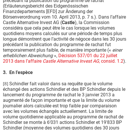
précédant la publication du programme de rachat
(Erläuterungsbericht des Eidgenössischen
Finanzdepartements [EFD] zur Änderung der
Börsenverordnung vom 10. April 2013, p. 7 s.). Dans l’affaire
Castle Alternative Invest AG (
Castle
), la Commission
considéra que cela peut être le cas lorsque les volumes
quotidiens moyens calculés sur une période de temps plus
longue démontrent que l’activité de négoce dans les 30 jours
précédant la publication du programme de rachat fut
temporairement plus faible, de manière importante («
einer
erheblichen Abweichung
»,
Décision 537/01 du 22 juillet
2013 dans l’affaire
Castle Alternative Invest AG
, consid. 1.2
).
3. En l’espèce
Schindler fait valoir dans sa requête que le volume
[8]
échangé des actions Schindler et des BP Schindler depuis le
lancement du programme de rachat le 3 janvier 2013 a
augmenté de façon importante et que la limite du volume
journalier alors calculée est trop faible par comparaison
avec les volumes échangés actuellement. La limite de
volume quotidienne applicable au programme de rachat de
Schindler se monte à 6'031 actions Schindler et 19'833 BP
Schindler (moyenne des volumes quotidiens des 30 jours