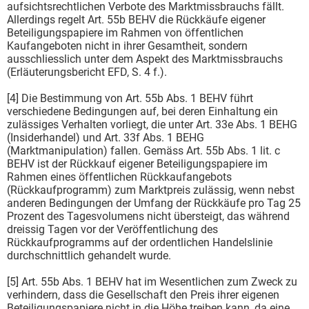
aufsichtsrechtlichen Verbote des Marktmissbrauchs fällt.
Allerdings regelt Art. 55b BEHV die Rückkäufe eigener
Beteiligungspapiere im Rahmen von öffentlichen
Kaufangeboten nicht in ihrer Gesamtheit, sondern
ausschliesslich unter dem Aspekt des Marktmissbrauchs
(Erläuterungsbericht EFD, S. 4 f.).
[4] Die Bestimmung von Art. 55b Abs. 1 BEHV führt
verschiedene Bedingungen auf, bei deren Einhaltung ein
zulässiges Verhalten vorliegt, die unter Art. 33e Abs. 1 BEHG
(Insiderhandel) und Art. 33f Abs. 1 BEHG
(Marktmanipulation) fallen. Gemäss Art. 55b Abs. 1 lit. c
BEHV ist der Rückkauf eigener Beteiligungspapiere im
Rahmen eines öffentlichen Rückkaufangebots
(Rückkaufprogramm) zum Marktpreis zulässig, wenn nebst
anderen Bedingungen der Umfang der Rückkäufe pro Tag 25
Prozent des Tagesvolumens nicht übersteigt, das während
dreissig Tagen vor der Veröffentlichung des
Rückkaufprogramms auf der ordentlichen Handelslinie
durchschnittlich gehandelt wurde.
[5] Art. 55b Abs. 1 BEHV hat im Wesentlichen zum Zweck zu
verhindern, dass die Gesellschaft den Preis ihrer eigenen
Beteiligungspapiere nicht in die Höhe treiben kann, da eine