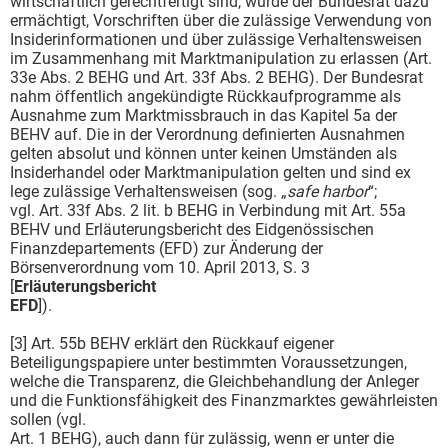
wirtschaftlich gerechtfertigt sind, wurde der Bundesrat dazu
ermächtigt, Vorschriften über die zulässige Verwendung von
Insiderinformationen und über zulässige Verhaltensweisen
im Zusammenhang mit Marktmanipulation zu erlassen (Art.
33e Abs. 2 BEHG und Art. 33f Abs. 2 BEHG). Der Bundesrat
nahm öffentlich angekündigte Rückkaufprogramme als
Ausnahme zum Marktmissbrauch in das Kapitel 5a der
BEHV auf. Die in der Verordnung definierten Ausnahmen
gelten absolut und können unter keinen Umständen als
Insiderhandel oder Marktmanipulation gelten und sind ex
lege zulässige Verhaltensweisen (sog. „
safe harbor
“;
vgl. Art. 33f Abs. 2 lit. b BEHG in Verbindung mit Art. 55a
BEHV und Erläuterungsbericht des Eidgenössischen
Finanzdepartements (EFD) zur Änderung der
Börsenverordnung vom 10. April 2013, S. 3
[
Erläuterungsbericht
EFD
]).
[3] Art. 55b BEHV erklärt den Rückkauf eigener
Beteiligungspapiere unter bestimmten Voraussetzungen,
welche die Transparenz, die Gleichbehandlung der Anleger
und die Funktionsfähigkeit des Finanzmarktes gewährleisten
sollen (vgl.
Art. 1 BEHG), auch dann für zulässig, wenn er unter die