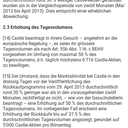
durchschnittlich rund 30 % weniger Castle-Aktien gehandelt
wurden als in der Vergleichsperiode von zwölf Monaten (Mai
2012 bis April 2013). Dies entspricht einer erheblichen
Abweichung.
2.3 Erhöhung des Tagesvolumens
[14] Castle beantragt in ihrem Gesuch – angelehnt an die
europäische Regelung –, es seien ihr grössere
Tagesvolumen als nach Art. 55b Abs. 1 lit. c BEHV
vorgesehen im Umfang von maximal 50 % des
Tagesvolumens, d.h. täglich höchstens 6'716 Castle-Aktien,
zu bewilligen.
[15] Der Umstand, dass die Marktaktivität bei Castle in den
dreissig Tagen vor der Veröffentlichung des
Rückkaufprogramms vom 29. April 2013 durchschnittlich
rund 30 % geringer war als in den vorausgehenden zwölf
Monaten, rechtfertigt es nicht, – wie von der Gesuchstellerin
beantragt – eine Erhöhung auf 50 % des durchschnittlichen
Tagesvolumens. Im vorliegenden Fall erscheint eine
Erhöhung der Rückkäufe bis auf 37.5 % des
durchschnittlichen Tagesvolumen angezeigt, gerundet auf
5'000 Castle-Aktien pro Börsentag.