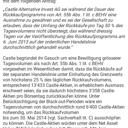
mit dem folgenden Antrag:
„Castle Alternative Invest AG sei während der Dauer des
Rückkaufprogramms von Art. 55b Abs. 1 lit. c BEHV eine
Ausnahme zu gewähren und es sei der Gesellschaft zu
erlauben, dass der Umfang der Rückkäufe pro Tag 50 % des
Tagesvolumens nicht übersteigt, das während dreissig
Tagen vor der Veröffentlichung des Rückkaufprogramms am
6. Juni 2013 auf der ordentlichen Handelslinie
durchschnittlich gehandelt wurde.“
Castle begründet ihr Gesuch um eine Bewilligung grösserer
Tagesvolumen als nach Art. 55b Abs. 1 lit. c BEHV
vorgesehen im Wesentlichen damit, dass die Rückkäufe auf
der separaten Handelslinie unter Einhaltung des Grenzwerts
von höchstens 25 % des täglichen Rückkaufvolumens,
entsprechend 13'433 Castle-Aktien, in erheblichem Ausmass
erschwert seien, da sie dadurch höchstens 3'358 Castle-
Aktien pro Börsentag zurückkaufen könne. Unter
Berücksichtigung der Black-out-Perioden wäre ein
Tagesvolumen von durchschnittlich rund 6'400 Castle-Aktien
notwendig, um das Rückkaufvolumen
bis zum 30. Mai 2014 (vgl. Sachverhalt lit. C) ausschöpfen
zu können. Die Castle-Aktien würden unter dem Net Asset