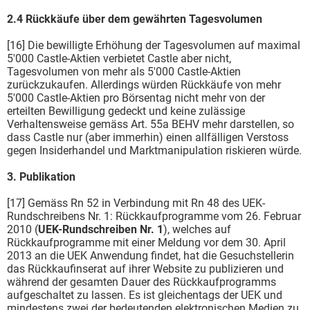
2.4 Rückkäufe über dem gewährten Tagesvolumen
[16] Die bewilligte Erhöhung der Tagesvolumen auf maximal
5'000 Castle-Aktien verbietet Castle aber nicht,
Tagesvolumen von mehr als 5'000 Castle-Aktien
zurückzukaufen. Allerdings würden Rückkäufe von mehr
5'000 Castle-Aktien pro Börsentag nicht mehr von der
erteilten Bewilligung gedeckt und keine zulässige
Verhaltensweise gemäss Art. 55a BEHV mehr darstellen, so
dass Castle nur (aber immerhin) einen allfälligen Verstoss
gegen Insiderhandel und Marktmanipulation riskieren würde.
3. Publikation
[17] Gemäss Rn 52 in Verbindung mit Rn 48 des UEK-
Rundschreibens Nr. 1: Rückkaufprogramme vom 26. Februar
2010 (
UEK-Rundschreiben Nr. 1
), welches auf
Rückkaufprogramme mit einer Meldung vor dem 30. April
2013 an die UEK Anwendung findet, hat die Gesuchstellerin
das Rückkaufinserat auf ihrer Website zu publizieren und
während der gesamten Dauer des Rückkaufprogramms
aufgeschaltet zu lassen. Es ist gleichentags der UEK und
mindestens zwei der bedeutenden elektronischen Medien zu