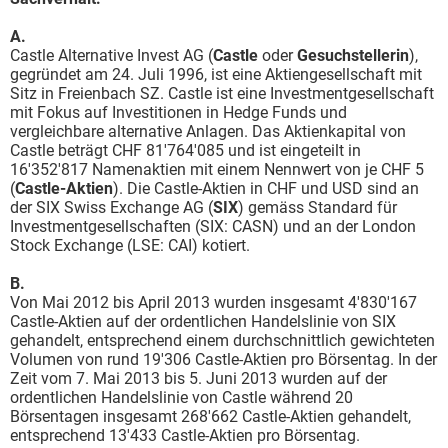
A.
Castle Alternative Invest AG (
Castle
oder
Gesuchstellerin
),
gegründet am 24. Juli 1996, ist eine Aktiengesellschaft mit
Sitz in Freienbach SZ. Castle ist eine Investmentgesellschaft
mit Fokus auf Investitionen in Hedge Funds und
vergleichbare alternative Anlagen. Das Aktienkapital von
Castle beträgt CHF 81'764'085 und ist eingeteilt in
16'352'817 Namenaktien mit einem Nennwert von je CHF 5
(
Castle-Aktien
). Die Castle-Aktien in CHF und USD sind an
der SIX Swiss Exchange AG (
SIX
) gemäss Standard für
Investmentgesellschaften (SIX: CASN) und an der London
Stock Exchange (LSE: CAI) kotiert.
B.
Von Mai 2012 bis April 2013 wurden insgesamt 4'830'167
Castle-Aktien auf der ordentlichen Handelslinie von SIX
gehandelt, entsprechend einem durchschnittlich gewichteten
Volumen von rund 19'306 Castle-Aktien pro Börsentag. In der
Zeit vom 7. Mai 2013 bis 5. Juni 2013 wurden auf der
ordentlichen Handelslinie von Castle während 20
Börsentagen insgesamt 268'662 Castle-Aktien gehandelt,
entsprechend 13'433 Castle-Aktien pro Börsentag.