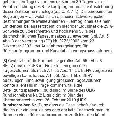
gehandelten Tagesvolumens relevanten 30 Tagen vor der
Veröffentlichung des Rückkaufprogramms eine Ausdehnung
dieser Zeitspanne nahelege (a.a.O. S. 7 f.). Die europäischen
Regelungen – an welche sich die neuen schweizerischen
Bestimmungen teilweise anlehnen –, ermöglichen es einem
Emittenten, bei ausserordentlich niedriger Liquidität die 25 %-
Schwelle zu überschreiten und höchstens 50 % des
durchschnittlichen Tagesumsatzes zu erwerben (vgl. Art. 5
Abs. 3 der Verordnung (EG) Nr. 2273/2003 vom 22.
Dezember 2003 über Ausnahmeregelungen für
Rückkaufprogramme und Kursstabilisierungsmassnahmen).
[8] Gestützt auf die Kompetenz gemäss Art. 55b Abs. 3
BEHV, dass die UEK im Einzelfall ein grösseres
Tagesvolumen als nach Art. 55 Abs. 1 lit. c BEHV vorgesehen
bewilligen kann, hat sie Art. 55b Abs. 1 lit. c BEHV
auszulegen. Eine Bewilligung grösserer Tagesvolumen
könnte allenfalls in Frage kommen, falls die
Beteiligungspapiere illiquid sind im Sinne des UEK-
Rundschreibens Nr. 2: Liquidität im Sinn des
Übernahmerechts vom 26. Februar 2010 (
UEK-
Rundschreiben Nr. 2
), so dass die Gesellschaft dadurch
täglich nur ein sehr kleines oder gar kein Tagesvolumen im
Rahmen eines Rückkaufprogramms zurückkaufen könnte.