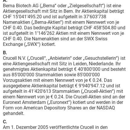
A.
Berna Biotech AG („Berna“ oder „Zielgesellschaft“) ist eine
Aktiengesellschaft mit Sitz in Bern. Ihr Aktienkapital beträgt
CHF 15'041'495.20 und ist aufgeteilt in 37'603'738
Namenaktien („Berna-Aktien“) mit einem Nennwert von je
CHF 0.40. Das bedingte Kapital beträgt CHF 458'504.80 und
ist aufgeteilt in 1'146'262 Aktien mit einem Nennwert von je
CHF 0.40. Die Namenaktien sind an der SWX Swiss
Exchange („SWX“) kotiert.
B.
Crucell N.V. („Crucell“, „Anbieterin“ oder „Gesuchstellerin“) ist
eine Aktiengesellschaft mit Sitz in Leiden, Niederlande. Ihr
genehmigtes Aktienkapital beträgt € 40'800'000 und besteht
aus 85'000'000 Stammaktien sowie 85'000'000
Vorzugsaktien mit einem Nennwert von je € 0.24. Das
ausgegebene Aktienkapital beträgt € 9'940'947.12 und ist
aufgeteilt in 41'420'613 Stammaktien („Crucell-Aktien“) mit
einem Nennwert von je € 0.24. Die Crucell-Aktien sind an der
Euronext Amsterdam („Euronext“) kotiert und werden in der
Form von American Depository Shares an der NASDAQ
gehandelt.
C.
Am 1. Dezember 2005 veröffentlichte Crucell in den