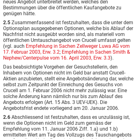
neues Angebot unterbreitet werden, welches den
Bestimmungen über die öffentlichen Kaufangebote zu
genügen hätte.
2.5
Zusammenfassend ist festzuhalten, dass die unter dem
Optionsplan ausgegebenen Optionen, welche bis Ablauf der
Nachfrist nicht ausgeübt worden sind, als materiell vom
öffentlichen Umtauschangebot von Crucell umfasst gelten
(vgl. auch
Empfehlung in Sachen Zellweger Luwa AG vom
17. Februar 2003, Erw. 3.2
;
Empfehlung in Sachen Smith &
Nephew/Centerpulse vom 16. April 2003, Erw. 3.3
).
Das beabsichtigte Vorgehen der Gesuchstellerin, den
Inhabern von Optionen nicht im Geld bar anstatt Crucell-
Aktien anzubieten, stellt eine Angebotsänderung dar, welche
selbst zum Zeitpunkt der Einreichung des Gesuchs von
Crucell am 1. Februar 2006 nicht mehr zulässig war. Eine
solche Änderung kann nämlich nur bis zum Ablauf des
Angebots erfolgen (Art. 15 Abs. 3 UEV-UEK). Die
Angebotsfrist endete vorliegend am 20. Januar 2006.
2.6
Abschliessend ist festzuhalten, dass es unzulässig ist,
wenn die Optionen nicht im Geld zum gemäss der
Empfehlung vom 11. Januar 2006 Ziff. 1.a) und 1.b)
ermittelten Wert am Tag des Vollzugs des Tauschangebots