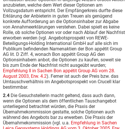
anzubieten, welche dem Wert dieser Optionen am
Vollzugsdatum entspricht. Der Empfängerkreis durfte diese
Erklärung der Anbieterin in guten Treuen als genügend
konkrete Aufforderung an die Optionsinhaber zur Abgabe
von Annahmeerklärungen verstehen. Dabei spielt es keine
Rolle, ob solche Optionen vor oder nach Ablauf der Nachfrist
erworben werden (vgl. Angebotsprospekt von REWE-
Beteiligungs-Holding International GmbH auf alle sich im
Publikum befindenden Namenaktien der Bon appétit Group
AG lit. D Ziff. 4, wonach Bon appétit Group AG den
Optionsinhabern anbot, die Optionen zu kaufen, soweit sie
bis zum Ende der Nachfrist nicht ausgeübt wurden;
Empfehlung II in Sachen Bon appétit Group AG vom 28.
August 2003, Erw. 4.2
). Ferner ist auch der Preis bzw. das
Umtauschverhältnis im Angebotsprospekt von Crucell klar
bestimmbar.
2.4
Die Gesuchstellerin macht geltend, dass auch dann,
wenn die Optionen als dem öffentlichen Tauschangebot
unterliegend betrachtet würden, die Praxis der
Übernahmekommission gestatte, solche Optionen auch
während des Angebots bar zu erwerben. Die Praxis der
Übernahmekommission (vgl. u.a.
Empfehlung in Sachen
Leica Geosystems Holdings AG vom 3. Oktober 2005, Erw.