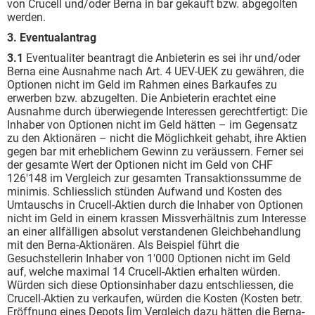
von Crucell und/oder Berna in bar gekauft bzw. abgegolten
werden.
3. Eventualantrag
3.1
Eventualiter beantragt die Anbieterin es sei ihr und/oder
Berna eine Ausnahme nach Art. 4 UEV-UEK zu gewähren, die
Optionen nicht im Geld im Rahmen eines Barkaufes zu
erwerben bzw. abzugelten. Die Anbieterin erachtet eine
Ausnahme durch überwiegende Interessen gerechtfertigt: Die
Inhaber von Optionen nicht im Geld hätten – im Gegensatz
zu den Aktionären – nicht die Möglichkeit gehabt, ihre Aktien
gegen bar mit erheblichem Gewinn zu veräussern. Ferner sei
der gesamte Wert der Optionen nicht im Geld von CHF
126'148 im Vergleich zur gesamten Transaktionssumme de
minimis. Schliesslich stünden Aufwand und Kosten des
Umtauschs in Crucell-Aktien durch die Inhaber von Optionen
nicht im Geld in einem krassen Missverhältnis zum Interesse
an einer allfälligen absolut verstandenen Gleichbehandlung
mit den Berna-Aktionären. Als Beispiel führt die
Gesuchstellerin Inhaber von 1'000 Optionen nicht im Geld
auf, welche maximal 14 Crucell-Aktien erhalten würden.
Würden sich diese Optionsinhaber dazu entschliessen, die
Crucell-Aktien zu verkaufen, würden die Kosten (Kosten betr.
Eröffnung eines Depots [im Vergleich dazu hätten die Berna-