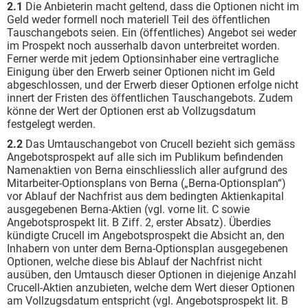
2.1
Die Anbieterin macht geltend, dass die Optionen nicht im
Geld weder formell noch materiell Teil des öffentlichen
Tauschangebots seien. Ein (öffentliches) Angebot sei weder
im Prospekt noch ausserhalb davon unterbreitet worden.
Ferner werde mit jedem Optionsinhaber eine vertragliche
Einigung über den Erwerb seiner Optionen nicht im Geld
abgeschlossen, und der Erwerb dieser Optionen erfolge nicht
innert der Fristen des öffentlichen Tauschangebots. Zudem
könne der Wert der Optionen erst ab Vollzugsdatum
festgelegt werden.
2.2
Das Umtauschangebot von Crucell bezieht sich gemäss
Angebotsprospekt auf alle sich im Publikum befindenden
Namenaktien von Berna einschliesslich aller aufgrund des
Mitarbeiter-Optionsplans von Berna („Berna-Optionsplan“)
vor Ablauf der Nachfrist aus dem bedingten Aktienkapital
ausgegebenen Berna-Aktien (vgl. vorne lit. C sowie
Angebotsprospekt lit. B Ziff. 2, erster Absatz). Überdies
kündigte Crucell im Angebotsprospekt die Absicht an, den
Inhabern von unter dem Berna-Optionsplan ausgegebenen
Optionen, welche diese bis Ablauf der Nachfrist nicht
ausüben, den Umtausch dieser Optionen in diejenige Anzahl
Crucell-Aktien anzubieten, welche dem Wert dieser Optionen
am Vollzugsdatum entspricht (vgl. Angebotsprospekt lit. B