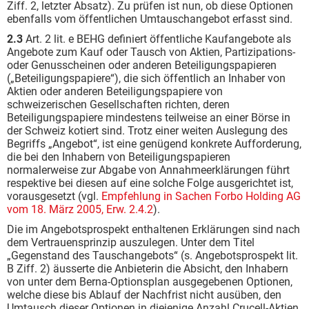
Ziff. 2, letzter Absatz). Zu prüfen ist nun, ob diese Optionen
ebenfalls vom öffentlichen Umtauschangebot erfasst sind.
2.3
Art. 2 lit. e BEHG definiert öffentliche Kaufangebote als
Angebote zum Kauf oder Tausch von Aktien, Partizipations-
oder Genusscheinen oder anderen Beteiligungspapieren
(„Beteiligungspapiere“), die sich öffentlich an Inhaber von
Aktien oder anderen Beteiligungspapiere von
schweizerischen Gesellschaften richten, deren
Beteiligungspapiere mindestens teilweise an einer Börse in
der Schweiz kotiert sind. Trotz einer weiten Auslegung des
Begriffs „Angebot“, ist eine genügend konkrete Aufforderung,
die bei den Inhabern von Beteiligungspapieren
normalerweise zur Abgabe von Annahmeerklärungen führt
respektive bei diesen auf eine solche Folge ausgerichtet ist,
vorausgesetzt (vgl.
Empfehlung in Sachen Forbo Holding AG
vom 18. März 2005, Erw. 2.4.2
).
Die im Angebotsprospekt enthaltenen Erklärungen sind nach
dem Vertrauensprinzip auszulegen. Unter dem Titel
„Gegenstand des Tauschangebots“ (s. Angebotsprospekt lit.
B Ziff. 2) äusserte die Anbieterin die Absicht, den Inhabern
von unter dem Berna-Optionsplan ausgegebenen Optionen,
welche diese bis Ablauf der Nachfrist nicht ausüben, den
Umtausch dieser Optionen in diejenige Anzahl Crucell-Aktien