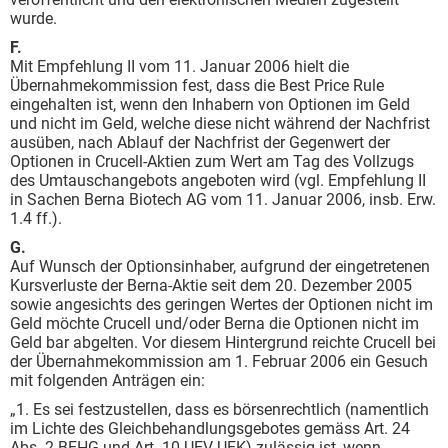
wurde.
F.
Mit Empfehlung II vom 11. Januar 2006 hielt die
Übernahmekommission fest, dass die Best Price Rule
eingehalten ist, wenn den Inhabern von Optionen im Geld
und nicht im Geld, welche diese nicht während der Nachfrist
ausüben, nach Ablauf der Nachfrist der Gegenwert der
Optionen in Crucell-Aktien zum Wert am Tag des Vollzugs
des Umtauschangebots angeboten wird (vgl. Empfehlung II
in Sachen Berna Biotech AG vom 11. Januar 2006, insb. Erw.
1.4 ff.).
G.
Auf Wunsch der Optionsinhaber, aufgrund der eingetretenen
Kursverluste der Berna-Aktie seit dem 20. Dezember 2005
sowie angesichts des geringen Wertes der Optionen nicht im
Geld möchte Crucell und/oder Berna die Optionen nicht im
Geld bar abgelten. Vor diesem Hintergrund reichte Crucell bei
der Übernahmekommission am 1. Februar 2006 ein Gesuch
mit folgenden Anträgen ein:
„1. Es sei festzustellen, dass es börsenrechtlich (namentlich
im Lichte des Gleichbehandlungsgebotes gemäss Art. 24
Abs. 2 BEHG und Art. 10 UEV-UEK) zulässig ist, wenn