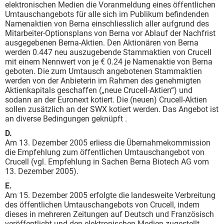
elektronischen Medien die Voranmeldung eines öffentlichen
Umtauschangebots für alle sich im Publikum befindenden
Namenaktien von Berna einschliesslich aller aufgrund des
Mitarbeiter-Optionsplans von Berna vor Ablauf der Nachfrist
ausgegebenen Berna-Aktien. Den Aktionären von Berna
werden 0.447 neu auszugebende Stammaktien von Crucell
mit einem Nennwert von je € 0.24 je Namenaktie von Berna
geboten. Die zum Umtausch angebotenen Stammaktien
werden von der Anbieterin im Rahmen des genehmigten
Aktienkapitals geschaffen („neue Crucell-Aktien“) und
sodann an der Euronext kotiert. Die (neuen) Crucell-Aktien
sollen zusätzlich an der SWX kotiert werden. Das Angebot ist
an diverse Bedingungen geknüpft .
D.
Am 13. Dezember 2005 erliess die Übernahmekommission
die Empfehlung zum öffentlichen Umtauschangebot von
Crucell (vgl. Empfehlung in Sachen
Berna Biotech AG vom
13. Dezember 2005).
E.
Am 15. Dezember 2005 erfolgte die landesweite Verbreitung
des öffentlichen Umtauschangebots von Crucell, indem
dieses in mehreren Zeitungen auf Deutsch und Französisch
veröffentlicht und den elektronischen Medien zugestellt