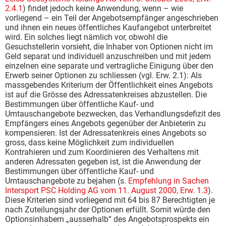
2.4.1
) findet jedoch keine Anwendung, wenn – wie
vorliegend – ein Teil der Angebotsempfänger angeschrieben
und ihnen ein neues öffentliches Kaufangebot unterbreitet
wird. Ein solches liegt nämlich vor, obwohl die
Gesuchstellerin vorsieht, die Inhaber von Optionen nicht im
Geld separat und individuell anzuschreiben und mit jedem
einzelnen eine separate und vertragliche Einigung über den
Erwerb seiner Optionen zu schliessen (vgl. Erw. 2.1): Als
massgebendes Kriterium der Öffentlichkeit eines Angebots
ist auf die Grösse des Adressatenkreises abzustellen. Die
Bestimmungen über öffentliche Kauf- und
Umtauschangebote bezwecken, das Verhandlungsdefizit des
Empfängers eines Angebots gegenüber der Anbieterin zu
kompensieren. Ist der Adressatenkreis eines Angebots so
gross, dass keine Möglichkeit zum individuellen
Kontrahieren und zum Koordinieren des Verhaltens mit
anderen Adressaten gegeben ist, ist die Anwendung der
Bestimmungen über öffentliche Kauf- und
Umtauschangebote zu bejahen (s.
Empfehlung in Sachen
Intersport PSC Holding AG vom 11. August 2000, Erw. 1.3
).
Diese Kriterien sind vorliegend mit 64 bis 87 Berechtigten je
nach Zuteilungsjahr der Optionen erfüllt. Somit würde den
Optionsinhabern „ausserhalb“ des Angebotsprospekts ein