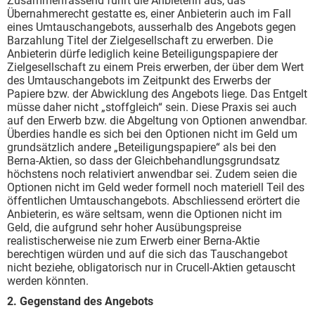
Zusammenfassend führt die Anbieterin aus, das
Übernahmerecht gestatte es, einer Anbieterin auch im Fall
eines Umtauschangebots, ausserhalb des Angebots gegen
Barzahlung Titel der Zielgesellschaft zu erwerben. Die
Anbieterin dürfe lediglich keine Beteiligungspapiere der
Zielgesellschaft zu einem Preis erwerben, der über dem Wert
des Umtauschangebots im Zeitpunkt des Erwerbs der
Papiere bzw. der Abwicklung des Angebots liege. Das Entgelt
müsse daher nicht „stoffgleich“ sein. Diese Praxis sei auch
auf den Erwerb bzw. die Abgeltung von Optionen anwendbar.
Überdies handle es sich bei den Optionen nicht im Geld um
grundsätzlich andere „Beteiligungspapiere“ als bei den
Berna-Aktien, so dass der Gleichbehandlungsgrundsatz
höchstens noch relativiert anwendbar sei. Zudem seien die
Optionen nicht im Geld weder formell noch materiell Teil des
öffentlichen Umtauschangebots. Abschliessend erörtert die
Anbieterin, es wäre seltsam, wenn die Optionen nicht im
Geld, die aufgrund sehr hoher Ausübungspreise
realistischerweise nie zum Erwerb einer Berna-Aktie
berechtigen würden und auf die sich das Tauschangebot
nicht beziehe, obligatorisch nur in Crucell-Aktien getauscht
werden könnten.
2. Gegenstand des Angebots