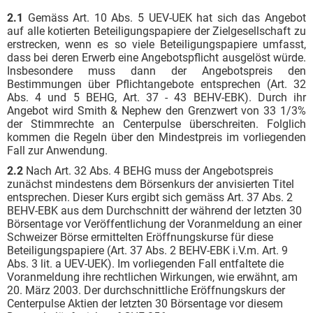
2.1
Gemäss Art. 10 Abs. 5 UEV-UEK hat sich das Angebot
auf alle kotierten Beteiligungspapiere der Zielgesellschaft zu
erstrecken, wenn es so viele Beteiligungspapiere umfasst,
dass bei deren Erwerb eine Angebotspflicht ausgelöst würde.
Insbesondere muss dann der Angebotspreis den
Bestimmungen über Pflichtangebote entsprechen (Art. 32
Abs. 4 und 5 BEHG, Art. 37 - 43 BEHV-EBK). Durch ihr
Angebot wird Smith & Nephew den Grenzwert von 33 1/3%
der Stimmrechte an Centerpulse überschreiten. Folglich
kommen die Regeln über den Mindestpreis im vorliegenden
Fall zur Anwendung.
2.2
Nach Art. 32 Abs. 4 BEHG muss der Angebotspreis
zunächst mindestens dem Börsenkurs der anvisierten Titel
entsprechen. Dieser Kurs ergibt sich gemäss Art. 37 Abs. 2
BEHV-EBK aus dem Durchschnitt der während der letzten 30
Börsentage vor Veröffentlichung der Voranmeldung an einer
Schweizer Börse ermittelten Eröffnungskurse für diese
Beteiligungspapiere (Art. 37 Abs. 2 BEHV-EBK i.V.m. Art. 9
Abs. 3 lit. a UEV-UEK). Im vorliegenden Fall entfaltete die
Voranmeldung ihre rechtlichen Wirkungen, wie erwähnt, am
20. März 2003. Der durchschnittliche Eröffnungskurs der
Centerpulse Aktien der letzten 30 Börsentage vor diesem