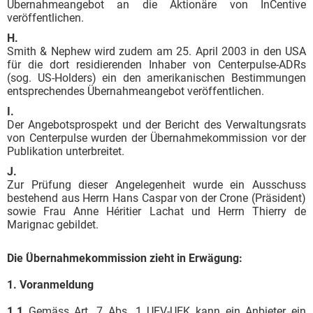
Übernahmeangebot an die Aktionäre von InCentive
veröffentlichen.
H.
Smith & Nephew wird zudem am 25. April 2003 in den USA
für die dort residierenden Inhaber von Centerpulse-ADRs
(sog. US-Holders) ein den amerikanischen Bestimmungen
entsprechendes Übernahmeangebot veröffentlichen.
I.
Der Angebotsprospekt und der Bericht des Verwaltungsrats
von Centerpulse wurden der Übernahmekommission vor der
Publikation unterbreitet.
J.
Zur Prüfung dieser Angelegenheit wurde ein Ausschuss
bestehend aus Herrn Hans Caspar von der Crone (Präsident)
sowie Frau Anne Héritier Lachat und Herrn Thierry de
Marignac gebildet.
Die Übernahmekommission zieht in Erwägung:
1. Voranmeldung
1.1
Gemäss Art. 7 Abs. 1 UEV-UEK kann ein Anbieter ein