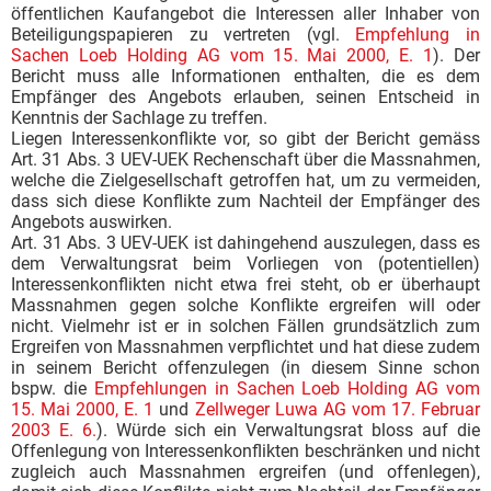
öffentlichen Kaufangebot die Interessen aller Inhaber von
Beteiligungspapieren zu vertreten (vgl.
Empfehlung in
Sachen Loeb Holding AG vom 15. Mai 2000, E. 1
). Der
Bericht muss alle Informationen enthalten, die es dem
Empfänger des Angebots erlauben, seinen Entscheid in
Kenntnis der Sachlage zu treffen.
Liegen Interessenkonflikte vor, so gibt der Bericht gemäss
Art. 31 Abs. 3 UEV-UEK Rechenschaft über die Massnahmen,
welche die Zielgesellschaft getroffen hat, um zu vermeiden,
dass sich diese Konflikte zum Nachteil der Empfänger des
Angebots auswirken.
Art. 31 Abs. 3 UEV-UEK ist dahingehend auszulegen, dass es
dem Verwaltungsrat beim Vorliegen von (potentiellen)
Interessenkonflikten nicht etwa frei steht, ob er überhaupt
Massnahmen gegen solche Konflikte ergreifen will oder
nicht. Vielmehr ist er in solchen Fällen grundsätzlich zum
Ergreifen von Massnahmen verpflichtet und hat diese zudem
in seinem Bericht offenzulegen (in diesem Sinne schon
bspw. die
Empfehlungen in Sachen Loeb Holding AG vom
15. Mai 2000, E. 1
und
Zellweger Luwa AG vom 17. Februar
2003 E. 6.
). Würde sich ein Verwaltungsrat bloss auf die
Offenlegung von Interessenkonflikten beschränken und nicht
zugleich auch Massnahmen ergreifen (und offenlegen),