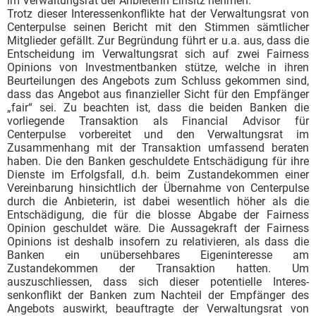
im Verwaltungsrat der Anbieterin Einsitz nehmen.
Trotz dieser Interessenkonflikte hat der Verwaltungsrat von
Centerpulse seinen Bericht mit den Stimmen sämtlicher
Mitglieder gefällt. Zur Begründung führt er u.a. aus, dass die
Entscheidung im Verwaltungsrat sich auf zwei Fairness
Opinions von Investmentbanken stütze, welche in ihren
Beurteilungen des Angebots zum Schluss gekommen sind,
dass das Angebot aus finanzieller Sicht für den Empfänger
„fair“ sei. Zu beachten ist, dass die beiden Banken die
vorliegende Transaktion als Financial Advisor für
Centerpulse vorbereitet und den Verwaltungsrat im
Zusammenhang mit der Transaktion umfassend beraten
haben. Die den Banken geschuldete Entschädigung für ihre
Dienste im Erfolgs­fall, d.h. beim Zustandekommen einer
Vereinbarung hinsichtlich der Übernahme von Centerpulse
durch die Anbieterin, ist dabei wesentlich höher als die
Entschädigung, die für die blosse Abgabe der Fairness
Opinion geschuldet wäre. Die Aussagekraft der Fairness
Opinions ist deshalb insofern zu relativieren, als dass die
Banken ein unübersehbares Eigeninteresse am
Zustandekommen der Transaktion hatten. Um
auszuschliessen, dass sich dieser potentielle Interes­
senkonflikt der Banken zum Nachteil der Empfänger des
Angebots auswirkt, beauftragte der Verwaltungsrat von