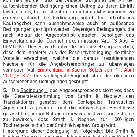
kommen würde. Falls der Anbieter aufgrund der Art der
aufschiebenden Bedingung einen Beitrag zu deren Eintritt
leisten muss, hat er alle ihm zumutbaren Massnahmen zu
ergreifen, damit die Bedingung eintritt. Ein öffentliches
Kaufangebot kann ausnahmsweise auch an auflösende
Bedingungen geknüpft werden. Diejenigen Bedingungen, die
nach Ablauf der Angebotsfrist eintreten, benötigen das
Einverständnis der Übernahmekommission (Art. 13 Abs. 4
UEV-UEK). Dieses wird unter der Voraussetzung gegeben,
dass dem Anbieter aus der Resolutivbedingung deutliche
Vorteile erwachsen, welche die daraus resultierenden
Nachteile für die Angebotsempfänger zu überwiegen
vermögen (vgl.
Empfehlung in Sachen Sulzer vom 11. April
2001, E. 8.2
). Das vorliegende Angebot ist an die folgenden
aufschiebenden Bedingungen geknüpft.
5.1
Die
Bedingung 1
des Angebotsprospekts sieht vor, dass
die Generalversammlung von Smith & Nephew den
Transaktionen gemäss dem Centerpulse Transaction
Agreement zugestimmt und die notwendigen Beschlüsse
gefasst hat, um im Rahmen eines englischen Court Scheme
zu bewirken, dass Smith & Nephew zur 100%-igen
Tochtergesellschaft der Smith & Nephew Group wird.
Hintergrund dieser Bedingung ist Folgender: Die Smith &
Nephew Group soll die neue Holding­gesellschaft der Smith &