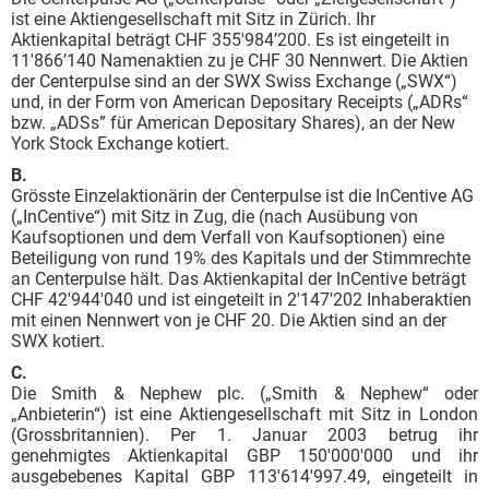
ist eine Aktiengesellschaft mit Sitz in Zürich. Ihr
Aktienkapital beträgt CHF 355'984’200. Es ist eingeteilt in
11'866’140 Namenaktien zu je CHF 30 Nennwert. Die Aktien
der Centerpulse sind an der SWX Swiss Exchange („SWX“)
und, in der Form von American Depositary Receipts („ADRs“
bzw. „ADSs” für American Depositary Shares), an der New
York Stock Exchange kotiert.
B.
Grösste Einzelaktionärin der Centerpulse ist die InCentive AG
(„InCentive“) mit Sitz in Zug, die (nach Ausübung von
Kaufsoptionen und dem Verfall von Kaufsoptionen) eine
Beteiligung von rund 19% des Kapitals und der Stimmrechte
an Centerpulse hält. Das Aktienkapital der InCentive beträgt
CHF 42'944'040 und ist eingeteilt in 2'147'202 Inhaberaktien
mit einen Nennwert von je CHF 20. Die Aktien sind an der
SWX kotiert.
C.
Die Smith & Nephew plc. („Smith & Nephew“ oder
„Anbieterin“) ist eine Aktiengesellschaft mit Sitz in London
(Grossbritannien). Per 1. Januar 2003 betrug ihr
genehmigtes Aktienkapital GBP 150'000'000 und ihr
ausgebebenes Kapital GBP 113'614'997.49, eingeteilt in