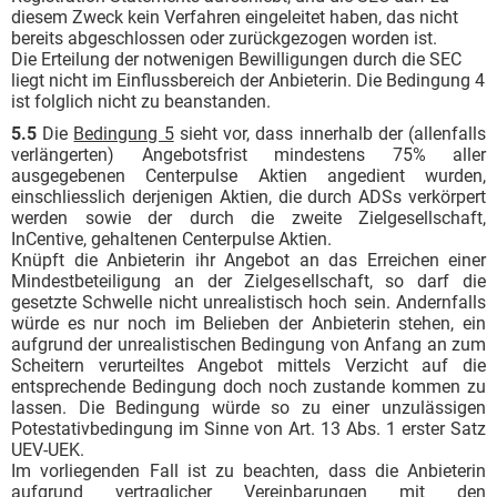
diesem Zweck kein Verfahren eingeleitet haben, das nicht
bereits abgeschlossen oder zurückgezogen worden ist.
Die Erteilung der notwenigen Bewilligungen durch die SEC
liegt nicht im Einflussbereich der Anbieterin. Die Bedingung 4
ist folglich nicht zu beanstanden.
5.5
Die
Bedingung 5
sieht vor, dass innerhalb der (allenfalls
verlängerten) Angebotsfrist mindestens 75% aller
ausgegebenen Centerpulse Aktien angedient wurden,
einschliesslich derjenigen Aktien, die durch ADSs verkörpert
werden sowie der durch die zweite Zielgesellschaft,
InCentive, gehaltenen Centerpulse Aktien.
Knüpft die Anbieterin ihr Angebot an das Erreichen einer
Mindestbeteiligung an der Zielge­sellschaft, so darf die
gesetzte Schwelle nicht unrealistisch hoch sein. Andernfalls
würde es nur noch im Belieben der Anbieterin stehen, ein
aufgrund der unrealistischen Bedingung von Anfang an zum
Scheitern verurteiltes Angebot mittels Verzicht auf die
entsprechende Bedingung doch noch zustande kommen zu
lassen. Die Bedingung würde so zu einer unzulässigen
Potestativbedingung im Sinne von Art. 13 Abs. 1 erster Satz
UEV-UEK.
Im vorliegenden Fall ist zu beachten, dass die Anbieterin
aufgrund vertraglicher Vereinbarungen mit den