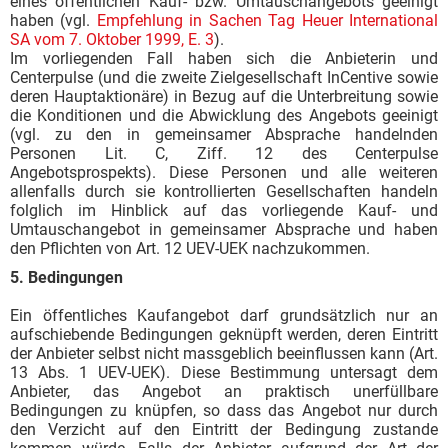
eines öffentlichen Kauf- bzw. Umtauschangebots geeinigt
haben (vgl.
Empfehlung in Sachen Tag Heuer International
SA vom 7. Oktober 1999, E. 3
).
Im vorliegenden Fall haben sich die Anbieterin und
Centerpulse (und die zweite Zielgesellschaft InCentive sowie
deren Hauptaktionäre) in Bezug auf die Unterbreitung sowie
die Konditionen und die Abwicklung des Angebots geeinigt
(vgl. zu den in gemeinsamer Absprache handelnden
Personen Lit. C, Ziff. 12 des Centerpulse
Angebotsprospekts). Diese Personen und alle weiteren
allenfalls durch sie kontrollierten Gesellschaften handeln
folglich im Hinblick auf das vorliegende Kauf- und
Umtauschangebot in gemeinsamer Absprache und haben
den Pflichten von Art. 12 UEV-UEK nachzukommen.
5. Bedingungen
Ein öffentliches Kaufangebot darf grundsätzlich nur an
aufschiebende Bedingungen geknüpft werden, deren Eintritt
der Anbieter selbst nicht massgeblich beeinflussen kann (Art.
13 Abs. 1 UEV-UEK). Diese Bestimmung untersagt dem
Anbieter, das Angebot an praktisch unerfüllbare
Bedingungen zu knüpfen, so dass das Angebot nur durch
den Verzicht auf den Eintritt der Bedingung zustande