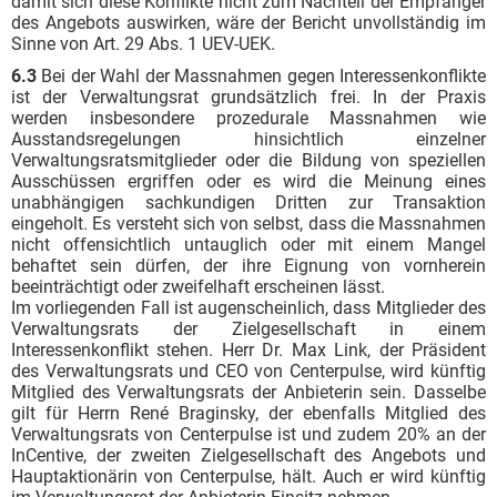
damit sich diese Konflikte nicht zum Nachteil der Empfänger
des Angebots auswirken, wäre der Bericht unvollständig im
Sinne von Art. 29 Abs. 1 UEV-UEK.
6.3
Bei der Wahl der Massnahmen gegen Interessenkonflikte
ist der Verwaltungsrat grundsätzlich frei. In der Praxis
werden insbesondere prozedurale Massnahmen wie
Ausstandsregelungen hinsichtlich einzelner
Verwaltungsratsmitglieder oder die Bildung von speziellen
Ausschüssen ergriffen oder es wird die Meinung eines
unabhängigen sachkundigen Dritten zur Transaktion
eingeholt. Es versteht sich von selbst, dass die Massnahmen
nicht offensichtlich untauglich oder mit einem Mangel
behaftet sein dürfen, der ihre Eignung von vornherein
beeinträchtigt oder zweifelhaft erscheinen lässt.
Im vorliegenden Fall ist augenscheinlich, dass Mitglieder des
Verwaltungsrats der Zielgesellschaft in einem
Interessenkonflikt stehen. Herr Dr. Max Link, der Präsident
des Verwaltungsrats und CEO von Centerpulse, wird künftig
Mitglied des Verwaltungsrats der Anbieterin sein. Dasselbe
gilt für Herrn René Braginsky, der ebenfalls Mitglied des
Verwaltungsrats von Centerpulse ist und zudem 20% an der
InCentive, der zweiten Zielgesellschaft des Angebots und
Hauptaktionärin von Centerpulse, hält. Auch er wird künftig