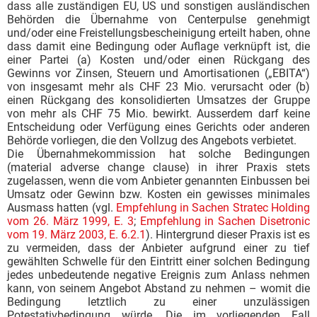
dass alle zuständigen EU, US und sonstigen ausländischen
Behörden die Übernahme von Centerpulse genehmigt
und/oder eine Freistellungsbescheinigung erteilt haben, ohne
dass damit eine Bedingung oder Auflage verknüpft ist, die
einer Partei (a) Kosten und/oder einen Rückgang des
Gewinns vor Zinsen, Steuern und Amortisationen („EBITA“)
von insgesamt mehr als CHF 23 Mio. verursacht oder (b)
einen Rückgang des konsolidierten Umsatzes der Gruppe
von mehr als CHF 75 Mio. bewirkt. Ausserdem darf keine
Entscheidung oder Verfügung eines Gerichts oder anderen
Behörde vorliegen, die den Vollzug des Angebots verbietet.
Die Übernahmekommission hat solche Bedingungen
(material adverse change clause) in ihrer Praxis stets
zugelassen, wenn die vom Anbieter genannten Einbussen bei
Umsatz oder Gewinn bzw. Kosten ein gewisses minimales
Ausmass hatten (vgl.
Empfehlung in Sachen Stratec Holding
vom 26. März 1999, E. 3
;
Empfehlung in Sachen Disetronic
vom 19. März 2003, E. 6.2.1
). Hintergrund dieser Praxis ist es
zu vermeiden, dass der Anbieter aufgrund einer zu tief
gewählten Schwelle für den Eintritt einer solchen Bedingung
jedes unbedeutende negative Ereignis zum Anlass nehmen
kann, von seinem Angebot Abstand zu nehmen – womit die
Bedingung letztlich zu einer unzulässigen
Potestativbedingung würde. Die im vorliegenden Fall