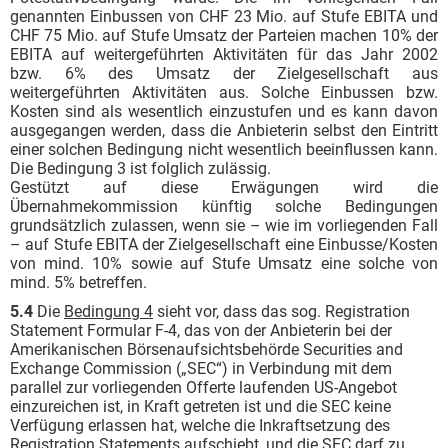
genannten Einbussen von CHF 23 Mio. auf Stufe EBITA und
CHF 75 Mio. auf Stufe Umsatz der Parteien machen 10% der
EBITA auf weitergeführten Aktivitäten für das Jahr 2002
bzw. 6% des Umsatz der Zielgesellschaft aus
weitergeführten Aktivitäten aus. Solche Einbussen bzw.
Kosten sind als wesentlich einzustufen und es kann davon
ausgegangen werden, dass die Anbieterin selbst den Eintritt
einer solchen Bedingung nicht wesentlich beeinflussen kann.
Die Bedingung 3 ist folglich zulässig.
Gestützt auf diese Erwägungen wird die
Übernahmekommission künftig solche Bedingungen
grundsätzlich zulassen, wenn sie – wie im vorliegenden Fall
– auf Stufe EBITA der Zielgesellschaft eine Einbusse/Kosten
von mind. 10% sowie auf Stufe Umsatz eine solche von
mind. 5% betreffen.
5.4
Die
Bedingung 4
sieht vor, dass das sog. Registration
Statement Formular F-4, das von der Anbieterin bei der
Amerikanischen Börsenaufsichtsbehörde Securities and
Exchange Commission („SEC“) in Verbindung mit dem
parallel zur vorliegenden Offerte laufenden US-Angebot
einzureichen ist, in Kraft getreten ist und die SEC keine
Verfügung erlassen hat, welche die Inkraftsetzung des
Registration Statements aufschiebt, und die SEC darf zu