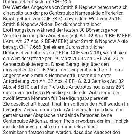
Datum beläuft sich auf CHF 256.
Der Wert des Angebots von Smith & Nephew berechnet sich
einerseits aus der pro Centerpulse Namenaktie offerierten
Barabgeltung von CHF 73.42 sowie dem Wert von 25.15
Smith & Nephew Aktien. Der durchschnittlicher
Eröffnungskurs während der letzten 30 Börsentage vor
Veröffentlichung des Angebots (vgl. Art. 42 Abs. 1 BEHV-EBK
i.V.m. Art. 37 Abs. 2 BEHV-EBK) einer Smith & Nephew Aktie
beträgt CHF 7.666 (bei einem Durchschnittlicher
Umtauschverhältnis von GBP in CHF von 2.18), womit sich
ein Wert der Offerte per 19. März 2003 von CHF 266.20 je
Centerpulsaktie ergibt. Dieser Betrag liegt über den
massgebenden CHF 256 einer Centperulse Aktie, d.h. das
Angebot von Smith & Nephew erfüllt somit die erste
Anforderung von Art. 32 Abs. 4 BEHG.
2.3
Gemäss Art. 32
Abs. 4 BEHG darf der Preis des Angebotes höchstens 25%
unter dem höchsten Preis liegen, den der Anbieter in den
zwölf letzten Monaten für Beteiligungspapiere der
Zielgesellschaft bezahlt hat. Im vorliegenden Fall wurden im
besagten Zeitraum durch den Anbieter oder mit diesem in
gemeinsamer Absprache handelnde Personen keine
Centerpulse Aktien zu einem Preis erworben, der im Hinblick
auf die Mindestpreisbestimmung relevant ist.
Somit kann festgehalten werden, dass das Angebot den