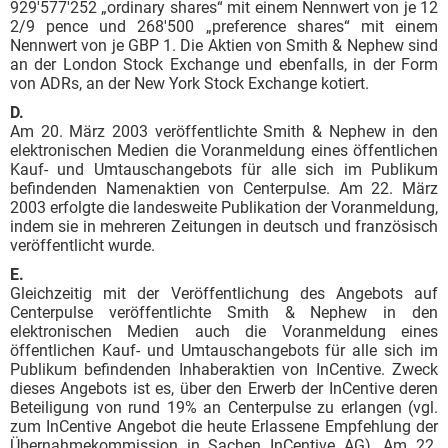
929'577'252 „ordinary shares“ mit einem Nennwert von je 12
2/9 pence und 268'500 „preference shares“ mit einem
Nennwert von je GBP 1. Die Aktien von Smith & Nephew sind
an der London Stock Exchange und ebenfalls, in der Form
von ADRs, an der New York Stock Exchange kotiert.
D.
Am 20. März 2003 veröffentlichte Smith & Nephew in den
elektronischen Medien die Voranmeldung eines öffentlichen
Kauf- und Umtauschangebots für alle sich im Publikum
befindenden Namenaktien von Centerpulse. Am 22. März
2003 erfolgte die landesweite Publikation der Voranmeldung,
indem sie in mehreren Zeitungen in deutsch und französisch
veröffentlicht wurde.
E.
Gleichzeitig mit der Veröffentlichung des Angebots auf
Centerpulse veröffentlichte Smith & Nephew in den
elektronischen Medien auch die Voranmeldung eines
öffentlichen Kauf- und Umtauschangebots für alle sich im
Publikum befindenden Inhaberaktien von InCentive. Zweck
dieses Angebots ist es, über den Erwerb der InCentive deren
Beteiligung von rund 19% an Centerpulse zu erlangen (vgl.
zum InCentive Angebot die heute Erlassene Empfehlung der
Übernahmekommission in Sachen InCentive AG). Am 22.