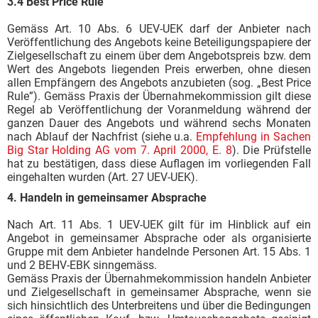
3.4 Best Price Rule
Gemäss Art. 10 Abs. 6 UEV-UEK darf der Anbieter nach
Veröffentlichung des Angebots keine Beteiligungspapiere der
Zielgesellschaft zu einem über dem Angebotspreis bzw. dem
Wert des Angebots liegenden Preis erwerben, ohne diesen
allen Empfängern des Angebots anzubieten (sog. „Best Price
Rule”). Gemäss Praxis der Übernahmekommission gilt diese
Regel ab Veröffentlichung der Voranmeldung während der
ganzen Dauer des Angebots und während sechs Monaten
nach Ablauf der Nachfrist (siehe u.a.
Empfehlung in Sachen
Big Star Holding AG vom 7. April 2000, E. 8
). Die Prüfstelle
hat zu bestätigen, dass diese Auflagen im vorliegenden Fall
eingehalten wurden (Art. 27 UEV-UEK).
4. Handeln in gemeinsamer Absprache
Nach Art. 11 Abs. 1 UEV-UEK gilt für im Hinblick auf ein
Angebot in gemeinsamer Absprache oder als organisierte
Gruppe mit dem Anbieter handelnde Personen Art. 15 Abs. 1
und 2 BEHV-EBK sinngemäss.
Gemäss Praxis der Übernahmekommission handeln Anbieter
und Zielgesellschaft in gemeinsamer Absprache, wenn sie
sich hinsichtlich des Unterbreitens und über die Bedingungen