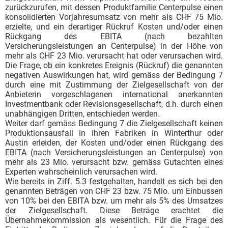
zurückzurufen, mit dessen Produktfamilie Centerpulse einen
konsolidierten Vorjahresumsatz von mehr als CHF 75 Mio.
erzielte, und ein derartiger Rückruf Kosten und/oder einen
Rückgang des EBITA (nach bezahlten
Versicherungsleistungen an Centerpulse) in der Höhe von
mehr als CHF 23 Mio. verursacht hat oder verursachen wird.
Die Frage, ob ein konkretes Ereignis (Rückruf) die genannten
negativen Auswirkungen hat, wird gemäss der Bedingung 7
durch eine mit Zustimmung der Zielgesellschaft von der
Anbieterin vorgeschlagenen international anerkannten
Investmentbank oder Revisionsgesellschaft, d.h. durch einen
unabhängigen Dritten, entschieden werden.
Weiter darf gemäss Bedingung 7 die Zielgesellschaft keinen
Produktionsausfall in ihren Fabriken in Winterthur oder
Austin erleiden, der Kosten und/oder einen Rückgang des
EBITA (nach Versicherungsleistungen an Centerpulse) von
mehr als 23 Mio. verursacht bzw. gemäss Gutachten eines
Experten wahrscheinlich verursachen wird.
Wie bereits in Ziff. 5.3 festgehalten, handelt es sich bei den
genannten Beträgen von CHF 23 bzw. 75 Mio. um Einbussen
von 10% bei den EBITA bzw. um mehr als 5% des Umsatzes
der Zielgesellschaft. Diese Beträge erachtet die
Übernahmekommission als wesentlich. Für die Frage des