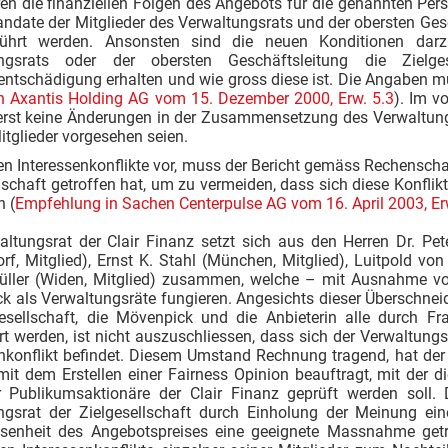
n die finanziellen Folgen des Angebots für die genannten Perso
andate der Mitglieder des Verwaltungsrats und der obersten Ge
führt werden. Ansonsten sind die neuen Konditionen darz
ungsrats oder der obersten Geschäftsleitung die Zielge
ntschädigung erhalten und wie gross diese ist. Die Angaben mü
n Axantis Holding AG vom 15. Dezember 2000, Erw. 5.3
). Im v
erst keine Änderungen in der Zusammensetzung des Verwaltung
tglieder vorgesehen seien.
en Interessenkonflikte vor, muss der Bericht gemäss Rechensch
lschaft getroffen hat, um zu vermeiden, dass sich diese Konfl
n (
Empfehlung in Sachen Centerpulse AG vom 16. April 2003, Er
altungsrat der Clair Finanz setzt sich aus den Herren Dr. Pet
rf, Mitglied), Ernst K. Stahl (München, Mitglied), Luitpold vo
üller (Widen, Mitglied) zusammen, welche – mit Ausnahme von 
k als Verwaltungsräte fungieren. Angesichts dieser Überschnei
gesellschaft, die Mövenpick und die Anbieterin alle durch Fra
ert werden, ist nicht auszuschliessen, dass sich der Verwaltungs
enkonflikt befindet. Diesem Umstand Rechnung tragend, hat der
mit dem Erstellen einer Fairness Opinion beauftragt, mit der
r Publikumsaktionäre der Clair Finanz geprüft werden soll.
ngsrat der Zielgesellschaft durch Einholung der Meinung ei
enheit des Angebotspreises eine geeignete Massnahme getro