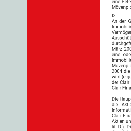
eine Bete
Mövenpic
D.
An der G
Immobil
Vermögen
Ausschüt
durchgef
März 2004
eine ode
Immobilie
Mövenpic
2004 die
wird (eig
der Clai
Clair Fin
Die Haup
die Akt
Informat
Clair Fi
Aktien u
lit. D.)