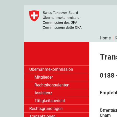
Home
K
Tran
Übernahmekommission
0188 
Mitglieder
Rechtskonsulenten
Empfehl
Assistenz
Tätigkeitsbericht
Rechtsgrundlagen
Öffentlic
Cham
Transaktionen