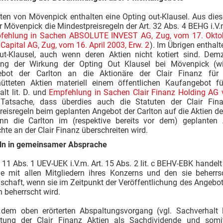
uten von Mövenpick enthalten eine Opting out-Klausel. Aus di
r Mövenpick die Mindestpreisregeln der Art. 32 Abs. 4 BEHG i.
fehlung in Sachen ABSOLUTE INVEST AG, Zug, vom 17. Oktob
 Capital AG, Zug, vom 16. April 2003, Erw. 2
). Im Übrigen enthalt
ut-Klausel, auch wenn deren Aktien nicht kotiert sind. Dem
ung der Wirkung der Opting Out Klausel bei Mövenpick (wie
ebot der Carlton an die Aktionäre der Clair Finanz für
ütteten Aktien materiell einem öffentlichen Kaufangebot fü
lt lit. D. und
Empfehlung in Sachen Clair Finanz Holding AG 
Tatsache, dass überdies auch die Statuten der Clair Finan
reisregeln beim geplanten Angebot der Carlton auf die Aktien 
n die Carlton im (respektive bereits vor dem) geplante
te an der Clair Finanz überschreiten wird.
ln in gemeinsamer Absprache
 11 Abs. 1 UEV-UEK i.V.m. Art. 15 Abs. 2 lit. c BEHV-EBK handel
e mit allen Mitgliedern ihres Konzerns und den sie beherrs
lschaft, wenn sie im Zeitpunkt der Veröffentlichung des Angeb
n beherrscht wird.
dem oben erörterten Abspaltungsvorgang (vgl. Sachverhalt lit
tung der Clair Finanz Aktien als Sachdividende und somi