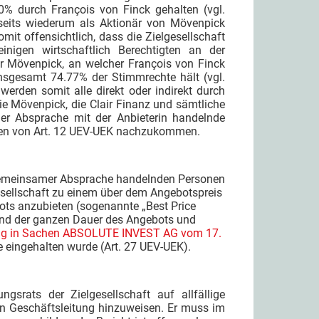
00% durch François von Finck gehalten (vgl.
erseits wiederum als Aktionär von Mövenpick
mit offensichtlich, dass die Zielgesellschaft
nigen wirtschaftlich Berechtigten an der
für Mövenpick, an welcher François von Finck
insgesamt 74.77% der Stimmrechte hält (vgl.
 werden somit alle direkt oder indirekt durch
die Mövenpick, die Clair Finanz und sämtliche
mer Absprache mit der Anbieterin handelnde
chten von Art. 12 UEV-UEK nachzukommen.
n gemeinsamer Absprache handelnden Personen
esellschaft zu einem über dem Angebotspreis
ots anzubieten (sogenannte „Best Price
end der ganzen Dauer des Angebots und
g in Sachen ABSOLUTE INVEST AG vom 17.
ge eingehalten wurde (Art. 27 UEV-UEK).
srats der Zielgesellschaft auf allfällige
ten Geschäftsleitung hinzuweisen. Er muss im