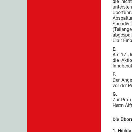
die nich
unterste
Überführ
Abspaltu
Sachdivi
(Teilang
abgespal
Clair Fin
E.
Am 17. J
die Akti
Inhabera
F.
Der Ange
vor der P
G.
Zur Prüf
Herrn Alf
Die Über
1. Nicht