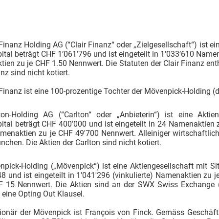
 Finanz Holding AG (“Clair Finanz“ oder „Zielgesellschaft“) ist e
ital beträgt CHF 1’061’796 und ist eingeteilt in 1'033’610 Nam
tien zu je CHF 1.50 Nennwert. Die Statuten der Clair Finanz enth
nz sind nicht kotiert.
 Finanz ist eine 100-prozentige Tochter der Mövenpick-Holding (da
ton-Holding AG (“Carlton“ oder „Anbieterin“) ist eine Aktien
pital beträgt CHF 400’000 und ist eingeteilt in 24 Namenaktie
enaktien zu je CHF 49'700 Nennwert. Alleiniger wirtschaftlich 
nchen. Die Aktien der Carlton sind nicht kotiert.
pick-Holding („Mövenpick“) ist eine Aktiengesellschaft mit Si
8 und ist eingeteilt in 1'041'296 (vinkulierte) Namenaktien zu
F 15 Nennwert. Die Aktien sind an der SWX Swiss Exchange (
 eine Opting Out Klausel.
ionär der Mövenpick ist François von Finck. Gemäss Geschäfts