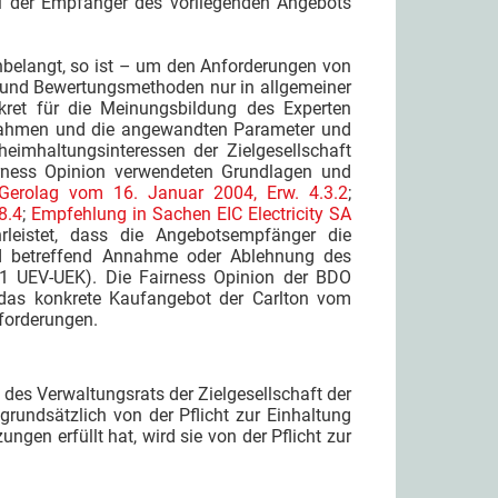
teil der Empfänger des vorliegenden Angebots
nbelangt, so ist – um den Anforderungen von
und Bewertungsmethoden nur in allgemeiner
kret für die Meinungsbildung des Experten
nahmen und die angewandten Parameter und
heimhaltungsinteressen der Zielgesellschaft
irness Opinion verwendeten Grundlagen und
Gerolag vom 16. Januar 2004, Erw. 4.3.2
;
8.4
;
Empfehlung in Sachen EIC Electricity SA
hrleistet, dass die Angebotsempfänger die
id betreffend Annahme oder Ablehnung des
. 1 UEV-UEK). Die Fairness Opinion der BDO
das konkrete Kaufangebot der Carlton vom
nforderungen.
 des Verwaltungsrats der Zielgesellschaft der
grundsätzlich von der Pflicht zur Einhaltung
ngen erfüllt hat, wird sie von der Pflicht zur