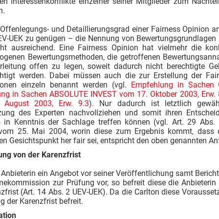
llen Interessenkonflikte einzelner seiner Mitglieder zum Nach
n.
Offenlegungs- und Detaillierungsgrad einer Fairness Opinion a
UEV-UEK zu genügen – die Nennung von Bewertungsgrundlagen 
ht ausreichend. Eine Fairness Opinion hat vielmehr die kon
ogenen Bewertungsmethoden, die getroffenen Bewertungsan
rleitung offen zu legen, soweit dadurch nicht berechtigte Ge
chtigt werden. Dabei müssen auch die zur Erstellung der Fa
ionen einzeln benannt werden (vgl.
Empfehlung in Sachen 
ng in Sachen ABSOLUTE INVEST vom 17. Oktober 2003, Erw. 
 August 2003, Erw. 9.3
). Nur dadurch ist letztlich gewä
zung des Experten nachvollziehen und somit ihren Entsche
 in Kenntnis der Sachlage treffen können (vgl. Art. 29 Abs
vom 25. Mai 2004, worin diese zum Ergebnis kommt, dass 
len Gesichtspunkt her fair sei, entspricht den oben genannten A
ung von der Karenzfrist
 Anbieterin ein Angebot vor seiner Veröffentlichung samt Bericht
ekommission zur Prüfung vor, so befreit diese die Anbieterin 
zfrist (Art. 14 Abs. 2 UEV-UEK). Da die Carlton diese Voraussetzu
g der Karenzfrist befreit.
ation