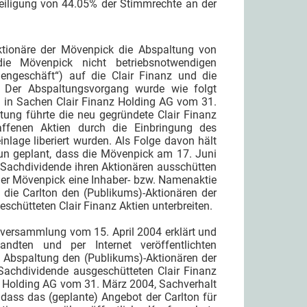
eteiligung von 44.05% der Stimmrechte an der
tionäre der Mövenpick die Abspaltung von
die Mövenpick nicht betriebsnotwendigen
engeschäft“) auf die Clair Finanz und die
. Der Abspaltungsvorgang wurde wie folgt
 in Sachen Clair Finanz Holding AG vom 31.
ltung führte die neu gegründete Clair Finanz
ffenen Aktien durch die Einbringung des
nlage liberiert wurden. Als Folge davon hält
nun geplant, dass die Mövenpick am 17. Juni
r Sachdividende ihren Aktionären ausschütten
 der Mövenpick eine Inhaber- bzw. Namenaktie
d die Carlton den (Publikums)-Aktionären der
eschütteten Clair Finanz Aktien unterbreiten.
lversammlung vom 15. April 2004 erklärt und
dten und per Internet veröffentlichten
e Abspaltung den (Publikums)-Aktionären der
s Sachdividende ausgeschütteten Clair Finanz
nz Holding AG vom 31. März 2004, Sachverhalt
dass das (geplante) Angebot der Carlton für