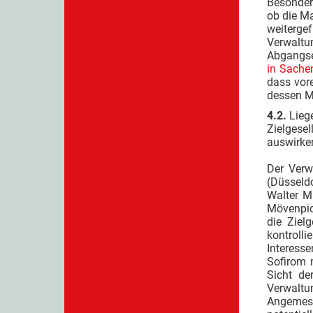
Besondere
ob die M
weiterge
Verwalt
Abgangse
in Sache
dass vor
dessen Mi
4.2.
Lieg
Zielgesel
auswirke
Der Verw
(Düsseldo
Walter M
Mövenpic
die Ziel
kontrolli
Interess
Sofirom 
Sicht de
Verwaltu
Angemess