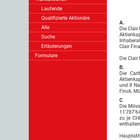
Laufende
Qualifizierte Aktionäre
A.
Alle
Die Clair
Aktienkap
Suche
Inhaberak
Erläuterungen
Clair Fina
Formulare
Die Clair
B.
Die Carl
Aktienka
und 8 Nam
Finck, Mü
C
.
Die Möven
11'787’64
zu je CH
enthalten
Hauptakt