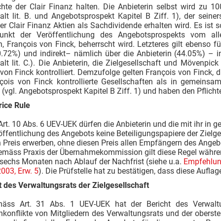
hte der Clair Finanz halten. Die Anbieterin selbst wird zu 1
alt lit. B. und Angebotsprospekt Kapitel B Ziff. 1), der sein
r Clair Finanz Aktien als Sachdividende erhalten wird. Es ist so
unkt der Veröffentlichung des Angebotsprospekts vom allei
n, François von Finck, beherrscht wird. Letzteres gilt ebenso 
30.72%) und indirekt– nämlich über die Anbieterin (44.05%) – 
lt lit. C.). Die Anbieterin, die Zielgesellschaft und Mövenpick
von Finck kontrolliert. Demzufolge gelten François von Finck, 
çois von Finck kontrollierte Gesellschaften als in gemeinsa
 (vgl. Angebotsprospekt Kapitel B Ziff. 1) und haben den Pfli
rice Rule
rt. 10 Abs. 6 UEV-UEK dürfen die Anbieterin und die mit ihr i
ffentlichung des Angebots keine Beteiligungspapiere der Zielg
 Preis erwerben, ohne diesen Preis allen Empfängern des Angeb
Gemäss Praxis der Übernahmekommission gilt diese Regel währ
sechs Monaten nach Ablauf der Nachfrist (siehe u.a.
Empfehlun
003, Erw. 5
). Die Prüfstelle hat zu bestätigen, dass diese Aufla
t des Verwaltungsrats der Zielgesellschaft
äss Art. 31 Abs. 1 UEV-UEK hat der Bericht des Verwaltung
enkonflikte von Mitgliedern des Verwaltungsrats und der obers