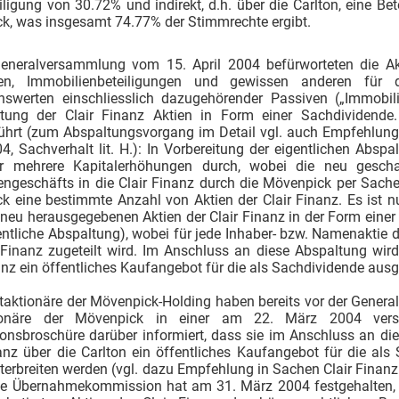
iligung von 30.72% und indirekt, d.h. über die Carlton, eine B
k, was insgesamt 74.77% der Stimmrechte ergibt.
eneralversammlung vom 15. April 2004 befürworteten die Ak
ien, Immobilienbeteiligungen und gewissen anderen für 
swerten einschliesslich dazugehörender Passiven („Immobili
tung der Clair Finanz Aktien in Form einer Sachdividende
ührt (zum Abspaltungsvorgang im Detail vgl. auch Empfehlung
, Sachverhalt lit. H.): In Vorbereitung der eigentlichen Abspa
r mehrere Kapitalerhöhungen durch, wobei die neu gescha
ngeschäfts in die Clair Finanz durch die Mövenpick per Sachei
k eine bestimmte Anzahl von Aktien der Clair Finanz. Es ist 
 neu herausgegebenen Aktien der Clair Finanz in der Form eine
entliche Abspaltung), wobei für jede Inhaber- bzw. Namenaktie
r Finanz zugeteilt wird. Im Anschluss an diese Abspaltung wir
anz ein öffentliches Kaufangebot für die als Sachdividende ausg
taktionäre der Mövenpick-Holding haben bereits vor der Genera
ionäre der Mövenpick in einer am 22. März 2004 versan
ionsbroschüre darüber informiert, dass sie im Anschluss an di
nanz über die Carlton ein öffentliches Kaufangebot für die al
nterbreiten werden (vgl. dazu Empfehlung in Sachen Clair Fina
. Die Übernahmekommission hat am 31. März 2004 festgehalten, 