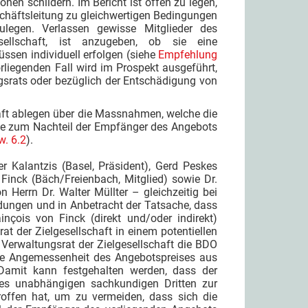
nen schildern. Im Bericht ist offen zu legen,
schäftsleitung zu gleichwertigen Bedingungen
ulegen. Verlassen gewisse Mitglieder des
sellschaft, ist anzugeben, ob sie eine
ssen individuell erfolgen (siehe
Empfehlung
orliegenden Fall wird im Prospekt ausgeführt,
srats oder bezüglich der Entschädigung von
aft ablegen über die Massnahmen, welche die
ikte zum Nachteil der Empfänger des Angebots
w. 6.2
).
er Kalantzis (Basel, Präsident), Gerd Peskes
n Finck (Bäch/Freienbach, Mitglied) sowie Dr.
Herrn Dr. Walter Müllter – gleichzeitig bei
dungen und in Anbetracht der Tatsache, dass
inçois von Finck (direkt und/oder indirekt)
rat der Zielgesellschaft in einem potentiellen
 Verwaltungsrat der Zielgesellschaft die BDO
 die Angemessenheit des Angebotspreises aus
 Damit kann festgehalten werden, dass der
nes unabhängigen sachkundigen Dritten zur
ffen hat, um zu vermeiden, dass sich die