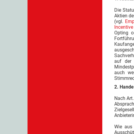
Die Stat
Aktien de
(vgl.
Emp
Incentive
Opting o
Fortführ
Kaufang
ausgesch
Sachverha
auf der 
Mindestp
auch wen
Stimmrech
2. Hande
Nach Art.
Absprach
Zielgesel
Anbieteri
Wie aus 
Ausschüt