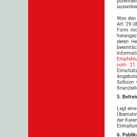
potentie
auswirke
Was den 
Art. 29 
Form nic
herangez
deren He
beeinträ
Informat
Empfehlu
vom 21.
Einschät
Angebots
Sofirom 
finanziel
5. Befrei
Legt eine
Übernahm
der Karen
Einhaltun
6. Publik