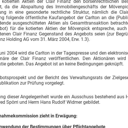
t kotierten Aktien der Clair Finanz den börsenrechtlichen 
ht, da die Abspaltung des Immobiliengeschäfts der Mövenpic
ung in eine gesonderte rechtliche Struktur, nämlich die Cl
ng folgende öffentliche Kaufangebot der Carlton an die (Publi
dende ausgeschütteten Aktien als Gesamttransaktion betrachte
ebot) für die kotierten Aktien der Mövenpick entspreche, auch
tenen Clair Finanz Gegenstand des Angebots seien (zur Begr
anz Holding AG vom 31. März 2004, Erw. 1.3).
uni 2004 wird die Carlton in der Tagespresse und den elektron
onäre der Clair Finanz veröffentlichen. Den Aktionären w
ktie geboten. Das Angebot ist an keine Bedingungen geknüpft.
botsprospekt und der Bericht des Verwaltungsrats der Zielg
ublikation zur Prüfung vorgelegt.
ung dieser Angelegenheit wurde ein Ausschuss bestehend aus H
red Spörri und Herrn Hans Rudolf Widmer gebildet.
nahmekommission zieht in Erwägung:
anwendung der Bestimmungen über Pflichtangebote