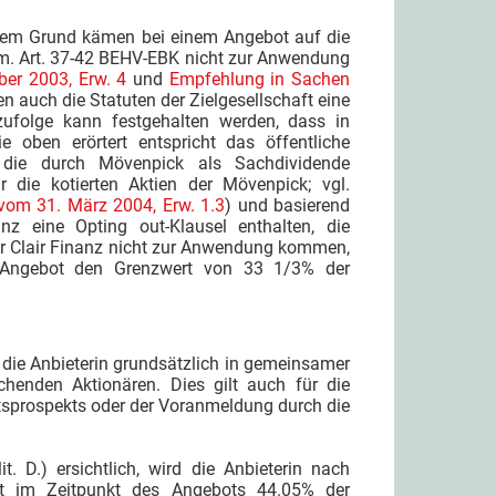
esem Grund kämen bei einem Angebot auf die
V.m. Art. 37-42 BEHV-EBK nicht zur Anwendung
er 2003, Erw. 4
und
Empfehlung in Sachen
en auch die Statuten der Zielgesellschaft eine
zufolge kann festgehalten werden, dass in
 oben erörtert entspricht das öffentliche
 die durch Mövenpick als Sachdividende
r die kotierten Aktien der Mövenpick; vgl.
vom 31. März 2004, Erw. 1.3
) und basierend
z eine Opting out-Klausel enthalten, die
der Clair Finanz nicht zur Anwendung kommen,
n Angebot den Grenzwert von 33 1/3% der
t die Anbieterin grundsätzlich in gemeinsamer
chenden Aktionären. Dies gilt auch für die
otsprospekts oder der Voranmeldung durch die
. D.) ersichtlich, wird die Anbieterin nach
t im
Zeitpunkt des Angebots 44.05% der