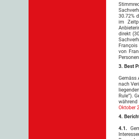
Stimmrec
Sachverh
30.72% de
im Zeitp
Anbieteri
direkt (
Sachverha
François 
von Fran
Personen
3. Best P
Gemäss A
nach Verö
liegenden
Rule“). 
während 
Oktober 2
4. Berich
4.1.
Gem
Interess