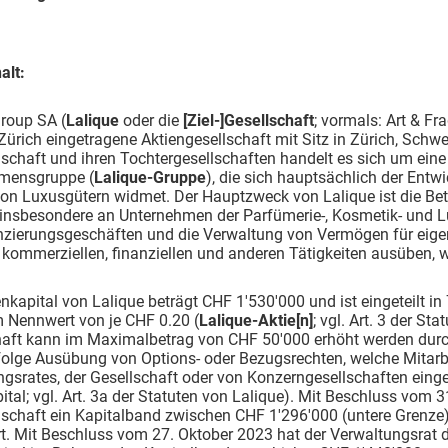
alt:
roup SA (
Lalique
oder die
[Ziel-]Gesellschaft
; vormals: Art & Fr
ürich eingetragene Aktiengesellschaft mit Sitz in Zürich, Schwe
lschaft und ihren Tochtergesellschaften handelt es sich um eine 
mensgruppe (
Lalique-Gruppe
), die sich hauptsächlich der Ent
von Luxusgütern widmet. Der Hauptzweck von Lalique ist die Be
 insbesondere an Unternehmen der Parfümerie-, Kosmetik- und 
nzierungsgeschäften und die Verwaltung von Vermögen für eige
e kommerziellen, finanziellen und anderen Tätigkeiten ausübe
nkapital von Lalique beträgt CHF 1'530'000 und ist eingeteilt in
m Nennwert von je CHF 0.20 (
Lalique-Aktie[n]
; vgl. Art. 3 der St
haft kann im Maximalbetrag von CHF 50'000 erhöht werden dur
folge Ausübung von Options- oder Bezugsrechten, welche Mitarbei
gsrates, der Gesellschaft oder von Konzerngesellschaften eing
ital; vgl. Art. 3a der Statuten von Lalique). Mit Beschluss vom
lschaft ein Kapitalband zwischen CHF 1'296'000 (untere Grenze
t. Mit Beschluss vom 27. Oktober 2023 hat der Verwaltungsrat d