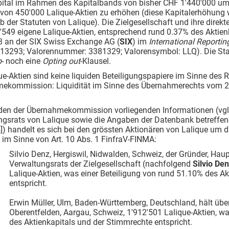
pital im Rahmen des Kapitalbands von bisher CHF 1'440'000 u
von 450'000 Lalique-Aktien zu erhöhen (diese Kapitalerhöhung
 3b der Statuten von Lalique). Die Zielgesellschaft und ihre dire
'549 eigene Lalique-Aktien, entsprechend rund 0.37% des Aktienk
8 an der SIX Swiss Exchange AG (
SIX
) im
International Reporti
3293; Valorennummer: 3381329; Valorensymbol: LLQ). Die Stat
p
- noch eine
Opting out
-Klausel.
ue-Aktien sind keine liquiden Beteiligungspapiere im Sinne des 
ekommission: Liquidität im Sinne des Übernahmerechts vom 26
en der Übernahmekommission vorliegenden Informationen (vgl. 
gsrats von Lalique sowie die Angaben der Datenbank betreffend
) handelt es sich bei den grössten Aktionären von Lalique um di
im Sinne von Art. 10 Abs. 1 FinfraV-FINMA:
Silvio Denz, Hergiswil, Nidwalden, Schweiz, der Gründer, Hau
Verwaltungsrats der Zielgesellschaft (nachfolgend
Silvio De
Lalique-Aktien, was einer Beteiligung von rund 51.10% des A
entspricht.
Erwin Müller, Ulm, Baden-Württemberg, Deutschland, hält übe
Oberentfelden, Aargau, Schweiz, 1'912'501 Lalique-Aktien, w
des Aktienkapitals und der Stimmrechte entspricht.