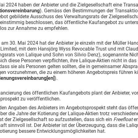
ai 2024 haben der Anbieter und die Zielgesellschaft eine Tran
tionsvereinbarung
). Gemäss den Bestimmungen der Transaktions
ot gebildete Ausschuss des Verwaltungsrats der Zielgesellschaft
einstimmig beschlossen, das öffentliche Kaufangebot zu unters
tlos zur Annahme zu empfehlen.
 am 30. Mai 2024 hat der Anbieter je einzeln mit der Müller Ha
Limited, mit dem Hansjörg Wyss Revocable Trust und mit Claudi
ngsrats von Lalique und Sohn von Silvio Denz), sogenannte Ni
ch diese Personen verpflichten, ihre Lalique-Aktien nicht in da
 dass sie als Personen gelten sollten, die in gemeinsamer Abspr
en vorzunehmen, die zu einem höheren Angebotspreis führen kö
ienungsvereinbarung[en]
).
ncierung des öffentlichen Kaufangebots plant der Anbieter, vo
rospekt zu veröffentlichen.
en Angaben des Anbieters im Angebotsprospekt steht das öffen
ber die Jahre der Kotierung der Lalique-Aktien trotz verschied
at der Zielgesellschaft so aufzustellen, dass sich ein
Freefloat
en
aft sinnvoll ist. Der Anbieter ist der Überzeugung, dass die La
otierung bessere Entwicklungsmöglichkeiten hat.