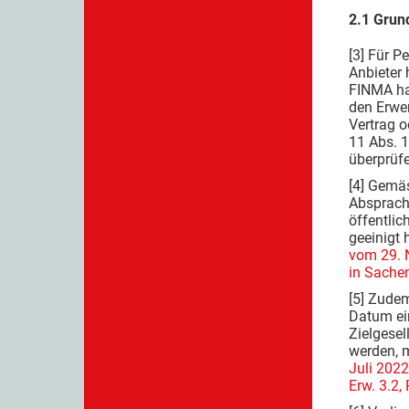
2.1 Grun
[3] Für P
Anbieter 
FINMA han
den Erwe
Vertrag o
11 Abs. 1
überprüfe
[4] Gemä
Absprache
öffentli
geeinigt 
vom 29. 
in Sache
[5] Zudem
Datum ei
Zielgesel
werden, 
Juli 202
Erw. 3.2, 