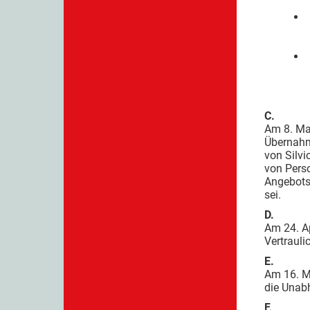
C.
Am 8. Mai
Übernahme
von Silvi
von Perso
Angebots
sei.
D.
Am 24. Ap
Vertrauli
E.
Am 16. M
die Unabh
F.