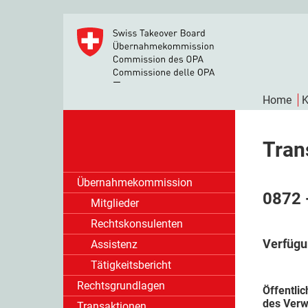
Home
K
Tran
Übernahmekommission
0872 
Mitglieder
Rechtskonsulenten
Verfügu
Assistenz
Tätigkeitsbericht
Rechtsgrundlagen
Öffentli
des Verw
Transaktionen