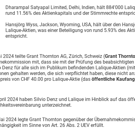
Dharampal Satyapal Limited, Delhi, Indien, hält 884'000 Laliq
rund 11.56% des Aktienkapitals und der Stimmrechte entspric
Hansjörg Wyss, Jackson, Wyoming, USA, hält über den Hansj
Lalique-Aktien, was einer Beteiligung von rund 5.93% des Ak
entspricht.
 2024 teilte Grant Thornton AG, Zürich, Schweiz (
Grant Thornt
kommission mit, dass sie mit der Prüfung des beabsichtigten f
o Denz für alle sich im Publikum befindenden Lalique-Aktien (mi
nen gehalten werden, die sich verpflichtet haben, diese nicht an
preis von CHF 40.00 pro Lalique-Aktie (das
öffentliche Kaufan
ril 2024 haben Silvio Denz und Lalique im Hinblick auf das öff
chkeitsvereinbarung unterzeichnet.
ai 2024 legte Grant Thornton gegenüber der Übernahmekommissi
ängigkeit im Sinne von Art. 26 Abs. 2 UEV erfüllt.