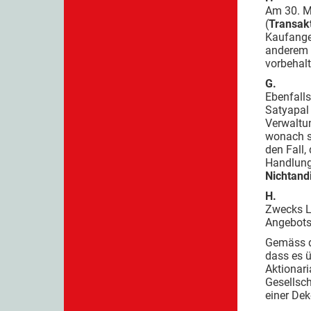
Am 30. M
(
Transak
Kaufangeb
anderem 
vorbehal
G.
Ebenfalls
Satyapal 
Verwaltu
wonach si
den Fall,
Handlung
Nichtand
H.
Zwecks La
Angebotsp
Gemäss d
dass es ü
Aktionari
Gesellsch
einer Dek