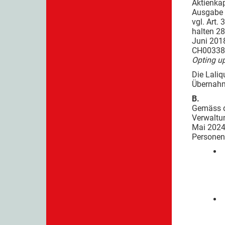
Aktienka
Ausgabe 
vgl. Art.
halten 28
Juni 201
CH003381
Opting u
Die Laliq
Übernahm
B.
Gemäss d
Verwaltun
Mai 2024]
Personen 