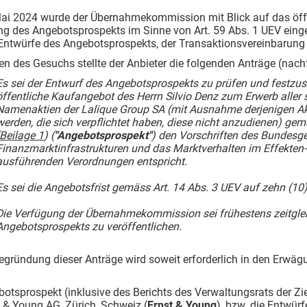
ai 2024 wurde der Übernahmekommission mit Blick auf das öff
ng des Angebotsprospekts im Sinne von Art. 59 Abs. 1 UEV eing
 Entwürfe des Angebotsprospekts, der Transaktionsvereinbarung
 des Gesuchs stellte der Anbieter die folgenden Anträge (nach
Es sei der Entwurf des Angebotsprospekts zu prüfen und festzust
öffentliche Kaufangebot des Herrn Silvio Denz zum Erwerb aller
Namenaktien der Lalique Group SA (mit Ausnahme derjenigen Akt
werden, die sich verpflichtet haben, diese nicht anzudienen) gem
Beilage 1
) (
"Angebotsprospekt"
) den Vorschriften des Bundesge
Finanzmarktinfrastrukturen und das Marktverhalten im Effekten-
ausführenden Verordnungen entspricht.
Es sei die Angebotsfrist gemäss Art. 14 Abs. 3 UEV auf zehn (10
Die Verfügung der Übernahmekommission sei frühestens zeitglei
Angebotsprospekts zu veröffentlichen.
egründung dieser Anträge wird soweit erforderlich in den Erwä
otsprospekt (inklusive des Berichts des Verwaltungsrats der Zi
 & Young AG, Zürich, Schweiz (
Ernst & Young
), bzw. die Entwür