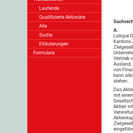
Laufende
Qualifizierte Aktionäre
Sachverh
Alle
A.
Suche
Lalique G
Kantons Z
Erläuterungen
Zielgesel
Formulare
Unterneh
Vertrieb 
Ausland,
von Fina
kann all
stehen.
Das Aktie
mit eine
Gesellsc
Aktien in
Verwaltun
Aktienkap
Zielgesel
eingeführ