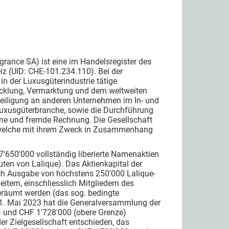
agrance SA) ist eine im Handelsregister des
iz (UID: CHE-101.234.110). Bei der
in der Luxusgüterindustrie tätige
wicklung, Vermarktung und dem weltweiten
teiligung an anderen Unternehmen im In- und
Luxusgüterbranche, sowie die Durchführung
ne und fremde Rechnung. Die Gesellschaft
n, welche mit ihrem Zweck in Zusammenhang
 7'650'000 vollständig liberierte Namenaktien
atuten von Lalique). Das Aktienkapital der
ch Ausgabe von höchstens 250'000 Lalique-
tern, einschliesslich Mitgliedern des
eräumt werden (das sog. bedingte
 31. Mai 2023 hat die Generalversammlung der
) und CHF 1'728'000 (obere Grenze)
er Zielgesellschaft entschieden, das