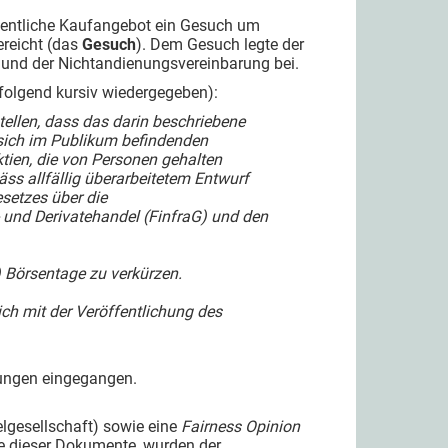
entliche Kaufangebot ein Gesuch um
ereicht (das
Gesuch
). Dem Gesuch legte der
 und der Nichtandienungsvereinbarung bei.
folgend kursiv wiedergegeben):
ellen, dass das darin beschriebene
 sich im Publikum befindenden
ien, die von Personen gehalten
äss allfällig überarbeitetem Entwurf
setzes über die
 und Derivatehandel (FinfraG) und den
) Börsentage zu verkürzen.
ch mit der Veröffentlichung des
gungen eingegangen.
elgesellschaft) sowie eine
Fairness Opinion
fe dieser Dokumente, wurden der