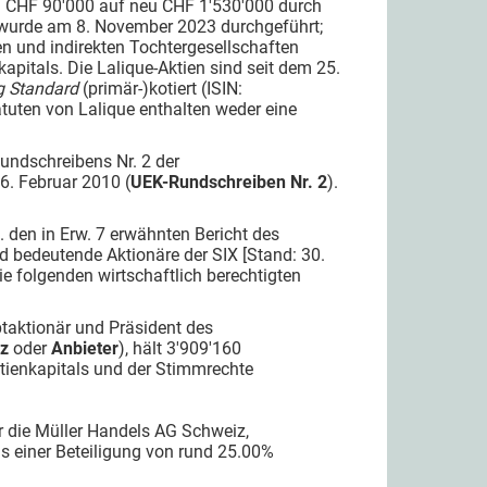
m CHF 90'000 auf neu CHF 1'530'000 durch
 wurde am 8. November 2023 durchgeführt;
kten und indirekten Tochtergesellschaften
apitals. Die Lalique-Aktien sind seit dem 25.
ng Standard
(primär-)kotiert (ISIN:
uten von Lalique enthalten weder eine
Rundschreibens Nr. 2 der
. Februar 2010 (
UEK-Rundschreiben Nr. 2
).
den in Erw. 7 erwähnten Bericht des
 bedeutende Aktionäre der SIX [Stand: 30.
e folgenden wirtschaftlich berechtigten
ptaktionär und Präsident des
nz
oder
Anbieter
), hält 3'909'160
ktienkapitals und der Stimmrechte
r die Müller Handels AG Schweiz,
as einer Beteiligung von rund 25.00%