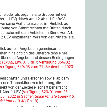
che oder als organisierte Gruppe mit dem
bs. 1 UEV). Nach Art. 12 Abs. 1 FinfraV-
er seine Verhaltensweise im Hinblick auf
sübung von Stimmrechten mit Dritten durch
sprache mit dem Anbieter im Sinne von Art.
2 UEV einzuhalten, was von der Prüfstelle zu
ick auf ein Angebot in gemeinsamer
lten hinsichtlich des Unterbreitens eines
ch über das Angebot und dessen Bedingungen
xpack AG
, Erw. 3.1, Rn 7
;
Verfügung 856/02
Verfügung 849/03 vom 27. September 2023
esellschaften und Personen sowie, ab dem
senen Transaktionsvereinbarung, die
irekt von der Zielgesellschaft beherrscht
1 Abs. 1 UEV (
Verfügung 823/01 vom 25.
Juli 2022 in Sachen
Spice Private Equity AG
,
k Linth LLB AG
, Rn 19
).