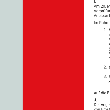
I.
Am 20. M
Vorprüfu
Anbieter
Im Rahmen
1.
(
2.
3.
Auf die B
J.
Der Angeb
von Ernst