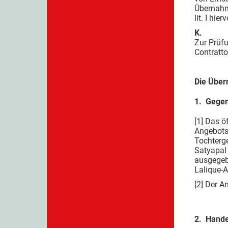
Übernahme
lit. I hierv
K.
Zur Prüf
Contratto
Die Über
1. Gegen
[1] Das ö
Angebotsr
Tochterge
Satyapal
ausgegeb
Lalique-A
[2] Der A
2. Hande