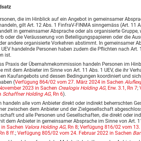
dsatz
ersonen, die im Hinblick auf ein Angebot in gemeinsamer Abspra
handeln, gilt Art. 12 Abs. 1 FinfraV-FINMA sinngemäss (Art. 11 A
delt in gemeinsamer Absprache oder als organisierte Gruppe, w
rb oder die Veräusserung von Beteiligungspapieren oder die Au
der andere organisierte Vorkehren abstimmt. In gemeinsamer Ab
 UEV handelnde Personen haben zudem die Pflichten nach Art. 1
n ist.
ss Praxis der Übernahmekommission handeln Personen im Hinbl
 mit dem Anbieter im Sinne von Art. 11 Abs. 1 UEV, die ihr Verha
chen Kaufangebots und dessen Bedingungen koordiniert und si
haben (
Verfügung 864/02 vom 27. März 2024 in Sachen
Alufle
November 2023 in Sachen
Crealogix Holding AG
, Erw. 3.1, Rn 7
;
n
Schaffner Holding AG
, Rn 6
).
 handeln alle vom Anbieter direkt oder indirekt beherrschten G
ner zwischen dem Anbieter und der Zielgesellschaft abgeschlos
lschaft und alle Personen und Gesellschaften, die direkt oder ind
mit dem Anbieter in gemeinsamer Absprache im Sinne von Art. 1
2 in Sachen
Valora Holding AG
, Rn 8
;
Verfügung 816/02 vom 13. 
Rn 8 ff.
;
Verfügung 805/02 vom 24. Februar 2022 in Sachen
Ban