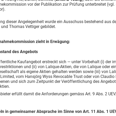
kommission vor der Publikation zur Prüfung unterbreitet (vgl.
or).
ung dieser Angelegenheit wurde ein Ausschuss bestehend aus de
 und Thomas Vettiger gebildet.
nahmekommission zieht in Erwägung:
stand des Angebots
ffentliche Kaufangebot erstreckt sich — unter Vorbehalt (i) der
estriktionen und (ii) von Lalique-Aktien, die von Lalique oder ein
sellschaft als eigene Aktien gehalten werden sowie (iii) von La
 Limited, vom Hansjörg Wyss Revocable Trust oder von Claudio
enen und sich zum Zeitpunkt der Veröffentlichung des Angebo
ktien.
nbieter erfüllt damit die Anforderungen gemäss Art. 9 Abs. 2 UEV
ln in gemeinsamer Absprache im Sinne von Art. 11 Abs. 1 UE