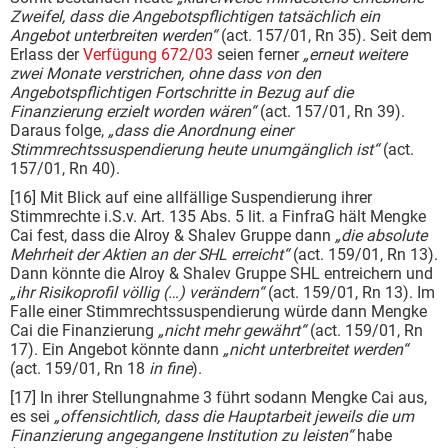
Zweifel, dass die Angebotspflichtigen tatsächlich ein
Angebot unterbreiten werden“
(act. 157/01, Rn 35). Seit dem
Erlass der
Verfügung 672/03
seien ferner
„erneut weitere
zwei Monate verstrichen, ohne dass von den
Angebotspflichtigen Fortschritte in Bezug auf die
Finanzierung erzielt worden wären“
(act. 157/01, Rn 39).
Daraus folge,
„dass die Anordnung einer
Stimmrechtssuspendierung heute unumgänglich ist“
(act.
157/01, Rn 40).
[16] Mit Blick auf eine allfällige Suspendierung ihrer
Stimmrechte i.S.v. Art. 135 Abs. 5 lit. a FinfraG hält Mengke
Cai fest, dass die Alroy & Shalev Gruppe dann
„die absolute
Mehrheit der Aktien an der SHL erreicht“
(act. 159/01, Rn 13).
Dann könnte die Alroy & Shalev Gruppe SHL entreichern und
„ihr Risikoprofil völlig (…) verändern“
(act. 159/01, Rn 13). Im
Falle einer Stimmrechtssuspendierung würde dann Mengke
Cai die Finanzierung
„nicht mehr gewährt“
(act. 159/01, Rn
17). Ein Angebot könnte dann
„nicht unterbreitet werden“
(act. 159/01, Rn 18
in fine
).
[17] In ihrer Stellungnahme 3 führt sodann Mengke Cai aus,
es sei
„offensichtlich, dass die Hauptarbeit jeweils die um
Finanzierung angegangene Institution zu leisten“
habe