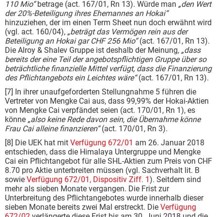
110 Mio“
betrage (act. 167/01, Rn 13). Würde man
„den Wert
der 20%-Beteiligung ihres Ehemannes an Hokai“
hinzuziehen, der im einen Term Sheet nun doch erwähnt wird
(vgl. act. 160/04),
„beträgt das Vermögen rein aus der
Beteiligung an Hokai gar CHF 256 Mio“
(act. 167/01, Rn 13).
Die Alroy & Shalev Gruppe ist deshalb der Meinung
, „dass
bereits der eine Teil der angebotspflichtigen Gruppe über so
beträchtliche finanzielle Mittel verfügt, dass die Finanzierung
des Pflichtangebots ein Leichtes wäre“
(act. 167/01, Rn 13).
[7] In ihrer unaufgeforderten Stellungnahme 5 führen die
Vertreter von Mengke Cai aus, dass 99,99% der Hokai-Aktien
von Mengke Cai verpfändet seien (act. 170/01, Rn 1), es
könne
„also keine Rede davon sein, die Übernahme könne
Frau Cai alleine finanzieren“
(act. 170/01, Rn 3).
[8] Die UEK hat mit
Verfügung 672/01
am 26. Januar 2018
entschieden, dass die Himalaya Untergruppe und Mengke
Cai ein Pflichtangebot für alle SHL-Aktien zum Preis von CHF
8.70 pro Aktie unterbreiten müssen (vgl. Sachverhalt lit. B
sowie
Verfügung 672/01, Dispositiv Ziff. 1
). Seitdem sind
mehr als sieben Monate vergangen. Die Frist zur
Unterbreitung des Pflichtangebotes wurde innerhalb dieser
sieben Monate bereits zwei Mal erstreckt. Die
Verfügung
672/02
verlängerte diese Frist bis am 30. Juni 2018 und die