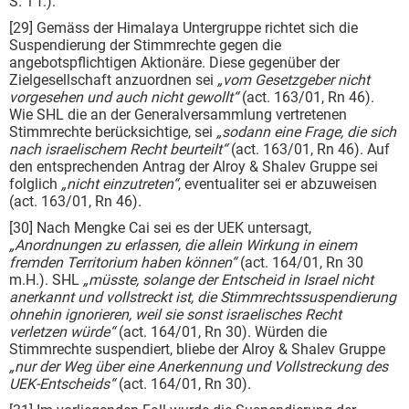
S. 1 f.).
[29] Gemäss der Himalaya Untergruppe richtet sich die
Suspendierung der Stimmrechte gegen die
angebotspflichtigen Aktionäre. Diese gegenüber der
Zielgesellschaft anzuordnen sei
„vom Gesetzgeber nicht
vorgesehen und auch nicht gewollt“
(act. 163/01, Rn 46).
Wie SHL die an der Generalversammlung vertretenen
Stimmrechte berücksichtige, sei
„sodann eine Frage, die sich
nach israelischem Recht beurteilt“
(act. 163/01, Rn 46). Auf
den entsprechenden Antrag der Alroy & Shalev Gruppe sei
folglich
„nicht einzutreten“
, eventualiter sei er abzuweisen
(act. 163/01, Rn 46).
[30] Nach Mengke Cai sei es der UEK untersagt,
„Anordnungen zu erlassen, die allein Wirkung in einem
fremden Territorium haben können“
(act. 164/01, Rn 30
m.H.). SHL
„müsste, solange der Entscheid in Israel nicht
anerkannt und vollstreckt ist, die Stimmrechtssuspendierung
ohnehin ignorieren, weil sie sonst israelisches Recht
verletzen würde“
(act. 164/01, Rn 30). Würden die
Stimmrechte suspendiert, bliebe der Alroy & Shalev Gruppe
„nur der Weg über eine Anerkennung und Vollstreckung des
UEK-Entscheids“
(act. 164/01, Rn 30).