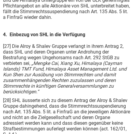
und die Himalaya Untergruppe ein von der UEK genehmigtes
Pflichtangebot an alle Aktionäre von SHL unterbreitet haben,
fällt die Stimmrechtssuspendierung nach Art. 135 Abs. 5 lit.
a FinfraG wieder dahin.
4. Einbezug von SHL in die Verfügung
[27] Die Alroy & Shalev Gruppe verlangt in ihrem Antrag 2,
dass SHL und deren Organen unter Androhung der
Bestrafung wegen Ungehorsams nach Art. 292 StGB zu
verbieten sei,
„Mengke Cai, Xiang Xu, Himalaya (Cayman
Islands) TMT Fund, Himalaya Asset Management Ltd. und
Kun Shen zur Ausübung von Stimmrechten und damit
zusammenhängenden Rechten zuzulassen und deren
Stimmrechte in künftigen Generalversammlungen zu
berücksichtigen.“
[28] SHL äusserte sich zu diesem Antrag der Alroy & Shalev
Gruppe dahingehend, dass die Stimmrechtssuspendierung
nach Art. 135 Abs. 5 lit. a FinfraG an die jeweiligen Aktionäre
und nicht an die Zielgesellschaft und deren Organe
adressiert werden kann und dass diesen gegenüber keine
Strafbestimmungen auferlegt werden können (act. 162/01,