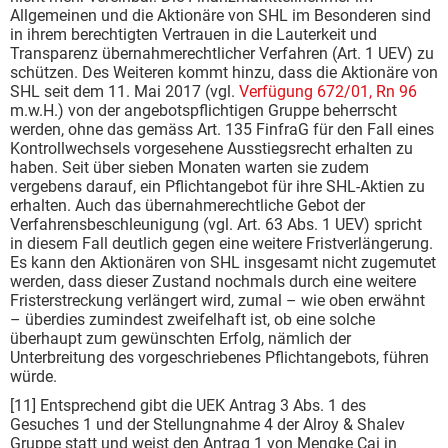
Allgemeinen und die Aktionäre von SHL im Besonderen sind
in ihrem berechtigten Vertrauen in die Lauterkeit und
Transparenz übernahmerechtlicher Verfahren (Art. 1 UEV) zu
schützen. Des Weiteren kommt hinzu, dass die Aktionäre von
SHL seit dem 11. Mai 2017 (vgl.
Verfügung 672/01, Rn 96
m.w.H.) von der angebotspflichtigen Gruppe beherrscht
werden, ohne das gemäss Art. 135 FinfraG für den Fall eines
Kontrollwechsels vorgesehene Ausstiegsrecht erhalten zu
haben. Seit über sieben Monaten warten sie zudem
vergebens darauf, ein Pflichtangebot für ihre SHL-Aktien zu
erhalten. Auch das übernahmerechtliche Gebot der
Verfahrensbeschleunigung (vgl. Art. 63 Abs. 1 UEV) spricht
in diesem Fall deutlich gegen eine weitere Fristverlängerung.
Es kann den Aktionären von SHL insgesamt nicht zugemutet
werden, dass dieser Zustand nochmals durch eine weitere
Fristerstreckung verlängert wird, zumal – wie oben erwähnt
– überdies zumindest zweifelhaft ist, ob eine solche
überhaupt zum gewünschten Erfolg, nämlich der
Unterbreitung des vorgeschriebenes Pflichtangebots, führen
würde.
[11] Entsprechend gibt die UEK Antrag 3 Abs. 1 des
Gesuches 1 und der Stellungnahme 4 der Alroy & Shalev
Gruppe statt und weist den Antrag 1 von Mengke Cai in