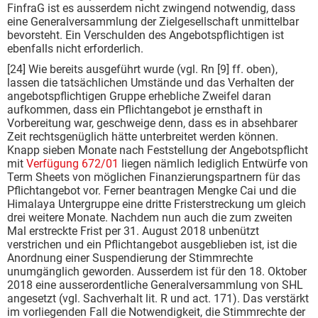
FinfraG ist es ausserdem nicht zwingend notwendig, dass
eine Generalversammlung der Zielgesellschaft unmittelbar
bevorsteht. Ein Verschulden des Angebotspflichtigen ist
ebenfalls nicht erforderlich.
[24] Wie bereits ausgeführt wurde (vgl. Rn [9] ff. oben),
lassen die tatsächlichen Umstände und das Verhalten der
angebotspflichtigen Gruppe erhebliche Zweifel daran
aufkommen, dass ein Pflichtangebot je ernsthaft in
Vorbereitung war, geschweige denn, dass es in absehbarer
Zeit rechtsgenüglich hätte unterbreitet werden können.
Knapp sieben Monate nach Feststellung der Angebotspflicht
mit
Verfügung 672/01
liegen nämlich lediglich Entwürfe von
Term Sheets von möglichen Finanzierungspartnern für das
Pflichtangebot vor. Ferner beantragen Mengke Cai und die
Himalaya Untergruppe eine dritte Fristerstreckung um gleich
drei weitere Monate. Nachdem nun auch die zum zweiten
Mal erstreckte Frist per 31. August 2018 unbenützt
verstrichen und ein Pflichtangebot ausgeblieben ist, ist die
Anordnung einer Suspendierung der Stimmrechte
unumgänglich geworden. Ausserdem ist für den 18. Oktober
2018 eine ausserordentliche Generalversammlung von SHL
angesetzt (vgl. Sachverhalt lit. R und act. 171). Das verstärkt
im vorliegenden Fall die Notwendigkeit, die Stimmrechte der