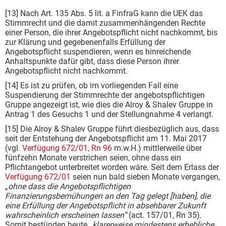
[13] Nach Art. 135 Abs. 5 lit. a FinfraG kann die UEK das
Stimmrecht und die damit zusammenhängenden Rechte
einer Person, die ihrer Angebotspflicht nicht nachkommt, bis
zur Klärung und gegebenenfalls Erfüllung der
Angebotspflicht suspendieren, wenn es hinreichende
Anhaltspunkte dafür gibt, dass diese Person ihrer
Angebotspflicht nicht nachkommt.
[14] Es ist zu prüfen, ob im vorliegenden Fall eine
Suspendierung der Stimmrechte der angebotspflichtigen
Gruppe angezeigt ist, wie dies die Alroy & Shalev Gruppe in
Antrag 1 des Gesuchs 1 und der Stellungnahme 4 verlangt.
[15] Die Alroy & Shalev Gruppe führt diesbezüglich aus, dass
seit der Entstehung der Angebotspflicht am 11. Mai 2017
(vgl.
Verfügung 672/01, Rn 96
m.w.H.) mittlerweile über
fünfzehn Monate verstrichen seien, ohne dass ein
Pflichtangebot unterbreitet worden wäre. Seit dem Erlass der
Verfügung 672/01
seien nun bald sieben Monate vergangen,
„ohne dass die Angebotspflichtigen
Finanzierungsbemühungen an den Tag gelegt [haben], die
eine Erfüllung der Angebotspflicht in absehbarer Zukunft
wahrscheinlich erscheinen lassen“
(act. 157/01, Rn 35).
Somit bestünden heute
„klarerweise mindestens erhebliche