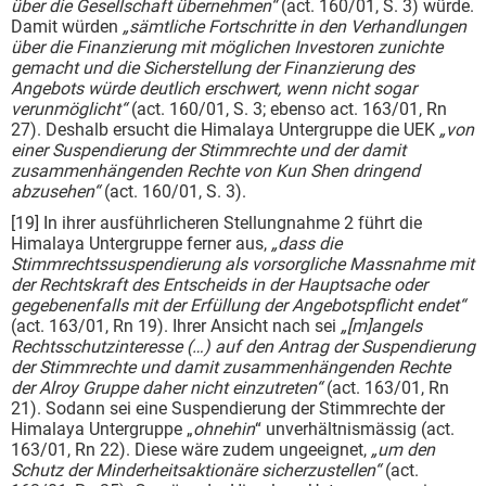
über die Gesellschaft übernehmen“
(act. 160/01, S. 3) würde.
Damit würden
„sämtliche Fortschritte in den Verhandlungen
über die Finanzierung mit möglichen Investoren zunichte
gemacht und die Sicherstellung der Finanzierung des
Angebots würde deutlich erschwert, wenn nicht sogar
verunmöglicht“
(act. 160/01, S. 3; ebenso act. 163/01, Rn
27). Deshalb ersucht die Himalaya Untergruppe die UEK
„von
einer Suspendierung der Stimmrechte und der damit
zusammenhängenden Rechte von Kun Shen dringend
abzusehen“
(act. 160/01, S. 3).
[19] In ihrer ausführlicheren Stellungnahme 2 führt die
Himalaya Untergruppe ferner aus,
„dass die
Stimmrechtssuspendierung als vorsorgliche Massnahme mit
der Rechtskraft des Entscheids in der Hauptsache oder
gegebenenfalls mit der Erfüllung der Angebotspflicht endet“
(act. 163/01, Rn 19). Ihrer Ansicht nach sei
„[m]angels
Rechtsschutzinteresse (…) auf den Antrag der Suspendierung
der Stimmrechte und damit zusammenhängenden Rechte
der Alroy Gruppe daher nicht einzutreten“
(act. 163/01, Rn
21). Sodann sei eine Suspendierung der Stimmrechte der
Himalaya Untergruppe „
ohnehin
“ unverhältnismässig (act.
163/01, Rn 22). Diese wäre zudem ungeeignet,
„um den
Schutz der Minderheitsaktionäre sicherzustellen“
(act.