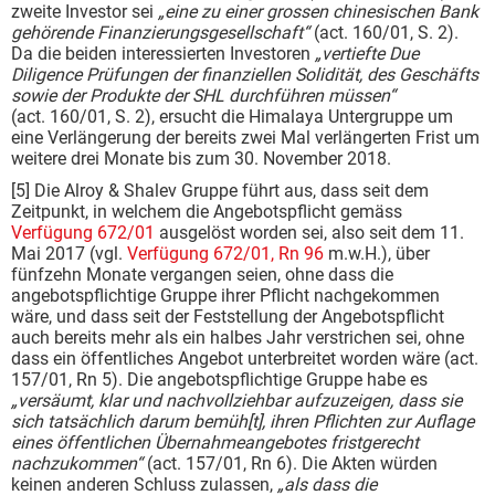
zweite Investor sei
„eine zu einer grossen chinesischen Bank
gehörende Finanzierungsgesellschaft“
(act. 160/01, S. 2).
Da die beiden interessierten Investoren
„vertiefte Due
Diligence Prüfungen der finanziellen Solidität, des Geschäfts
sowie der Produkte der SHL durchführen müssen“
(act. 160/01, S. 2), ersucht die Himalaya Untergruppe um
eine Verlängerung der bereits zwei Mal verlängerten Frist um
weitere drei Monate bis zum 30. November 2018.
[5] Die Alroy & Shalev Gruppe führt aus, dass seit dem
Zeitpunkt, in welchem die Angebotspflicht gemäss
Verfügung 672/01
ausgelöst worden sei, also seit dem 11.
Mai 2017 (vgl.
Verfügung 672/01, Rn 96
m.w.H.), über
fünfzehn Monate vergangen seien, ohne dass die
angebotspflichtige Gruppe ihrer Pflicht nachgekommen
wäre, und dass seit der Feststellung der Angebotspflicht
auch bereits mehr als ein halbes Jahr verstrichen sei, ohne
dass ein öffentliches Angebot unterbreitet worden wäre (act.
157/01, Rn 5). Die angebotspflichtige Gruppe habe es
„versäumt, klar und nachvollziehbar aufzuzeigen, dass sie
sich tatsächlich darum bemüh[t], ihren Pflichten zur Auflage
eines öffentlichen Übernahmeangebotes fristgerecht
nachzukommen“
(act. 157/01, Rn 6). Die Akten würden
keinen anderen Schluss zulassen,
„als dass die