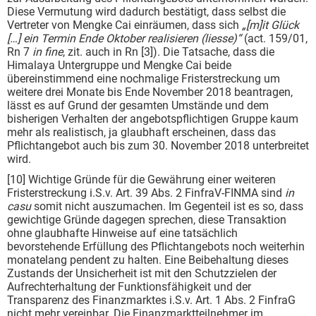
Diese Vermutung wird dadurch bestätigt, dass selbst die
Vertreter von Mengke Cai einräumen, dass sich
„[m]it Glück
[…] ein Termin Ende Oktober realisieren (liesse)“
(act. 159/01,
Rn 7
in fine
, zit. auch in Rn [3]). Die Tatsache, dass die
Himalaya Untergruppe und Mengke Cai beide
übereinstimmend eine nochmalige Fristerstreckung um
weitere drei Monate bis Ende November 2018 beantragen,
lässt es auf Grund der gesamten Umstände und dem
bisherigen Verhalten der angebotspflichtigen Gruppe kaum
mehr als realistisch, ja glaubhaft erscheinen, dass das
Pflichtangebot auch bis zum 30. November 2018 unterbreitet
wird.
[10] Wichtige Gründe für die Gewährung einer weiteren
Fristerstreckung i.S.v. Art. 39 Abs. 2 FinfraV-FINMA sind
in
casu
somit nicht auszumachen. Im Gegenteil ist es so, dass
gewichtige Gründe dagegen sprechen, diese Transaktion
ohne glaubhafte Hinweise auf eine tatsächlich
bevorstehende Erfüllung des Pflichtangebots noch weiterhin
monatelang pendent zu halten. Eine Beibehaltung dieses
Zustands der Unsicherheit ist mit den Schutzzielen der
Aufrechterhaltung der Funktionsfähigkeit und der
Transparenz des Finanzmarktes i.S.v. Art. 1 Abs. 2 FinfraG
nicht mehr vereinbar. Die Finanzmarktteilnehmer im