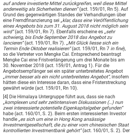
auf andere investierte Mittel zurückgreifen, weil diese Mittel
anderweitig als Sicherheiten dienen“
(act. 159/01, Rn 5). Auf
Grund des gegenwärtigen Standes der Verhandlungen über
eine Fremdfinanzierung sei
„klar, dass eine Veröffentlichung
eines Angebots bis zum 31. August 2018 nicht möglich sein
wird“
(act. 159/01, Rn 7). Ebenfalls erscheine es
„sehr
schwierig, bis Ende September 2018 das Angebot zu
lancieren“
(act. 159/01, Rn 7).
„Mit Glück liesse sich ein
Termin Ende Oktober realisieren“
(act. 159/01, Rn 7
in fine
),
so die Vertreter von Mengke Cai. Entsprechend beantragt
Mengke Cai eine Fristverlängerung um drei Monate bis am
30. November 2018 (act. 159/01, Antrag 1). Für die
Angebotsempfänger sei ein später unterbreitetes Angebot
„immer besser als ein nicht unterbreitetes Angebot“
, insofern
hätten diese ein Interesse daran, dass eine Fristerstreckung
gewährt würde (act. 159/01, Rn 10).
[4] Die Himalaya Untergruppe führt aus, dass sie nach
„komplexen und sehr zeitintensiven Diskussionen (…) nun
zwei interessierte potentielle Eigenkapitalgeber gefunden“
habe (act. 160/01, S. 2). Beim ersten interessierten Investor
handle
„es sich um eine in Hong Kong ansässige
Investmentgesellschaft, die zu einer vom chinesischen Staat
kontrollierten Investmentbank gehört“
(act. 160/01, S. 2). Der