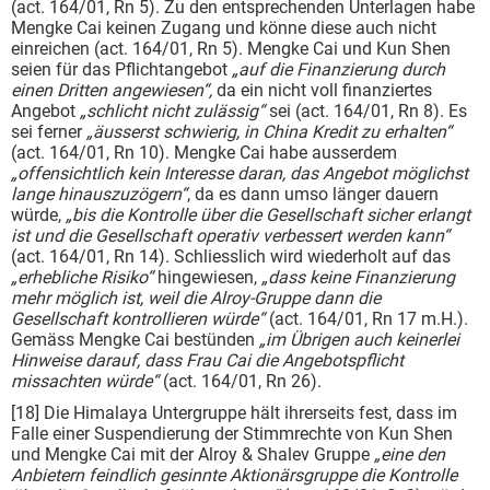
(act. 164/01, Rn 5). Zu den entsprechenden Unterlagen habe
Mengke Cai keinen Zugang und könne diese auch nicht
einreichen (act. 164/01, Rn 5). Mengke Cai und Kun Shen
seien für das Pflichtangebot
„auf die Finanzierung durch
einen Dritten angewiesen“,
da ein nicht voll finanziertes
Angebot
„schlicht nicht zulässig“
sei (act. 164/01, Rn 8). Es
sei ferner
„äusserst schwierig, in China Kredit zu erhalten“
(act. 164/01, Rn 10). Mengke Cai habe ausserdem
„offensichtlich kein Interesse daran, das Angebot möglichst
lange hinauszuzögern“
, da es dann umso länger dauern
würde,
„bis die Kontrolle über die Gesellschaft sicher erlangt
ist und die Gesellschaft operativ verbessert werden kann“
(act. 164/01, Rn 14). Schliesslich wird wiederholt auf das
„erhebliche Risiko“
hingewiesen,
„dass keine Finanzierung
mehr möglich ist, weil die Alroy-Gruppe dann die
Gesellschaft kontrollieren würde“
(act. 164/01, Rn 17 m.H.).
Gemäss Mengke Cai bestünden
„im Übrigen auch keinerlei
Hinweise darauf, dass Frau Cai die Angebotspflicht
missachten würde“
(act. 164/01, Rn 26).
[18] Die Himalaya Untergruppe hält ihrerseits fest, dass im
Falle einer Suspendierung der Stimmrechte von Kun Shen
und Mengke Cai mit der Alroy & Shalev Gruppe
„eine den
Anbietern feindlich gesinnte Aktionärsgruppe die Kontrolle