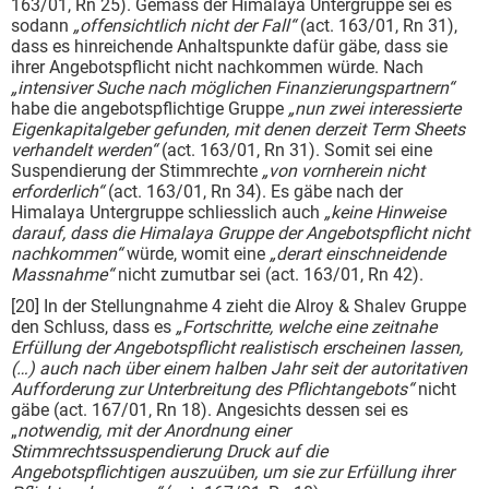
163/01, Rn 25). Gemäss der Himalaya Untergruppe sei es
sodann
„offensichtlich nicht der Fall“
(act. 163/01, Rn 31),
dass es hinreichende Anhaltspunkte dafür gäbe, dass sie
ihrer Angebotspflicht nicht nachkommen würde. Nach
„intensiver Suche nach möglichen Finanzierungspartnern“
habe die angebotspflichtige Gruppe
„nun zwei interessierte
Eigenkapitalgeber gefunden, mit denen derzeit Term Sheets
verhandelt werden“
(act. 163/01, Rn 31). Somit sei eine
Suspendierung der Stimmrechte
„von vornherein nicht
erforderlich“
(act. 163/01, Rn 34). Es gäbe nach der
Himalaya Untergruppe schliesslich auch
„keine Hinweise
darauf, dass die Himalaya Gruppe der Angebotspflicht nicht
nachkommen“
würde, womit eine
„derart einschneidende
Massnahme“
nicht zumutbar sei (act. 163/01, Rn 42).
[20] In der Stellungnahme 4 zieht die Alroy & Shalev Gruppe
den Schluss, dass es
„Fortschritte, welche eine zeitnahe
Erfüllung der Angebotspflicht realistisch erscheinen lassen,
(…) auch nach über einem halben Jahr seit der autoritativen
Aufforderung zur Unterbreitung des Pflichtangebots“
nicht
gäbe (act. 167/01, Rn 18). Angesichts dessen sei es
„
notwendig, mit der Anordnung einer
Stimmrechtssuspendierung Druck auf die
Angebotspflichtigen auszuüben, um sie zur Erfüllung ihrer