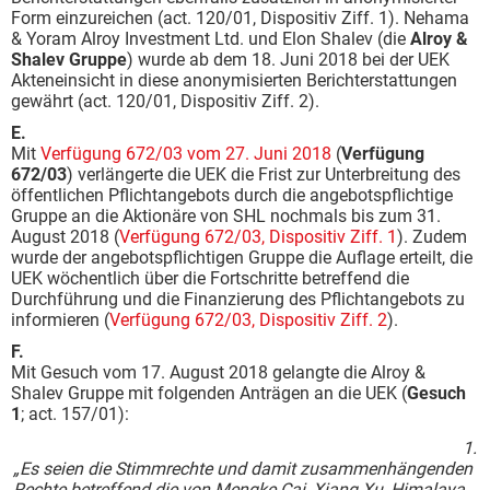
Form einzureichen (act. 120/01, Dispositiv Ziff. 1). Nehama
& Yoram Alroy Investment Ltd. und Elon Shalev (die
Alroy &
Shalev Gruppe
) wurde ab dem 18. Juni 2018 bei der UEK
Akteneinsicht in diese anonymisierten Berichterstattungen
gewährt (act. 120/01, Dispositiv Ziff. 2).
E.
Mit
Verfügung 672/03 vom 27. Juni 2018
(
Verfügung
672/03
) verlängerte die UEK die Frist zur Unterbreitung des
öffentlichen Pflichtangebots durch die angebotspflichtige
Gruppe an die Aktionäre von SHL nochmals bis zum 31.
August 2018 (
Verfügung 672/03, Dispositiv Ziff. 1
). Zudem
wurde der angebotspflichtigen Gruppe die Auflage erteilt, die
UEK wöchentlich über die Fortschritte betreffend die
Durchführung und die Finanzierung des Pflichtangebots zu
informieren (
Verfügung 672/03, Dispositiv Ziff. 2
).
F.
Mit Gesuch vom 17. August 2018 gelangte die Alroy &
Shalev Gruppe mit folgenden Anträgen an die UEK (
Gesuch
1
; act. 157/01):
1.
„Es seien die Stimmrechte und damit zusammenhängenden
Rechte betreffend die von Mengke Cai, Xiang Xu, Himalaya