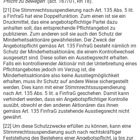
Pflicht zu bewegen“
(act. 167/01, Rn 18).
[21] Die Stimmrechtssuspendierung nach Art. 135 Abs. 5 lit.
a FinfraG hat eine Doppelfunktion. Zum einen ist sie ein
Druckmittel, das eine angebotspflichtige Partei dazu
anhalten soll, das entsprechende Pflichtangebot zu
publizieren. Zum anderen soll sie auch den Schutz der
Minderheitsaktionäre gewährleisten. Der Zweck der
Angebotspflicht gemäss Art. 135 FinfraG besteht nämlich im
Schutz der Minderheitsaktionäre, die einem Kontrollwechsel
ausgesetzt sind. Diese sollen ein Ausstiegsrecht erhalten.
Falls ein kontrollierender Aktionär mit der Unterbreitung eines
Pflichtangebotes jedoch im Verzug ist, die
Minderheitsaktionäre also keine Ausstiegmöglichkeit
erhalten, muss ihr Schutz auf andere Weise sichergestellt
werden. Dies kann mit einer Stimmrechtssuspendierung
nach Art. 135 Abs. 5 lit. a FinfraG geschehen. Damit kann
verhindert werden, dass ein Angebotspflichtiger Kontrolle
ausübt, obwohl er den anderen Aktionären das ihnen
gemäss Art. 135 FinfraG zustehende Ausstiegsrecht nicht
gewährt.
[22] Um diese Schutzzwecke erfüllen zu können, kann eine
Stimmrechtssuspendierung auch nach rechtskräftiger
Feststellung des Bestehens einer Angebotspflicht, ja bis zur