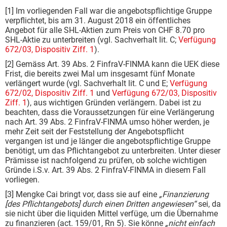
[1] Im vorliegenden Fall war die angebotspflichtige Gruppe
verpflichtet, bis am 31. August 2018 ein öffentliches
Angebot für alle SHL-Aktien zum Preis von CHF 8.70 pro
SHL-Aktie zu unterbreiten (vgl. Sachverhalt lit. C;
Verfügung
672/03, Dispositiv Ziff. 1
).
[2] Gemäss Art. 39 Abs. 2 FinfraV-FINMA kann die UEK diese
Frist, die bereits zwei Mal um insgesamt fünf Monate
verlängert wurde (vgl. Sachverhalt lit. C und E;
Verfügung
672/02, Dispositiv Ziff. 1
und
Verfügung 672/03, Dispositiv
Ziff. 1
), aus wichtigen Gründen verlängern. Dabei ist zu
beachten, dass die Voraussetzungen für eine Verlängerung
nach Art. 39 Abs. 2 FinfraV-FINMA umso höher werden, je
mehr Zeit seit der Feststellung der Angebotspflicht
vergangen ist und je länger die angebotspflichtige Gruppe
benötigt, um das Pflichtangebot zu unterbreiten. Unter dieser
Prämisse ist nachfolgend zu prüfen, ob solche wichtigen
Gründe i.S.v. Art. 39 Abs. 2 FinfraV-FINMA in diesem Fall
vorliegen.
[3] Mengke Cai bringt vor, dass sie auf eine
„Finanzierung
[des Pflichtangebots] durch einen Dritten angewiesen“
sei, da
sie nicht über die liquiden Mittel verfüge, um die Übernahme
zu finanzieren (act. 159/01, Rn 5). Sie könne
„nicht einfach