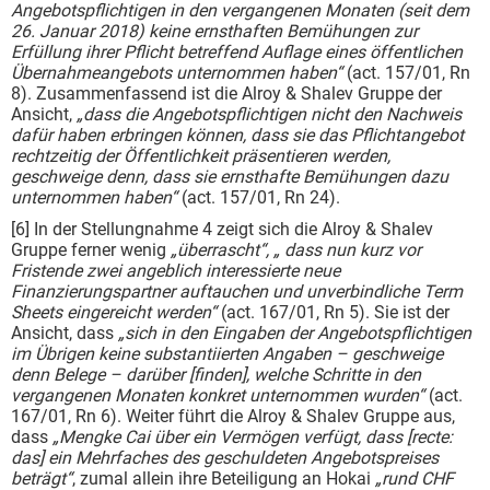
Angebotspflichtigen in den vergangenen Monaten (seit dem
26. Januar 2018) keine ernsthaften Bemühungen zur
Erfüllung ihrer Pflicht betreffend Auflage eines öffentlichen
Übernahmeangebots unternommen haben“
(act. 157/01, Rn
8). Zusammenfassend ist die Alroy & Shalev Gruppe der
Ansicht,
„dass die Angebotspflichtigen nicht den Nachweis
dafür haben erbringen können, dass sie das Pflichtangebot
rechtzeitig der Öffentlichkeit präsentieren werden,
geschweige denn, dass sie ernsthafte Bemühungen dazu
unternommen haben“
(act. 157/01, Rn 24).
[6] In der Stellungnahme 4 zeigt sich die Alroy & Shalev
Gruppe ferner wenig
„überrascht“, „ dass nun kurz vor
Fristende zwei angeblich interessierte neue
Finanzierungspartner auftauchen und unverbindliche Term
Sheets eingereicht werden“
(act. 167/01, Rn 5). Sie ist der
Ansicht, dass
„sich in den Eingaben der Angebotspflichtigen
im Übrigen keine substantiierten Angaben – geschweige
denn Belege – darüber [finden], welche Schritte in den
vergangenen Monaten konkret unternommen wurden“
(act.
167/01, Rn 6). Weiter führt die Alroy & Shalev Gruppe aus,
dass
„Mengke Cai über ein Vermögen verfügt, dass [recte:
das] ein Mehrfaches des geschuldeten Angebotspreises
beträgt“
, zumal allein ihre Beteiligung an Hokai
„rund CHF