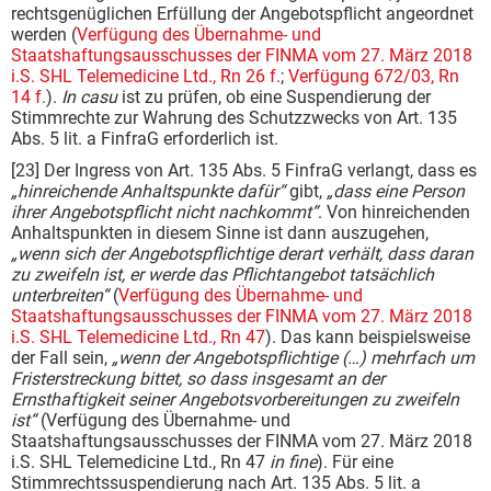
rechtsgenüglichen Erfüllung der Angebotspflicht angeordnet
werden (
Verfügung des Übernahme- und
Staatshaftungsausschusses der FINMA vom 27. März 2018
i.S. SHL Telemedicine Ltd., Rn 26 f.
;
Verfügung 672/03, Rn
14 f.
).
In casu
ist zu prüfen, ob eine Suspendierung der
Stimmrechte zur Wahrung des Schutzzwecks von Art. 135
Abs. 5 lit. a FinfraG erforderlich ist.
[23] Der Ingress von Art. 135 Abs. 5 FinfraG verlangt, dass es
„hinreichende Anhaltspunkte dafür“
gibt,
„dass eine Person
ihrer Angebotspflicht nicht nachkommt“
. Von hinreichenden
Anhaltspunkten in diesem Sinne ist dann auszugehen,
„wenn sich der Angebotspflichtige derart verhält, dass daran
zu zweifeln ist, er werde das Pflichtangebot tatsächlich
unterbreiten“
(
Verfügung des Übernahme- und
Staatshaftungsausschusses der FINMA vom 27. März 2018
i.S. SHL Telemedicine Ltd., Rn 47
). Das kann beispielsweise
der Fall sein,
„wenn der Angebotspflichtige (…) mehrfach um
Fristerstreckung bittet, so dass insgesamt an der
Ernsthaftigkeit seiner Angebotsvorbereitungen zu zweifeln
ist“
(Verfügung des Übernahme- und
Staatshaftungsausschusses der FINMA vom 27. März 2018
i.S. SHL Telemedicine Ltd., Rn 47
in fine
). Für eine
Stimmrechtssuspendierung nach Art. 135 Abs. 5 lit. a