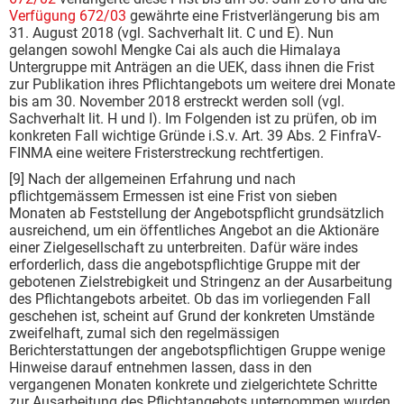
Verfügung 672/03
gewährte eine Fristverlängerung bis am
31. August 2018 (vgl. Sachverhalt lit. C und E). Nun
gelangen sowohl Mengke Cai als auch die Himalaya
Untergruppe mit Anträgen an die UEK, dass ihnen die Frist
zur Publikation ihres Pflichtangebots um weitere drei Monate
bis am 30. November 2018 erstreckt werden soll (vgl.
Sachverhalt lit. H und I). Im Folgenden ist zu prüfen, ob im
konkreten Fall wichtige Gründe i.S.v. Art. 39 Abs. 2 FinfraV-
FINMA eine weitere Fristerstreckung rechtfertigen.
[9] Nach der allgemeinen Erfahrung und nach
pflichtgemässem Ermessen ist eine Frist von sieben
Monaten ab Feststellung der Angebotspflicht grundsätzlich
ausreichend, um ein öffentliches Angebot an die Aktionäre
einer Zielgesellschaft zu unterbreiten. Dafür wäre indes
erforderlich, dass die angebotspflichtige Gruppe mit der
gebotenen Zielstrebigkeit und Stringenz an der Ausarbeitung
des Pflichtangebots arbeitet. Ob das im vorliegenden Fall
geschehen ist, scheint auf Grund der konkreten Umstände
zweifelhaft, zumal sich den regelmässigen
Berichterstattungen der angebotspflichtigen Gruppe wenige
Hinweise darauf entnehmen lassen, dass in den
vergangenen Monaten konkrete und zielgerichtete Schritte
zur Ausarbeitung des Pflichtangebots unternommen wurden.