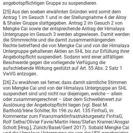
angebotspflichtigen Gruppe zu suspendieren.
[25] Aus den soeben erwähnten Gründen wird somit dem
Antrag 1 im Gesuch 1 und in der Stellungnahme 4 der Alroy
& Shalev Gruppe stattgegeben. Antrag 2 im Gesuch 2 von
Mengke Cai sowie der entsprechende Antrag der Himalaya
Untergruppe im Gesuch 3 werden abgewiesen. Damit werden
die Stimmrechte und die damit zusammenhängenden
Rechte betreffend die von Mengke Cai und von der Himalaya
Untergruppe gehaltenen Aktien an SHL bis zur Erfüllung ihrer
Angebotspflicht suspendiert. Sodann wird einer allfälligen
Beschwerde gegen die vorliegende Verfügung die
aufschiebende Wirkung gestützt auf Art. 55 Abs. 2 Satz 1
VwVG entzogen.
[26] Zu erwähnen sei ferner, dass damit sämtliche Stimmen
von Mengke Cai und von der Himalaya Untergruppe an SHL
suspendiert sind und nicht nur diejenigen, welche – allein
oder zusammengerechnet – über dem Schwellenwert zur
Auslösung der Angebotspflicht liegen (vgl. Beat M.
Barthold/Irène Schilter, Rn 196 zu Art. 135 FinfraG, in:
Kommentar zum Finanzmarktinfrastrukturgesetz FinfraG,
Rolf Sethe/Olivier Favre/Martin Hess/Stefan Kramer/Ansgar
Schott [Hrsg.], Zürich/Basel/Genf 2017). Sobald Mengke Cai