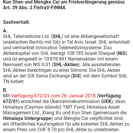
Kun Shen und Mengke Cai um Fristverlängerung gemäss
Art. 39 Abs. 2 FinfraV-FINMA
Sachverhalt:
A.
SHL Telemedicine Ltd. (
SHL
) ist eine Aktiengesellschaft
israelischen Rechts mit Sitz in Tel Aviv, Israel. SHL entwickelt
und vermarktet innovative Telemedizinsysteme. Das
Aktienkapital von SHL beträgt 108'785 Israeli Shequel (
NIS
)
und ist eingeteilt in 10'878'491 Namenaktien mit einem
Nennwert von NIS 0.01 (
SHL-Aktien
). Alle ausstehenden
SHL-Aktien berechtigen zu einer Stimme. Die SHL-Aktien
sind an der SIX Swiss Exchange (
SIX
) mit dem Symbol SHL
TN kotiert.
B.
Mit
Verfügung 672/01 vom 26. Januar 2018
(
Verfügung
672/01
) entschied die Übernahmekommission (
UEK
), dass
Himalaya (Cayman Islands) TMT Fund, Himalaya Asset
Management Ltd., Xiang Xu und Kun Shen (gemeinsam die
Himalaya Untergruppe
) und Mengke Cai verpflichtet sind,
ein öffentliches Kaufangebot für alle kotierten SHL-Aktien zu
einem Preis von CHF 8.70 pro SHL-Aktie zu unterbreiten