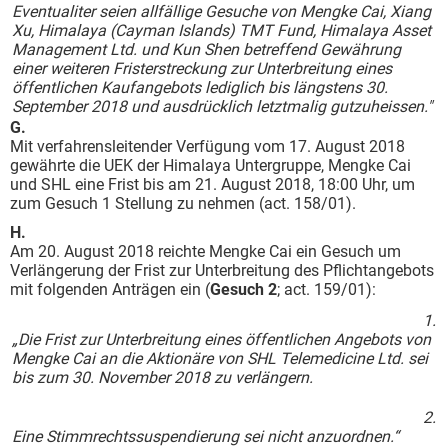
Eventualiter seien allfällige Gesuche von Mengke Cai, Xiang
Xu, Himalaya (Cayman Islands) TMT Fund, Himalaya Asset
Management Ltd. und Kun Shen betreffend Gewährung
einer weiteren Fristerstreckung zur Unterbreitung eines
öffentlichen Kaufangebots lediglich bis längstens 30.
September 2018 und ausdrücklich letztmalig gutzuheissen."
G.
Mit verfahrensleitender Verfügung vom 17. August 2018
gewährte die UEK der Himalaya Untergruppe, Mengke Cai
und SHL eine Frist bis am 21. August 2018, 18:00 Uhr, um
zum Gesuch 1 Stellung zu nehmen (act. 158/01).
H.
Am 20. August 2018 reichte Mengke Cai ein Gesuch um
Verlängerung der Frist zur Unterbreitung des Pflichtangebots
mit folgenden Anträgen ein (
Gesuch 2
; act. 159/01):
1.
„Die Frist zur Unterbreitung eines öffentlichen Angebots von
Mengke Cai an die Aktionäre von SHL Telemedicine Ltd. sei
bis zum 30. November 2018 zu verlängern.
2.
Eine Stimmrechtssuspendierung sei nicht anzuordnen.“