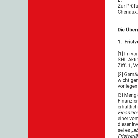
L.
Zur Prüf
Chenaux,
Die Über
1. Fristv
[1] Im vo
SHL-Aktie
Ziff. 1, 
[2] Gemäs
wichtigen
vorliegen
[3] Mengk
Finanzie
erhältli
Finanzie
einer vom
dieser I
sei es
„ab
Fristverl