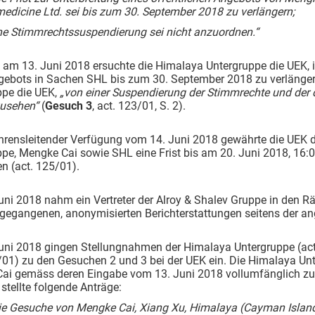
medicine Ltd. sei bis zum 30. September 2018 zu verlängern;
ine Stimmrechtssuspendierung sei nicht anzuordnen.“
 am 13. Juni 2018 ersuchte die Himalaya Untergruppe die UEK, ih
ngebots in Sachen SHL bis zum 30. September 2018 zu verlänge
ppe die UEK,
„von einer Suspendierung der Stimmrechte und d
usehen“
(
Gesuch 3
, act. 123/01, S. 2).
hrensleitender Verfügung vom 14. Juni 2018 gewährte die UEK d
pe, Mengke Cai sowie SHL eine Frist bis am 20. Juni 2018, 16:
n (act. 125/01).
ni 2018 nahm ein Vertreter der Alroy & Shalev Gruppe in den Räu
gegangenen, anonymisierten Berichterstattungen seitens der an
uni 2018 gingen Stellungnahmen der Himalaya Untergruppe (act
8/01) zu den Gesuchen 2 und 3 bei der UEK ein. Die Himalaya U
ai gemäss deren Eingabe vom 13. Juni 2018 vollumfänglich zu (
s stellte folgende Anträge:
 Die Gesuche von Mengke Cai, Xiang Xu, Himalaya (Cayman Isl