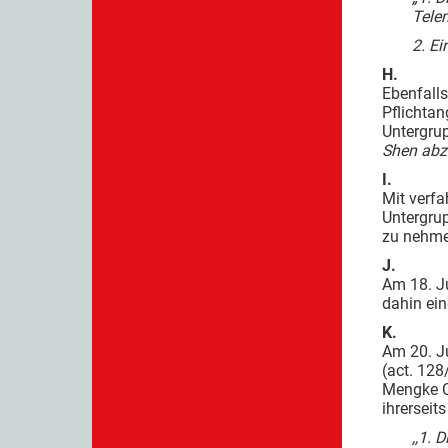
Tele
2. E
H.
Ebenfalls
Pflichta
Untergru
Shen abz
I.
Mit verfa
Untergrup
zu nehme
J.
Am 18. Ju
dahin ein
K.
Am 20. J
(act. 12
Mengke C
ihrerseit
,,1.