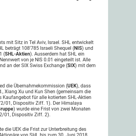
ts mit Sitz in Tel Aviv, Israel. SHL entwickelt
 beträgt 108'785 Israeli Shequel (
NIS
) und
1 (
SHL-Aktien
). Ausserdem hat SHL ein
nnwert von je NIS 0.01 eingeteilt ist. Alle
ind an der SIX Swiss Exchange (
SIX
) mit dem
ied die Übernahmekommission (
UEK
), dass
., Xiang Xu und Kun Shen (gemeinsam die
es Kaufangebot für alle kotierten SHL-Aktien
/01, Dispositiv Ziff. 1). Der Himalaya
Gruppe
) wurde eine Frist von zwei Monaten
01, Dispositiv Ziff. 2).
te die UEK die Frist zur Unterbreitung des
 Aktionäre von SHL bis zum 30. Juni 2018