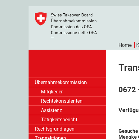
Home
K
Tran
Übernahmekommission
0672 
Mitglieder
Rechtskonsulenten
Verfügu
Assistenz
Tätigkeitsbericht
Rechtsgrundlagen
Gesuche 
Mengke C
Transaktionen