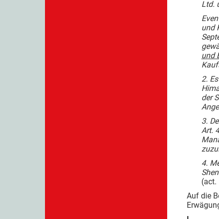
Ltd.
Even
und 
Sept
gewä
und 
Kauf
2. E
Hima
der 
Ange
3. D
Art.
Mana
zuzu
4. M
Shen
(act.
Auf die B
Erwägung