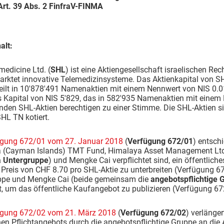
rt. 39 Abs. 2 FinfraV-FINMA
alt:
edicine Ltd. (
SHL
) ist eine Aktiengesellschaft israelischen Rech
rktet innovative Telemedizinsysteme. Das Aktienkapital von SHL
teilt in 10'878'491 Namenaktien mit einem Nennwert von NIS 0.0
 Kapital von NIS 5'829, das in 582'935 Namenaktien mit einem Ne
nden SHL-Aktien berechtigen zu einer Stimme. Die SHL-Aktien s
HL TN kotiert.
ügung 672/01 vom 27. Januar 2018
(
Verfügung 672/01
) entsch
 (Cayman Islands) TMT Fund, Himalaya Asset Management Ltd
 Untergruppe
) und Mengke Cai verpflichtet sind, ein öffentlich
Preis von CHF 8.70 pro SHL-Aktie zu unterbreiten (Verfügung 672
ppe und Mengke Cai (beide gemeinsam die
angebotspflichtige 
, um das öffentliche Kaufangebot zu publizieren (Verfügung 672/
ügung 672/02 vom 21. März 2018
(
Verfügung 672/02
) verlänger
hen Pflichtangebots durch die angebotspflichtige Gruppe an die