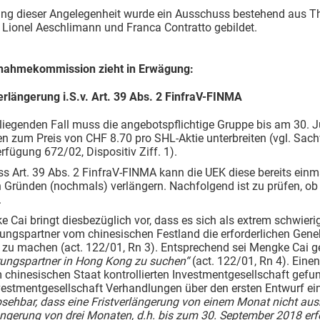
ung dieser Angelegenheit wurde ein Ausschuss bestehend aus Th
 Lionel Aeschlimann und Franca Contratto gebildet.
nahmekommission zieht in Erwägung:
erlängerung i.S.v. Art. 39 Abs. 2 FinfraV-FINMA
rliegenden Fall muss die angebotspflichtige Gruppe bis am 30. J
n zum Preis von CHF 8.70 pro SHL-Aktie unterbreiten (vgl. Sachv
Verfügung 672/02, Dispositiv Ziff. 1).
s Art. 39 Abs. 2 FinfraV-FINMA kann die UEK diese bereits einm
 Gründen (nochmals) verlängern. Nachfolgend ist zu prüfen, ob
.
e Cai bringt diesbezüglich vor, dass es sich als extrem schwierig
rungspartner vom chinesischen Festland die erforderlichen Ge
ch zu machen (act. 122/01, Rn 3). Entsprechend sei Mengke Ca
rungspartner in Hong Kong zu suchen“
(act. 122/01, Rn 4). Einen
 chinesischen Staat kontrollierten Investmentgesellschaft gefun
nvestmentgesellschaft Verhandlungen über den ersten Entwurf e
sehbar, dass eine Fristverlängerung von einem Monat nicht aus
ängerung von drei Monaten, d.h. bis zum 30. September 2018 erfo