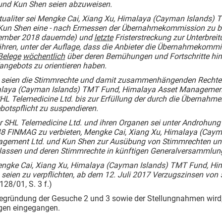
 und Kun Shen seien abzuweisen.
tualiter sei Mengke Cai, Xiang Xu, Himalaya (Cayman Islands)
Kun Shen eine - nach Ermessen der Übernahmekommission zu be
ember 2018 dauernde) und
letzte
Fristerstreckung zur Unterbrei
hren, unter der Auflage, dass die Anbieter die Übernahmekommi
Belege
wöchentlich
über deren Bemühungen und Fortschritte hins
angebots zu orientieren haben.
s seien die Stimmrechte und damit zusammenhängenden Rechte b
laya (Cayman Islands) TMT Fund, Himalaya Asset Management 
SHL Telemedicine Ltd. bis zur Erfüllung der durch die Übernahm
botspflicht zu suspendieren.
er SHL Telemedicine Ltd. und ihren Organen sei unter Androhu
 48 FINMAG zu verbieten, Mengke Cai, Xiang Xu, Himalaya (Cay
gement Ltd. und Kun Shen zur Ausübung von Stimmrechten 
lassen und deren Stimmrechte in künftigen Generalversammlung
engke Cai, Xiang Xu, Himalaya (Cayman Islands) TMT Fund, H
 seien zu verpflichten, ab dem 12. Juli 2017 Verzugszinsen von
 128/01, S. 3 f.)
egründung der Gesuche 2 und 3 sowie der Stellungnahmen wird, 
en eingegangen.