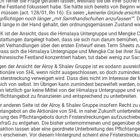
h ferner die Frage gefallen lassen, weshalb sie bei ihrer Suche 
he Festland fokussiert habe. Sie hätte sich bereits von Beginn
müssen (act. 128/01, Rn 16). Es seien
„keinerlei Gründe ersicht
pflichtigen noch länger „mit Samthandschuhen anzufassen““.
D
 lange in der Hand gehabt, den ordnungsgemässen Zustand wied
EK ist der Ansicht, dass die Himalaya Untergruppe und Mengke 
stattungen dargelegt haben, dass sie sich nun darum bemühen, 
eit Verhandlungen über den ersten Entwurf eines Term Sheets z
Dass sich die Himalaya Untergruppe und Mengke Cai bei ihrer S
hinesische Festland konzentriert haben, tut dabei wenig zur Sac
gen der Ansicht der Alroy & Shalev Gruppe ist es sodann ausreic
ktionäre von SHL wenn nicht ausgeschlossen, so doch zumindest
isterstreckung verweigert wird. Dass dies nicht im Interesse der
sich von selbst. Im Übrigen kann zumindest bezweifelt werden, o
n letztlich gar keine Mittel von der Himalaya Untergruppe und
lichtangebot zu finanzieren und entsprechend zu unterbreiten.
er anderen Seite ist der Alroy & Shalev Gruppe insofern Recht zu
htangebot an die Aktionäre von SHL in naher Zukunft unterbreite
tung des Pflichtangebots durch Fristerstreckungen aufzuschieb
infraG zu entgehen. Die bisher unternommenen und gegenüber de
aktion lassen aber eine geordnete Unterbreitung des Pflichtan
ch erscheinen. Vor diesem Hintergrund scheint eine Fristerstre