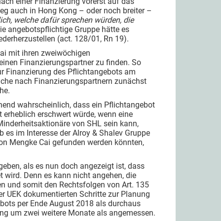
nach einer Finanzierung vorerst auf das
 weg auch in Hong Kong – oder noch breiter –
lich, welche dafür sprechen würden, die
ie angebotspflichtige Gruppe hätte es
erherzustellen (act. 128/01, Rn 19).
Cai mit ihren zweiwöchigen
einen Finanzierungspartner zu finden. So
ur Finanzierung des Pflichtangebots am
uche nach Finanzierungspartnern zunächst
he.
hend wahrscheinlich, dass ein Pflichtangebot
 erheblich erschwert würde, wenn eine
 Minderheitsaktionäre von SHL sein kann,
b es im Interesse der Alroy & Shalev Gruppe
 von Mengke Cai gefunden werden könnten,
 geben, als es nun doch angezeigt ist, dass
t wird. Denn es kann nicht angehen, die
en und somit den Rechtsfolgen von Art. 135
r UEK dokumentierten Schritte zur Planung
gebots per Ende August 2018 als durchaus
ckung um zwei weitere Monate als angemessen.