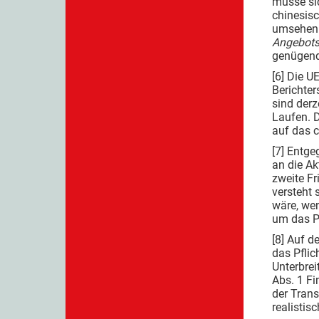
müsse sic
chinesisc
umsehen 
Angebots
genügend
[6] Die U
Berichter
sind derz
Laufen. 
auf das c
[7] Entge
an die A
zweite Fr
versteht 
wäre, wen
um das Pf
[8] Auf d
das Pflic
Unterbrei
Abs. 1 F
der Trans
realistis