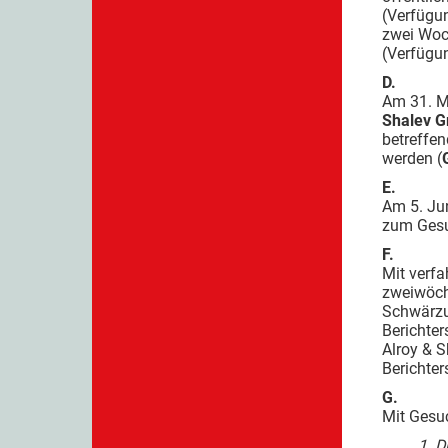
(Verfügun
zwei Woch
(Verfügun
D.
Am 31. M
Shalev G
betreffen
werden (
E.
Am 5. Ju
zum Gesu
F.
Mit verfa
zweiwöch
Schwärzu
Berichter
Alroy & S
Berichter
G.
Mit Gesu
„1. D