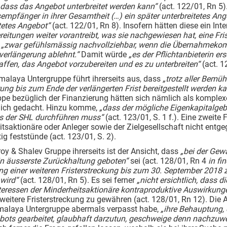
, dass das Angebot unterbreitet werden kann“
(act. 122/01, Rn 5
mpfänger in ihrer Gesamtheit (…) ein später unterbreitetes Ang
tetes Angebot“
(act. 122/01, Rn 8). Insofern hätten diese ein Int
reitungen weiter vorantreibt, was sie nachgewiesen hat, eine Fri
i
„zwar gefühlsmässig nachvollziehbar, wenn die Übernahmekom
tverlängerung ablehnt.“
Damit würde
„es der Pflichtanbieterin e
ffen, das Angebot vorzubereiten und es zu unterbreiten“
(act. 1
imalaya Untergruppe führt ihrerseits aus, dass
„trotz aller Bemü
ung bis zum Ende der verlängerten Frist bereitgestellt werden ka
pe bezüglich der Finanzierung hätten sich nämlich als komplexe
lich gedacht. Hinzu komme,
„dass der mögliche Eigenkapitalgebe
s der SHL durchführen muss“
(act. 123/01, S. 1 f.). Eine zweite
tsaktionäre oder Anleger sowie der Zielgesellschaft nicht entge
tig feststünde (act. 123/01, S. 2).
lroy & Shalev Gruppe ihrerseits ist der Ansicht, dass
„bei der Gew
in äusserste Zurückhaltung geboten“
sei (act. 128/01, Rn 4
in fin
g einer weiteren Fristerstreckung bis zum 30. September 2018 
wird“
(act. 128/01, Rn 5). Es sei ferner
„nicht ersichtlich, dass
nteressen der Minderheitsaktionäre kontraproduktive Auswirkun
 weitere Fristerstreckung zu gewähren (act. 128/01, Rn 12). Die
imalaya Untergruppe abermals verpasst habe,
„ihre Behauptung,
bots gearbeitet, glaubhaft darzutun, geschweige denn nachzuw