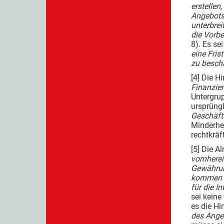
erstellen
Angebotse
unterbrei
die Vorbe
8). Es se
eine Fris
zu bescha
[4] Die H
Finanzier
Untergrup
ursprüng
Geschäft
Minderhei
rechtkräf
[5] Die A
vornhere
Gewährun
kommen 
für die I
sei keine
es die H
des Ange