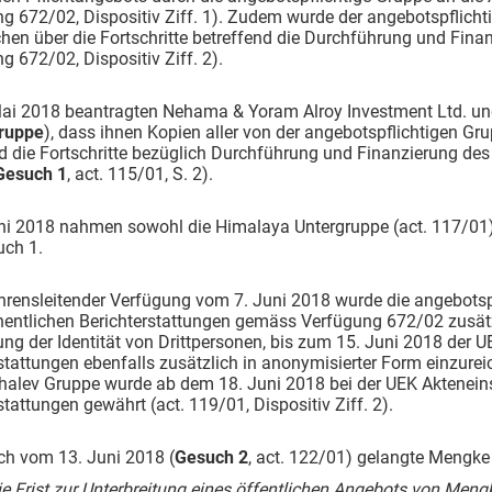
g 672/02, Dispositiv Ziff. 1). Zudem wurde der angebotspflichtig
en über die Fortschritte betreffend die Durchführung und Finan
g 672/02, Dispositiv Ziff. 2).
ai 2018 beantragten Nehama & Yoram Alroy Investment Ltd. u
ruppe
), dass ihnen Kopien aller von der angebotspflichtigen Gr
d die Fortschritte bezüglich Durchführung und Finanzierung des
Gesuch 1
, act. 115/01, S. 2).
ni 2018 nahmen sowohl die Himalaya Untergruppe (act. 117/01)
ch 1.
hrensleitender Verfügung vom 7. Juni 2018 wurde die angebotspfl
entlichen Berichterstattungen gemäss Verfügung 672/02 zusätzl
ng der Identität von Drittpersonen, bis zum 15. Juni 2018 der
stattungen ebenfalls zusätzlich in anonymisierter Form einzureich
halev Gruppe wurde ab dem 18. Juni 2018 bei der UEK Akteneins
stattungen gewährt (act. 119/01, Dispositiv Ziff. 2).
ch vom 13. Juni 2018 (
Gesuch 2
, act. 122/01) gelangte Mengke
ie Frist zur Unterbreitung eines öffentlichen Angebots von Meng