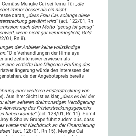
). Gemäss Mengke Cai sei ferner für
„die
ebot immer besser als ein nicht
eresse daran,
„dass Frau Cai, solange diese
sterstreckung gewährt wird“
(act. 122/01, Rn
mission nach dem Motto "genug ist genug"
rschwert, wenn nicht gar verunmöglicht, Geld
22/01, Rn 8).
hungen der Anbieter keine vollständige
nn.“
Die Verhandlungen der Himalaya
r und zeitintensiver erwiesen als
r eine vertiefte Due Diligence Prüfung des
 Fristverlängerung würde den Interessen der
genstehen, da der Angebotspreis bereits
ährung einer weiteren Fristerstreckung von
e
). Aus ihrer Sicht ist es klar,
„dass es bei der
zu einer weiteren dreimonatigen Verzögerung
 die Abweisung des Fristerstreckungsgesuchs
gen haben könnte“
(act. 128/01, Rn 11). Somit
 Alroy & Shalev Gruppe führt zudem aus, dass
 es werde mit Nachdruck an der Finanzierung
eisen“
(act. 128/01, Rn 15). Mengke Cai