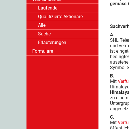
gemäss A
Laufende
Qualifizierte Aktionäre
Alle
Sachverh
Suche
A.
SHL Telem
Erläuterungen
und verma
Formulare
ist einge
bedingtes
ausstehe
Symbol S
B.
Mit
Verf
Himalaya
Himalaya
zu einem 
Untergru
angesetzt
C.
Mit
Verf
öffentlic