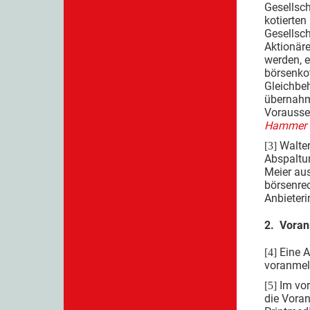
Gesellsch
kotierten
Gesellsch
Aktionäre
werden, e
börsenkot
Gleichbeh
übernahm
Vorausset
Hammer R
Walter
[3]
Abspaltun
Meier aus
börsenre
Anbieter
2. Vora
Eine A
[4]
voranmel
Im vor
[5]
die Vora