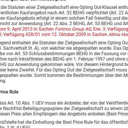
 die Statuten einer Zielgesellschaft eine Opting Out-Klausel entha
entlichen Kaufangebot nach Art. 32 BEHG verpflichtet (Art. 22 
hen Kaufangebots erfolgt in einem solchen Fall freiwillig und 
cht zur Anwendung (Art. 22 Abs. 2 BEHG, Art. 53 BEHG und Art. 
om 9. April 2013 in Sachen
Fortimo Group AG
, Erw. 3
;
Verfügung
3
;
Verfügung 428/01 vom 12. Oktober 2009 in Sachen
Athris Ho
egend enthalten die Statuten der Zielgesellschaft eine Opting Ou
l. Sachverhalt lit. A), von welcher sie abgespalten wurde. Das 
e von Art. 53 Schlussbestimmungen BEHG in der Fassung vor de
ahre nach Inkrafttreten des BEHG am 1. Februar 1997 und ohne
EHG zur Anwendung gekommen wäre. Vor diesem Hintergrund best
ier keine Zweifel. Für das Opting Out der Zielgesellschaft muss 
gespalten wurde. Somit kommen die Bestimmungen über den Mind
ng.
rice Rule
ss Art. 10 Abs. 1 UEV muss ein Anbieter, der von der Veröffent
r Nachfrist Beteiligungspapiere der Zielgesellschaft zu einem 
diesen Preis allen Empfängern des Angebots anbieten (Best Price
rüfstelle hat die Einhaltung der Best Price Rule für das öffent
bs. 1 lit. d UEV).