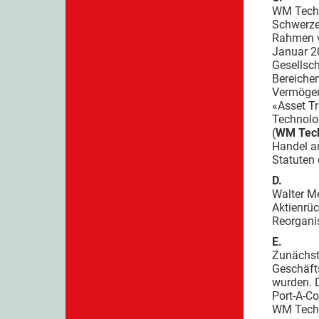
WM Techn
Schwerze
Rahmen vo
Januar 2
Gesellsc
Bereiche
Vermögen
«Asset Tr
Technolo
(
WM Tech
Handel a
Statuten 
D.
Walter Me
Aktienrü
Reorganis
E.
Zunächst 
Geschäfts
wurden. 
Port-A-Co
WM Techno