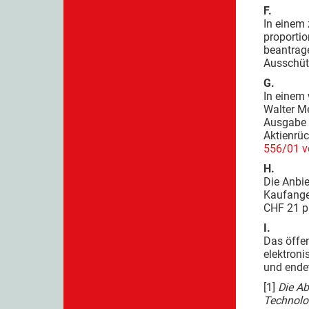
F.
In einem
proporti
beantrage
Ausschütt
G.
In einem 
Walter Me
Ausgabe v
Aktienrü
556/01 v
H.
Die Anbie
Kaufange
CHF 21 p
I.
Das öffe
elektroni
und endet
[1]
Die A
Technolog