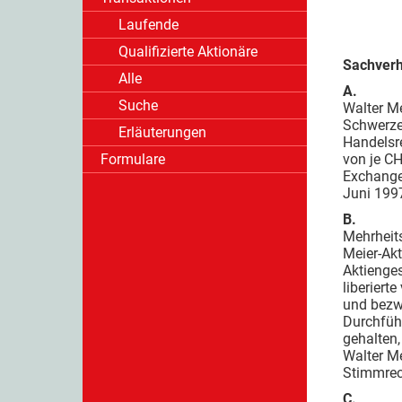
Laufende
Qualifizierte Aktionäre
Sachverh
Alle
A.
Suche
Walter Me
Schwerzen
Erläuterungen
Handelsre
Formulare
von je CH
Exchange
Juni 1997
B.
Mehrheits
Meier-Akt
Aktienges
liberiert
und bezw
Durchfüh
gehalten,
Walter Me
Stimmrec
C.