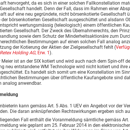
aft hervorgeht, da es sich in einer solchen Fallkonstellation mat
 Gesellschaft handelt. Denn der Fall, dass im Rahmen einer Abspa
aft auf eine neu gegründete, nicht börsenkotierte Gesellschaft 
 der börsenkotierten Gesellschaft ausgeschüttet und alsdann O
ntspricht wertungsmässig (teleologisch) einem öffentlichen Kau
ierten Gesellschaft. Der Zweck des Übernahmerechts, den Prinzi
andlung sowie dem Schutz der Minderheitsaktionäre zum Durchbr
erechtlichen Bestimmungen auf einen solchen Fall analog anzu
zung der Kotierung der Aktien der Zielgesellschaft fehlt (
Verfüg
etex Holding AG
, Erw. 1
).
 Meier ist an der SIX kotiert und wird auch nach dem Spin-off d
g neu entstandene WM Technologie wird nicht kotiert und ihre 
geschüttet. Es handelt sich somit um eine Konstellation im Sinn
chtlichen Bestimmungen über öffentliche Kaufangebote sind dah
in analog anwendbar.
nmeldung
nbieterin kann gemäss Art. 5 Abs. 1 UEV ein Angebot vor der V
den. Die daran anknüpfenden Rechtswirkungen ergeben sich aus
liegenden Fall enthält die Voranmeldung sämtliche gemäss Art.
nmeldung wie geplant am 25. Februar 2014 in den elektronische