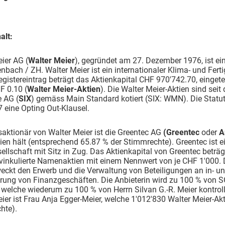
alt:
ier AG (
Walter Meier
), gegründet am 27. Dezember 1976, ist ein
bach / ZH. Walter Meier ist ein internationaler Klima- und Fe
gistereintrag beträgt das Aktienkapital CHF 970'742.70, einge
F 0.10 (
Walter Meier-Aktien
). Die Walter Meier-Aktien sind sei
 AG (
SIX
) gemäss Main Standard kotiert (SIX: WMN). Die Statut
 eine Opting Out-Klausel.
aktionär von Walter Meier ist die Greentec AG
(Greentec
oder
A
ien hält (entsprechend 65.87 % der Stimmrechte). Greentec ist
ellschaft mit Sitz in Zug. Das Aktienkapital von Greentec beträgt
e vinkulierte Namenaktien mit einem Nennwert von je CHF 1'000. D
eckt den Erwerb und die Verwaltung von Beteiligungen an in- 
rung von Finanzgeschäften. Die Anbieterin wird zu 100 % von 
 welche wiederum zu 100 % von Herrn Silvan G.-R. Meier kontrolli
ier ist Frau Anja Egger-Meier, welche 1'012'830 Walter Meier-Ak
hte).