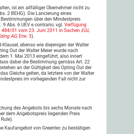
lten, ist ein allfälliger Übernehmer nicht zu
Abs. 2 BEHG). Die Lancierung eines
die Bestimmungen über den Mindestpreis
9 Abs. 6 UEV e contrario; vgl.
Verfügung
 484/01 vom 23. Juni 2011 in Sachen
EGL
lding AG
, Erw. 3
).
t-Klausel, ebenso wie diejenigen der Walter
Opting Out der Walter Meier wurde nach
m 1. Mai 2013 eingeführt, also innert
 dass dabei die Bestimmung gemäss Art. 22
ehen an der Gültigkeit des Opting Out der
das Gleiche gelten, da letztere von der Walter
estpreis im vorliegenden Fall nicht zur
lichung des Angebots bis sechs Monate nach
über dem Angebotspreis liegenden Preis
 Rule).
liche Kaufangebot von Greentec zu bestätigen