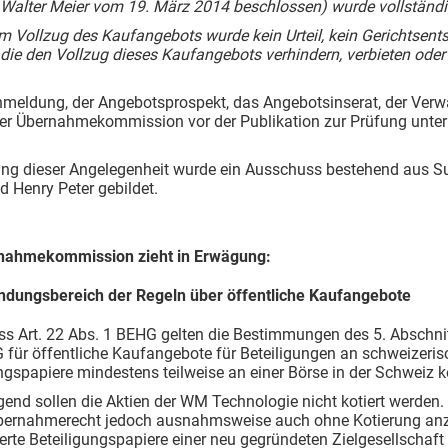
 Walter Meier vom 19. März 2014 beschlossen) wurde vollständi
m Vollzug des Kaufangebots wurde kein Urteil, kein Gerichtsent
 die den Vollzug dieses Kaufangebots verhindern, verbieten oder
meldung, der Angebotsprospekt, das Angebotsinserat, der Verwa
er Übernahmekommission vor der Publikation zur Prüfung unterb
ung dieser Angelegenheit wurde ein Ausschuss bestehend aus 
d Henry Peter gebildet.
nahmekommission zieht in Erwägung:
dungsbereich der Regeln über öffentliche Kaufangebote
 Art. 22 Abs. 1 BEHG gelten die Bestimmungen des 5. Abschnitts
für öffentliche Kaufangebote für Beteiligungen an schweizeris
ngspapiere mindestens teilweise an einer Börse in der Schweiz ko
egend sollen die Aktien der WM Technologie nicht kotiert werd
Übernahmerecht jedoch ausnahmsweise auch ohne Kotierung an
ierte Beteiligungspapiere einer neu gegründeten Zielgesellschaft 