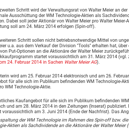
 zweiten Schritt wird der Verwaltungsrat von Walter Meier an 
onale Ausschüttung der WM Technologie-Aktien als Sachdividend
n. Dabei soll jeder Aktionär von Walter Meier pro Walter Meier-
ung soll am 24. März 2014 erfolgen (Spin-off).
weiteren Schritt sollen nicht betriebsnotwendige Mittel von ung
ier u.a. aus dem Verkauf der Division "Tools" erhalten hat, übe
on Put-Optionen an die Aktionäre der Walter Meier zurückgefüh
ckkaufprogramm startet voraussichtlich am 31. März 2014 (vg
om 24. Februar 2014 in Sachen
Walter Meier AG
).
terin wird am 25. Februar 2014 elektronisch und am 26. Februar
bot für alle sich im Publikum befindenden WM Technologie-Akti
ro WM Technologie-Aktie.
ntliches Kaufangebot für alle sich im Publikum befindenden WM
sch und am 28. März 2014 in den Zeitungen (Inserat) publiziert.
 voraussichtlich am 3. Juni 2014 (Ende der Nachfrist). Das An
bspaltung der WM Technologie im Rahmen des Spin-off bzw. di
ie-Aktien als Sachdividende an die Aktionäre der Walter Meier