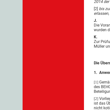
2014 der
[2]
bis zu
erlassen,
J.
Die Voran
wurden d
K.
Zur Prüf
Müller un
Die Über
1. Anwen
Gemäss
[1]
des BEHG 
Beteiligu
Vorli
[2]
ist das 
nicht kot