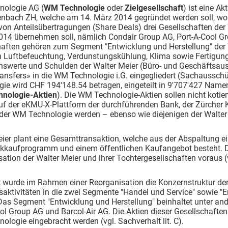
ologie AG (
WM Technologie
oder
Zielgesellschaft
) ist eine A
nbach ZH, welche am 14. März 2014 gegründet werden soll, wo
n Anteilsübertragungen (Share Deals) drei Gesellschaften der 
014 übernehmen soll, nämlich Condair Group AG, Port-A-Cool Gr
haften gehören zum Segment "Entwicklung und Herstellung" der 
n Luftbefeuchtung, Verdunstungskühlung, Klima sowie Fertigung
swerte und Schulden der Walter Meier (Büro- und Geschäftsaus
ansfers» in die WM Technologie i.G. eingegliedert (Sachaussch
gie wird CHF 194'148.54 betragen, eingeteilt in 9'707'427 Name
nologie-Aktien
). Die WM Technologie-Aktien sollen nicht kotie
uf der eKMU-X-Plattform der durchführenden Bank, der Zürcher 
der WM Technologie werden – ebenso wie diejenigen der Walter 
ier plant eine Gesamttransaktion, welche aus der Abspaltung ei
ckkaufprogramm und einem öffentlichen Kaufangebot besteht. D
ation der Walter Meier und ihrer Tochtergesellschaften voraus 
wurde im Rahmen einer Reorganisation die Konzernstruktur der 
aktivitäten in die zwei Segmente "Handel und Service" sowie "E
Das Segment "Entwicklung und Herstellung" beinhaltet unter an
ol Group AG und Barcol-Air AG. Die Aktien dieser Gesellschafte
logie eingebracht werden (vgl. Sachverhalt lit. C).