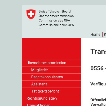
Home
K
Tran
Übernahmekommission
0556 
Mitglieder
Rechtskonsulenten
Verfügu
Assistenz
Tätigkeitsbericht
Rechtsgrundlagen
Öffentli
Verwaltu
Transaktionen