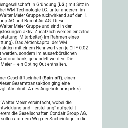
ktiengesellschaft in Gründung (
i.G
.) mit Sitz in
bei WM Technologie i.G. unter anderem im
Walter Meier Gruppe rückwirkend auf den 1.
oup AG und Barcol-Air AG. Diese
Walter Meier Gruppe und sind in den
slösungen aktiv. Zusätzlich werden einzelne
stattung, Mitarbeiter) im Rahmen eines
üttung). Das Aktienkapital der WM
naktien mit einem Nennwert von je CHF 0.02
rt werden, sondern im ausserbörslichen
Kantonalbank, gehandelt werden. Die
Meier – ein Opting Out enthalten.
ner Geschäftseinheit (
Spin-off
), einem
ieser Gesamttransaktion ging eine
(vgl. Abschnitt A des Angebotsprospekts).
Walter Meier vereinfacht, wobei die
ntwicklung und Herstellung" aufgeteilt
derem die Gesellschaften Condair Group AG,
n sollen auf dem Weg der Sacheinlage in die