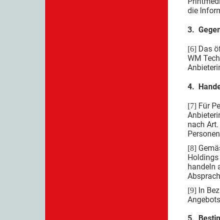
Printmedi
die Infor
3. Gegen
Das öf
[6]
WM Techn
Anbieteri
4. Hande
Für Pe
[7]
Anbieteri
nach Art.
Personen 
Gemäs
[8]
Holdings 
handeln 
Absprache
In Bez
[9]
Angebots
5. Besti