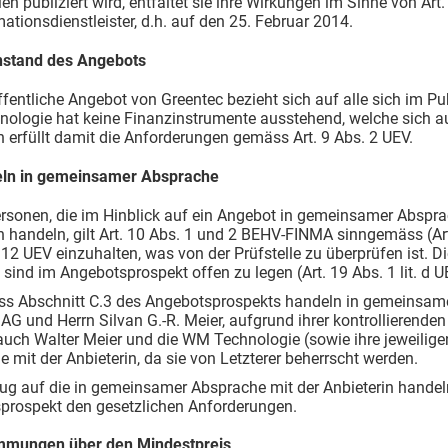
en publiziert wird, entfaltet sie ihre Wirkungen im Sinne von Art
mationsdienstleister, d.h. auf den 25. Februar 2014.
stand des Angebots
fentliche Angebot von Greentec bezieht sich auf alle sich im 
ologie hat keine Finanzinstrumente ausstehend, welche sich a
n erfüllt damit die Anforderungen gemäss Art. 9 Abs. 2 UEV.
ln in gemeinsamer Absprache
rsonen, die im Hinblick auf ein Angebot in gemeinsamer Absprac
n handeln, gilt Art. 10 Abs. 1 und 2 BEHV-FINMA sinngemäss (Art
 12 UEV einzuhalten, was von der Prüfstelle zu überprüfen ist
sind im Angebotsprospekt offen zu legen (Art. 19 Abs. 1 lit. d U
s Abschnitt C.3 des Angebotsprospekts handeln in gemeinsame
AG und Herrn Silvan G.-R. Meier, aufgrund ihrer kontrollierenden 
auch Walter Meier und die WM Technologie (sowie ihre jeweilig
 mit der Anbieterin, da sie von Letzterer beherrscht werden.
ug auf die in gemeinsamer Absprache mit der Anbieterin handel
prospekt den gesetzlichen Anforderungen.
mmungen über den Mindestpreis