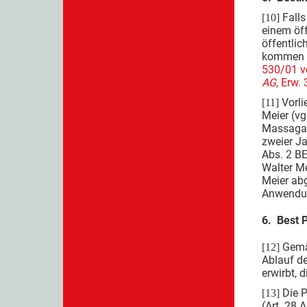
Falls
[10]
einem öff
öffentlic
kommen ni
530/01 v
AG
, Erw. 
Vorli
[11]
Meier (vg
Massagab
zweier J
Abs. 2 B
Walter Me
Meier ab
Anwendu
6. Best P
Gemä
[12]
Ablauf de
erwirbt, 
Die P
[13]
(Art. 28 A