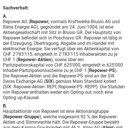
Sachverhalt:
A.
Repower AG (
Repower;
vormals Kraftwerke Brusio AG und
Rätia Energie AG), gegründet am 24. Juni 1904, ist eine
Aktiengesellschaft mit Sitz in Brusio GR. Der Hauptsitz von
Repower befindet sich in Poschiavo GR. Repower ist tätig in
der Erzeugung, Übertragung, Abgabe und im Handel mit
elektrischer Energie. Sie verfügt über ein Aktienkapital von
CHF 2'783'115, eingeteilt in 2'783'115 Inhaberaktien zu je
CHF 1 (
Repower-Aktien
), sowie über ein
Partizipationskapital von CHF 625'000, eingeteilt in 625'000
Inhaber-Partizipationsscheine zu je CHF 1 (
Repower-PS
).
Die Repower-Aktien und die Repower-PS sind an der SIX
Swiss Exchange AG (
SIX
) gemäss Main Standard kotiert
(SIX: Repower-Aktien: REPI; Repower-PS: REPP). Die Statuten
von Repower enthalten weder ein Opting out, noch eine
Opting up-Klausel.
B.
Hauptaktionär von Repower ist eine Aktionärsgruppe
(
Repower-Gruppe
), welche insgesamt 92 % der Repower-
Aktien und Stimmrechte hält. Die Repower-Gruppe besteht
aus dem Kanton Graubünden mit 46 %, Alpiq AG (
Alpiq
) mit