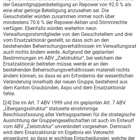
der Gesamtgruppenbeteiligung an Repower von 92.0 % als
eine eher geringe Beteiligung anzusehen sei. Die
Gesuchsteller würden zusammen immer noch über
mindestens 70.6 % der Repower-Aktien und Stimmrechte
verfügen. Ebenfalls würden weiterhin neun
Verwaltungsratsmitglieder von den Gesuchstellern und drei
vom Ersatzaktionär gestellt, so dass sich an den
bestehenden Beherrschungsverhältnissen im Verwaltungsrat
auch nichts ändern werde. Aufgrund der geplanten
Bestimmungen im ABV „Zielstruktur“, bei welchem der
Ersatzaktionär beitreten müsse, werde er an den
bestehenden Beherrschungsverhältnissen materiell nichts
ändern können, so dass es am Erfordernis der wesentlichen
Veränderung innerhalb der neuen Gruppe, bestehend aus
dem Kanton Graubünden, Axpo und dem Ersatzaktionär
fehle.
[24] Die im Art. 7 ABV 1999 und im geplanten Art. 7 ABV
„Übergangsstruktur“ statuierte einstimmige
Beschlussfassung aller Vertragsparteien für die strategische
Ausrichtung der Gruppengesellschaften ist auch im Entwurf
vom ABV „Zielstruktur“ unverändert vorgesehen. Demnach
wird dem Ersatzaktionär im Ergebnis ein Vetorecht
eingeräumt, so dass er wichtige Entscheidungen, welche der