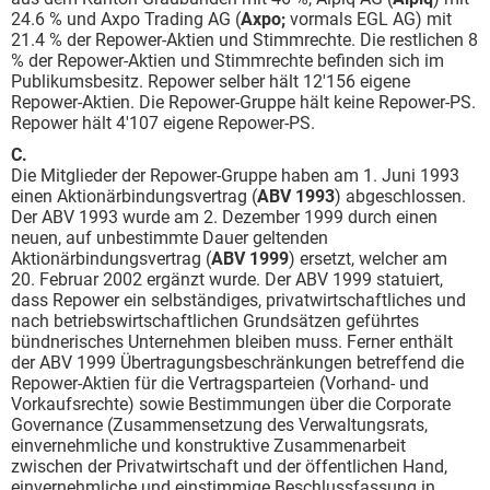
24.6 % und Axpo Trading AG (
Axpo;
vormals EGL AG) mit
21.4 % der Repower-Aktien und Stimmrechte. Die restlichen 8
% der Repower-Aktien und Stimmrechte befinden sich im
Publikumsbesitz. Repower selber hält 12'156 eigene
Repower-Aktien. Die Repower-Gruppe hält keine Repower-PS.
Repower hält 4'107 eigene Repower-PS.
C.
Die Mitglieder der Repower-Gruppe haben am 1. Juni 1993
einen Aktionärbindungsvertrag (
ABV 1993
) abgeschlossen.
Der ABV 1993 wurde am 2. Dezember 1999 durch einen
neuen, auf unbestimmte Dauer geltenden
Aktionärbindungsvertrag (
ABV 1999
) ersetzt, welcher am
20. Februar 2002 ergänzt wurde. Der ABV 1999 statuiert,
dass Repower ein selbständiges, privatwirtschaftliches und
nach betriebswirtschaftlichen Grundsätzen geführtes
bündnerisches Unternehmen bleiben muss. Ferner enthält
der ABV 1999 Übertragungsbeschränkungen betreffend die
Repower-Aktien für die Vertragsparteien (Vorhand- und
Vorkaufsrechte) sowie Bestimmungen über die Corporate
Governance (Zusammensetzung des Verwaltungsrats,
einvernehmliche und konstruktive Zusammenarbeit
zwischen der Privatwirtschaft und der öffentlichen Hand,
einvernehmliche und einstimmige Beschlussfassung in