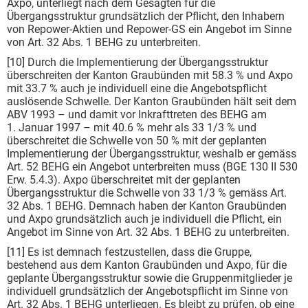
Axpo, unterliegt nach dem Gesagten für die
Übergangsstruktur grundsätzlich der Pflicht, den Inhabern
von Repower-Aktien und Repower-GS ein Angebot im Sinne
von Art. 32 Abs. 1 BEHG zu unterbreiten.
[10] Durch die Implementierung der Übergangsstruktur
überschreiten der Kanton Graubünden mit 58.3 % und Axpo
mit 33.7 % auch je individuell eine die Angebotspflicht
auslösende Schwelle. Der Kanton Graubünden hält seit dem
ABV 1993 – und damit vor Inkrafttreten des BEHG am
1. Januar 1997 – mit 40.6 % mehr als 33 1/3 % und
überschreitet die Schwelle von 50 % mit der geplanten
Implementierung der Übergangsstruktur, weshalb er gemäss
Art. 52 BEHG ein Angebot unterbreiten muss (BGE 130 II 530
Erw. 5.4.3). Axpo überschreitet mit der geplanten
Übergangsstruktur die Schwelle von 33 1/3 % gemäss Art.
32 Abs. 1 BEHG. Demnach haben der Kanton Graubünden
und Axpo grundsätzlich auch je individuell die Pflicht, ein
Angebot im Sinne von Art. 32 Abs. 1 BEHG zu unterbreiten.
[11] Es ist demnach festzustellen, dass die Gruppe,
bestehend aus dem Kanton Graubünden und Axpo, für die
geplante Übergangsstruktur sowie die Gruppenmitglieder je
individuell grundsätzlich der Angebotspflicht im Sinne von
Art. 32 Abs. 1 BEHG unterliegen. Es bleibt zu prüfen, ob eine