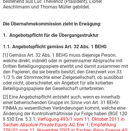
bestehend aus Luc Thévenoz (Präsident), Lionel
Aeschlimann und Thomas Müller gebildet.
Die Übernahmekommission zieht in Erwägung:
1. Angebotspflicht für die Übergangsstruktur
1.1.
Angebotspflicht gemäss Art. 32 Abs. 1 BEHG
[1] Gemäss Art. 32 Abs. 1 BEHG muss diejenige Person,
welche direkt, indirekt oder in gemeinsamer Absprache mit
Dritten Beteiligungspapiere erwirbt und damit zusammen mit
den Papieren, die sie bereits besitzt, den Grenzwert von 33
1/3 % der Stimmrechte einer Zielgesellschaft, ob ausübbar
oder nicht, überschreitet, ein Angebot für alle kotierten
Beteiligungspapiere der Gesellschaft unterbreiten.
[2] Eine Angebotspflicht entsteht auch, wenn es innerhalb
einer beherrschenden Gruppe im Sinne von Art. 31 BEHV-
FINMA zu wesentlichen Veränderungen kommt, welche eine
Änderung der Kontrollverhältnisse zur Folge haben (BGE 130
II 530 Erw. 5.3.1;
Verfügung 493/1 vom 11. Oktober 2011 in
Sachen
Absolute Private Equity AG
, Erw. 1
;
Empfehlung
256/01 vom 11. November 2005 in Sachen
Rätia Energie AG
,