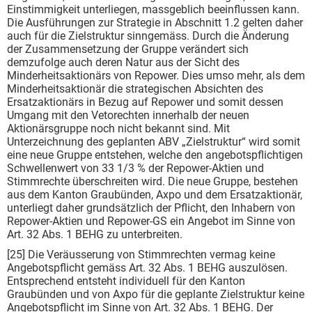
Einstimmigkeit unterliegen, massgeblich beeinflussen kann.
Die Ausführungen zur Strategie in Abschnitt 1.2 gelten daher
auch für die Zielstruktur sinngemäss. Durch die Änderung
der Zusammensetzung der Gruppe verändert sich
demzufolge auch deren Natur aus der Sicht des
Minderheitsaktionärs von Repower. Dies umso mehr, als dem
Minderheitsaktionär die strategischen Absichten des
Ersatzaktionärs in Bezug auf Repower und somit dessen
Umgang mit den Vetorechten innerhalb der neuen
Aktionärsgruppe noch nicht bekannt sind. Mit
Unterzeichnung des geplanten ABV „Zielstruktur“ wird somit
eine neue Gruppe entstehen, welche den angebotspflichtigen
Schwellenwert von 33 1/3 % der Repower-Aktien und
Stimmrechte überschreiten wird. Die neue Gruppe, bestehen
aus dem Kanton Graubünden, Axpo und dem Ersatzaktionär,
unterliegt daher grundsätzlich der Pflicht, den Inhabern von
Repower-Aktien und Repower-GS ein Angebot im Sinne von
Art. 32 Abs. 1 BEHG zu unterbreiten.
[25] Die Veräusserung von Stimmrechten vermag keine
Angebotspflicht gemäss Art. 32 Abs. 1 BEHG auszulösen.
Entsprechend entsteht individuell für den Kanton
Graubünden und von Axpo für die geplante Zielstruktur keine
Angebotspflicht im Sinne von Art. 32 Abs. 1 BEHG. Der