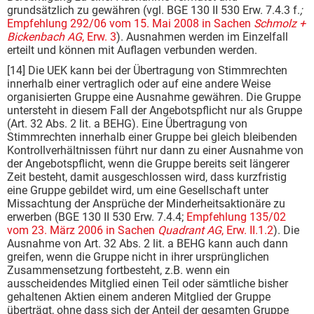
grundsätzlich zu gewähren (vgl. BGE 130 II 530 Erw. 7.4.3 f.
;
Empfehlung 292/06 vom 15. Mai 2008 in Sachen
Schmolz +
Bickenbach AG
, Erw. 3
). Ausnahmen werden im Einzelfall
erteilt und können mit Auflagen verbunden werden.
[14] Die UEK kann bei der Übertragung von Stimmrechten
innerhalb einer vertraglich oder auf eine andere Weise
organisierten Gruppe eine Ausnahme gewähren. Die Gruppe
untersteht in diesem Fall der Angebotspflicht nur als Gruppe
(Art. 32 Abs. 2 lit. a BEHG). Eine Übertragung von
Stimmrechten innerhalb einer Gruppe bei gleich bleibenden
Kontrollverhältnissen führt nur dann zu einer Ausnahme von
der Angebotspflicht, wenn die Gruppe bereits seit längerer
Zeit besteht, damit ausgeschlossen wird, dass kurzfristig
eine Gruppe gebildet wird, um eine Gesellschaft unter
Missachtung der Ansprüche der Minderheitsaktionäre zu
erwerben (BGE 130 II 530 Erw. 7.4.4;
Empfehlung 135/02
vom 23. März 2006 in Sachen
Quadrant AG
, Erw. II.1.2
). Die
Ausnahme von Art. 32 Abs. 2 lit. a BEHG kann auch dann
greifen, wenn die Gruppe nicht in ihrer ursprünglichen
Zusammensetzung fortbesteht, z.B. wenn ein
ausscheidendes Mitglied einen Teil oder sämtliche bisher
gehaltenen Aktien einem anderen Mitglied der Gruppe
überträgt, ohne dass sich der Anteil der gesamten Gruppe