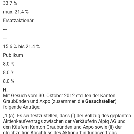
33.7 %
max. 21.4 %
Ersatzaktionär
---
---
15.6 % bis 21.4 %
Publikum
8.0 %
8.0 %
8.0 %
H.
Mit Gesuch vom 30. Oktober 2012 stellten der Kanton
Graubünden und Axpo (zusammen die
Gesuchsteller
)
folgende Anträge:
„1.(a) Es sei festzustellen, dass
(i)
der Vollzug des geplanten
Aktienkaufvertrags zwischen der Verkäuferin Alpiq AG und
den Käufern Kanton Graubünden und Axpo
sowie
(ii)
der
gleichzeitige Abschluss des Aktionärbindungsvertrags