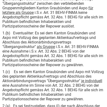
"Übergangsstruktur" zwischen den verbleibenden
Gruppenmitgliedern Kanton Graubünden und Axpo
für
letztere als Gruppe
i.S.v. Art. 31 BEHV-FINMA keine
Angebotspflicht gemäss Art. 32 Abs. 1 BEHG für alle sich im
Publikum befindlichen Inhaberaktien und
Partizipationsscheine der Repower auslöst.
1.(b) Eventualiter: Es sei dem Kanton Graubünden und
Axpo mit Vollzug des geplanten Aktienkaufvertrags und
Abschluss des Aktionärbindungsvertrags
"Übergangsstruktur"
als Gruppe
i.S.v. Art. 31 BEHV-FINMA
eine Ausnahme i.S.v. Art. 32 Abs. 2 BEHG von der
Angebotspflicht gemäss Art. 32 Abs. 1 BEHG für alle sich im
Publikum befindlichen Inhaberaktien und
Partizipationsscheine der Repower zu gewähren.
1.(c) Es sei dem Kanton Graubünden und Axpo mit Vollzug
des geplanten Aktienkaufvertrags und Abschluss des
Aktionärbindungsvertrags "Übergangsstruktur"
je individuell
eine Ausnahme im Sinne von Art. 32 Abs. 2 BEHG von der
Angebotspflicht gemäss Art. 32 Abs. 1 BEHG für alle sich im
Publikum befindlichen Inhaberaktien und
Partizipationsscheine der Repower zu gewähren.
2.(a) Es sei festzustellen, dass (i) der nach Abschluss der