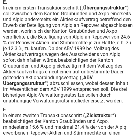
E.
In einem ersten Transaktionsschritt (
„Übergangsstruktur“
)
soll zwischen dem Kanton Graubünden und Axpo einerseits
und Alpiq andererseits ein Aktienkaufvertrag betreffend den
Erwerb der Beteiligung von Alpiq an Repower abgeschlossen
werden, worin sich der Kanton Graubünden und Axpo
verpflichten, die Beteiligung von Alpiq an Repower von 24.6
% der Repower-Aktien und Stimmrechte je zur Hälfte, d.h. zu
je 12.3 %, zu kaufen. Da der ABV 1999 bei Vollzug des
Aktienkaufvertrags wegen des Ausscheidens von Alpiq
sofort dahinfallen würde, beabsichtigen der Kanton
Graubünden und Axpo gleichzeitig mit dem Vollzug des
Aktienkaufvertrags erneut einen auf unbestimmte Dauer
geltenden Aktionärbindungsvertrag (
„ABV
Übergangsstruktur“
) abzuschliessen, wobei dessen Inhalt
im Wesentlichen dem ABV 1999 entsprechen soll. Die drei
bisherigen Alpiq-Verwaltungsratssitze sollen durch
unabhängige Verwaltungsratsmitglieder ersetzt werden.
F.
In einem zweiten Transaktionsschritt (
„Zielstruktur“
)
beabsichtigen der Kanton Graubünden und Axpo,
mindestens 15.6 % und maximal 21.4 % der von der Alpiq
erworbenen Repower-Aktien und Stimmrechte an einen