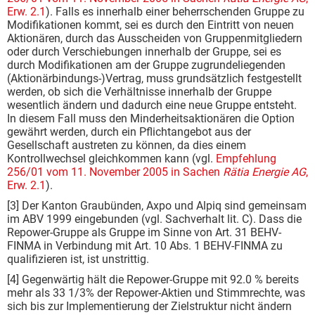
Erw. 2.1
). Falls es innerhalb einer beherrschenden Gruppe zu
Modifikationen kommt, sei es durch den Eintritt von neuen
Aktionären, durch das Ausscheiden von Gruppenmitgliedern
oder durch Verschiebungen innerhalb der Gruppe, sei es
durch Modifikationen am der Gruppe zugrundeliegenden
(Aktionärbindungs-)Vertrag, muss grundsätzlich festgestellt
werden, ob sich die Verhältnisse innerhalb der Gruppe
wesentlich ändern und dadurch eine neue Gruppe entsteht.
In diesem Fall muss den Minderheitsaktionären die Option
gewährt werden, durch ein Pflichtangebot aus der
Gesellschaft austreten zu können, da dies einem
Kontrollwechsel gleichkommen kann (vgl.
Empfehlung
256/01 vom 11. November 2005 in Sachen
Rätia Energie AG
,
Erw. 2.1
).
[3] Der Kanton Graubünden, Axpo und Alpiq sind gemeinsam
im ABV 1999 eingebunden (vgl. Sachverhalt lit. C). Dass die
Repower-Gruppe als Gruppe im Sinne von Art. 31 BEHV-
FINMA in Verbindung mit Art. 10 Abs. 1 BEHV-FINMA zu
qualifizieren ist, ist unstrittig.
[4] Gegenwärtig hält die Repower-Gruppe mit 92.0 % bereits
mehr als 33 1/3% der Repower-Aktien und Stimmrechte, was
sich bis zur Implementierung der Zielstruktur nicht ändern