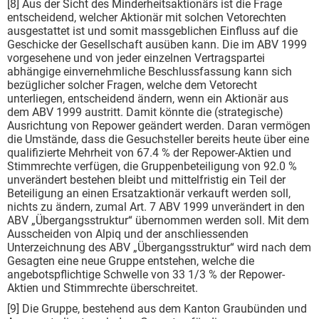
[8] Aus der Sicht des Minderheitsaktionärs ist die Frage
entscheidend, welcher Aktionär mit solchen Vetorechten
ausgestattet ist und somit massgeblichen Einfluss auf die
Geschicke der Gesellschaft ausüben kann. Die im ABV 1999
vorgesehene und von jeder einzelnen Vertragspartei
abhängige einvernehmliche Beschlussfassung kann sich
bezüglicher solcher Fragen, welche dem Vetorecht
unterliegen, entscheidend ändern, wenn ein Aktionär aus
dem ABV 1999 austritt. Damit könnte die (strategische)
Ausrichtung von Repower geändert werden. Daran vermögen
die Umstände, dass die Gesuchsteller bereits heute über eine
qualifizierte Mehrheit von 67.4 % der Repower-Aktien und
Stimmrechte verfügen, die Gruppenbeteiligung von 92.0 %
unverändert bestehen bleibt und mittelfristig ein Teil der
Beteiligung an einen Ersatzaktionär verkauft werden soll,
nichts zu ändern, zumal Art. 7 ABV 1999 unverändert in den
ABV „Übergangsstruktur“ übernommen werden soll. Mit dem
Ausscheiden von Alpiq und der anschliessenden
Unterzeichnung des ABV „Übergangsstruktur“ wird nach dem
Gesagten eine neue Gruppe entstehen, welche die
angebotspflichtige Schwelle von 33 1/3 % der Repower-
Aktien und Stimmrechte überschreitet.
[9] Die Gruppe, bestehend aus dem Kanton Graubünden und