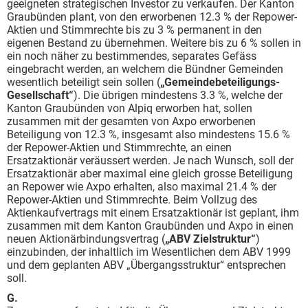
geeigneten strategischen Investor zu verkaufen. Der Kanton
Graubünden plant, von den erworbenen 12.3 % der Repower-
Aktien und Stimmrechte bis zu 3 % permanent in den
eigenen Bestand zu übernehmen. Weitere bis zu 6 % sollen in
ein noch näher zu bestimmendes, separates Gefäss
eingebracht werden, an welchem die Bündner Gemeinden
wesentlich beteiligt sein sollen (
„Gemeindebeteiligungs-
Gesellschaft“
). Die übrigen mindestens 3.3 %, welche der
Kanton Graubünden von Alpiq erworben hat, sollen
zusammen mit der gesamten von Axpo erworbenen
Beteiligung von 12.3 %, insgesamt also mindestens 15.6 %
der Repower-Aktien und Stimmrechte, an einen
Ersatzaktionär veräussert werden. Je nach Wunsch, soll der
Ersatzaktionär aber maximal eine gleich grosse Beteiligung
an Repower wie Axpo erhalten, also maximal 21.4 % der
Repower-Aktien und Stimmrechte. Beim Vollzug des
Aktienkaufvertrags mit einem Ersatzaktionär ist geplant, ihm
zusammen mit dem Kanton Graubünden und Axpo in einen
neuen Aktionärbindungsvertrag (
„ABV Zielstruktur“
)
einzubinden, der inhaltlich im Wesentlichen dem ABV 1999
und dem geplanten ABV „Übergangsstruktur“ entsprechen
soll.
G.