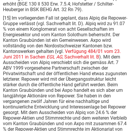
erhöht (BGE 130 II 530 Erw. 7.5.4; Hofstetter / Schilter-
Heuberger in BSK BEHG Art. 32 Rn 79).
[15] Im vorliegenden Fall ist geplant, dass Alpiq die Repower-
Gruppe verlässt (vgl. Sachverhalt lit. D). Alpiq wird zu 91.07
% von einem Konglomerat von acht Gesellschaften im
Energiesektor und vom Kanton Solothurn beherrscht. Der
Kanton Graubünden ist ein Gemeinwesen. Axpo wird
vollständig von den Nordostschweizer Kantonen bzw.
Kantonswerken gehalten (vgl.
Verfügung 484/01 vom 23.
Juni 2011 in Sachen
EGL AG
, Sachverhalt lit. B
). Mit dem
Ausscheiden von Alpiq verschiebt sich die gemäss Art. 7
ABV 1999 vorgesehene Partnerschaft zwischen der
Privatwirtschaft und der öffentlichen Hand etwas zugunsten
letzterer. Repower wird mit der Übergangsstruktur leicht
stärker durch die öffentliche Hand geführt werden. Beim
Kanton Graubünden und bei Axpo handelt es sich aber um
langjährige Aktionäre von Repower. Sie haben in den
vergangenen zwölf Jahren für eine nachhaltige und
kontinuierliche Entwicklung und Interessenlage bei Repower
gesorgt. Mit dem Ausscheiden von Alpiq von 24.6 % der
Repower-Aktien und Stimmrechte und dem weiteren Verbleib
vom Kanton Graubünden und von Axpo mit zusammen 67.4
% der Repower-Aktien und Stimmrechte im Aktionariat von