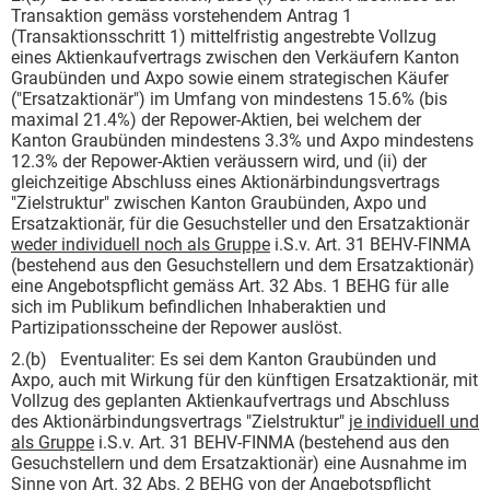
Transaktion gemäss vorstehendem Antrag 1
(Transaktionsschritt 1) mittelfristig angestrebte Vollzug
eines Aktienkaufvertrags zwischen den Verkäufern Kanton
Graubünden und Axpo sowie einem strategischen Käufer
("Ersatzaktionär") im Umfang von mindestens 15.6% (bis
maximal 21.4%) der Repower-Aktien, bei welchem der
Kanton Graubünden mindestens 3.3% und Axpo mindestens
12.3% der Repower-Aktien veräussern wird, und (ii) der
gleichzeitige Abschluss eines Aktionärbindungsvertrags
"Zielstruktur" zwischen Kanton Graubünden, Axpo und
Ersatzaktionär, für die Gesuchsteller und den Ersatzaktionär
weder individuell noch als Gruppe
i.S.v. Art. 31 BEHV-FINMA
(bestehend aus den Gesuchstellern und dem Ersatzaktionär)
eine Angebotspflicht gemäss Art. 32 Abs. 1 BEHG für alle
sich im Publikum befindlichen Inhaberaktien und
Partizipationsscheine der Repower auslöst.
2.(b) Eventualiter: Es sei dem Kanton Graubünden und
Axpo, auch mit Wirkung für den künftigen Ersatzaktionär, mit
Vollzug des geplanten Aktienkaufvertrags und Abschluss
des Aktionärbindungsvertrags "Zielstruktur"
je individuell und
als Gruppe
i.S.v. Art. 31 BEHV-FINMA (bestehend aus den
Gesuchstellern und dem Ersatzaktionär) eine Ausnahme im
Sinne von Art. 32 Abs. 2 BEHG von der Angebotspflicht