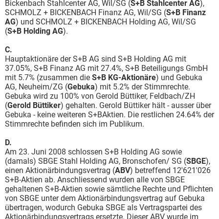
Bickenbach Stahlcenter AG, Wil/SG (
S+B Stahlcenter AG
),
SCHMOLZ + BICKENBACH Finanz AG, Wil/SG (
S+B Finanz
AG
) und SCHMOLZ + BICKENBACH Holding AG, Wil/SG
(
S+B Holding AG
).
C.
Hauptaktionäre der S+B AG sind S+B Holding AG mit
37.05%, S+B Finanz AG mit 27.4%, S+B Beteiligungs GmbH
mit 5.7% (zusammen die
S+B KG-Aktionäre
) und Gebuka
AG, Neuheim/ZG (
Gebuka
) mit 5.2% der Stimmrechte.
Gebuka wird zu 100% von Gerold Büttiker, Feldbach/ZH
(
Gerold Büttiker
) gehalten. Gerold Büttiker hält - ausser über
Gebuka - keine weiteren S+BAktien. Die restlichen 24.64% der
Stimmrechte befinden sich im Publikum.
D.
Am 23. Juni 2008 schlossen S+B Holding AG sowie
(damals) SBGE Stahl Holding AG, Bronschofen/ SG (
SBGE
),
einen Aktionärbindungsvertrag (
ABV
) betreffend 12'621'026
S+B-Aktien ab. Anschliessend wurden alle von SBGE
gehaltenen S+B-Aktien sowie sämtliche Rechte und Pflichten
von SBGE unter dem Aktionärbindungsvertrag auf Gebuka
übertragen, wodurch Gebuka SBGE als Vertragspartei des
Aktionärbindungsvertrags ersetzte. Dieser ABV wurde im