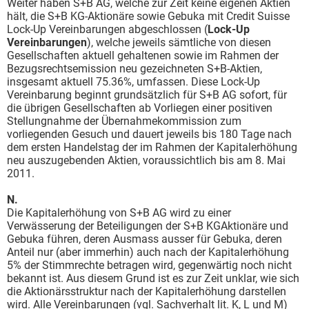
Weiter haben S+B AG, welche zur Zeit keine eigenen Aktien
hält, die S+B KG-Aktionäre sowie Gebuka mit Credit Suisse
Lock-Up Vereinbarungen abgeschlossen (
Lock-Up
Vereinbarungen
), welche jeweils sämtliche von diesen
Gesellschaften aktuell gehaltenen sowie im Rahmen der
Bezugsrechtsemission neu gezeichneten S+B-Aktien,
insgesamt aktuell 75.36%, umfassen. Diese Lock-Up
Vereinbarung beginnt grundsätzlich für S+B AG sofort, für
die übrigen Gesellschaften ab Vorliegen einer positiven
Stellungnahme der Übernahmekommission zum
vorliegenden Gesuch und dauert jeweils bis 180 Tage nach
dem ersten Handelstag der im Rahmen der Kapitalerhöhung
neu auszugebenden Aktien, voraussichtlich bis am 8. Mai
2011.
N.
Die Kapitalerhöhung von S+B AG wird zu einer
Verwässerung der Beteiligungen der S+B KGAktionäre und
Gebuka führen, deren Ausmass ausser für Gebuka, deren
Anteil nur (aber immerhin) auch nach der Kapitalerhöhung
5% der Stimmrechte betragen wird, gegenwärtig noch nicht
bekannt ist. Aus diesem Grund ist es zur Zeit unklar, wie sich
die Aktionärsstruktur nach der Kapitalerhöhung darstellen
wird. Alle Vereinbarungen (vgl. Sachverhalt lit. K, L und M)