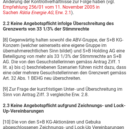
Änderung der Kontrollverhältnisse zur Folge haben (vgl.
Empfehlung 256/01 vom 11. November 2005 in
Sachen
Rätia Energie AG
, Erw. 2.1
).
2.2 Keine Angebotspflicht infolge Überschreitung des
Grenzwerts von 33 1/3% der Stimmrechte
[8] Gegenwärtig halten sowohl die ABV-Gruppe, der S+B KG-
Konzern (welcher seinerseits eine eigene Gruppe im
übernahmerechtlichen Sinn bildet) und S+B Holding AG eine
Beteiligung von mehr als 33 1/3% der Stimmrechte an S+B
AG. Die von den Gesuchstellerinnen gemäss Antrag Ziff. 1
lit. a) bis c) beschriebenen Szenarien führen nicht dazu, dass
eine oder mehrere Gesuchstellerinnen den Grenzwert gemäss
Art. 32 Abs. 1 BEHG neu überschreiten.
[9] Zur Frage der kurzfristigen Unter- und Überschreitung im
Sinn von Antrag Ziff. 3 vergleiche Erw. 2.8.
2.3 Keine Angebotspflicht aufgrund Zeichnungs- und Lock-
Up-Vereinbarungen
[10] Die von den S+B KG-Aktionären und Gebuka
abgeschlossenen Zeichnungs- und Lock-Up Vereinbarungen