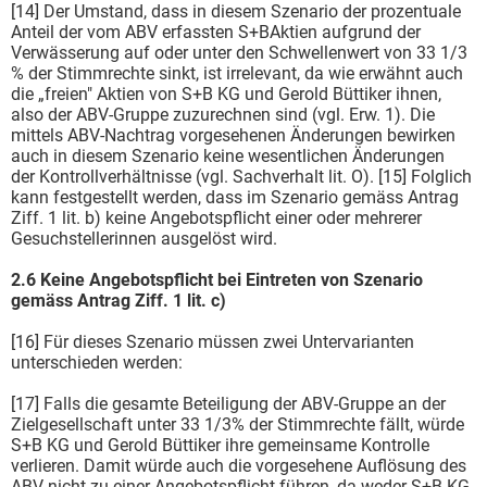
[14] Der Umstand, dass in diesem Szenario der prozentuale
Anteil der vom ABV erfassten S+BAktien aufgrund der
Verwässerung auf oder unter den Schwellenwert von 33 1/3
% der Stimmrechte sinkt, ist irrelevant, da wie erwähnt auch
die „freien" Aktien von S+B KG und Gerold Büttiker ihnen,
also der ABV-Gruppe zuzurechnen sind (vgl. Erw. 1). Die
mittels ABV-Nachtrag vorgesehenen Änderungen bewirken
auch in diesem Szenario keine wesentlichen Änderungen
der Kontrollverhältnisse (vgl. Sachverhalt lit. O). [15] Folglich
kann festgestellt werden, dass im Szenario gemäss Antrag
Ziff. 1 lit. b) keine Angebotspflicht einer oder mehrerer
Gesuchstellerinnen ausgelöst wird.
2.6 Keine Angebotspflicht bei Eintreten von Szenario
gemäss Antrag Ziff. 1 lit. c)
[16] Für dieses Szenario müssen zwei Untervarianten
unterschieden werden:
[17] Falls die gesamte Beteiligung der ABV-Gruppe an der
Zielgesellschaft unter 33 1/3% der Stimmrechte fällt, würde
S+B KG und Gerold Büttiker ihre gemeinsame Kontrolle
verlieren. Damit würde auch die vorgesehene Auflösung des
ABV nicht zu einer Angebotspflicht führen, da weder S+B KG