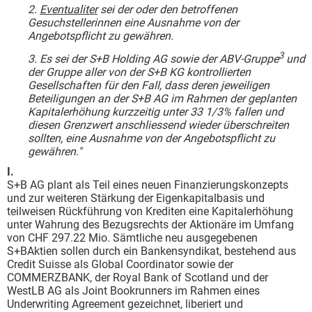
2.
Eventualiter
sei der oder den betroffenen
Gesuchstellerinnen eine Ausnahme von der
Angebotspflicht zu gewähren.
3
3. Es sei der S+B Holding AG sowie der ABV-Gruppe
und
der Gruppe aller von der S+B KG kontrollierten
Gesellschaften für den Fall, dass deren jeweiligen
Beteiligungen an der S+B AG im Rahmen der geplanten
Kapitalerhöhung kurzzeitig unter 33 1/3% fallen und
diesen Grenzwert anschliessend wieder überschreiten
sollten, eine Ausnahme von der Angebotspflicht zu
gewähren."
I.
S+B AG plant als Teil eines neuen Finanzierungskonzepts
und zur weiteren Stärkung der Eigenkapitalbasis und
teilweisen Rückführung von Krediten eine Kapitalerhöhung
unter Wahrung des Bezugsrechts der Aktionäre im Umfang
von CHF 297.22 Mio. Sämtliche neu ausgegebenen
S+BAktien sollen durch ein Bankensyndikat, bestehend aus
Credit Suisse als Global Coordinator sowie der
COMMERZBANK, der Royal Bank of Scotland und der
WestLB AG als Joint Bookrunners im Rahmen eines
Underwriting Agreement gezeichnet, liberiert und