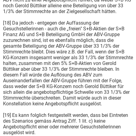
noch Gerold Büttiker alleine eine Beteiligung von über 33
1/3% der Stimmrechte an der Zielgesellschaft hätten.
[18] Da jedoch - entgegen der Auffassung der
Gesuchstellerinnen - auch die „freien" S+B-Aktien der S+B
Finanz AG und S+B Beteiligung GmbH der ABV-Gruppe
zuzurechnen sind, ist es ebenfalls möglich, dass die
gesamte Beteiligung der ABV-Gruppe über 33 1/3% der
Stimmrechte bleibt. Dies wäre z.B. der Fall, wenn der S+B
KG-Konzern insgesamt weniger als 33 1/3% der Stimmrechte
halten, zusammen mit den 5% S+B-Aktien von Gerold
Büttiker aber über 33 1/3% der Stimmrechte bleiben. In
diesem Fall würde die Auflösung des ABV zum
Auseinanderfallen der ABV-Gruppe führen mit der Folge,
dass weder der S+B KG-Konzern noch Gerold Büttiker für
sich allein die angebotspflichtige Schwelle von 33 1/3% der
Stimmrechte überschreiten. Damit würde auch in dieser
Konstellation keine Angebotspflicht ausgelöst.
[19] Es kann folglich festgestellt werden, dass bei Eintreten
des Szenarios gemäss Antrag Ziff. 1 lit. c) keine
Angebotspflicht einer oder mehrerer Gesuchstellerinnen
ausgelöst wird.