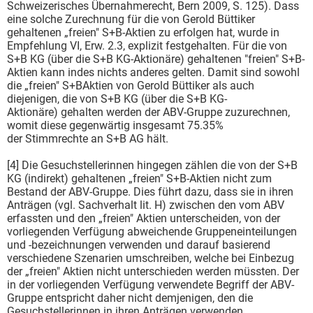
Schweizerisches Übernahmerecht, Bern 2009, S. 125). Dass
eine solche Zurechnung für die von Gerold Büttiker
gehaltenen „freien" S+B-Aktien zu erfolgen hat, wurde in
Empfehlung VI, Erw. 2.3, explizit festgehalten. Für die von
S+B KG (über die S+B KG-Aktionäre) gehaltenen "freien" S+B-
Aktien kann indes nichts anderes gelten. Damit sind sowohl
die „freien" S+BAktien von Gerold Büttiker als auch
diejenigen, die von S+B KG (über die S+B KG-
Aktionäre) gehalten werden der ABV-Gruppe zuzurechnen,
womit diese gegenwärtig insgesamt 75.35%
der Stimmrechte an S+B AG hält.
[4] Die Gesuchstellerinnen hingegen zählen die von der S+B
KG (indirekt) gehaltenen „freien" S+B-Aktien nicht zum
Bestand der ABV-Gruppe. Dies führt dazu, dass sie in ihren
Anträgen (vgl. Sachverhalt lit. H) zwischen den vom ABV
erfassten und den „freien" Aktien unterscheiden, von der
vorliegenden Verfügung abweichende Gruppeneinteilungen
und -bezeichnungen verwenden und darauf basierend
verschiedene Szenarien umschreiben, welche bei Einbezug
der „freien" Aktien nicht unterschieden werden müssten. Der
in der vorliegenden Verfügung verwendete Begriff der ABV-
Gruppe entspricht daher nicht demjenigen, den die
Gesuchstellerinnen in ihren Anträgen verwenden.