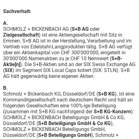
Sachverhalt:
A.
SCHMOLZ + BICKENBACH AG (
S+B AG
oder
Zielgesellschaft
) ist eine Aktiengesellschaft mit Sitz in
Emmen. S+B AG ist in der Herstellung, Verarbeitung und im
Vertrieb von Edelstahl-Langprodukten tätig. S+B AG verfügt
über ein Aktienkapital von CHF 300'000'000, eingeteilt in
30'000'000 Namenaktien zu je CHF 10 Nennwert (
S+B-
Aktie[n]
). Die S+B-Aktien sind an der SIX Swiss Exchange AG
(
SIX
) im Segment SIX Local Caps kotiert (SIX: STLN). S+B
AG hält gegenwärtig keine eigenen Aktien.
B.
Schmolz + Bickenbach KG, Düsseldorf/DE (
S+B KG
), ist eine
Kommanditgesellschaft nach deutschem Recht und hält an
folgenden Gesellschaften eine 100%-ige Beteiligung
(zusammen mit S+B KG nachfolgend der
S+B KG-Konzern
):
SCHMOLZ + BICKENBACH Beteiligungs GmbH & Co KG,
Düsseldorf/DE (
S+B Beteiligungs GmbH & Co KG
),
SCHMOLZ + BICKENBACH Beteiligungs GmbH,
Düsseldorf/DE (
S+B Beteiligungs GmbH
), Schmolz +