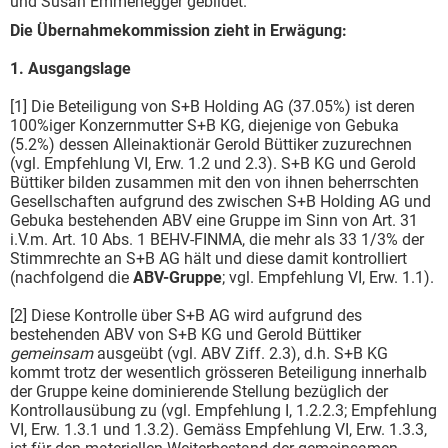
und Susan Emmenegger gebildet.
Die Übernahmekommission zieht in Erwägung:
1. Ausgangslage
[1] Die Beteiligung von S+B Holding AG (37.05%) ist deren
100%iger Konzernmutter S+B KG, diejenige von Gebuka
(5.2%) dessen Alleinaktionär Gerold Büttiker zuzurechnen
(vgl. Empfehlung VI, Erw. 1.2 und 2.3). S+B KG und Gerold
Büttiker bilden zusammen mit den von ihnen beherrschten
Gesellschaften aufgrund des zwischen S+B Holding AG und
Gebuka bestehenden ABV eine Gruppe im Sinn von Art. 31
i.V.m. Art. 10 Abs. 1 BEHV-FINMA, die mehr als 33 1/3% der
Stimmrechte an S+B AG hält und diese damit kontrolliert
(nachfolgend die
ABV-Gruppe
; vgl. Empfehlung VI, Erw. 1.1).
[2] Diese Kontrolle über S+B AG wird aufgrund des
bestehenden ABV von S+B KG und Gerold Büttiker
gemeinsam
ausgeübt (vgl. ABV Ziff. 2.3), d.h. S+B KG
kommt trotz der wesentlich grösseren Beteiligung innerhalb
der Gruppe keine dominierende Stellung bezüglich der
Kontrollausübung zu (vgl. Empfehlung I, 1.2.2.3; Empfehlung
VI, Erw. 1.3.1 und 1.3.2). Gemäss Empfehlung VI, Erw. 1.3.3,