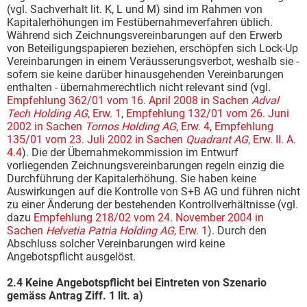
(vgl. Sachverhalt lit. K, L und M) sind im Rahmen von
Kapitalerhöhungen im Festübernahmeverfahren üblich.
Während sich Zeichnungsvereinbarungen auf den Erwerb
von Beteiligungspapieren beziehen, erschöpfen sich Lock-Up
Vereinbarungen in einem Veräusserungsverbot, weshalb sie -
sofern sie keine darüber hinausgehenden Vereinbarungen
enthalten - übernahmerechtlich nicht relevant sind (vgl.
Empfehlung 362/01 vom 16. April 2008 in Sachen
Adval
Tech Holding AG
, Erw. 1
,
Empfehlung 132/01 vom 26. Juni
2002 in Sachen
Tornos Holding AG
, Erw. 4
,
Empfehlung
135/01 vom 23. Juli 2002 in Sachen
Quadrant AG
, Erw. II. A.
4.4
). Die der Übernahmekommission im Entwurf
vorliegenden Zeichnungsvereinbarungen regeln einzig die
Durchführung der Kapitalerhöhung. Sie haben keine
Auswirkungen auf die Kontrolle von S+B AG und führen nicht
zu einer Änderung der bestehenden Kontrollverhältnisse (vgl.
dazu
Empfehlung 218/02 vom 24. November 2004 in
Sachen
Helvetia Patria Holding AG
, Erw. 1
). Durch den
Abschluss solcher Vereinbarungen wird keine
Angebotspflicht ausgelöst.
2.4 Keine Angebotspflicht bei Eintreten von Szenario
gemäss Antrag Ziff. 1 lit. a)