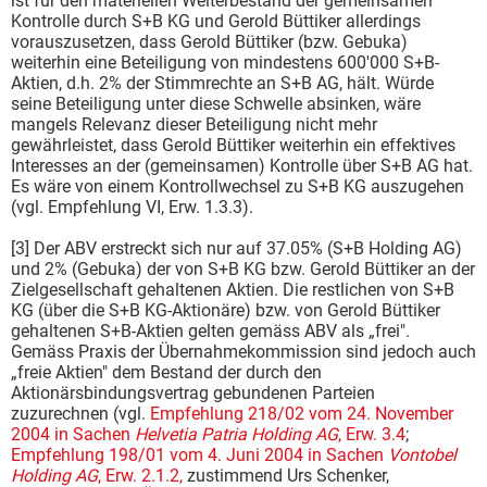
ist für den materiellen Weiterbestand der gemeinsamen
Kontrolle durch S+B KG und Gerold Büttiker allerdings
vorauszusetzen, dass Gerold Büttiker (bzw. Gebuka)
weiterhin eine Beteiligung von mindestens 600'000 S+B-
Aktien, d.h. 2% der Stimmrechte an S+B AG, hält. Würde
seine Beteiligung unter diese Schwelle absinken, wäre
mangels Relevanz dieser Beteiligung nicht mehr
gewährleistet, dass Gerold Büttiker weiterhin ein effektives
Interesses an der (gemeinsamen) Kontrolle über S+B AG hat.
Es wäre von einem Kontrollwechsel zu S+B KG auszugehen
(vgl. Empfehlung VI, Erw. 1.3.3).
[3] Der ABV erstreckt sich nur auf 37.05% (S+B Holding AG)
und 2% (Gebuka) der von S+B KG bzw. Gerold Büttiker an der
Zielgesellschaft gehaltenen Aktien. Die restlichen von S+B
KG (über die S+B KG-Aktionäre) bzw. von Gerold Büttiker
gehaltenen S+B-Aktien gelten gemäss ABV als „frei".
Gemäss Praxis der Übernahmekommission sind jedoch auch
„freie Aktien" dem Bestand der durch den
Aktionärsbindungsvertrag gebundenen Parteien
zuzurechnen (vgl.
Empfehlung 218/02 vom 24. November
2004 in Sachen
Helvetia Patria Holding AG
, Erw. 3.4
;
Empfehlung 198/01 vom 4. Juni 2004 in Sachen
Vontobel
Holding AG
, Erw. 2.1.2,
zustimmend Urs Schenker,