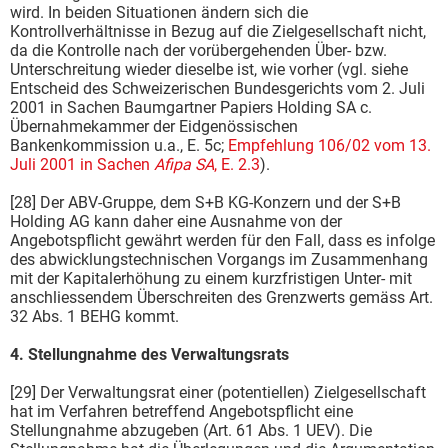
wird. In beiden Situationen ändern sich die
Kontrollverhältnisse in Bezug auf die Zielgesellschaft nicht,
da die Kontrolle nach der vorübergehenden Über- bzw.
Unterschreitung wieder dieselbe ist, wie vorher (vgl. siehe
Entscheid des Schweizerischen Bundesgerichts vom 2. Juli
2001 in Sachen Baumgartner Papiers Holding SA c.
Übernahmekammer der Eidgenössischen
Bankenkommission u.a., E. 5c;
Empfehlung 106/02 vom 13.
Juli 2001 in Sachen
Afipa SA
, E. 2.3
).
[28] Der ABV-Gruppe, dem S+B KG-Konzern und der S+B
Holding AG kann daher eine Ausnahme von der
Angebotspflicht gewährt werden für den Fall, dass es infolge
des abwicklungstechnischen Vorgangs im Zusammenhang
mit der Kapitalerhöhung zu einem kurzfristigen Unter- mit
anschliessendem Überschreiten des Grenzwerts gemäss Art.
32 Abs. 1 BEHG kommt.
4. Stellungnahme des Verwaltungsrats
[29] Der Verwaltungsrat einer (potentiellen) Zielgesellschaft
hat im Verfahren betreffend Angebotspflicht eine
Stellungnahme abzugeben (Art. 61 Abs. 1 UEV). Die