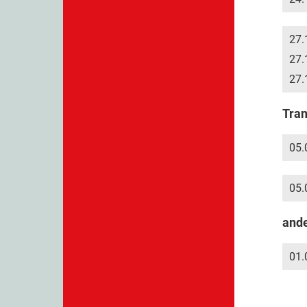
27.
27.
27.
Tra
05.
05.
and
01.