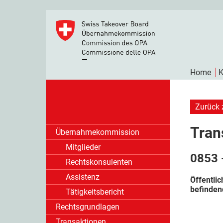
Home
K
Zurück 
Tran
Übernahmekommission
Mitglieder
0853 
Rechtskonsulenten
Assistenz
Öffentli
befinden
Tätigkeitsbericht
Rechtsgrundlagen
Transaktionen