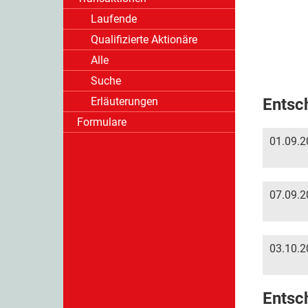
Laufende
Qualifizierte Aktionäre
Alle
Suche
Erläuterungen
Entsc
Formulare
01.09.2
07.09.2
03.10.2
Entsc