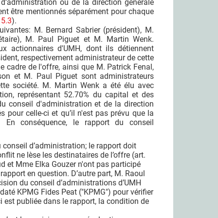
d’administration ou de la direction générale
ivent être mentionnés séparément pour chaque
 5.3
).
ivantes: M. Bernard Sabrier (président), M.
aire), M. Paul Piguet et M. Martin Wenk.
x actionnaires d'UMH, dont ils détiennent
ident, respectivement administrateur de cette
cadre de l'offre, ainsi que M. Patrick Fenal,
rson et M. Paul Piguet sont administrateurs
ette société. M. Martin Wenk a été élu avec
tion, représentant 52.70% du capital et des
u conseil d'administration et de la direction
s pour celle-ci et qu’il n'est pas prévu que la
e. En conséquence, le rapport du conseil
 conseil d’administration; le rapport doit
lit ne lèse les destinataires de l’offre (art.
ud et Mme Elka Gouzer n'ont pas participé
 rapport en question. D’autre part, M. Raoul
écision du conseil d’administrations d’UMH
mandaté KPMG Fides Peat ("KPMG") pour vérifier
ci est publiée dans le rapport, la condition de