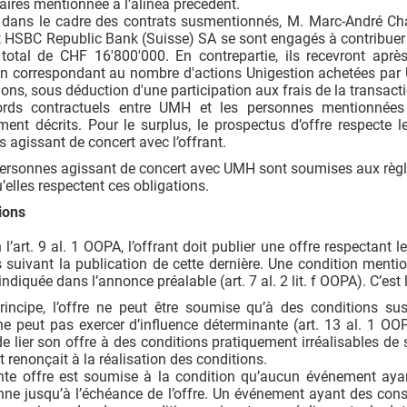
aires mentionnée à l’alinéa précédent.
, dans le cadre des contrats susmentionnés, M. Marc-André 
 HSBC Republic Bank (Suisse) SA se sont engagés à contribuer 
total de CHF 16'800'000. En contrepartie, ils recevront après
n correspondant au nombre d'actions Unigestion achetées par UM
ions, sous déduction d'une participation aux frais de la transact
rds contractuels entre UMH et les personnes mentionnées 
ent décrits. Pour le surplus, le prospectus d’offre respecte 
 agissant de concert avec l’offrant.
ersonnes agissant de concert avec UMH sont soumises aux règles 
u’elles respectent ces obligations.
ions
l’art. 9 al. 1 OOPA, l’offrant doit publier une offre respectant 
suivant la publication de cette dernière. Une condition mentio
indiquée dans l’annonce préalable (art. 7 al. 2 lit. f OOPA). C’est 
incipe, l’offre ne peut être soumise qu’à des conditions su
 ne peut pas exercer d’influence déterminante (art. 13 al. 1 OOPA
 de lier son offre à des conditions pratiquement irréalisables de 
nt renonçait à la réalisation des conditions.
nte offre est soumise à la condition qu’aucun événement ay
enne jusqu’à l’échéance de l’offre. Un événement ayant des co