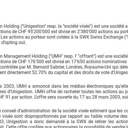
n Holding ("Unigestion" resp. la "société visée") est une sociét
ctions de CHF 95'200'000 est divisé en 2'380'000 actions au po
 Les actions au porteur sont cotées à la SWX Swiss Exchange ("
 d’opting out.
n Management Holding ("UMH" resp. l’ "offrant") est une société
ctions de CHF 176'500 est divisé en 17'650 actions nominative
ontrôlée par M. Bernard Sabrier, Londres, Royaume-Uni qui détie
nt directement 52.70% du capital et des droits de vote d’Uniges
s 2003, UMH a annoncé dans les médias électroniques qu'elle 
res d’Unigestion. UMH offre de racheter toutes les actions au 
HF 91 par action. L’offre sera ouverte du 17 au 28 mars 2003, soi
 conseil d’administration de la société visée estiment que les c
é visée sont disproportionnés par rapport au faible volume des
3, Unigestion a donc demandé à la SWX de retirer les actions
it. Cette offre confère aux actionnaires la possibilité de vendre 