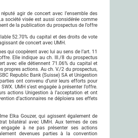
st réputé agir de concert avec l’ensemble des
 La société visée est aussi considérée comme
ment de la publication du prospectus de l’offre
able 52.70% du capital et des droits de vote
 agissant de concert avec UMH.
nes qui coopèrent avec lui au sens de l’art. 11
fre. Elle indique au ch. III./8 du prospectus
ert avec elle détiennent 71.06% du capital et
es propres actions. Au ch. V./2 du prospectus,
 HSBC Republic Bank (Suisse) SA et Unigestion
arties ont convenu d’unir leurs efforts pour
 la SWX. UMH s’est engagée à présenter l’offre.
s actions Unigestion à l’acceptation et ont
ntion d’actionnaires ne déploiera ses effets
me Elka Gouzer, qui agissent également de
trat bilatéral avec UMH. Aux termes de ces
 engagée à ne pas présenter ses actions
alement devenues parties à la convention