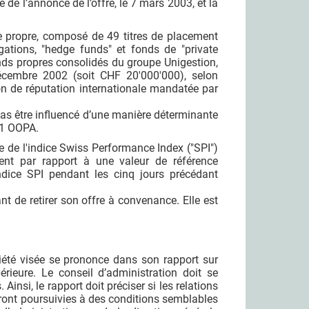
 de l’annonce de l’offre, le 7 mars 2003, et la
te propre, composé de 49 titres de placement
gations, "hedge funds" et fonds de "private
onds propres consolidés du groupe Unigestion,
décembre 2002 (soit CHF 20'000'000), selon
on de réputation internationale mandatée par
as être influencé d’une manière déterminante
. 1 OOPA.
e de l'indice Swiss Performance Index ("SPI")
ent par rapport à une valeur de référence
ndice SPI pendant les cinq jours précédant
nt de retirer son offre à convenance. Elle est
ciété visée se prononce dans son rapport sur
érieure. Le conseil d’administration doit se
insi, le rapport doit préciser si les relations
eront poursuivies à des conditions semblables