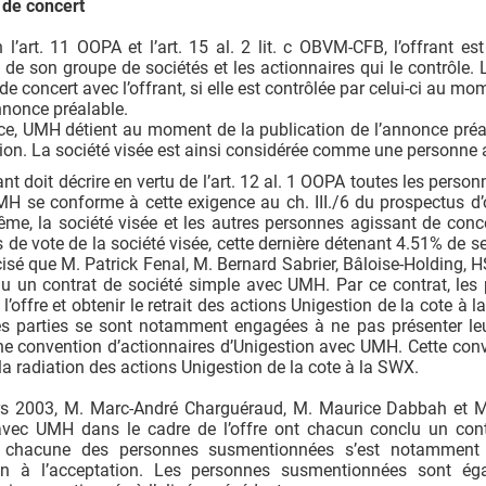
 de concert
 l’art. 11 OOPA et l’art. 15 al. 2 lit. c OBVM-CFB, l’offrant e
e son groupe de sociétés et les actionnaires qui le contrôle.
de concert avec l’offrant, si elle est contrôlée par celui-ci au mo
nnonce préalable.
ce, UMH détient au moment de la publication de l’annonce préal
ion. La société visée est ainsi considérée comme une personne
ant doit décrire en vertu de l’art. 12 al. 1 OOPA toutes les person
 se conforme à cette exigence au ch. III./6 du prospectus d’of
ême, la société visée et les autres personnes agissant de conc
s de vote de la société visée, cette dernière détenant 4.51% de s
écisé que M. Patrick Fenal, M. Bernard Sabrier, Bâloise-Holding,
u un contrat de société simple avec UMH. Par ce contrat, les p
 l’offre et obtenir le retrait des actions Unigestion de la cote à
es parties se sont notamment engagées à ne pas présenter leur
e convention d’actionnaires d’Unigestion avec UMH. Cette conve
la radiation des actions Unigestion de la cote à la SWX.
s 2003, M. Marc-André Charguéraud, M. Maurice Dabbah et M
avec UMH dans le cadre de l’offre ont chacun conclu un con
, chacune des personnes susmentionnées s’est notamment
on à l’acceptation. Les personnes susmentionnées sont ég