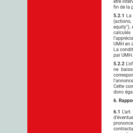
être inte
fin de la 
5.2.1
La 
(actions
equity"),
calculés
l’appréci
UMH en a
La condit
par UMH. 
5.2.2
L'o
ne baiss
correspo
l'annonce 
Cette con
donc égal
6. Rappor
6.1
L’art
d’éventu
prononcer
contractu