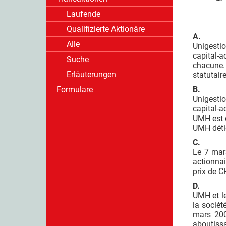
Laufende
Qualifizierte Aktionäre
A.
Alle
Unigestio
capital-a
Suche
chacune.
Erläuterungen
statutaire
Formulare
B.
Unigestio
capital-a
UMH est c
UMH détie
C.
Le 7 mar
actionnai
prix de C
D.
UMH et le
la sociét
mars 200
aboutissa