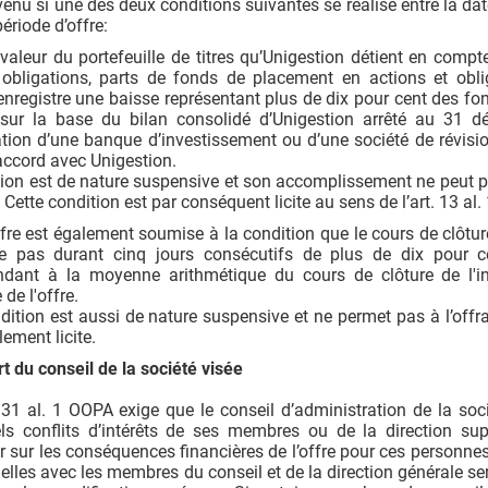
rvenu si une des deux conditions suivantes se réalise entre la date
période d’offre:
valeur du portefeuille de titres qu’Unigestion détient en comp
, obligations, parts de fonds de placement en actions et obli
 enregistre une baisse représentant plus de dix pour cent des f
 sur la base du bilan consolidé d’Unigestion arrêté au 31 
ation d’une banque d’investissement ou d’une société de révisi
ccord avec Unigestion.
ion est de nature suspensive et son accomplissement ne peut p
Cette condition est par conséquent licite au sens de l’art. 13 al
ffre est également soumise à la condition que le cours de clôtur
e pas durant cinq jours consécutifs de plus de dix pour c
ndant à la moyenne arithmétique du cours de clôture de l'i
de l'offre.
dition est aussi de nature suspensive et ne permet pas à l’offra
ement licite.
t du conseil de la société visée
. 31 al. 1 OOPA exige que le conseil d’administration de la so
els conflits d’intérêts de ses membres ou de la direction sup
 sur les conséquences financières de l’offre pour ces personnes. A
elles avec les membres du conseil et de la direction générale s