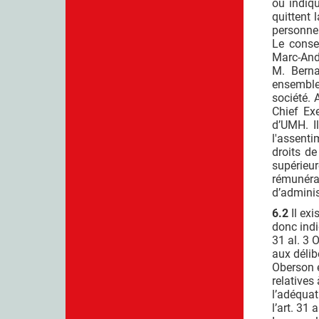
ou indiqu
quittent 
personne
Le conse
Marc-And
M. Berna
ensemble 
société. 
Chief Ex
d’UMH. I
l'assent
droits de
supérieur
rémunéra
d’adminis
6.2
Il exi
donc indi
31 al. 3 
aux délib
Oberson e
relatives
l’adéquati
l’art. 31 