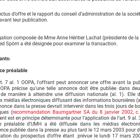
ctus d’offre et le rapport du conseil d’administration de la soci
vant leur publication.
gation composée de Mme Anne Héritier Lachat (présidente de la 
red Spörri a été désignée pour examiner la transaction.
ants:
ce préalable
rt. 7 al. 1 OOPA, l'offrant peut annoncer une offre avant la p
 OOPA précise qu'une telle annonce doit être publiée dans de
, de manière à atteindre une diffusion nationale (al. 1). Ell
x médias électroniques diffusant des informations boursières (a
nonce dans la presse devrait intervenir dans les trois jours de 
ques (
recommandation Baumgartner SA du 8 janvier 2002, c.
nt est en principe déterminante pour l’application de l’art. 9 al.
e préalable d’UMH a été diffusée dans les médias électroni
ce publiée dans la presse au plus tard le 12 mars 2003 pour dépl
cation du prospectus d’offre étant prévue le lundi 17 mars 20