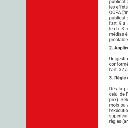
publicati
les effets
OOPA ["in
publicati
l’art. 9 a
le ch. 3 
médias él
préalable
2. Applic
Unigesti
conformém
l’art. 32 
3. Règle 
Dès la pu
celui de 
prix). Se
mois sui
l’exécuti
supérieur
règles (a