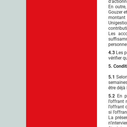
d’actionn
En outre
Gouzer et
montant 
Unigestio
contribut
Les acco
suffisamm
personnes
4.3
Les p
vérifier q
5. Condit
5.1
Selon 
semaines 
être déjà 
5.2
En pr
l’offrant
l’offrant
si l’offra
La prése
n’intervi