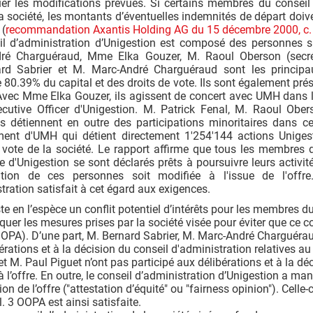
er les modifications prévues. Si certains membres du conseil 
la société, les montants d’éventuelles indemnités de départ do
 (
recommandation Axantis Holding AG du 15 décembre 2000, c.
il d’administration d’Unigestion est composé des personnes su
ré Charguéraud, Mme Elka Gouzer, M. Raoul Oberson (secrét
rd Sabrier et M. Marc-André Charguéraud sont les principau
80.39% du capital et des droits de vote. Ils sont également prés
Avec Mme Elka Gouzer, ils agissent de concert avec UMH dans le 
ecutive Officer d'Unigestion. M. Patrick Fenal, M. Raoul Obe
ls détiennent en outre des participations minoritaires dans c
iment d'UMH qui détient directement 1'254'144 actions Uniges
 vote de la société. Le rapport affirme que tous les membres d
e d'Unigestion se sont déclarés prêts à poursuivre leurs activité
tion de ces personnes soit modifiée à l'issue de l'offr
tration satisfait à cet égard aux exigences.
ste en l’espèce un conflit potentiel d’intérêts pour les membres du
quer les mesures prises par la société visée pour éviter que ce conf
OOPA). D’une part, M. Bernard Sabrier, M. Marc-André Charguéra
érations et à la décision du conseil d'administration relatives au
t M. Paul Piguet n’ont pas participé aux délibérations et à la d
 à l’offre. En outre, le conseil d’administration d’Unigestion a 
on de l’offre ("attestation d’équité" ou "fairness opinion"). Celle-
al. 3 OOPA est ainsi satisfaite.