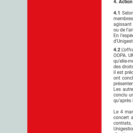
4. Action
4.1
Selon
membres d
agissant 
ou de l’a
En l’espè
d’Unigest
4.2
L’offr
OOPA. UMH
qu’elle-m
des droit
il est pr
ont concl
présenter
Les autr
conclu un
qu’après 
Le 4 mar
concert 
contrats
Unigesti