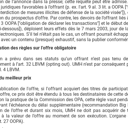
on de l’annonce dans la presse; cette requête peut être admise
 juridiques favorables à l’offrant (p. ex. l'art. 9 al. 3 lit. a OOPA ["
terdiction de mesures illicites de défense de la société visée"]),
on du prospectus d’offre. Par contre, les devoirs de l’offrant liés
l. 3 OOPA ["obligation de déclarer les transactions"] et le début de
ci-dessous]), déploient leurs effets dès le 7 mars 2003, jour de 
ectroniques. S’il tel n’était pas le cas, un offrant pourrait éch
 avec un contenu (presque) exhaustif, sans la publier conformé
ation des règles sur l’offre obligatoire
on a prévu dans ses statuts qu’un offrant n’est pas tenu de 
ent à l’art. 32 LBVM (opting out). UMH n’est par conséquent pa
al. 4 LBVM.
du meilleur prix
blication de l'offre, si l'offrant acquiert des titres de particip
l'offre, ce prix doit être étendu à tous les destinataires de cette 
lon la pratique de la Commission des OPA, cette règle vaut pendan
vant l'échéance du délai supplémentaire (recommandation Big S
on de l’offre et durant six mois, UMH ne doit pas acquérir de t
 à la valeur de l’offre au moment de son exécution. L'organe 
rt. 27 OOPA).