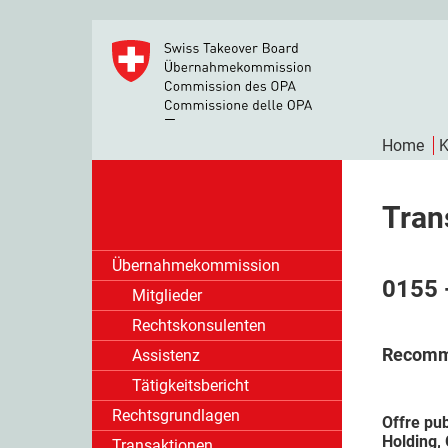
Home
K
Tran
Übernahmekommission
0155 
Mitglieder
Rechtskonsulenten
Recomma
Assistenz
Tätigkeitsbericht
Rechtsgrundlagen
Offre pub
Holding,
Transaktionen