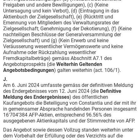
Freigaben und andere Bewilligungen), (c) (Keine
Untersagung und kein Verbot), (d) (Eintragung in das
Aktienbuch der Zielgesellschaft), (e) (Rücktritt und
Ernennung von Mitgliedern des Verwaltungsrates der
Zielgesellschaft; Genehmigung der Dekotierung), (f) (Keine
nachteiligen Beschlüsse der Generalversammlung der
Zielgesellschaft) und (g) (Kein Erwerb und keine
Veräusserung wesentlicher Vermögenswerte und keine
Aufnahme oder Rückzahlung wesentlicher
Fremdkapitalbeträge) gemäss Abschnitt A7.1 des
Angebotsprospekts (die
Weiterhin Geltenden
Angebotsbedingungen
) galten weiterhin (act. 106/1).
J.
Am 6. Juni 2024 umfasste gemäss der definitiven Meldung
des Endergebnisses vom 12. Juni 2024 (die
Definitive
Meldung des Endergebnisses
) des öffentlichen
Kaufangebots die Beteiligung von Constantia und der mit ihr
in gemeinsamer Absprache handelnden Personen insgesamt
16'704'384 AFP-Aktien, entsprechend 96.56% des
ausgegebenen Aktienkapitals und der Stimmrechte von AFP.
Das Angebot sowie dessen Vollzug standen weiterhin unter
dem Vorbehalt der Erfüllung oder des Verzichts auf die