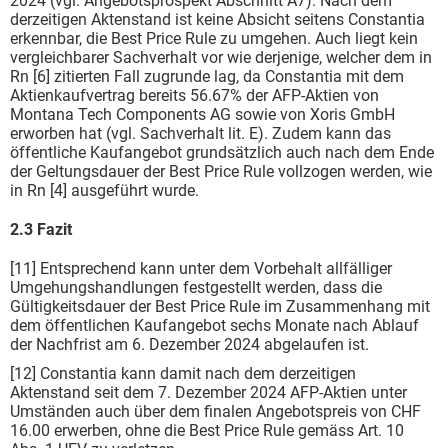
2024 (vgl. Angebotsprospekt Abschnitt A7). Nach dem
derzeitigen Aktenstand ist keine Absicht seitens Constantia
erkennbar, die Best Price Rule zu umgehen. Auch liegt kein
vergleichbarer Sachverhalt vor wie derjenige, welcher dem in
Rn [6] zitierten Fall zugrunde lag, da Constantia mit dem
Aktienkaufvertrag bereits 56.67% der AFP-Aktien von
Montana Tech Components AG sowie von Xoris GmbH
erworben hat (vgl. Sachverhalt lit. E). Zudem kann das
öffentliche Kaufangebot grundsätzlich auch nach dem Ende
der Geltungsdauer der Best Price Rule vollzogen werden, wie
in Rn [4] ausgeführt wurde.
2.3 Fazit
[11] Entsprechend kann unter dem Vorbehalt allfälliger
Umgehungshandlungen festgestellt werden, dass die
Gültigkeitsdauer der Best Price Rule im Zusammenhang mit
dem öffentlichen Kaufangebot sechs Monate nach Ablauf
der Nachfrist am 6. Dezember 2024 abgelaufen ist.
[12] Constantia kann damit nach dem derzeitigen
Aktenstand seit dem 7. Dezember 2024 AFP-Aktien unter
Umständen auch über dem finalen Angebotspreis von CHF
16.00 erwerben, ohne die Best Price Rule gemäss Art. 10