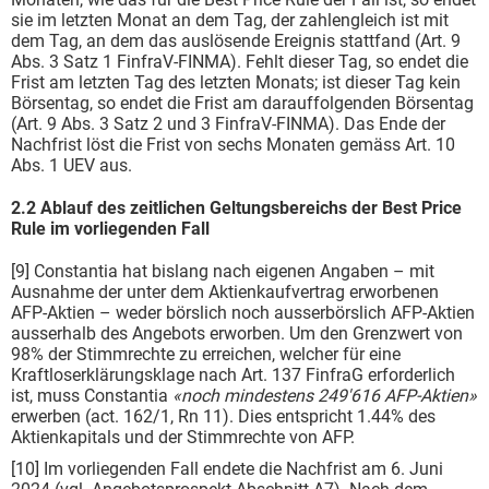
sie im letzten Monat an dem Tag, der zahlengleich ist mit
dem Tag, an dem das auslösende Ereignis stattfand (Art. 9
Abs. 3 Satz 1 FinfraV-FINMA). Fehlt dieser Tag, so endet die
Frist am letzten Tag des letzten Monats; ist dieser Tag kein
Börsentag, so endet die Frist am darauffolgenden Börsentag
(Art. 9 Abs. 3 Satz 2 und 3 FinfraV-FINMA). Das Ende der
Nachfrist löst die Frist von sechs Monaten gemäss Art. 10
Abs. 1 UEV aus.
2.2 Ablauf des zeitlichen Geltungsbereichs der Best Price
Rule im vorliegenden Fall
[9] Constantia hat bislang nach eigenen Angaben – mit
Ausnahme der unter dem Aktienkaufvertrag erworbenen
AFP-Aktien – weder börslich noch ausserbörslich AFP-Aktien
ausserhalb des Angebots erworben. Um den Grenzwert von
98% der Stimmrechte zu erreichen, welcher für eine
Kraftloserklärungsklage nach Art. 137 FinfraG erforderlich
ist, muss Constantia
«noch mindestens 249'616 AFP-Aktien»
erwerben (act. 162/1, Rn 11). Dies entspricht 1.44% des
Aktienkapitals und der Stimmrechte von AFP.
[10] Im vorliegenden Fall endete die Nachfrist am 6. Juni