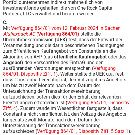
Portfoliounternehmen indirekt mehrheitlich von
Investmentfonds gehalten, die von One Rock Capital
Partners, LLC verwaltet und beraten werden.
C.
Mit
Verfügung 864/01 vom 12. Februar 2024 in Sachen
Aluflexpack AG
(
Verfügung 864/01
)
stellte die
Übernahmekommission (
UEK
) fest, dass der Entwurf der
Voranmeldung und die darin beschriebenen Bedingungen
zum öffentlichen Kaufangebot von Constantia an die
Aktionäre von AFP (das
öffentliche Kaufangebot
oder das
Angebot
) den Vorschriften des FinfraG und den
ausführenden Verordnungen entsprechen (
Verfügung
864/01, Dispositiv Ziff. 1
). Weiter stellte die UEK u.a. fest,
dass Constantia berechtigt ist, den Vollzug ihres Angebots
um bis zu zwölf Monate nach dem Datum der
Unterzeichnung der Transaktionsvereinbarung
aufzuschieben, sofern dies für den Erhalt der relevanten
Freistellungen erforderlich ist (
Verfügung 864/01, Dispositiv
Ziff. 4
). Zudem wurde im Wesentlichen festgestellt, dass
Constantia nicht verpflichtet ist, den Vollzug des Angebots
länger als zwölf Monate nach dem Datum der
Unterzeichnung der Transaktionsvereinbarung
aufzuschieben (
Verfügung 864/01, Dispositiv Ziff. 5 Satz 1
).