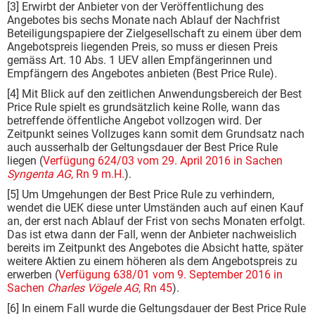
[3] Erwirbt der Anbieter von der Veröffentlichung des
Angebotes bis sechs Monate nach Ablauf der Nachfrist
Beteiligungspapiere der Zielgesellschaft zu einem über dem
Angebotspreis liegenden Preis, so muss er diesen Preis
gemäss Art. 10 Abs. 1 UEV allen Empfängerinnen und
Empfängern des Angebotes anbieten (Best Price Rule).
[4] Mit Blick auf den zeitlichen Anwendungsbereich der Best
Price Rule spielt es grundsätzlich keine Rolle, wann das
betreffende öffentliche Angebot vollzogen wird. Der
Zeitpunkt seines Vollzuges kann somit dem Grundsatz nach
auch ausserhalb der Geltungsdauer der Best Price Rule
liegen (
Verfügung 624/03 vom 29. April 2016 in Sachen
Syngenta AG
, Rn 9 m.H.
).
[5] Um Umgehungen der Best Price Rule zu verhindern,
wendet die UEK diese unter Umständen auch auf einen Kauf
an, der erst nach Ablauf der Frist von sechs Monaten erfolgt.
Das ist etwa dann der Fall, wenn der Anbieter nachweislich
bereits im Zeitpunkt des Angebotes die Absicht hatte, später
weitere Aktien zu einem höheren als dem Angebotspreis zu
erwerben (
Verfügung 638/01 vom 9. September 2016 in
Sachen
Charles Vögele AG
, Rn 45
).
[6] In einem Fall wurde die Geltungsdauer der Best Price Rule