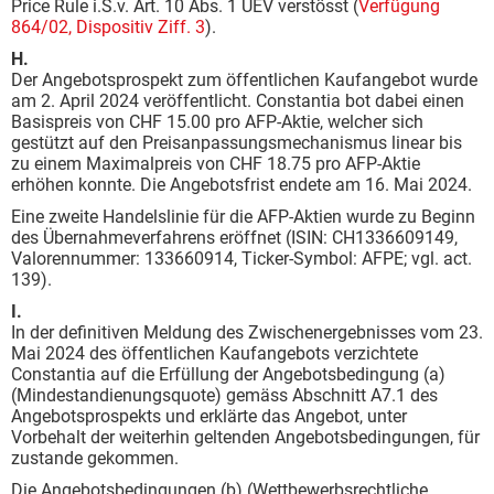
Price Rule i.S.v. Art. 10 Abs. 1 UEV verstösst (
Verfügung
864/02, Dispositiv Ziff. 3
).
H.
Der Angebotsprospekt zum öffentlichen Kaufangebot wurde
am 2. April 2024 veröffentlicht. Constantia bot dabei einen
Basispreis von CHF 15.00 pro AFP-Aktie, welcher sich
gestützt auf den Preisanpassungsmechanismus linear bis
zu einem Maximalpreis von CHF 18.75 pro AFP-Aktie
erhöhen konnte. Die Angebotsfrist endete am 16. Mai 2024.
Eine zweite Handelslinie für die AFP-Aktien wurde zu Beginn
des Übernahmeverfahrens eröffnet (ISIN: CH1336609149,
Valorennummer: 133660914, Ticker-Symbol: AFPE; vgl. act.
139).
I.
In der definitiven Meldung des Zwischenergebnisses vom 23.
Mai 2024 des öffentlichen Kaufangebots verzichtete
Constantia auf die Erfüllung der Angebotsbedingung (a)
(Mindestandienungsquote) gemäss Abschnitt A7.1 des
Angebotsprospekts und erklärte das Angebot, unter
Vorbehalt der weiterhin geltenden Angebotsbedingungen, für
zustande gekommen.
Die Angebotsbedingungen (b) (Wettbewerbsrechtliche