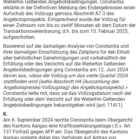
Weiterhin Geltenden Angebotsbedingungen. Constantia
erklärte in der Definitiven Meldung des Endergebnisses einen
Aufschub des Vollzugs gemäss Abschnitt A7.3 des
Angebotsprospekts. Entsprechend wurde der Vollzug für
einen Zeitraum von bis zu zwölf Monaten ab dem Datum der
Transaktionsvereinbarung, d.h. bis zum 15. Februar 2025,
aufgeschoben.
Basierend auf der damaligen Analyse von Constantia und
ihrer damaligen Einschätzung des Zeitplans für den Erhalt
aller behördlichen Genehmigungen und vorbehaltlich der
Erfüllung oder des Verzichts auf die Weiterhin Geltenden
Angebotsbedingungen ging Constantia am 12. Juni 2024
davon aus,
«dass der Vollzug um das vierte Quartal 2024
stattfinden wird (siehe Abschnitt H4 (Auszahlung des
Angebotspreises/Vollzugstag) des Angebotsprospekts).»
Constantia teilte mit, dass sie das Vollzugsdatum nach der
Erfüllung oder dem Verzicht auf die Weiterhin Geltenden
Angebotsbedingungen bekanntgeben wird (act. 114/1).
K.
Am 6. September 2024 reichte Constantia beim Obergericht
des Kantons Aargau eine Kraftloserklärungsklage i.S.v. Art.
137 FinfraG gegen AFP ein. Das Obergericht des Kantons
Aargau sistierte dabei das Verfahren auf Antrag von