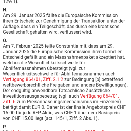
129/1).
N.
Am 29. Januar 2025 fällte die Europäische Kommission
ihren Entscheid zur Genehmigung der Transaktion unter der
Auflage, dass ein Teilgeschäft, das durch eine kroatische
Gesellschaft gehalten wird, veräussert wird.
O.
Am 7. Februar 2025 teilte Constantia mit, dass am 29.
Januar 2025 die Europäische Kommission ihren formellen
Entscheid gefällt und ein Massnahmenpaket akzeptiert hat,
welches die Wesentlichkeitsschwelle für
Abhilfemassnahmen übersteigt (vgl. zur
Wesentlichkeitsschwelle für Abhilfemassnahmen auch
Verfügung 864/01, Ziff. 2.1.2
zur Bedingung [b] betreffend
wettbewerbsrechtliche Freigaben und andere Bewilligungen).
Der endgültig anwendbare Tatsächliche Zusätzliche
Investitionsausgabebetrag (vgl. auch
Verfügung 864/01,
Ziff. 6
zum Preisanpassungsmechanismus im Einzelnen)
beträgt damit EUR 0. Daher ist der finale Angebotspreis CHF
16.00 für jede AFP-Aktie, was CHF 1 über dem Basispreis
von CHF 15.00 liegt (act. 145/1, Ziff. 2 Abs. 1).
P.