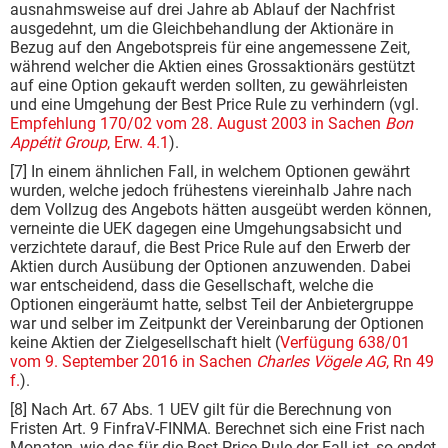
ausnahmsweise auf drei Jahre ab Ablauf der Nachfrist
ausgedehnt, um die Gleichbehandlung der Aktionäre in
Bezug auf den Angebotspreis für eine angemessene Zeit,
während welcher die Aktien eines Grossaktionärs gestützt
auf eine Option gekauft werden sollten, zu gewährleisten
und eine Umgehung der Best Price Rule zu verhindern (vgl.
Empfehlung 170/02 vom 28. August 2003 in Sachen
Bon
Appétit Group
, Erw. 4.1
).
[7] In einem ähnlichen Fall, in welchem Optionen gewährt
wurden, welche jedoch frühestens viereinhalb Jahre nach
dem Vollzug des Angebots hätten ausgeübt werden können,
verneinte die UEK dagegen eine Umgehungsabsicht und
verzichtete darauf, die Best Price Rule auf den Erwerb der
Aktien durch Ausübung der Optionen anzuwenden. Dabei
war entscheidend, dass die Gesellschaft, welche die
Optionen eingeräumt hatte, selbst Teil der Anbietergruppe
war und selber im Zeitpunkt der Vereinbarung der Optionen
keine Aktien der Zielgesellschaft hielt (
Verfügung 638/01
vom 9. September 2016 in Sachen
Charles Vögele AG
, Rn 49
f.
).
[8] Nach Art. 67 Abs. 1 UEV gilt für die Berechnung von
Fristen Art. 9 FinfraV-FINMA. Berechnet sich eine Frist nach
Monaten, wie das für die Best Price Rule der Fall ist, so endet