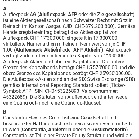
A.
Aluflexpack AG (
Aluflexpack
,
AFP
oder die
Zielgesellschaft
)
ist eine Aktiengesellschaft nach Schweizer Recht mit Sitz in
Reinach im Kanton Aargau (UID: CHE-379.203.800). Gemäss
Handelsregistereintrag beträgt das Aktienkapital von
Aluflexpack CHF 17'300'000, eingeteilt in 17'300'000
vinkulierte Namenaktien mit einem Nennwert von je CHF
1.00 (
Aluflexpack-Aktie
[
n
] oder
AFP-Aktie
[
n
]). Aluflexpack
verfügt zudem über ein bedingtes Kapital von 1'200'000
Aluflexpack-Aktien und über ein Kapitalband. Die untere
Grenze des Kapitalbands beträgt CHF 15'570'000.00 und die
obere Grenze des Kapitalbands beträgt CHF 25'950'000.00.
Die Aluflexpack-Aktien sind an der SIX Swiss Exchange (
SIX
)
gemäss International Reporting Standard kotiert (Ticker-
Symbol: AFP; ISIN: CH0453226893; Valorennummer:
45322689). Die Statuten von Aluflexpack enthalten weder
eine Opting out- noch eine Opting up-Klausel.
B.
Constantia Flexibles GmbH ist eine Gesellschaft mit
beschränkter Haftung nach österreichischem Recht mit Sitz
in Wien (
Constantia
,
Anbieterin
oder die
Gesuchstellerin
).
Constantia ist Teil einer Private Equity Struktur und wird als