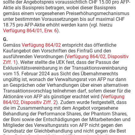
sollte der Angebotspreis voraussichtlich CHF 15.00 pro AFP-
Aktie als Basispreis betragen, wobei dieser Basispreis
gemäss einem vorgesehenen Preiserhöhungsmechanismus
unter bestimmten Voraussetzungen bis auf maximal CHF
18.75 pro AFP-Aktie erhöht werden kann (vgl. hierzu
Verfügung 864/01, Erw. 6
).
G.
Gemäss
Verfügung 864/02
entspricht das öffentliche
Kaufangebot den Vorschriften des FinfraG und den
ausführenden Verordnungen (
Verfügung 864/02, Dispositiv
Ziff. 1
). Weiter stellte die UEK fest, dass der Passus der
Exklusivitätsvereinbarung in der Transaktionsvereinbarung
vom 15. Februar 2024 aus Sicht des Übernahmerechts
ungültig ist, wonach der Verwaltungsrat von AFP nur dann
an Gesprächen oder Verhandlungen über einen alternativen
Transaktionsvorschlag teilnehmen darf, sofern dieser für die
Aktionäre von AFP als günstiger erachtet wird (
Verfügung
864/02, Dispositiv Ziff. 2
). Zudem wurde festgestellt, dass
die im Zusammenhang mit dem Angebot vorgesehene
Behandlung der Performance Shares, der Phantom Shares,
der Boni sowie der Entschädigungen der Mitarbeitenden und
Mitglieder des Verwaltungsrats von AFP nicht gegen den
Grundsatz der Gleichbehandlung und nicht gegen die Best