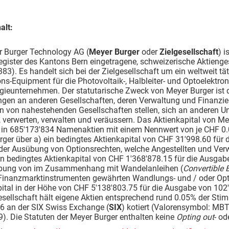
alt:
r Burger Technology AG (
Meyer Burger
oder
Zielgesellschaft
) 
gister des Kantons Bern eingetragene, schweizerische Aktienges
83). Es handelt sich bei der Zielgesellschaft um ein weltweit t
ns-Equipment für die Photovoltaik-, Halbleiter- und Optoelektroni
gieunternehmen. Der statutarische Zweck von Meyer Burger ist 
ngen an anderen Gesellschaften, deren Verwaltung und Finanzie
n von nahestehenden Gesellschaften stellen, sich an anderen U
 verwerten, verwalten und veräussern. Das Aktienkapital von Me
t in 685'173'834 Namenaktien mit einem Nennwert von je CHF 0.
rger über a) ein bedingtes Aktienkapital von CHF 31'998.60 fü
er Ausübung von Optionsrechten, welche Angestellten und Verw
ein bedingtes Aktienkapital von CHF 1'368'878.15 für die Aus
bung von im Zusammenhang mit Wandelanleihen (
Convertible
Finanzmarktinstrumenten gewährten Wandlungs- und / oder Opti
pital in der Höhe von CHF 5'138'803.75 für die Ausgabe von 10
esellschaft hält eigene Aktien entsprechend rund 0.05% der Stim
6 an der SIX Swiss Exchange (
SIX
) kotiert (Valorensymbol: M
). Die Statuten der Meyer Burger enthalten keine
Opting out
- od