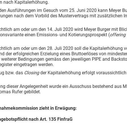
en nach Kapitalerhöhung.
en Ausführungen im Gesuch vom 25. Juni 2020 kann Meyer Bur
rungen nach dem Vorbild des Mustervertrags mit zusätzlichen In
htlich am oder um den 14. Juli 2020 wird Meyer Burger mit Blic
onsvariante einen Emissions- und Kotierungsprospekt (
offering
htlich am oder um den 28. Juli 2020 soll die Kapitalerhöhung 
nd der erfolgreichen Erzielung eines Bruttoerlöses von mindest
ger weiterer Bedingungen gemäss den jeweiligen PIPE and Back
gister eingetragen werden.
zug bzw. das
Closing
der Kapitalerhöhung erfolgt voraussichtlic
ung dieser Angelegenheit wurde ein Ausschuss bestehend aus Mi
omas Rufer gebildet.
nahmekommission zieht in Erwägung:
gebotspflicht nach Art. 135 FinfraG