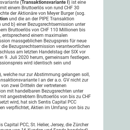
svariante (
Transaktionsvariante I
) ist eine
e mit einem Bruttoerlös von rund CHF 30
chte der Aktionäre von Meyer Burger (sog.
tion
und die an der PIPE Transaktion
) und b) einer Bezugsrechtsemission unter
em Bruttoerlös von CHF 110 Millionen bis
), entsprechend einem maximalen
ssion massgeblichen Bezugspreis für neue
r die Bezugsrechtsemission verantwortlichen
schluss am letzten Handelstag der SIX vor
en 9. Juli 2020 herum, gemeinsam festlegen.
sionspreis wird identisch sein und
), welche nur zur Abstimmung gelangen soll,
saktionsvariante I an der a.o. GV nicht zur
von zwei Dritteln der vertretenen
ion mit handelbaren Bezugsrechten unter
it angestrebtem Bruttoerlös von bis zu CHF
etzt wird, hat sich Sentis Capital PCC
en verpflichtet, Aktien im Umfang von bis zu
 Capital PCC, St. Helier, Jersey, die Zürcher