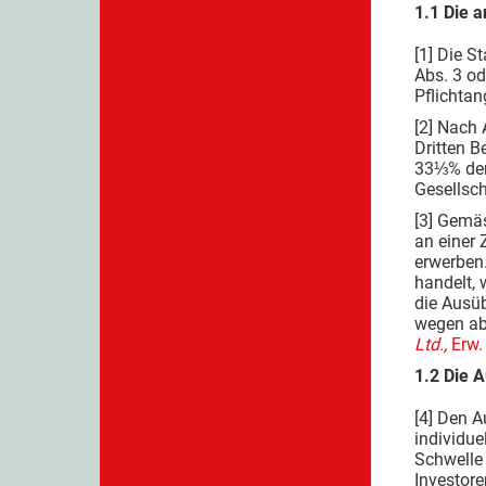
1.1 Die 
[1] Die S
Abs. 3 od
Pflichtan
[2] Nach 
Dritten B
33⅓% der 
Gesellsch
[3] Gemäs
an einer 
erwerben.
handelt, 
die Ausüb
wegen ab
Ltd.,
Erw. 
1.2 Die A
[4] Den A
individue
Schwelle 
Investore