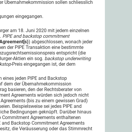
er Übernahmekommission sollen schliesslich
wägungen eingegangen.
ger am 18. Juni 2020 mit jedem einzelnen
g.
PIPE and backstop commitment
Agreement[s)
) abgeschlossen, wonach jeder
ahmen der PIPE Transaktion eine bestimmte
ezugsrechtsemissionspreis entspricht (die
Burger-Aktien ein sog.
backstop underwriting
kstop
-Preis eingegangen ist, der dem
n eines jeden PIPE and Backstop
 auf dem der Übernahmekommission
ag basieren, den der Rechtsberater von
tment Agreements würden sich jedoch nicht
 Agreements (bis zu einem gewissen Grad)
eien. Beispielsweise sei jedes PIPE and
iche Bedingungen geknüpft. Darüber hinaus
top Commitment Agreements enthaltenen
IPE and Backstop Commitment Agreements
esitz, die Veräusserung oder das Stimmrecht