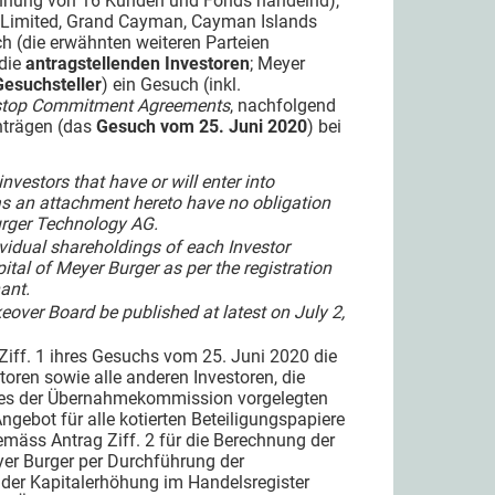
nung von 16 Kunden und Fonds handelnd),
nd Limited, Grand Cayman, Cayman Islands
ch (die erwähnten weiteren Parteien
die
antragstellenden Investoren
; Meyer
Gesuchsteller
) ein Gesuch (inkl.
stop Commitment Agreements
, nachfolgend
nträgen (das
Gesuch vom 25. Juni 2020
) bei
nvestors that have or will enter into
as an attachment hereto have no obligation
urger Technology AG
.
ividual shareholdings of each Investor
ital of Meyer Burger as per the registration
nant
.
eover Board be published at latest on July 2,
iff. 1 ihres Gesuchs vom 25. Juni 2020 die
ren sowie alle anderen Investoren, die
 des der Übernahmekommission vorgelegten
Angebot für alle kotierten Beteiligungspapiere
emäss Antrag Ziff. 2 für die Berechnung der
eyer Burger per Durchführung der
der Kapitalerhöhung im Handelsregister