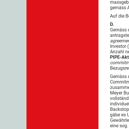
massgebe
gemäss An
Auf die 
D.
Gemäss d
antragste
agreeme
Investor 
Anzahl ne
PIPE-Akt
commitm
Bezugsre
Gemäss d
Commitme
zusammen
Meyer Bu
vollstän
individue
Backstop
gäbe es 
Gewährle
eine sog