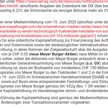
en unter
https://www.ser-ag.com/de/resources/notifications-mar
ders.html#/
abrufbaren Angaben der Datenbank der SIX über bed
wärtig 8.22% der Stimmrechte als einziger Aktionär mehr als 3
n einer Medienmitteilung vom 19. Juni 2020 (abrufbar unter d
www.meyerburger.com/de/unternehmen/medien-center/news/meyer
nanbieter-zu-einem-technologisch-fuehrenden-hersteller-von-so
hoehung-mit-bruttoerloes-von-chf-165-millionen-geplant/
) inform
e für eine ordentliche Kapitalerhöhung zur Finanzierung des Au
en und Solarmodule sowie der diesbezüglichen Vertriebsstruktur
rhöhung, in deren Rahmen der Zielgesellschaft über die Ausgab
 von je CHF 0.05 (
neue Meyer Burger-Aktien
) neue Mittel im 
n sollen, sollen die Aktionäre von Meyer Burger anlässlich einer
dentlichen Generalversammlung von Meyer Burger (
a.o. GV
) ab
höhung ist, dass ein Bruttoerlös von mindestens CHF 150 Millio
gsrates von Meyer Burger zu den Traktanden 1 und 2 in der Einl
 19. Juni 2020 im Schweizerischen Handelsamtsblatt [SHAB] ver
) sowie auf Basis eines entsprechenden Feststellungs- und Sta
ngsrates von Meyer Burger gemäss Art. 652g Abs. 1 OR werden d
er Kapitalerhöhung im Handelsregister stimm- und dividendenber
hführung der Kapitalerhöhung sind gemäss der Medienmitteilun
er Änderungen zwei Transaktionsvarianten vorgesehen: