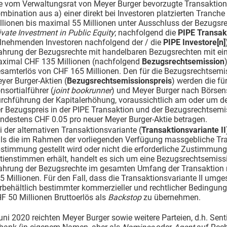
e vom Verwaltungsrat von Meyer Burger bevorzugte Transaktion
mbination aus a) einer direkt bei Investoren platzierten Tranch
llionen bis maximal 55 Millionen unter Ausschluss der Bezugsre
ivate Investment in Public Equity
; nachfolgend die
PIPE Transak
ilnehmenden Investoren nachfolgend der / die
PIPE Investore[n]
hrung der Bezugsrechte mit handelbaren Bezugsrechten mit ein
ximal CHF 135 Millionen (nachfolgend
Bezugsrechtsemission
samterlös von CHF 165 Millionen. Den für die Bezugsrechtsemi
yer Burger-Aktien (
Bezugsrechtsemissionspreis
) werden die fü
nsortialführer (
joint bookrunner
) und Meyer Burger nach Börsen
rchführung der Kapitalerhöhung, voraussichtlich am oder um d
r Bezugspreis in der PIPE Transaktion und der Bezugsrechtsemis
ndestens CHF 0.05 pro neuer Meyer Burger-Aktie betragen.
i der alternativen Transaktionsvariante (
Transaktionsvariante II
lls die im Rahmen der vorliegenden Verfügung massgebliche Tran
stimmung gestellt wird oder nicht die erforderliche Zustimmung 
tienstimmen erhält, handelt es sich um eine Bezugsrechtsemiss
hrung der Bezugsrechte im gesamten Umfang der Transaktion m
5 Millionen. Für den Fall, dass die Transaktionsvariante II umges
rbehältlich bestimmter kommerzieller und rechtlicher Bedingung
F 50 Millionen Bruttoerlös als
Backstop
zu übernehmen.
ni 2020 reichten Meyer Burger sowie weitere Parteien, d.h. Sentis