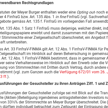
anwendbaren Rechtsgrundlagen
tatuten der Meyer Burger enthalten weder eine
Opting out
- noch 
er 4 FinfraG bzw. Art. 135 Abs. 1
in fine
FinfraG (vgl. Sachverhalt
gebote gemäss Art. 135 f. FinfraG im vorliegenden Fall anwendb
Art. 135 Abs. 1 Satz 1 FinfraG muss derjenige, welcher direkt, 
eteiligungspapiere erwirbt und damit zusammen mit den Papieren,
Stimmrechte einer Zielgesellschaft überschreitet, ein Angebot fü
aft unterbreiten.
s Art. 33 FinfraV-FINMA gilt Art. 12 Abs. 1 FinfraV-FINMA für P
Zielgesellschaft im Hinblick auf deren Beherrschung in gemeins
 Art. 12 Abs. 1 FinfraV-FINMA bestimmt, dass in gemeinsamer A
wer seine Verhaltensweise im Hinblick auf den Erwerb oder die 
ung von Stimmrechten mit Dritten durch Vertrag, durch andere 
stimmt (vgl. zum Ganzen auch die
Verfügung 672/01 vom 26. 
3 ff.
).
usführungen der Gesuchsteller zu ihren Anträgen Ziff. 1 und Zi
usführungen der Gesuchsteller zufolge sei mit Blick auf die Tran
lle (Aktien-)Beteiligung irgendeines antragstellenden Investors 
von 33⅓% der Stimmrechte an Meyer Burger überschreitet. Die (
n dürften individuell betrachtet zum Zeitpunkt der Eintragung d