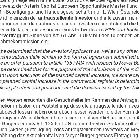
bank (in eigenem Namen, aber als
Nominee
oder
Agent
auf Rech
Schweiz, der Astaris Capital European Opportunities Master Fu
BH Beteiligungs- und Handelsgesellschaft m.b.H., Wien, Österrei
nd je einzeln der
antragstellende Investor
und alle zusammen 
usammen mit den antragstellenden Investoren nachfolgend die
dener Beilagen, insbesondere eines Entwurfs des
PIPE and Back
rvertrag
) im Sinne von Art. 61 Abs. 1 UEV mit den folgenden A
nahmekommission ein:
 be determined that the Investor Applicants as well as any other i
ents substantially similar to the form of agreement submitted 
e an offer pursuant to article 135 FMIA
with respect to Meyer B
 be determined that for the purpose of the calculation of the ind
nt upon execution of the planned capital increase, the share cap
h planned capital increase in the commercial register is determi
his application and procedure and the decision issued by the Tak
en Worten ersuchten die Gesuchsteller im Rahmen des Antrags Z
kommission um Feststellung, dass die antragstellenden Investo
 abgeschlossen haben oder abschliessen werden, die der Form
trags im Wesentlichen ähnlich sind, nicht verpflichtet sind, ein 
 Burger gemäss Art. 135 FinfraG zu unterbreiten. Sodann soll g
llen (Aktien-)Beteiligung jedes antragstellenden Investors an M
rhöhung das Aktienkapital von Meyer Burger gemäss Eintragung 