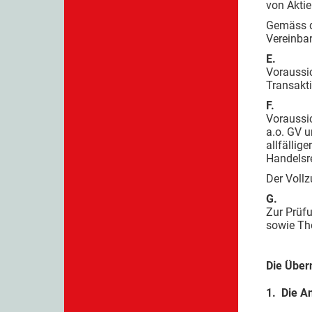
von Akti
Gemäss d
Vereinba
E.
Voraussic
Transakti
F.
Voraussic
a.o. GV u
allfälli
Handelsre
Der Voll
G.
Zur Prüf
sowie Th
Die Über
1. Die An