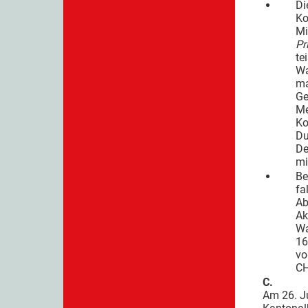
Di
Ko
Mi
Pr
te
Wa
ma
Ge
Me
Ko
Du
De
mi
Be
fa
Ab
Ak
Wa
16
vo
CH
C.
Am 26. Ju