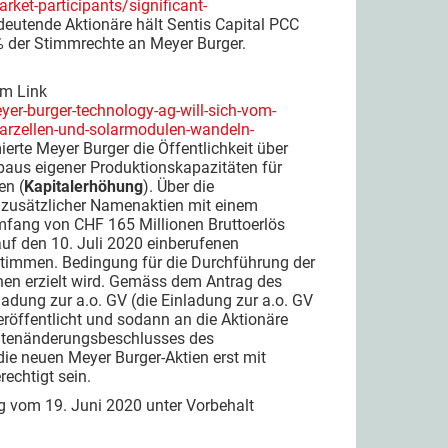
ket-participants/significant-
eutende Aktionäre hält Sentis Capital PCC
% der Stimmrechte an Meyer Burger.
em Link
-burger-technology-ag-will-sich-vom-
larzellen-und-solarmodulen-wandeln-
ierte Meyer Burger die Öffentlichkeit über
fbaus eigener Produktionskapazitäten für
en (
Kapitalerhöhung
). Über die
e zusätzlicher Namenaktien mit einem
Umfang von CHF 165 Millionen Bruttoerlös
 auf den 10. Juli 2020 einberufenen
stimmen. Bedingung für die Durchführung der
nen erzielt wird. Gemäss dem Antrag des
adung zur a.o. GV (die Einladung zur a.o. GV
öffentlicht und sodann an die Aktionäre
tutenänderungsbeschlusses des
ie neuen Meyer Burger-Aktien erst mit
echtigt sein.
g vom 19. Juni 2020 unter Vorbehalt