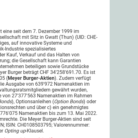
ist eine seit dem 7. Dezember 1999 im
ellschaft mit Sitz in Gwatt (Thun) (UID: CHE-
ätiges, auf innovative Systeme und
k-Industrie spezialisiertes
der Kauf, Verkauf und das Halten von
rung; die Gesellschaft kann Garantien
nternehmen beteiligen sowie Grundstücke
yer Burger beträgt CHF 34'258'691.70. Es ist
05 (
Meyer Burger-Aktien
). Zudem verfügt
r die Ausgabe von 639'972 Namenaktien im
altungsratsmitgliedern gewährt wurden,
gabe von 27'377'563 Namenaktien im Rahmen
 Bonds
), Optionsanleihen (
Option Bonds
) oder
onsrechten und über c) ein genehmigtes
2'776'075 Namenaktien bis zum 13. Mai 2022.
mrechte. Die Meyer Burger-Aktien sind seit
BTN; ISIN: CH0108503795; Valorennummer:
er
Opting up
-Klausel.