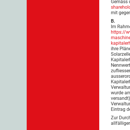
Gemäss d
sharehol
mit gegen
B.
Im Rahme
https://
maschine
kapitaler
ihre Plän
Solarzell
Kapitale
Nennwert
zufliesse
ausseror
Kapitaler
Verwaltun
wurde am
versandt
Verwaltu
Eintrag d
Zur Durc
allfällig