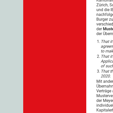
Kantonal
Zürich, 
und die I
nachfolge
Burger z
verschie
der
Muste
der Über
1.
That it
agreem
to mak
2.
That it
Applica
of suc
3.
That t
2020.
Mit ander
Übernahme
Verträge
Musterver
der Meyer
individue
Kapitale