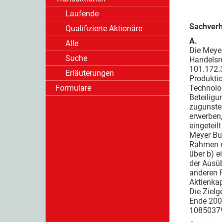
Laufende
Sachverh
Qualifizierte Aktionäre
A.
Alle
Die Meye
Suche
Handelsre
101.172.3
Erläuterungen
Produktio
Formulare
Technolo
Beteiligu
zugunste
erwerben,
eingeteil
Meyer Bu
Rahmen d
über b) 
der Ausü
anderen 
Aktienka
Die Zielg
Ende 200
10850379