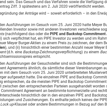
nd sein. Das Gesuch und das Verfahren sowie die Verfügung d
trag Ziff. 3 spätestens am 2. Juli 2020 veröffentlicht werden.
Begründung der Anträge wird – soweit erforderlich – in den Er
en Ausführungen im Gesuch vom 25. Juni 2020 hatte Meyer Bur
llenden Investor sowie mit anderen Investoren verschiedene so
nts
(nachfolgend das oder die
PIPE and Backstop Commitment 
(i) sich verpflichtet hat, ein PIPE Investor zu werden und im R
uer Meyer Burger-Aktien zu einem Preis zu zeichnen, der dem B
ien
), und (ii) hinsichtlich einer bestimmten Anzahl neuer Meyer 
ent
(d.h. eine
Backstop
-Zeichnungsverpflichtung) zu einem
Bac
chtsemissionspreis entspricht.
en Ausführungen der Gesuchsteller sind sich die Bestimmunge
nt Agreements ähnlich, da sämtliche dieser Vereinbarungen
 mit dem Gesuch vom 25. Juni 2020 unterbreiteten Mustervertr
rger aufgesetzt hatte. Die einzelnen PIPE and Backstop Commi
dig entsprechen, da die meisten PIPE and Backstop Commitment
ll zwischen den entsprechenden Parteien ausgehandelt worden s
 Commitment Agreement an bestimmte kommerzielle und rechtl
Unterschiede hinsichtlich der in den einzelnen PIPE and Backs
istungen und Zusicherungen. Es enthalte jedoch keines der P
.
Lock up
-Klausel oder andere Bestimmungen in Bezug auf den B