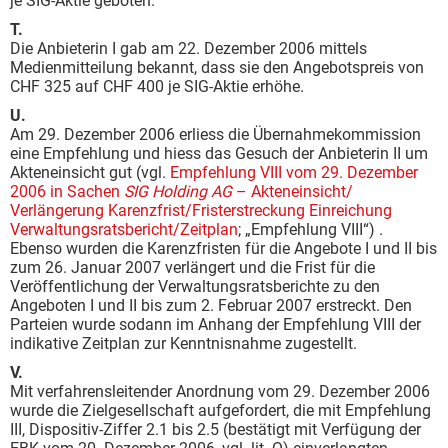
je SIG-Aktie geboten.
T.
Die Anbieterin I gab am 22. Dezember 2006 mittels
Medienmitteilung bekannt, dass sie den Angebotspreis von
CHF 325 auf CHF 400 je SIG-Aktie erhöhe.
U.
Am 29. Dezember 2006 erliess die Übernahmekommission
eine Empfehlung und hiess das Gesuch der Anbieterin II um
Akteneinsicht gut (vgl.
Empfehlung VIII vom 29. Dezember
2006 in Sachen
SIG Holding AG
– Akteneinsicht/
Verlängerung Karenzfrist/Fristerstreckung Einreichung
Verwaltungsratsbericht/Zeitplan
; „Empfehlung VIII“) .
Ebenso wurden die Karenzfristen für die Angebote I und II bis
zum 26. Januar 2007 verlängert und die Frist für die
Veröffentlichung der Verwaltungsratsberichte zu den
Angeboten I und II bis zum 2. Februar 2007 erstreckt. Den
Parteien wurde sodann im Anhang der Empfehlung VIII der
indikative Zeitplan zur Kenntnisnahme zugestellt.
V.
Mit verfahrensleitender Anordnung vom 29. Dezember 2006
wurde die Zielgesellschaft aufgefordert, die mit Empfehlung
III, Dispositiv-Ziffer 2.1 bis 2.5 (bestätigt mit Verfügung der