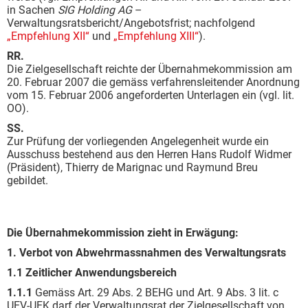
in Sachen
SIG Holding AG
–
Verwaltungsratsbericht/Angebotsfrist; nachfolgend
„Empfehlung XII“
und
„Empfehlung XIII“
).
RR.
Die Zielgesellschaft reichte der Übernahmekommission am
20. Februar 2007 die gemäss verfahrensleitender Anordnung
vom 15. Februar 2006 angeforderten Unterlagen ein (vgl. lit.
OO).
SS.
Zur Prüfung der vorliegenden Angelegenheit wurde ein
Ausschuss bestehend aus den Herren Hans Rudolf Widmer
(Präsident), Thierry de Marignac und Raymund Breu
gebildet.
Die Übernahmekommission zieht in Erwägung:
1. Verbot von Abwehrmassnahmen des Verwaltungsrats
1.1 Zeitlicher Anwendungsbereich
1.1.1
Gemäss Art. 29 Abs. 2 BEHG und Art. 9 Abs. 3 lit. c
UEV-UEK darf der Verwaltungsrat der Zielgesellschaft von