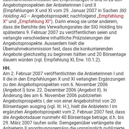
Angebotsprospekten der Anbieterinnen I und II
(Empfehlungen X und XI vom 29. Januar 2007 in Sachen
SIG
Holding AG
– Angebotsprospekt; nachfolgend
„Empfehlung
X“
und
„Empfehlung XI“
). Darin erwog sie unter anderem,
dass die Berichte des Verwaltungsrates der SIG Holding bis
spätestens 9. Februar 2007 zu veröffentlichen seien und
verlangte verschiedene inhaltliche Präzisierungen der
Angebotsprospekte. Ausserdem hielt die
Übernahmekommission fest, dass die konkurrierenden
Angebote gleichzeitig zu beginnen hätten und 20 Börsentage
dauern würden (vgl. Empfehlung XI, Erw. 10.1.2).
HH.
Am 2. Februar 2007 veröffentlichten die Anbieterinnen I und
II die in den Empfehlungen X und XI verlangten Ergänzungen
zu den Angebotsprospekten vom 6. November 2006
(Angebot I) bzw. 22. Dezember 2006 (Angebot II). In
Änderung des am 6. November 2006 publizierten
Angebotsprospekts I, der von einer Angebotsfrist von 20
Börsentagen ausging (vgl. lit. H.), hielt die Anbieterin I im
ergänzten Angebotsprospekt vom 2. Februar 2007 fest, dass
die Angebotsdauer nunmehr 40 Börsentage betrage, d.h. bis
29. März 2007 laufen solle. Demgegenüber verlängerte die
Anbieterin II anordnungsgemäss die ursprünglich publizierte