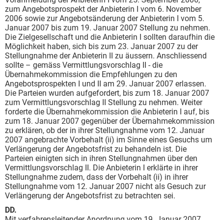
zum Angebotsprospekt der Anbieterin I vom 6. November
2006 sowie zur Angebotsänderung der Anbieterin I vom 5.
Januar 2007 bis zum 19. Januar 2007 Stellung zu nehmen.
Die Zielgesellschaft und die Anbieterin I sollten daraufhin die
Möglichkeit haben, sich bis zum 23. Januar 2007 zu der
Stellungnahme der Anbieterin II zu äussern. Anschliessend
sollte – gemäss Vermittlungsvorschlag II - die
Übernahmekommission die Empfehlungen zu den
Angebotsprospekten I und II am 29. Januar 2007 erlassen.
Die Parteien wurden aufgefordert, bis zum 18. Januar 2007
zum Vermittlungsvorschlag II Stellung zu nehmen. Weiter
forderte die Übernahmekommission die Anbieterin I auf, bis
zum 18. Januar 2007 gegenüber der Übernahmekommission
zu erklären, ob der in ihrer Stellungnahme vom 12. Januar
2007 angebrachte Vorbehalt (ii) im Sinne eines Gesuchs um
Verlängerung der Angebotsfrist zu behandeln ist. Die
Parteien einigten sich in ihren Stellungnahmen über den
Vermittlungsvorschlag II. Die Anbieterin I erklärte in ihrer
Stellungnahme zudem, dass der Vorbehalt (ii) in ihrer
Stellungnahme vom 12. Januar 2007 nicht als Gesuch zur
Verlängerung der Angebotsfrist zu betrachten sei.
DD.
Mit verfahrensleitender Anordnung vom 19. Januar 2007