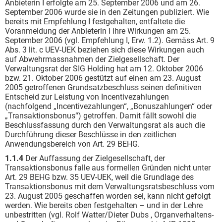
Anbieterin I erfolgte am 25. September 2006 und am 26.
September 2006 wurde sie in den Zeitungen publiziert. Wie
bereits mit Empfehlung I festgehalten, entfaltete die
Voranmeldung der Anbieterin I ihre Wirkungen am 25.
September 2006 (vgl. Empfehlung I, Erw. 1.2). Gemäss Art. 9
Abs. 3 lit. c UEV-UEK beziehen sich diese Wirkungen auch
auf Abwehrmassnahmen der Zielgesellschaft. Der
Verwaltungsrat der SIG Holding hat am 12. Oktober 2006
bzw. 21. Oktober 2006 gestützt auf einen am 23. August
2005 getroffenen Grundsatzbeschluss seinen definitiven
Entscheid zur Leistung von Incentivezahlungen
(nachfolgend „Incentivezahlungen“, „Bonuszahlungen“ oder
„Transaktionsbonus“) getroffen. Damit fällt sowohl die
Beschlussfassung durch den Verwaltungsrat als auch die
Durchführung dieser Beschlüsse in den zeitlichen
Anwendungsbereich von Art. 29 BEHG.
1.1.4
Der Auffassung der Zielgesellschaft, der
Transaktionsbonus falle aus formellen Gründen nicht unter
Art. 29 BEHG bzw. 35 UEV-UEK, weil die Grundlage des
Transaktionsbonus mit dem Verwaltungsratsbeschluss vom
23. August 2005 geschaffen worden sei, kann nicht gefolgt
werden. Wie bereits oben festgehalten – und in der Lehre
unbestritten (vgl. Rolf Watter/Dieter Dubs , Organverhaltens-