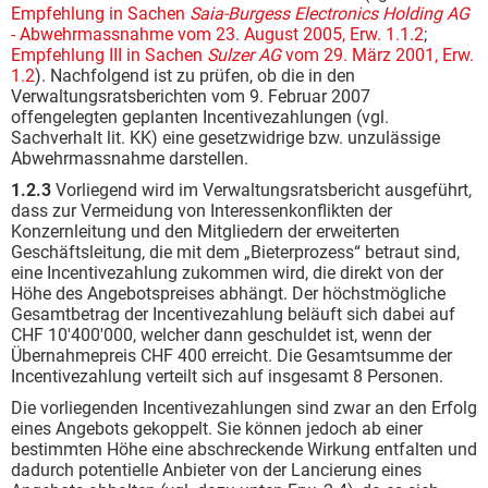
Empfehlung in Sachen
Saia-Burgess Electronics Holding AG
- Abwehrmassnahme vom 23. August 2005, Erw. 1.1.2
;
Empfehlung III in Sachen
Sulzer AG
vom 29. März 2001, Erw.
1.2
). Nachfolgend ist zu prüfen, ob die in den
Verwaltungsratsberichten vom 9. Februar 2007
offengelegten geplanten Incentivezahlungen (vgl.
Sachverhalt lit. KK) eine gesetzwidrige bzw. unzulässige
Abwehrmassnahme darstellen.
1.2.3
Vorliegend wird im Verwaltungsratsbericht ausgeführt,
dass zur Vermeidung von Interessenkonflikten der
Konzernleitung und den Mitgliedern der erweiterten
Geschäftsleitung, die mit dem „Bieterprozess“ betraut sind,
eine Incentivezahlung zukommen wird, die direkt von der
Höhe des Angebotspreises abhängt. Der höchstmögliche
Gesamtbetrag der Incentivezahlung beläuft sich dabei auf
CHF 10'400'000, welcher dann geschuldet ist, wenn der
Übernahmepreis CHF 400 erreicht. Die Gesamtsumme der
Incentivezahlung verteilt sich auf insgesamt 8 Personen.
Die vorliegenden Incentivezahlungen sind zwar an den Erfolg
eines Angebots gekoppelt. Sie können jedoch ab einer
bestimmten Höhe eine abschreckende Wirkung entfalten und
dadurch potentielle Anbieter von der Lancierung eines