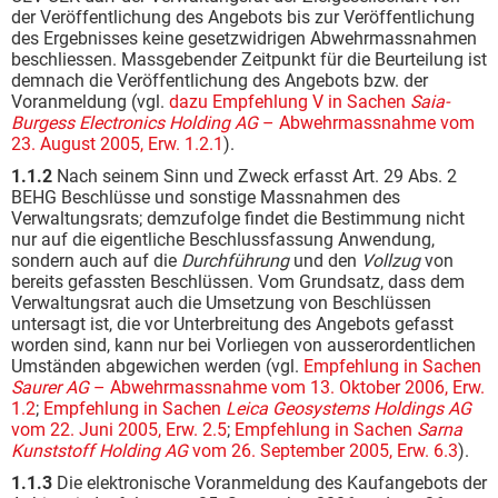
der Veröffentlichung des Angebots bis zur Veröffentlichung
des Ergebnisses keine gesetzwidrigen Abwehrmassnahmen
beschliessen. Massgebender Zeitpunkt für die Beurteilung ist
demnach die Veröffentlichung des Angebots bzw. der
Voranmeldung (vgl.
dazu Empfehlung V in Sachen
Saia-
Burgess Electronics Holding AG
– Abwehrmassnahme vom
23. August 2005, Erw. 1.2.1
).
1.1.2
Nach seinem Sinn und Zweck erfasst Art. 29 Abs. 2
BEHG Beschlüsse und sonstige Massnahmen des
Verwaltungsrats; demzufolge findet die Bestimmung nicht
nur auf die eigentliche Beschlussfassung Anwendung,
sondern auch auf die
Durchführung
und den
Vollzug
von
bereits gefassten Beschlüssen. Vom Grundsatz, dass dem
Verwaltungsrat auch die Umsetzung von Beschlüssen
untersagt ist, die vor Unterbreitung des Angebots gefasst
worden sind, kann nur bei Vorliegen von ausserordentlichen
Umständen abgewichen werden (vgl.
Empfehlung in Sachen
Saurer AG
– Abwehrmassnahme vom 13. Oktober 2006, Erw.
1.2
;
Empfehlung in Sachen
Leica Geosystems Holdings AG
vom 22. Juni 2005, Erw. 2.5
;
Empfehlung in Sachen
Sarna
Kunststoff Holding AG
vom 26. September 2005, Erw. 6.3
).
1.1.3
Die elektronische Voranmeldung des Kaufangebots der