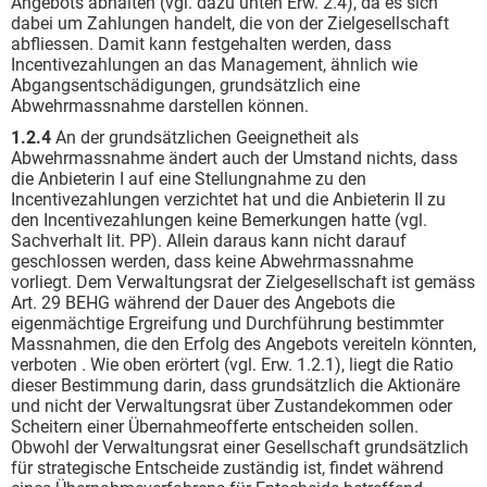
Angebots abhalten (vgl. dazu unten Erw. 2.4), da es sich
dabei um Zahlungen handelt, die von der Zielgesellschaft
abfliessen. Damit kann festgehalten werden, dass
Incentivezahlungen an das Management, ähnlich wie
Abgangsentschädigungen, grundsätzlich eine
Abwehrmassnahme darstellen können.
1.2.4
An der grundsätzlichen Geeignetheit als
Abwehrmassnahme ändert auch der Umstand nichts, dass
die Anbieterin I auf eine Stellungnahme zu den
Incentivezahlungen verzichtet hat und die Anbieterin II zu
den Incentivezahlungen keine Bemerkungen hatte (vgl.
Sachverhalt lit. PP). Allein daraus kann nicht darauf
geschlossen werden, dass keine Abwehrmassnahme
vorliegt. Dem Verwaltungsrat der Zielgesellschaft ist gemäss
Art. 29 BEHG während der Dauer des Angebots die
eigenmächtige Ergreifung und Durchführung bestimmter
Massnahmen, die den Erfolg des Angebots vereiteln könnten,
verboten . Wie oben erörtert (vgl. Erw. 1.2.1), liegt die Ratio
dieser Bestimmung darin, dass grundsätzlich die Aktionäre
und nicht der Verwaltungsrat über Zustandekommen oder
Scheitern einer Übernahmeofferte entscheiden sollen.
Obwohl der Verwaltungsrat einer Gesellschaft grundsätzlich
für strategische Entscheide zuständig ist, findet während