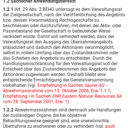
1.2 Sachlicher Anwendungsbereich
1.2.1
Art. 29 Abs. 2 BEHG untersagt es dem Verwaltungsrat
der Zielgesellschaft, nach der Veröffentlichung des Angebots
bzw. dessen Voranmeldung Rechtsgeschäfte zu
beschliessen oder durchzuführen, mit denen der Aktiv- oder
Passivbestand der Gesellschaft in bedeutender Weise
verändert würde. Damit soll verhindert werden, dass der
Verwaltungsrat den Ausgang des Übernahmeangebots
präjudiziert und dadurch den Aktionären verunmöglicht,
selbst in vollem Umfang über das Zustandekommen oder
das Scheitern des Angebots zu entscheiden. Durch die
Handlungseinschränkung für den Verwaltungsrat soll der
Entscheid über das Zustandekommen des Angebots den
Aktionären zugewiesen werden. Deshalb bleibt eine
entsprechende Ermächtigung der Generalversammlung
vorbehalten (vgl.
Empfehlung in Sachen
Saurer AG
–
Abwehrmassnahme vom 13. Oktober 2006, Erw. 1.1.1
;
Empfehlung I in Sachen
ENR Eastern Natural Resources SA
vom 28. September 2001, Erw. 1
).
1.2.2
Abwehrmassnahmen sind demnach alle Handlungen
der zuständigen Organe, die bei objektiver
Betrachtungsweise geeignet sind, eine unerwünschte
Übernahme zu erschweren oder zu verhindern (vgl.
auch