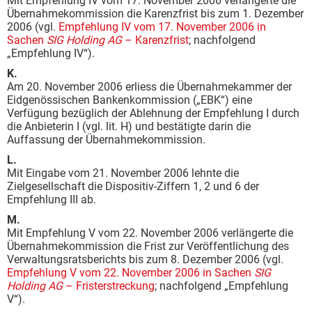
Mit Empfehlung IV vom 17. November 2006 verlängerte die
Übernahmekommission die Karenzfrist bis zum 1. Dezember
2006 (vgl.
Empfehlung IV vom 17. November 2006 in
Sachen
SIG Holding AG
– Karenzfrist
; nachfolgend
„Empfehlung IV“).
K.
Am 20. November 2006 erliess die Übernahmekammer der
Eidgenössischen Bankenkommission („EBK“) eine
Verfügung bezüglich der Ablehnung der Empfehlung I durch
die Anbieterin I (vgl. lit. H) und bestätigte darin die
Auffassung der Übernahmekommission.
L.
Mit Eingabe vom 21. November 2006 lehnte die
Zielgesellschaft die Dispositiv-Ziffern 1, 2 und 6 der
Empfehlung III ab.
M.
Mit Empfehlung V vom 22. November 2006 verlängerte die
Übernahmekommission die Frist zur Veröffentlichung des
Verwaltungsratsberichts bis zum 8. Dezember 2006 (vgl.
Empfehlung V vom 22. November 2006 in Sachen
SIG
Holding AG
– Fristerstreckung
; nachfolgend „Empfehlung
V“).