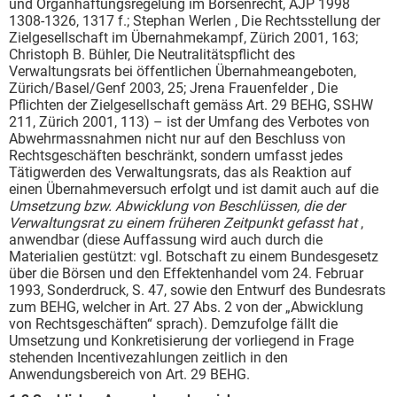
und Organhaftungsregelung im Börsenrecht, AJP 1998
1308-1326, 1317 f.; Stephan Werlen , Die Rechtsstellung der
Zielgesellschaft im Übernahmekampf, Zürich 2001, 163;
Christoph B. Bühler, Die Neutralitätspflicht des
Verwaltungsrats bei öffentlichen Übernahmeangeboten,
Zürich/Basel/Genf 2003, 25; Jrena Frauenfelder , Die
Pflichten der Zielgesellschaft gemäss Art. 29 BEHG, SSHW
211, Zürich 2001, 113) – ist der Umfang des Verbotes von
Abwehrmassnahmen nicht nur auf den Beschluss von
Rechtsgeschäften beschränkt, sondern umfasst jedes
Tätigwerden des Verwaltungsrats, das als Reaktion auf
einen Übernahmeversuch erfolgt und ist damit auch auf die
Umsetzung bzw. Abwicklung von Beschlüssen, die der
Verwaltungsrat zu einem früheren Zeitpunkt gefasst hat
,
anwendbar (diese Auffassung wird auch durch die
Materialien gestützt: vgl. Botschaft zu einem Bundesgesetz
über die Börsen und den Effektenhandel vom 24. Februar
1993, Sonderdruck, S. 47, sowie den Entwurf des Bundesrats
zum BEHG, welcher in Art. 27 Abs. 2 von der „Abwicklung
von Rechtsgeschäften“ sprach). Demzufolge fällt die
Umsetzung und Konkretisierung der vorliegend in Frage
stehenden Incentivezahlungen zeitlich in den
Anwendungsbereich von Art. 29 BEHG.