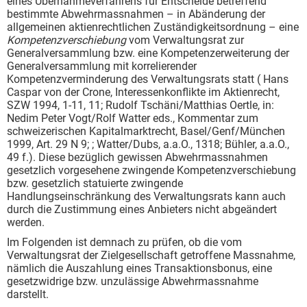
eines Übernahmeverfahrens für Entscheide betreffend
bestimmte Abwehrmassnahmen – in Abänderung der
allgemeinen aktienrechtlichen Zuständigkeitsordnung – eine
Kompetenzverschiebung
vom Verwaltungsrat zur
Generalversammlung bzw. eine Kompetenzerweiterung der
Generalversammlung mit korrelierender
Kompetenzverminderung des Verwaltungsrats statt ( Hans
Caspar von der Crone, Interessenkonflikte im Aktienrecht,
SZW 1994, 1-11, 11; Rudolf Tschäni/Matthias Oertle, in:
Nedim Peter Vogt/Rolf Watter eds., Kommentar zum
schweizerischen Kapitalmarktrecht, Basel/Genf/München
1999, Art. 29 N 9; ; Watter/Dubs, a.a.O., 1318; Bühler, a.a.O.,
49 f.). Diese bezüglich gewissen Abwehrmassnahmen
gesetzlich vorgesehene zwingende Kompetenzverschiebung
bzw. gesetzlich statuierte zwingende
Handlungseinschränkung des Verwaltungsrats kann auch
durch die Zustimmung eines Anbieters nicht abgeändert
werden.
Im Folgenden ist demnach zu prüfen, ob die vom
Verwaltungsrat der Zielgesellschaft getroffene Massnahme,
nämlich die Auszahlung eines Transaktionsbonus, eine
gesetzwidrige bzw. unzulässige Abwehrmassnahme
darstellt.