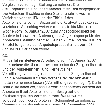
angesetzt, um zu den Vorbehalten der Anbieterin I zum
Vergleichsvorschlag I Stellung zu nehmen. Die
Stellungnahmen sind innert anberaumter Frist eingegangen.
Die Anbieterin II schlug in ihrer Stellungnahme vor, im
Verfahren vor der UEK und der EBK auf das
Akteneinsichtsrecht in Bezug auf die Kaufvertragsakten zu
verzichten. Sie schlug weiter vor, dass sie bis Mitte der
Woche vom 15. Januar 2007 zum Angebotsprospekt der
Anbieterin I sowie zur Änderung des Angebotsprospekts der
Anbieterin I Stellung nehmen werden würde und die UEK ihre
Empfehlungen zu den Angebotsprospekten bis zum 23.
Januar 2007 erlassen werde.
CC.
Mit verfahrensleitender Anordnung vom 17. Januar 2007
unterbreitete die Übernahmekommission der Zielgesellschaft
und den Anbieterinnen I und II erneut einen
Vermittlungsvorschlag, nachdem sich die Zielgesellschaft
und die Anbieterin II zu den Vorbehalten der Anbieterin I
hatten vernehmen lassen („Vermittlungsvorschlag II“). Darin
schlug sie ihnen vor, dass sie vom angebotenen Verzicht der
Anbieterin II auf Akteneinsicht in Bezug auf die
Kaufvertragsakten Vormerk nimmt. Weiter wurde
vorgeschlagen, der Anbieterin II Gelegenheit zu geben, zur
Voranmeldung der Anbieterin I vom 25. September 2006,