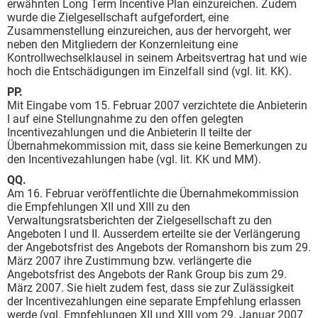
erwähnten Long Term Incentive Plan einzureichen. Zudem
wurde die Zielgesellschaft aufgefordert, eine
Zusammenstellung einzureichen, aus der hervorgeht, wer
neben den Mitgliedern der Konzernleitung eine
Kontrollwechselklausel in seinem Arbeitsvertrag hat und wie
hoch die Entschädigungen im Einzelfall sind (vgl. lit. KK).
PP.
Mit Eingabe vom 15. Februar 2007 verzichtete die Anbieterin
I auf eine Stellungnahme zu den offen gelegten
Incentivezahlungen und die Anbieterin II teilte der
Übernahmekommission mit, dass sie keine Bemerkungen zu
den Incentivezahlungen habe (vgl. lit. KK und MM).
QQ.
Am 16. Februar veröffentlichte die Übernahmekommission
die Empfehlungen XII und XIII zu den
Verwaltungsratsberichten der Zielgesellschaft zu den
Angeboten I und II. Ausserdem erteilte sie der Verlängerung
der Angebotsfrist des Angebots der Romanshorn bis zum 29.
März 2007 ihre Zustimmung bzw. verlängerte die
Angebotsfrist des Angebots der Rank Group bis zum 29.
März 2007. Sie hielt zudem fest, dass sie zur Zulässigkeit
der Incentivezahlungen eine separate Empfehlung erlassen
werde (vgl. Empfehlungen XII und XIII vom 29. Januar 2007