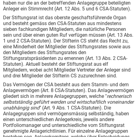
haben nur die an der betreffenden Anlagegruppe beteiligten
Anleger ein Stimmrecht (Art. 12 Abs. 5 und 6 CSA-Statuten).
Der Stiftungsrat ist das oberste geschaftsführende Organ
und besteht gemäss den CSA-Statuten aus mindestens
sieben fachkundigen Mitgliedern, die natürliche Personen
sein und über einen guten Ruf verfügen müssen (Art. 13 Abs.
1 und 2 CSA-Statuten). Der Stifterin CS steht das Recht zu,
eine Minderheit der Mitglieder des Stiftungsrates sowie aus
den Mitgliedern des Stiftungsrates den
Stiftungsratspräsidenten zu ernennen (Art. 13 Abs. 2 CSA-
Statuten). Aktuell besteht der Stiftungsrat aus elf
Mitgliedern, wobei acht Mitglieder Vertreter der Anleger sind
und drei Mitglieder der Stifterin CS zuzurechnen sind.
Das Vermögen der CSA besteht aus dem Stamm- und dem
Anlagevermögen (Art. 8 CSA-Statuten). Das Anlagevermögen
gliedert sich in mehrere Anlagegruppen, welche "
rechnerisch
selbstständig geführt werden und wirtschaftlich voneinander
unabhängig sind
" (Art. 9 Abs. 1 CSA-Statuten). Die
Anlagegruppen sind vermögensmässig selbständig, haben
einen unterschiedlichen Anlegerkreis, jeweils andere
Portfoliomanager und unterschiedliche vom Stiftungsrat
genehmigte Anlagerichtlinien. Für einzelne Anlagegruppen
bestehen sog. Anlagekomitees, welche über Entscheidungs-