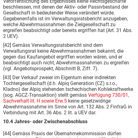
Veröffentlichung des Ergebnisses keine Rechtsgeschäfte
beschliessen, mit denen der Aktiv- oder Passivbestand der
Gesellschaft in bedeutender Weise verändert würde.
Gegebenenfalls ist im Verwaltungsratsbericht anzugeben,
welche Abwehrmassnahmen die Zielgesellschaft zu
ergreifen beabsichtigt oder bereits ergriffen hat (Art. 31 Abs.
2 UEV).
[42] Gemäss Verwaltungsratsbericht sind dem
Verwaltungsrat keine Abwehrmassnahmen bekannt, die
gegen das Kaufangebot ergriffen worden wären, und er
beabsichtigt auch nicht, Abwehrmassnahmen zu ergreifen
(vgl. Angebotsprospekt, Abschnitt B, Ziff. 7).
[43] Der Verkauf zweier im Eigentum einer indirekten
Tochtergesellschaft (d.h. Alpiq Generation (CZ) s.r.o.,
Kladno) der Alpiq stehenden tschechischen Kohlekraftwerke
(sog. AGCZ-Transaktion) stellt gemäss
Verfügung 730/01,
Sachverhalt lit. H sowie Erw.5
keine gesetzwidrige
Abwehrmassnahme im Sinne von Art. 132 Abs. 2 FinfraG in
Verbindung mit Art. 36 Abs. 2 lit. a UEV dar.
10.4 Jahres- oder Zwischenabschluss
[44] Gemäss Praxis der Übernahmekommission dürfen