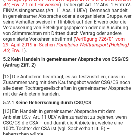
AG
, Erw. 2.1 mit Hinweisen
). Dabei gilt Art. 12 Abs. 1 FinfraV-
FINMA sinngemäss (Art. 11 Abs. 1 UEV). Demnach handelt
in gemeinsamer Absprache oder als organisierte Gruppe, wer
seine Verhaltensweise im Hinblick auf den Erwerb oder die
Veräusserung von Beteiligungspapieren oder die Ausübung
von Stimmrechten mit Dritten durch Vertrag oder andere
organisierte Vorkehren abstimmt (
Verfügung 726/01 vom
29. April 2019 in Sachen
Panalpina Welttransport (Holding)
AG
, Erw. 1
).
5.2 Kein Handeln in gemeinsamer Absprache von CSG/CS
(Antrag Ziff. 2)
[12] Die Anbieterin beantragt, es sei festzustellen, dass im
Zusammenhang mit dem Kaufangebot weder CSG/CS noch
alle deren Tochtergesellschaften in gemeinsamer Absprache
mit der Anbieterin handeln.
5.2.1
Keine Beherrschung durch CSG/CS
[13] Ein Handeln in gemeinsamer Absprache mit dem
Anbieter i.S.v. Art. 11 UEV wäre zunächst zu bejahen, wenn
CSG/CS die CSA – und damit die Anbieterin, welche eine
100%-Tochter der CSA ist (vgl. Sachverhalt lit. B) –
beherrschen würde.