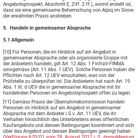
Angebotsprospekt, Abschnitt E, Ziff. 2 ff.), womit erstellt ist,
dass sie eine gemeinsame Beherrschung von Alpiq im Sinne
der erwähnten Praxis anstreben.
5. Handeln in gemeinsamer Absprache
5.1 Allgemein
[10] Für Personen, die im Hinblick auf ein Angebot in
gemeinsamer Absprache oder als organisierte Gruppe mit
der Anbieterin handeln, gilt Art. 12 Abs. 1 FinfraV-FINMA
sinngemäss (Art. 11 Abs. 1 UEV). Solche Personen haben die
Pflichten nach Art. 12 UEV einzuhalten, was von der
Prüfstelle zu überprüfen ist. Die Anbieterin hat nach Art. 19
Abs. 1 lit. d UEV die in gemeinsamer Absprache mit ihr
handelnden Personen im Angebotsprospekt offen zu legen.
[11] Gemäss Praxis der Übernahmekommission handeln
Personen im Hinblick auf ein Angebot in gemeinsamer
Absprache mit dem Anbieter i.S.v. Art. 11 UEV, die ihr
Verhalten hinsichtlich des Unterbreitens eines öffentlichen
Kaufangebots und dessen Bedingungen koordiniert und sich
über das Angebot und dessen Bedingungen geeinigt haben
(
Verfügung 670/01 vom 28. August 2017 i. S.
ImmoMentum