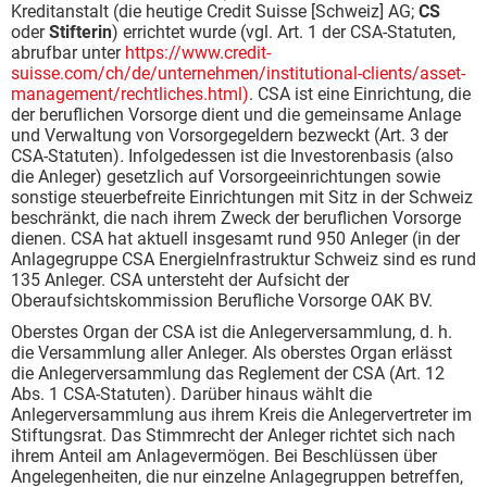
Kreditanstalt (die heutige Credit Suisse [Schweiz] AG;
CS
oder
Stifterin
) errichtet wurde (vgl. Art. 1 der CSA-Statuten,
abrufbar unter
https://www.credit-
suisse.com/ch/de/unternehmen/institutional-clients/asset-
management/rechtliches.html
)
. CSA ist eine Einrichtung, die
der beruflichen Vorsorge dient und die gemeinsame Anlage
und Verwaltung von Vorsorgegeldern bezweckt (Art. 3 der
CSA-Statuten)
.
Infolgedessen ist die Investorenbasis (also
die Anleger) gesetzlich auf Vorsorgeeinrichtungen sowie
sonstige steuerbefreite Einrichtungen mit Sitz in der Schweiz
beschränkt, die nach ihrem Zweck der beruflichen Vorsorge
dienen. CSA hat aktuell insgesamt rund 950 Anleger (in der
Anlagegruppe CSA EnergieInfrastruktur Schweiz sind es rund
135 Anleger. CSA untersteht der Aufsicht der
Oberaufsichtskommission Berufliche Vorsorge OAK BV.
Oberstes Organ der CSA ist die Anlegerversammlung, d. h.
die Versammlung aller Anleger. Als oberstes Organ erlässt
die Anlegerversammlung das Reglement der CSA (Art. 12
Abs. 1 CSA-Statuten). Darüber hinaus wählt die
Anlegerversammlung aus ihrem Kreis die Anlegervertreter im
Stiftungsrat. Das Stimmrecht der Anleger richtet sich nach
ihrem Anteil am Anlagevermögen. Bei Beschlüssen über
Angelegenheiten, die nur einzelne Anlagegruppen betreffen,