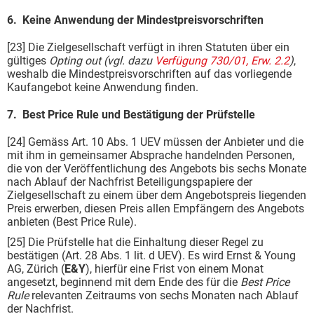
6. Keine Anwendung der Mindestpreisvorschriften
[23] Die Zielgesellschaft verfügt in ihren Statuten über ein
gültiges
Opting out
(vgl. dazu
Verfügung 730/01, Erw. 2.2
)
,
weshalb die Mindestpreisvorschriften auf das vorliegende
Kaufangebot keine Anwendung finden.
7. Best Price Rule und Bestätigung der Prüfstelle
[24] Gemäss Art. 10 Abs. 1 UEV müssen der Anbieter und die
mit ihm in gemeinsamer Absprache handelnden Personen,
die von der Veröffentlichung des Angebots bis sechs Monate
nach Ablauf der Nachfrist Beteiligungspapiere der
Zielgesellschaft zu einem über dem Angebotspreis liegenden
Preis erwerben, diesen Preis allen Empfängern des Angebots
anbieten (Best Price Rule).
[25] Die Prüfstelle hat die Einhaltung dieser Regel zu
bestätigen (Art. 28 Abs. 1 lit. d UEV). Es wird Ernst & Young
AG, Zürich (
E&Y
), hierfür eine Frist von einem Monat
angesetzt, beginnend mit dem Ende des für die
Best Price
Rule
relevanten Zeitraums von sechs Monaten nach Ablauf
der Nachfrist.