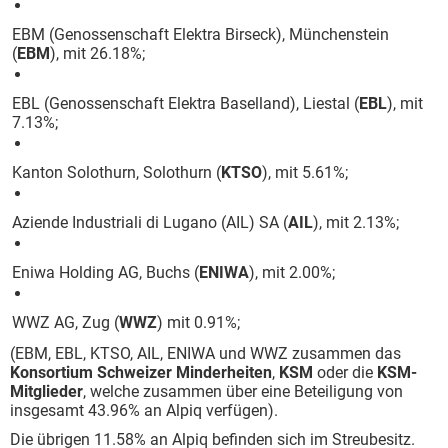
EBM (Genossenschaft Elektra Birseck), Münchenstein
(
EBM
), mit 26.18%;
EBL (Genossenschaft Elektra Baselland), Liestal (
EBL
), mit
7.13%;
Kanton Solothurn, Solothurn (
KTSO
), mit 5.61%;
Aziende Industriali di Lugano (AIL) SA (
AIL
), mit 2.13%;
Eniwa Holding AG, Buchs (
ENIWA
), mit 2.00%;
WWZ AG, Zug (
WWZ
) mit 0.91%;
(EBM, EBL, KTSO, AIL, ENIWA und WWZ zusammen das
Konsortium Schweizer Minderheiten
,
KSM
oder die
KSM-
Mitglieder
, welche zusammen über eine Beteiligung von
insgesamt 43.96% an Alpiq verfügen).
Die übrigen 11.58% an Alpiq befinden sich im Streubesitz.