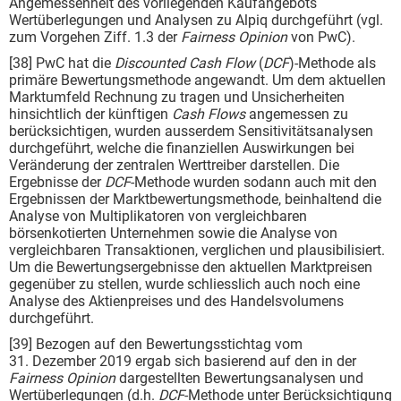
Angemessenheit des vorliegenden Kaufangebots
Wertüberlegungen und Analysen zu Alpiq durchgeführt (vgl.
zum Vorgehen Ziff. 1.3 der
Fairness Opinion
von PwC).
[38] PwC hat die
Discounted Cash Flow
(
DCF
)-Methode als
primäre Bewertungsmethode angewandt. Um dem aktuellen
Marktumfeld Rechnung zu tragen und Unsicherheiten
hinsichtlich der künftigen
Cash Flows
angemessen zu
berücksichtigen, wurden ausserdem Sensitivitätsanalysen
durchgeführt, welche die finanziellen Auswirkungen bei
Veränderung der zentralen Werttreiber darstellen. Die
Ergebnisse der
DCF
-Methode wurden sodann auch mit den
Ergebnissen der Marktbewertungsmethode, beinhaltend die
Analyse von Multiplikatoren von vergleichbaren
börsenkotierten Unternehmen sowie die Analyse von
vergleichbaren Transaktionen, verglichen und plausibilisiert.
Um die Bewertungsergebnisse den aktuellen Marktpreisen
gegenüber zu stellen, wurde schliesslich auch noch eine
Analyse des Aktienpreises und des Handelsvolumens
durchgeführt.
[39] Bezogen auf den Bewertungsstichtag vom
31. Dezember 2019 ergab sich basierend auf den in der
Fairness Opinion
dargestellten Bewertungsanalysen und
Wertüberlegungen (d.h.
DCF
-Methode unter Berücksichtigung