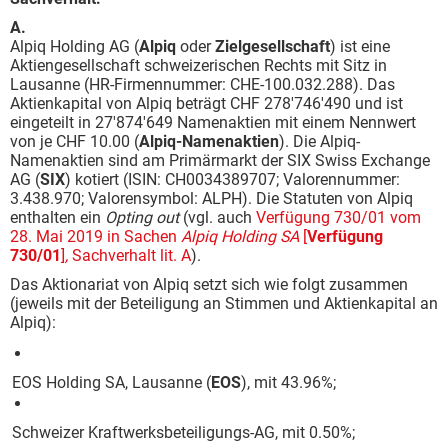
A.
Alpiq Holding AG (
Alpiq
oder
Zielgesellschaft
) ist eine
Aktiengesellschaft schweizerischen Rechts mit Sitz in
Lausanne (HR-Firmennummer: CHE-100.032.288). Das
Aktienkapital von Alpiq beträgt CHF 278'746'490 und ist
eingeteilt in 27'874'649 Namenaktien mit einem Nennwert
von je CHF 10.00 (
Alpiq-Namenaktien
). Die Alpiq-
Namenaktien sind am Primärmarkt der SIX Swiss Exchange
AG (
SIX
) kotiert (ISIN: CH0034389707; Valorennummer:
3.438.970; Valorensymbol: ALPH). Die Statuten von Alpiq
enthalten ein
Opting out
(vgl. auch
Verfügung 730/01 vom
28. Mai 2019 in Sachen
Alpiq Holding SA
[
Verfügung
730/01
]
,
Sachverhalt lit. A
).
Das Aktionariat von Alpiq setzt sich wie folgt zusammen
(jeweils mit der Beteiligung an Stimmen und Aktienkapital an
Alpiq):
EOS Holding SA, Lausanne (
EOS
), mit 43.96%;
Schweizer Kraftwerksbeteiligungs-AG, mit 0.50%;