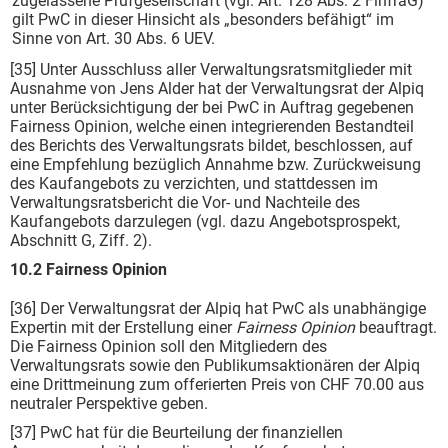
zugelassene Prüfgesellschaft (vgl. Art. 128 Abs. 2 FinfraG)
gilt PwC in dieser Hinsicht als „besonders befähigt“ im
Sinne von Art. 30 Abs. 6 UEV.
[35] Unter Ausschluss aller Verwaltungsratsmitglieder mit
Ausnahme von Jens Alder hat der Verwaltungsrat der Alpiq
unter Berücksichtigung der bei PwC in Auftrag gegebenen
Fairness Opinion, welche einen integrierenden Bestandteil
des Berichts des Verwaltungsrats bildet,
beschlossen, auf
eine Empfehlung bezüglich Annahme bzw. Zurückweisung
des Kaufangebots zu verzichten, und stattdessen im
Verwaltungsratsbericht die Vor- und Nachteile des
Kaufangebots darzulegen (vgl. dazu Angebotsprospekt,
Abschnitt G, Ziff. 2).
10.2 Fairness Opinion
[36] Der Verwaltungsrat der Alpiq hat PwC als unabhängige
Expertin mit der Erstellung einer
Fairness Opinion
beauftragt.
Die Fairness Opinion soll den Mitgliedern des
Verwaltungsrats sowie den Publikumsaktionären der Alpiq
eine Drittmeinung zum offerierten Preis von CHF 70.00 aus
neutraler Perspektive geben.
[37] PwC hat für die Beurteilung der finanziellen