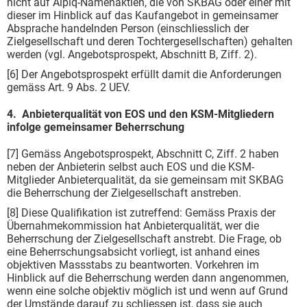
nicht auf Alpiq-Namenaktien, die von SKBAG oder einer mit
dieser im Hinblick auf das Kaufangebot in gemeinsamer
Absprache handelnden Person (einschliesslich der
Zielgesellschaft und deren Tochtergesellschaften) gehalten
werden (vgl. Angebotsprospekt, Abschnitt B, Ziff. 2).
[6] Der Angebotsprospekt erfüllt damit die Anforderungen
gemäss Art. 9 Abs. 2 UEV.
4. Anbieterqualität von EOS und den KSM-Mitgliedern
infolge gemeinsamer Beherrschung
[7] Gemäss Angebotsprospekt, Abschnitt C, Ziff. 2 haben
neben der Anbieterin selbst auch EOS und die KSM-
Mitglieder Anbieterqualität, da sie gemeinsam mit SKBAG
die Beherrschung der Zielgesellschaft anstreben.
[8] Diese Qualifikation ist zutreffend: Gemäss Praxis der
Übernahmekommission hat Anbieterqualität, wer die
Beherrschung der Zielgesellschaft anstrebt. Die Frage, ob
eine Beherrschungsabsicht vorliegt, ist anhand eines
objektiven Massstabs zu beantworten. Vorkehren im
Hinblick auf die Beherrschung werden dann angenommen,
wenn eine solche objektiv möglich ist und wenn auf Grund
der Umstände darauf zu schliessen ist, dass sie auch