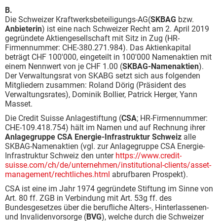
B.
Die Schweizer Kraftwerksbeteiligungs-AG(
SKBAG
bzw.
Anbieterin
) ist eine nach Schweizer Recht am 2. April 2019
gegründete Aktiengesellschaft mit Sitz in Zug (HR-
Firmennummer: CHE-380.271.984). Das Aktienkapital
beträgt CHF 100'000, eingeteilt in 100'000 Namenaktien mit
einem Nennwert von je CHF 1.00 (
SKBAG-Namenaktien
).
Der Verwaltungsrat von SKABG setzt sich aus folgenden
Mitgliedern zusammen: Roland Dörig (Präsident des
Verwaltungsrates), Dominik Bollier, Patrick Herger, Yann
Masset.
Die Credit Suisse Anlagestiftung (
CSA
; HR-Firmennummer:
CHE-109.418.754) hält im Namen und auf Rechnung ihrer
Anlagegruppe CSA Energie-Infrastruktur Schweiz
alle
SKBAG-Namenaktien (vgl. zur Anlagegruppe CSA Energie-
Infrastruktur Schweiz den unter
https://www.credit-
suisse.com/ch/de/unternehmen/institutional-clients/asset-
management/rechtliches.html
abrufbaren Prospekt).
CSA ist eine im Jahr 1974 gegründete Stiftung im Sinne von
Art. 80 ff. ZGB in Verbindung mit Art. 53g ff. des
Bundesgesetzes über die berufliche Alters‑, Hinterlassenen-
und Invalidenvorsorge (
BVG
), welche durch die Schweizer