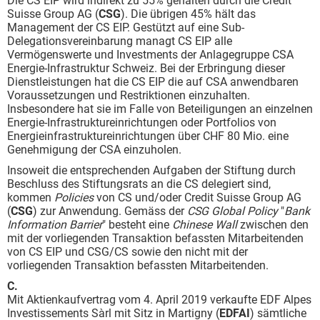
Die CS EIP wird indirekt zu 55% gehalten durch die Credit
Suisse Group AG (
CSG
). Die übrigen 45% hält das
Management der CS EIP. Gestützt auf eine Sub-
Delegationsvereinbarung managt CS EIP alle
Vermögenswerte und Investments der Anlagegruppe CSA
Energie-Infrastruktur Schweiz. Bei der Erbringung dieser
Dienstleistungen hat die CS EIP die auf CSA anwendbaren
Voraussetzungen und Restriktionen einzuhalten.
Insbesondere hat sie im Falle von Beteiligungen an einzelnen
Energie-Infrastruktureinrichtungen oder Portfolios von
Energieinfrastruktureinrichtungen über CHF 80 Mio. eine
Genehmigung der CSA einzuholen.
Insoweit die entsprechenden Aufgaben der Stiftung durch
Beschluss des Stiftungsrats an die CS delegiert sind,
kommen
Policies
von CS und/oder Credit Suisse Group AG
(
CSG
) zur Anwendung. Gemäss der
CSG Global Policy
"
Bank
Information Barrier
" besteht eine
Chinese Wall
zwischen den
mit der vorliegenden Transaktion befassten Mitarbeitenden
von CS EIP und CSG/CS sowie den nicht mit der
vorliegenden Transaktion befassten Mitarbeitenden.
C.
Mit Aktienkaufvertrag vom 4. April 2019 verkaufte EDF Alpes
Investissements Sàrl mit Sitz in Martigny (
EDFAI
) sämtliche