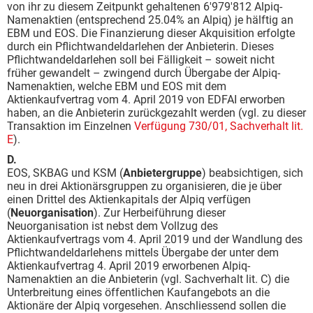
von ihr zu diesem Zeitpunkt gehaltenen 6'979'812 Alpiq-
Namenaktien (entsprechend 25.04% an Alpiq) je hälftig an
EBM und EOS. Die Finanzierung dieser Akquisition erfolgte
durch ein Pflichtwandeldarlehen der Anbieterin. Dieses
Pflichtwandeldarlehen soll bei Fälligkeit – soweit nicht
früher gewandelt – zwingend durch Übergabe der Alpiq-
Namenaktien, welche EBM und EOS mit dem
Aktienkaufvertrag vom 4. April 2019 von EDFAI erworben
haben, an die Anbieterin zurückgezahlt werden (vgl. zu dieser
Transaktion im Einzelnen
Verfügung 730/01, Sachverhalt lit.
E
).
D.
EOS, SKBAG und KSM (
Anbietergruppe
) beabsichtigen, sich
neu in drei Aktionärsgruppen zu organisieren, die je über
einen Drittel des Aktienkapitals der Alpiq verfügen
(
Neuorganisation
). Zur Herbeiführung dieser
Neuorganisation ist nebst dem Vollzug des
Aktienkaufvertrags vom 4. April 2019 und der Wandlung des
Pflichtwandeldarlehens mittels Übergabe der unter dem
Aktienkaufvertrag 4. April 2019 erworbenen Alpiq-
Namenaktien an die Anbieterin (vgl. Sachverhalt lit. C) die
Unterbreitung eines öffentlichen Kaufangebots an die
Aktionäre der Alpiq vorgesehen. Anschliessend sollen die