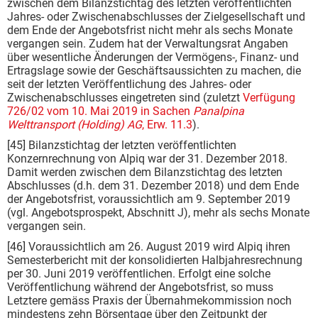
zwischen dem Bilanzstichtag des letzten veröffentlichten
Jahres- oder Zwischenabschlusses der Zielgesellschaft und
dem Ende der Angebotsfrist nicht mehr als sechs Monate
vergangen sein. Zudem hat der Verwaltungsrat Angaben
über wesentliche Änderungen der Vermögens-, Finanz- und
Ertragslage sowie der Geschäftsaussichten zu machen, die
seit der letzten Veröffentlichung des Jahres- oder
Zwischenabschlusses eingetreten sind (zuletzt
Verfügung
726/02 vom 10. Mai 2019 in Sachen
Panalpina
Welttransport (Holding) AG
, Erw. 11.3
).
[45] Bilanzstichtag der letzten veröffentlichten
Konzernrechnung von Alpiq war der 31. Dezember 2018.
Damit werden zwischen dem Bilanzstichtag des letzten
Abschlusses (d.h. dem 31. Dezember 2018) und dem Ende
der Angebotsfrist, voraussichtlich am 9. September 2019
(vgl. Angebotsprospekt, Abschnitt J), mehr als sechs Monate
vergangen sein.
[46] Voraussichtlich am 26. August 2019 wird Alpiq ihren
Semesterbericht mit der konsolidierten Halbjahresrechnung
per 30. Juni 2019 veröffentlichen. Erfolgt eine solche
Veröffentlichung während der Angebotsfrist, so muss
Letztere gemäss Praxis der Übernahmekommission noch
mindestens zehn Börsentage über den Zeitpunkt der