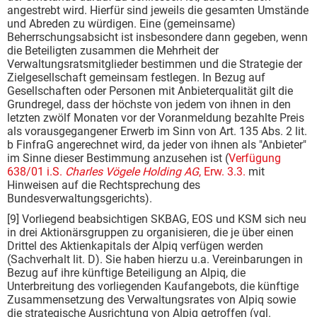
angestrebt wird. Hierfür sind jeweils die gesamten Umstände
und Abreden zu würdigen. Eine (gemeinsame)
Beherrschungsabsicht ist insbesondere dann gegeben, wenn
die Beteiligten zusammen die Mehrheit der
Verwaltungsratsmitglieder bestimmen und die Strategie der
Zielgesellschaft gemeinsam festlegen. In Bezug auf
Gesellschaften oder Personen mit Anbieterqualität gilt die
Grundregel, dass der höchste von jedem von ihnen in den
letzten zwölf Monaten vor der Voranmeldung bezahlte Preis
als vorausgegangener Erwerb im Sinn von Art. 135 Abs. 2 lit.
b FinfraG angerechnet wird, da jeder von ihnen als "Anbieter"
im Sinne dieser Bestimmung anzusehen ist (
Verfügung
638/01 i.S.
Charles Vögele Holding AG
, Erw. 3.3.
mit
Hinweisen auf die Rechtsprechung des
Bundesverwaltungsgerichts).
[9] Vorliegend beabsichtigen SKBAG, EOS und KSM sich neu
in drei Aktionärsgruppen zu organisieren, die je über einen
Drittel des Aktienkapitals der Alpiq verfügen werden
(Sachverhalt lit. D). Sie haben hierzu u.a. Vereinbarungen in
Bezug auf ihre künftige Beteiligung an Alpiq, die
Unterbreitung des vorliegenden Kaufangebots, die künftige
Zusammensetzung des Verwaltungsrates von Alpiq sowie
die strategische Ausrichtung von Alpiq getroffen (vgl.