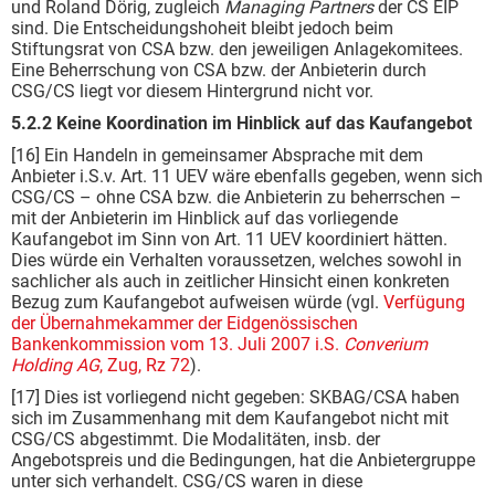
und Roland Dörig, zugleich
Managing Partners
der CS EIP
sind. Die Entscheidungshoheit bleibt jedoch beim
Stiftungsrat von CSA bzw. den jeweiligen Anlagekomitees.
Eine Beherrschung von CSA bzw. der Anbieterin durch
CSG/CS liegt vor diesem Hintergrund nicht vor.
5.2.2
Keine Koordination im Hinblick auf das Kaufangebot
[16] Ein Handeln in gemeinsamer Absprache mit dem
Anbieter i.S.v. Art. 11 UEV wäre ebenfalls gegeben, wenn sich
CSG/CS – ohne CSA bzw. die Anbieterin zu beherrschen –
mit der Anbieterin im Hinblick auf das vorliegende
Kaufangebot im Sinn von Art. 11 UEV koordiniert hätten.
Dies würde ein Verhalten voraussetzen, welches sowohl in
sachlicher als auch in zeitlicher Hinsicht einen konkreten
Bezug zum Kaufangebot aufweisen würde (vgl.
Verfügung
der Übernahmekammer der Eidgenössischen
Bankenkommission vom 13. Juli 2007 i.S.
Converium
Holding AG
, Zug, Rz 72
).
[17] Dies ist vorliegend nicht gegeben: SKBAG/CSA haben
sich im Zusammenhang mit dem Kaufangebot nicht mit
CSG/CS abgestimmt. Die Modalitäten, insb. der
Angebotspreis und die Bedingungen, hat die Anbietergruppe
unter sich verhandelt. CSG/CS waren in diese