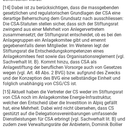
[14] Dabei ist zu berücksichtigen, dass die massgebenden
gesetzlichen und regulatorischen Grundlagen der CSA eine
derartige Beherrschung dem Grundsatz nach ausschliessen:
Die CSA-Statuten stellen sicher, dass sich der Stiftungsrat
zwingend aus einer Mehrheit von Anlegervertretern
zusammensetzt; der Stiftungsrat entscheidet, ob es bei den
Anlagegruppen ein Anlagekomitee gibt und ernennt
gegebenenfalls deren Mitglieder. Im Weiteren legt der
Stiftungsrat die Entscheidungskompetenzen eines
Anlagekomitees fest sowie das Organisationsreglement (vgl.
Sachverhalt lit. B). Kommt hinzu, dass CSA als
Anlagestiftung der beruflichen Vorsorge auch von Gesetzes
wegen (vgl. Art. 48 Abs. 2 BVG) bzw. aufgrund des Zwecks
und der Konzeption des BVG eine selbständige Einheit und
folglich unabhängig von CSG/CS ist.
[15] Aktuell haben die Vertreter der CS weder im Stiftungsrat
von CSA noch im Anlagekomitee Energie-Infrastruktur,
welcher den Entscheid über die Investition in Alpiq gefällt
hat, eine Mehrheit. Dabei wird nicht übersehen, dass CS
gestützt auf die Delegationsvereinbarungen umfassende
Dienstleistungen für CSA erbringt (vgl. Sachverhalt lit. B) und
zudem zwei Verwaltungsräte der Anbieterin, Dominik Bollier