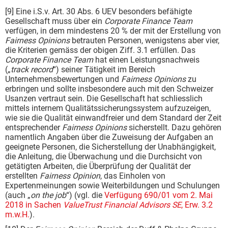
[9] Eine i.S.v. Art. 30 Abs. 6 UEV besonders befähigte
Gesellschaft muss über ein
Corporate Finance Team
verfügen, in dem mindestens 20 % der mit der Erstellung von
Fairness Opinions
betrauten Personen, wenigstens aber vier,
die Kriterien gemäss der obigen Ziff. 3.1 erfüllen. Das
Corporate Finance Team
hat einen Leistungsnachweis
(„
track record
“) seiner Tätigkeit im Bereich
Unternehmensbewertungen und
Fairness Opinions
zu
erbringen und sollte insbesondere auch mit den Schweizer
Usanzen vertraut sein. Die Gesellschaft hat schliesslich
mittels internem Qualitätssicherungssystem aufzuzeigen,
wie sie die Qualität einwandfreier und dem Standard der Zeit
entsprechender
Fairness Opinions
sicherstellt. Dazu gehören
namentlich Angaben über die Zuweisung der Aufgaben an
geeignete Personen, die Sicherstellung der Unabhängigkeit,
die Anleitung, die Überwachung und die Durchsicht von
getätigten Arbeiten, die Überprüfung der Qualität der
erstellten
Fairness Opinion
, das Einholen von
Expertenmeinungen sowie Weiterbildungen und Schulungen
(auch „
on the job
“) (vgl. die
Verfügung 690/01 vom 2. Mai
2018 in Sachen
ValueTrust Financial Advisors SE
, Erw. 3.2
m.w.H.
).