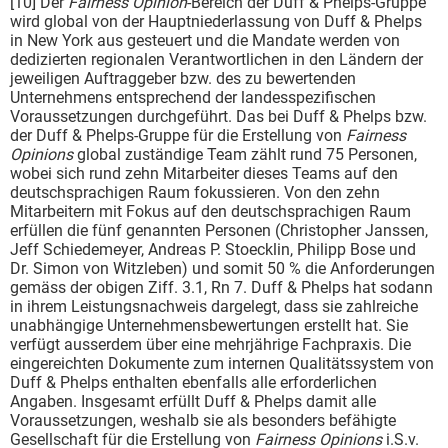
[10] Der
Fairness Opinion
-Bereich der Duff & Phelps-Gruppe
wird global von der Hauptniederlassung von Duff & Phelps
in New York aus gesteuert und die Mandate werden von
dedizierten regionalen Verantwortlichen in den Ländern der
jeweiligen Auftraggeber bzw. des zu bewertenden
Unternehmens entsprechend der landesspezifischen
Voraussetzungen durchgeführt. Das bei Duff & Phelps bzw.
der Duff & Phelps-Gruppe für die Erstellung von
Fairness
Opinions
global zuständige Team zählt rund 75 Personen,
wobei sich rund zehn Mitarbeiter dieses Teams auf den
deutschsprachigen Raum fokussieren. Von den zehn
Mitarbeitern mit Fokus auf den deutschsprachigen Raum
erfüllen die fünf genannten Personen (Christopher Janssen,
Jeff Schiedemeyer, Andreas P. Stoecklin, Philipp Bose und
Dr. Simon von Witzleben) und somit 50 % die Anforderungen
gemäss der obigen Ziff. 3.1, Rn 7. Duff & Phelps hat sodann
in ihrem Leistungsnachweis dargelegt, dass sie zahlreiche
unabhängige Unternehmensbewertungen erstellt hat. Sie
verfügt ausserdem über eine mehrjährige Fachpraxis. Die
eingereichten Dokumente zum internen Qualitätssystem von
Duff & Phelps enthalten ebenfalls alle erforderlichen
Angaben. Insgesamt erfüllt Duff & Phelps damit alle
Voraussetzungen, weshalb sie als besonders befähigte
Gesellschaft für die Erstellung von
Fairness Opinions
i.S.v.