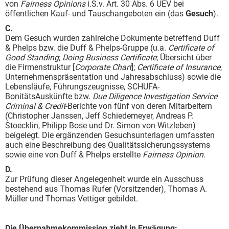
von
Fairness Opinions
i.S.v. Art. 30 Abs. 6 UEV bei
öffentlichen Kauf- und Tauschangeboten ein (das
Gesuch
).
C.
Dem Gesuch wurden zahlreiche Dokumente betreffend Duff
& Phelps bzw. die Duff & Phelps-Gruppe (u.a.
Certificate of
Good Standing
;
Doing Business Certificate
; Übersicht über
die Firmenstruktur [
Corporate Chart
];
Certificate of Insurance
,
Unternehmenspräsentation und Jahresabschluss) sowie die
Lebensläufe, Führungszeugnisse, SCHUFA-
BonitätsAuskünfte bzw.
Due Diligence Investigation Service
Criminal & Credit
-Berichte von fünf von deren Mitarbeitern
(Christopher Janssen, Jeff Schiedemeyer, Andreas P.
Stoecklin, Philipp Bose und Dr. Simon von Witzleben)
beigelegt. Die ergänzenden Gesuchsunterlagen umfassten
auch eine Beschreibung des Qualitätssicherungssystems
sowie eine von Duff & Phelps erstellte
Fairness Opinion
.
D.
Zur Prüfung dieser Angelegenheit wurde ein Ausschuss
bestehend aus Thomas Rufer (Vorsitzender), Thomas A.
Müller und Thomas Vettiger gebildet.
Die Übernahmekommission zieht in Erwägung: