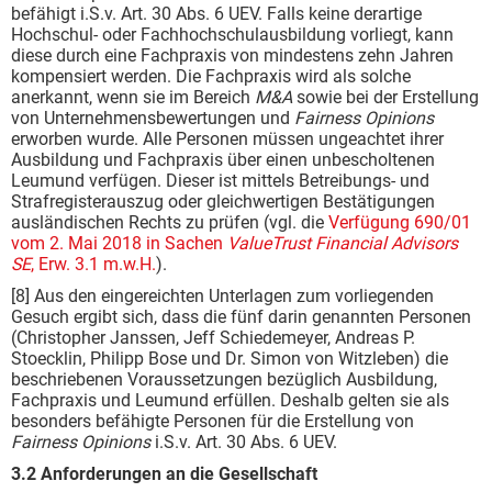
befähigt i.S.v. Art. 30 Abs. 6 UEV. Falls keine derartige
Hochschul- oder Fachhochschulausbildung vorliegt, kann
diese durch eine Fachpraxis von mindestens zehn Jahren
kompensiert werden. Die Fachpraxis wird als solche
anerkannt, wenn sie im Bereich
M&A
sowie bei der Erstellung
von Unternehmensbewertungen und
Fairness Opinions
erworben wurde. Alle Personen müssen ungeachtet ihrer
Ausbildung und Fachpraxis über einen unbescholtenen
Leumund verfügen. Dieser ist mittels Betreibungs- und
Strafregisterauszug oder gleichwertigen Bestätigungen
ausländischen Rechts zu prüfen (vgl. die
Verfügung 690/01
vom 2. Mai 2018 in Sachen
ValueTrust Financial Advisors
SE
, Erw. 3.1 m.w.H.
).
[8] Aus den eingereichten Unterlagen zum vorliegenden
Gesuch ergibt sich, dass die fünf darin genannten Personen
(Christopher Janssen, Jeff Schiedemeyer, Andreas P.
Stoecklin, Philipp Bose und Dr. Simon von Witzleben) die
beschriebenen Voraussetzungen bezüglich Ausbildung,
Fachpraxis und Leumund erfüllen. Deshalb gelten sie als
besonders befähigte Personen für die Erstellung von
Fairness Opinions
i.S.v. Art. 30 Abs. 6 UEV.
3.2 Anforderungen an die Gesellschaft