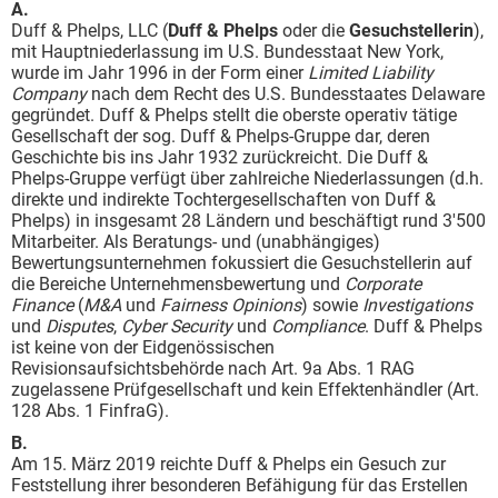
A.
Duff & Phelps, LLC
(
Duff & Phelps
oder die
Gesuchstellerin
),
mit Hauptniederlassung im U.S. Bundesstaat New York,
wurde im Jahr 1996 in der Form einer
Limited Liability
Company
nach dem Recht des U.S. Bundesstaates Delaware
gegründet. Duff & Phelps stellt die oberste operativ tätige
Gesellschaft der sog. Duff & Phelps-Gruppe dar, deren
Geschichte bis ins Jahr 1932 zurückreicht. Die Duff &
Phelps-Gruppe verfügt über zahlreiche Niederlassungen (d.h.
direkte und indirekte Tochtergesellschaften von Duff &
Phelps) in insgesamt 28 Ländern und beschäftigt rund 3'500
Mitarbeiter. Als Beratungs- und (unabhängiges)
Bewertungsunternehmen fokussiert die Gesuchstellerin auf
die Bereiche Unternehmensbewertung und
Corporate
Finance
(
M&A
und
Fairness Opinions
) sowie
Investigations
und
Disputes
,
Cyber Security
und
Compliance
. Duff & Phelps
ist keine von der Eidgenössischen
Revisionsaufsichtsbehörde nach Art. 9a Abs. 1 RAG
zugelassene Prüfgesellschaft und kein Effektenhändler (Art.
128 Abs. 1 FinfraG).
B.
Am 15. März 2019 reichte Duff & Phelps ein Gesuch zur
Feststellung ihrer besonderen Befähigung für das Erstellen