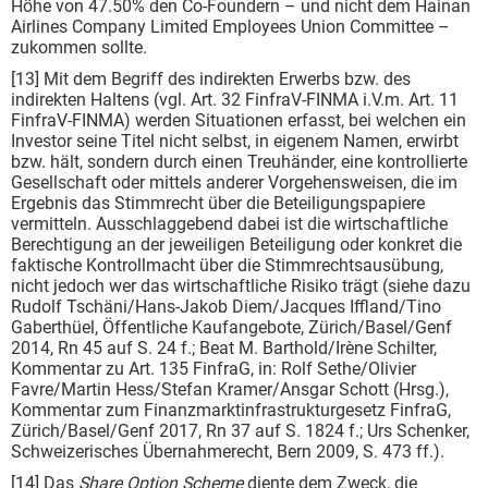
Höhe von 47.50% den Co-Foundern – und nicht dem Hainan
Airlines Company Limited Employees Union Committee –
zukommen sollte.
[13] Mit dem Begriff des indirekten Erwerbs bzw. des
indirekten Haltens (vgl. Art. 32 FinfraV-FINMA i.V.m. Art. 11
FinfraV-FINMA) werden Situationen erfasst, bei welchen ein
Investor seine Titel nicht selbst, in eigenem Namen, erwirbt
bzw. hält, sondern durch einen Treuhänder, eine kontrollierte
Gesellschaft oder mittels anderer Vorgehensweisen, die im
Ergebnis das Stimmrecht über die Beteiligungspapiere
vermitteln. Ausschlaggebend dabei ist die wirtschaftliche
Berechtigung an der jeweiligen Beteiligung oder konkret die
faktische Kontrollmacht über die Stimmrechtsausübung,
nicht jedoch wer das wirtschaftliche Risiko trägt (siehe dazu
Rudolf Tschäni/Hans-Jakob Diem/Jacques Iffland/Tino
Gaberthüel, Öffentliche Kaufangebote, Zürich/Basel/Genf
2014, Rn 45 auf S. 24 f.; Beat M. Barthold/Irène Schilter,
Kommentar zu Art. 135 FinfraG, in: Rolf Sethe/Olivier
Favre/Martin Hess/Stefan Kramer/Ansgar Schott (Hrsg.),
Kommentar zum Finanzmarktinfrastrukturgesetz FinfraG,
Zürich/Basel/Genf 2017, Rn 37 auf S. 1824 f.; Urs Schenker,
Schweizerisches Übernahmerecht, Bern 2009, S. 473 ff.).
[14] Das
Share Option Scheme
diente dem Zweck, die