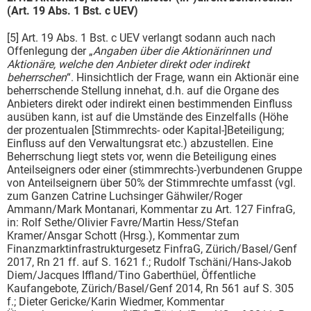
(Art. 19 Abs. 1 Bst. c UEV)
[5] Art. 19 Abs. 1 Bst. c UEV verlangt sodann auch nach
Offenlegung der „
Angaben über die Aktionärinnen und
Aktionäre, welche den Anbieter direkt oder indirekt
beherrschen
“. Hinsichtlich der Frage, wann ein Aktionär eine
beherrschende Stellung innehat, d.h. auf die Organe des
Anbieters direkt oder indirekt einen bestimmenden Einfluss
ausüben kann, ist auf die Umstände des Einzelfalls (Höhe
der prozentualen [Stimmrechts- oder Kapital-]Beteiligung;
Einfluss auf den Verwaltungsrat etc.) abzustellen. Eine
Beherrschung liegt stets vor, wenn die Beteiligung eines
Anteilseigners oder einer (stimmrechts-)verbundenen Gruppe
von Anteilseignern über 50% der Stimmrechte umfasst (vgl.
zum Ganzen Catrine Luchsinger Gähwiler/Roger
Ammann/Mark Montanari, Kommentar zu Art. 127 FinfraG,
in: Rolf Sethe/Olivier Favre/Martin Hess/Stefan
Kramer/Ansgar Schott (Hrsg.), Kommentar zum
Finanzmarktinfrastrukturgesetz FinfraG, Zürich/Basel/Genf
2017, Rn 21 ff. auf S. 1621 f.; Rudolf Tschäni/Hans-Jakob
Diem/Jacques Iffland/Tino Gaberthüel, Öffentliche
Kaufangebote, Zürich/Basel/Genf 2014, Rn 561 auf S. 305
f.; Dieter Gericke/Karin Wiedmer, Kommentar