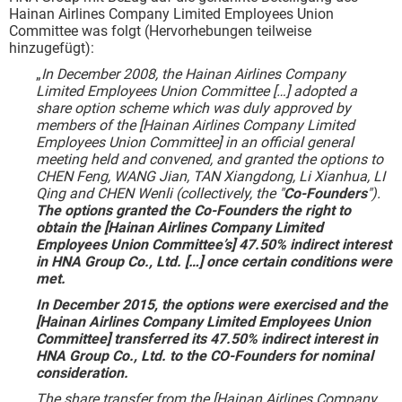
Hainan Airlines Company Limited Employees Union
Committee was folgt (Hervorhebungen teilweise
hinzugefügt):
„
In December 2008, the Hainan Airlines Company
Limited Employees Union Committee […] adopted a
share option scheme which was duly approved by
members of the [Hainan Airlines Company Limited
Employees Union Committee] in an official general
meeting held and convened, and granted the options to
CHEN Feng, WANG Jian, TAN Xiangdong, Li Xianhua, LI
Qing and CHEN Wenli (collectively, the "
Co-Founders
").
The options granted the Co-Founders the right to
obtain the [Hainan Airlines Company Limited
Employees Union Committee’s] 47.50% indirect interest
in HNA Group Co., Ltd. […] once certain conditions were
met.
In December 2015, the options were exercised and the
[Hainan Airlines Company Limited Employees Union
Committee] transferred its 47.50% indirect interest in
HNA Group Co., Ltd. to the CO-Founders for nominal
consideration.
The share transfer from the [Hainan Airlines Company