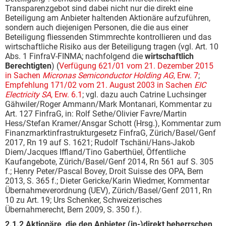
Transparenzgebot sind dabei nicht nur die direkt eine
Beteiligung am Anbieter haltenden Aktionäre aufzuführen,
sondern auch diejenigen Personen, die die aus einer
Beteiligung fliessenden Stimmrechte kontrollieren und das
wirtschaftliche Risiko aus der Beteiligung tragen (vgl. Art. 10
Abs. 1 FinfraV-FINMA; nachfolgend die
wirtschaftlich
Berechtigten
) (
Verfügung 621/01 vom 21. Dezember 2015
in Sachen
Micronas Semiconductor Holding AG
, Erw. 7
;
Empfehlung 171/02 vom 21. August 2003 in Sachen
EIC
Electricity SA
, Erw. 6.1
; vgl. dazu auch Catrine Luchsinger
Gähwiler/Roger Ammann/Mark Montanari, Kommentar zu
Art. 127 FinfraG, in: Rolf Sethe/Olivier Favre/Martin
Hess/Stefan Kramer/Ansgar Schott (Hrsg.), Kommentar zum
Finanzmarktinfrastrukturgesetz FinfraG, Zürich/Basel/Genf
2017, Rn 19 auf S. 1621; Rudolf Tschäni/Hans-Jakob
Diem/Jacques Iffland/Tino Gaberthüel, Öffentliche
Kaufangebote, Zürich/Basel/Genf 2014, Rn 561 auf S. 305
f.; Henry Peter/Pascal Bovey, Droit Suisse des OPA, Bern
2013, S. 365 f.; Dieter Gericke/Karin Wiedmer, Kommentar
Übernahmeverordnung (UEV), Zürich/Basel/Genf 2011, Rn
10 zu Art. 19; Urs Schenker, Schweizerisches
Übernahmerecht, Bern 2009, S. 350 f.).
2.1.2 Aktionäre, die den Anbieter (in-)direkt beherrschen