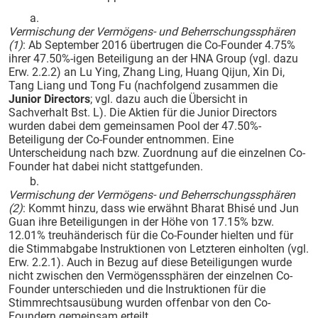
a.
Vermischung der Vermögens- und Beherrschungssphären
(1)
: Ab September 2016 übertrugen die Co-Founder 4.75%
ihrer 47.50%-igen Beteiligung an der HNA Group (vgl. dazu
Erw. 2.2.2) an Lu Ying, Zhang Ling, Huang Qijun, Xin Di,
Tang Liang und Tong Fu (nachfolgend zusammen die
Junior Directors
; vgl. dazu auch die Übersicht in
Sachverhalt Bst. L). Die Aktien für die Junior Directors
wurden dabei dem gemeinsamen Pool der 47.50%-
Beteiligung der Co-Founder entnommen. Eine
Unterscheidung nach bzw. Zuordnung auf die einzelnen Co-
Founder hat dabei nicht stattgefunden.
b.
Vermischung der Vermögens- und Beherrschungssphären
(2)
: Kommt hinzu, dass wie erwähnt Bharat Bhisé und Jun
Guan ihre Beteiligungen in der Höhe von 17.15% bzw.
12.01% treuhänderisch für die Co-Founder hielten und für
die Stimmabgabe Instruktionen von Letzteren einholten (vgl.
Erw. 2.2.1). Auch in Bezug auf diese Beteiligungen wurde
nicht zwischen den Vermögenssphären der einzelnen Co-
Founder unterschieden und die Instruktionen für die
Stimmrechtsausübung wurden offenbar von den Co-
Foundern gemeinsam erteilt.