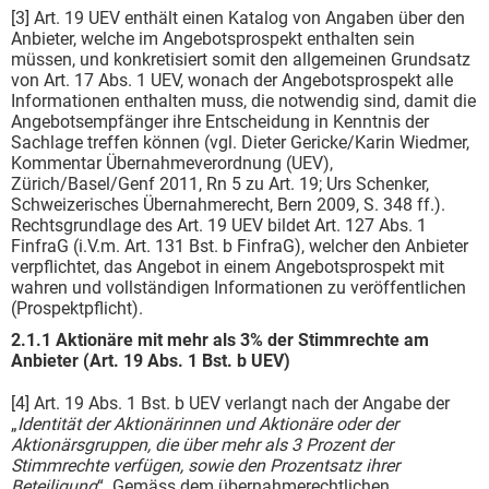
[3] Art. 19 UEV enthält einen Katalog von Angaben über den
Anbieter, welche im Angebotsprospekt enthalten sein
müssen, und konkretisiert somit den allgemeinen Grundsatz
von Art. 17 Abs. 1 UEV, wonach der Angebotsprospekt alle
Informationen enthalten muss, die notwendig sind, damit die
Angebotsempfänger ihre Entscheidung in Kenntnis der
Sachlage treffen können (vgl. Dieter Gericke/Karin Wiedmer,
Kommentar Übernahmeverordnung (UEV),
Zürich/Basel/Genf 2011, Rn 5 zu Art. 19; Urs Schenker,
Schweizerisches Übernahmerecht, Bern 2009, S. 348 ff.).
Rechtsgrundlage des Art. 19 UEV bildet Art. 127 Abs. 1
FinfraG (i.V.m. Art. 131 Bst. b FinfraG), welcher den Anbieter
verpflichtet, das Angebot in einem Angebotsprospekt mit
wahren und vollständigen Informationen zu veröffentlichen
(Prospektpflicht).
2.1.1 Aktionäre mit mehr als 3% der Stimmrechte am
Anbieter (Art. 19 Abs. 1 Bst. b UEV)
[4] Art. 19 Abs. 1 Bst. b UEV verlangt nach der Angabe der
„
Identität der Aktionärinnen und Aktionäre oder der
Aktionärsgruppen, die über mehr als 3 Prozent der
Stimmrechte verfügen, sowie den Prozentsatz ihrer
Beteiligung
“. Gemäss dem übernahmerechtlichen