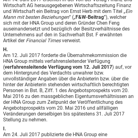
Wirtschaft AG herausgegebenen Wirtschaftszeitung Finanz
und Wirtschaft ein Beitrag von Ernst Herb mit dem Titel „
Ein
Mann mit besten Beziehungen
“ („
F&W-Beitrag
“), welcher
sich mit der HNA Group und deren Gründer Chen Feng
auseinandersetzt und bezüglich der Besitzverhältnisse des
Unternehmens auf den in Sachverhalt Bst. F erwähnten
Artikel der
Financial Times
verweist.
H.
Am 12. Juli 2017 forderte die Übernahmekommission die
HNA Group mittels verfahrensleitender Verfügung
(
verfahrensleitende Verfügung vom 12. Juli 2017
) auf, vor
dem Hintergrund des Verdachts unwahrer bzw.
unvollständiger Angaben über die Anbieterin bzw. über die
hinter der Anbieterin stehenden wirtschaftlich berechtigten
Personen in Bst. B, Ziff. 1 des Angebotsprospekts vom 20.
Mai 2016 zu den massgeblichen Eigentumsverhältnissen an
der HNA Group zum Zeitpunkt der Veröffentlichung des
Angebotsprospekts vom 20. Mai 2016 und allfälligen
Veränderungen derselbigen bis spätestens 31. Juli 2017
Stellung zu nehmen.
I.
Am 24. Juli 2017 publizierte die HNA Group eine