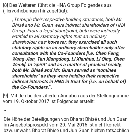
[8] Des Weiteren führt die HNA Group Folgendes aus
(Hervorhebungen hinzugefügt):
„
Through their respective holding structures, both Mr.
Bhisé and Mr. Guan were indirect shareholders of HNA
Group. From a legal standpoint, both were indirectly
entitled to all statutory rights that an ordinary
shareholder has;
however, they exercised all such
statutory rights as an ordinary shareholder only after
consultation with the Co-Founders [i.e. Chen Feng,
Wang Jian, Tan Xiangdong, Li Xianhua, Li Qing, Chen
Wenli]. In "spirit" and as a matter of practical reality,
both Mr. Bhisé and Mr. Guan served as "nominee
shareholder" as they were holding their respective
indirect interests in HNA in trust for (i.e. on behalf of)
the Co-Founders.
”.
[9] Mit den beiden zitierten Angaben aus der Stellungnahme
vom 19. Oktober 2017 ist Folgendes erstellt:
Die Höhe der Beteiligungen von Bharat Bhisé und Jun Guan
im Angebotsprospekt vom 20. Mai 2016 ist nicht korrekt
bzw. unwahr. Bharat Bhisé und Jun Guan hielten tatsächlich