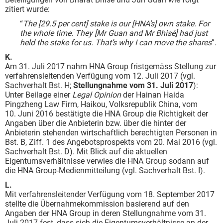
zitiert wurde:
“
The [29.5 per cent] stake is our [HNA’s] own stake. For
the whole time. They [Mr Guan and Mr Bhisé] had just
held the stake for us.
That’s why I can move the shares
”.
K.
Am 31. Juli 2017 nahm HNA Group fristgemäss Stellung zur
verfahrensleitenden Verfügung vom 12. Juli 2017 (vgl.
Sachverhalt Bst. H;
Stellungnahme vom 31. Juli 2017
):
Unter Beilage einer
Legal Opinion
der Hainan Haida
Pingzheng Law Firm, Haikou, Volksrepublik China, vom
10. Juni 2016 bestätigte die HNA Group die Richtigkeit der
Angaben über die Anbieterin bzw. über die hinter der
Anbieterin stehenden wirtschaftlich berechtigten Personen in
Bst. B, Ziff. 1 des Angebotsprospekts vom 20. Mai 2016 (vgl.
Sachverhalt Bst. D). Mit Blick auf die aktuellen
Eigentumsverhältnisse verwies die HNA Group sodann auf
die HNA Group-Medienmitteilung (vgl. Sachverhalt Bst. I).
L.
Mit verfahrensleitender Verfügung vom 18. September 2017
stellte die Übernahmekommission basierend auf den
Angaben der HNA Group in deren Stellungnahme vom 31.
Juli 2017 fest, dass sich die Eigentumsverhältnisse an der