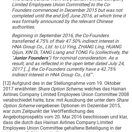
Limited Employees Union Committee] to the Co-
Founders commenced in December 2015 but was not
completed until the end [of] June 2016, at which time it
was formally announced by the relevant Chinese
authorities.
Beginning in September 2016, the Co-Founders
transferred 4.75% of their 47.50% indirect interest in
HNA Group Co., Ltd. to LU Ying, ZHANG Ling, HUANG
Qijun, XIN Di, TANG Liang and TONG Fu (collectively, the
"
Junior Founders
") for nominal consideration. As a
result, and as reflected in the open letter dated July 24,
2017 […], the Co-Founders currently have a 42.75%
indirect interest in HNA Group Co., Ltd.
”.
[12] Aufgrund des in der Stellungnahme vom 19. Oktober
2017 erwähnten
Share Option Scheme
, welches das Hainan
Airlines Company Limited Employees Union Committee 2008
verabschiedet hatte, bzw. mit Ausübung der unter dem
Share
Option Scheme
vergebenen Optionen im Dezember 2015,
war zum Zeitpunkt der Veröffentlichung des
Angebotsprospekts vom 20. Mai 2016 beschlossen und klar,
dass die durch das Hainan Airlines Company Limited
Employees Union Committee gehaltene Beteiligung in der