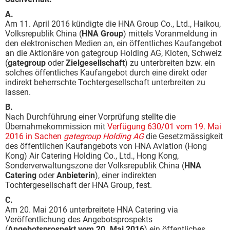
A.
Am 11. April 2016 kündigte die HNA Group Co., Ltd., Haikou,
Volksrepublik China (
HNA Group
) mittels Voranmeldung in
den elektronischen Medien an, ein öffentliches Kaufangebot
an die Aktionäre von gategroup Holding AG, Kloten, Schweiz
(
gategroup
oder
Zielgesellschaft
) zu unterbreiten bzw. ein
solches öffentliches Kaufangebot durch eine direkt oder
indirekt beherrschte Tochtergesellschaft unterbreiten zu
lassen.
B.
Nach Durchführung einer Vorprüfung stellte die
Übernahmekommission mit
Verfügung 630/01 vom 19. Mai
2016 in Sachen
gategroup Holding AG
die Gesetzmässigkeit
des öffentlichen Kaufangebots von HNA Aviation (Hong
Kong) Air Catering Holding Co., Ltd., Hong Kong,
Sonderverwaltungszone der Volksrepublik China (
HNA
Catering
oder
Anbieterin
), einer indirekten
Tochtergesellschaft der HNA Group, fest.
C.
Am 20. Mai 2016 unterbreitete HNA Catering via
Veröffentlichung des Angebotsprospekts
(
Angebotsprospekt vom 20. Mai 2016
) ein öffentliches