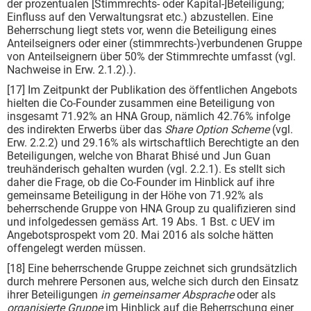
der prozentualen [Stimmrechts- oder Kapital-]Beteiligung;
Einfluss auf den Verwaltungsrat etc.) abzustellen. Eine
Beherrschung liegt stets vor, wenn die Beteiligung eines
Anteilseigners oder einer (stimmrechts-)verbundenen Gruppe
von Anteilseignern über 50% der Stimmrechte umfasst (vgl.
Nachweise in Erw. 2.1.2).).
[17] Im Zeitpunkt der Publikation des öffentlichen Angebots
hielten die Co-Founder zusammen eine Beteiligung von
insgesamt 71.92% an HNA Group, nämlich 42.76% infolge
des indirekten Erwerbs über das
Share Option Scheme
(vgl.
Erw. 2.2.2) und 29.16% als wirtschaftlich Berechtigte an den
Beteiligungen, welche von Bharat Bhisé und Jun Guan
treuhänderisch gehalten wurden (vgl. 2.2.1). Es stellt sich
daher die Frage, ob die Co-Founder im Hinblick auf ihre
gemeinsame Beteiligung in der Höhe von 71.92% als
beherrschende Gruppe von HNA Group zu qualifizieren sind
und infolgedessen gemäss Art. 19 Abs. 1 Bst. c UEV im
Angebotsprospekt vom 20. Mai 2016 als solche hätten
offengelegt werden müssen.
[18] Eine beherrschende Gruppe zeichnet sich grundsätzlich
durch mehrere Personen aus, welche sich durch den Einsatz
ihrer Beteiligungen
in gemeinsamer Absprache
oder als
organisierte Gruppe
im Hinblick auf die Beherrschung einer