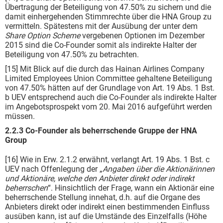
Übertragung der Beteiligung von 47.50% zu sichern und die
damit einhergehenden Stimmrechte über die HNA Group zu
vermitteln. Spätestens mit der Ausübung der unter dem
Share Option Scheme
vergebenen Optionen im Dezember
2015 sind die Co-Founder somit als indirekte Halter der
Beteiligung von 47.50% zu betrachten.
[15] Mit Blick auf die durch das Hainan Airlines Company
Limited Employees Union Committee gehaltene Beteiligung
von 47.50% hätten auf der Grundlage von Art. 19 Abs. 1 Bst.
b UEV entsprechend auch die Co-Founder als indirekte Halter
im Angebotsprospekt vom 20. Mai 2016 aufgeführt werden
müssen.
2.2.3 Co-Founder als beherrschende Gruppe der HNA
Group
[16] Wie in Erw. 2.1.2 erwähnt, verlangt Art. 19 Abs. 1 Bst. c
UEV nach Offenlegung der „
Angaben über die Aktionärinnen
und Aktionäre, welche den Anbieter direkt oder indirekt
beherrschen
“. Hinsichtlich der Frage, wann ein Aktionär eine
beherrschende Stellung innehat, d.h. auf die Organe des
Anbieters direkt oder indirekt einen bestimmenden Einfluss
ausüben kann, ist auf die Umstände des Einzelfalls (Höhe