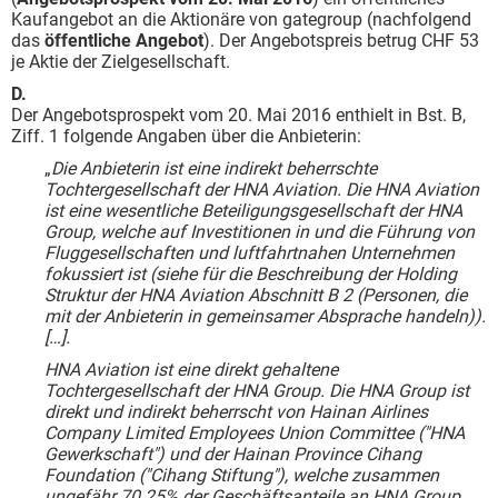
Kaufangebot an die Aktionäre von gategroup (nachfolgend
das
öffentliche
Angebot
). Der Angebotspreis betrug CHF 53
je Aktie der Zielgesellschaft.
D.
Der Angebotsprospekt vom 20. Mai 2016 enthielt in Bst. B,
Ziff. 1 folgende Angaben über die Anbieterin:
„
Die Anbieterin ist eine indirekt beherrschte
Tochtergesellschaft der HNA Aviation. Die HNA Aviation
ist eine wesentliche Beteiligungsgesellschaft der HNA
Group, welche auf Investitionen in und die Führung von
Fluggesellschaften und luftfahrtnahen Unternehmen
fokussiert ist (siehe für die Beschreibung der Holding
Struktur der HNA Aviation Abschnitt B 2 (Personen, die
mit der Anbieterin in gemeinsamer Absprache handeln)).
[…].
HNA Aviation ist eine direkt gehaltene
Tochtergesellschaft der HNA Group. Die HNA Group ist
direkt und indirekt beherrscht von Hainan Airlines
Company Limited Employees Union Committee ("HNA
Gewerkschaft") und der Hainan Province Cihang
Foundation ("Cihang Stiftung"), welche zusammen
ungefähr 70.25% der Geschäftsanteile an HNA Group