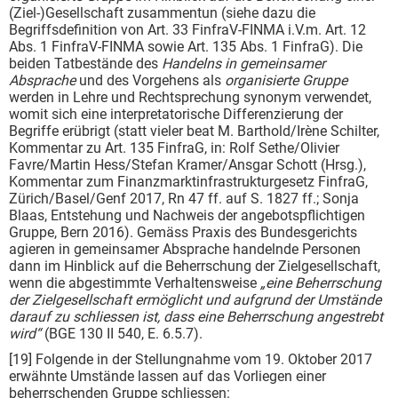
(Ziel-)Gesellschaft zusammentun (siehe dazu die
Begriffsdefinition von Art. 33 FinfraV-FINMA i.V.m. Art. 12
Abs. 1 FinfraV-FINMA sowie Art. 135 Abs. 1 FinfraG). Die
beiden Tatbestände des
Handelns in gemeinsamer
Absprache
und des Vorgehens als
organisierte Gruppe
werden in Lehre und Rechtsprechung synonym verwendet,
womit sich eine interpretatorische Differenzierung der
Begriffe erübrigt (statt vieler beat M. Barthold/Irène Schilter,
Kommentar zu Art. 135 FinfraG, in: Rolf Sethe/Olivier
Favre/Martin Hess/Stefan Kramer/Ansgar Schott (Hrsg.),
Kommentar zum Finanzmarktinfrastrukturgesetz FinfraG,
Zürich/Basel/Genf 2017, Rn 47 ff. auf S. 1827 ff.; Sonja
Blaas, Entstehung und Nachweis der angebotspflichtigen
Gruppe, Bern 2016). Gemäss Praxis des Bundesgerichts
agieren in gemeinsamer Absprache handelnde Personen
dann im Hinblick auf die Beherrschung der Zielgesellschaft,
wenn die abgestimmte Verhaltensweise
„eine Beherrschung
der Zielgesellschaft ermöglicht und aufgrund der Umstände
darauf zu schliessen ist, dass eine Beherrschung angestrebt
wird“
(BGE 130 II 540, E. 6.5.7).
[19] Folgende in der Stellungnahme vom 19. Oktober 2017
erwähnte Umstände lassen auf das Vorliegen einer
beherrschenden Gruppe schliessen: