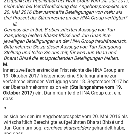
Zeitpunkt
der Publikation der HNA Group vom 24. Juli 2017,
nicht aber bei Veröffentlichung des Angebotsprospekts am
20. Mai 2016 über namhafte Beteiligungen von mehr als
drei Prozent der Stimmrechte an der HNA Group verfügten?
iii.
Gemäss der in Bst. B oben zitierten Aussage von Tan
Xiangdong hielten Bharat Bhisé und Jun Guan ihre
jeweiligen Beteiligungen an der HNA Group treuhänderisch.
Bitte nehmen Sie zu dieser Aussage von Tan Xiangdong
Stellung und teilen Sie uns mit, für wen Jun Guan und
Bharat Bhisé die entsprechenden Beteiligungen hielten
.
M.
Innert zweifach erstreckter Frist reichte die HNA Group am
19. Oktober 2017 fristgemäss eine Stellungnahme zur
verfahrensleitenden Verfügung vom 18. September 2017 bei
der Übernahmekommission ein (
Stellungnahme vom 19.
Oktober 2017
) ein. Darin räumte die HNA Group u.a. ein,
dass
es sich bei den im Angebotsprospekt vom 20. Mai 2016 als
wirtschaftlich Berechtigte aufgeführten Bharat Bhisé und
Jun Guan um sog.
nominee shareholders
gehandelt habe,
und dass