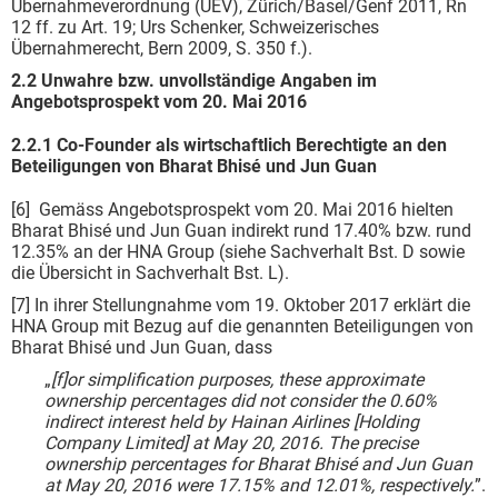
Übernahmeverordnung (UEV), Zürich/Basel/Genf 2011, Rn
12 ff. zu Art. 19; Urs Schenker, Schweizerisches
Übernahmerecht, Bern 2009, S. 350 f.).
2.2 Unwahre bzw. unvollständige Angaben im
Angebotsprospekt vom 20. Mai 2016
2.2.1 Co-Founder als wirtschaftlich Berechtigte an den
Beteiligungen von Bharat Bhisé und Jun Guan
[6] Gemäss Angebotsprospekt vom 20. Mai 2016 hielten
Bharat Bhisé und Jun Guan indirekt rund 17.40% bzw. rund
12.35% an der HNA Group (siehe Sachverhalt Bst. D sowie
die Übersicht in Sachverhalt Bst. L).
[7] In ihrer Stellungnahme vom 19. Oktober 2017 erklärt die
HNA Group mit Bezug auf die genannten Beteiligungen von
Bharat Bhisé und Jun Guan, dass
„
[f]or simplification purposes, these approximate
ownership percentages did not consider the 0.60%
indirect interest held by Hainan Airlines [Holding
Company Limited] at May 20, 2016. The precise
ownership percentages for Bharat Bhisé and Jun Guan
at May 20, 2016 were 17.15% and 12.01%, respectively.
”.