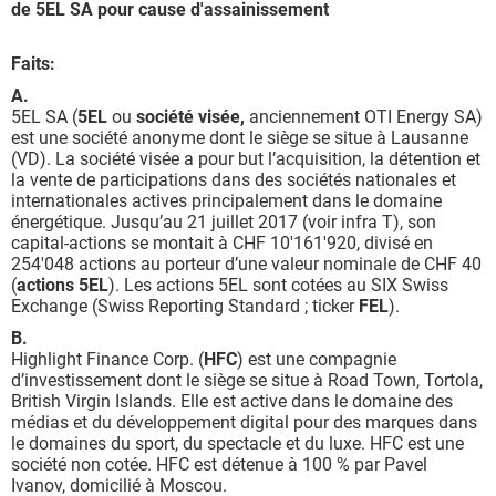
de 5EL SA pour cause d'assainissement
Faits:
A.
5EL SA (
5EL
ou
société visée,
anciennement OTI Energy SA)
est une société anonyme dont le siège se situe à Lausanne
(VD). La société visée a pour but l’acquisition, la détention et
la vente de participations dans des sociétés nationales et
internationales actives principalement dans le domaine
énergétique. Jusqu’au 21 juillet 2017 (voir infra T), son
capital-actions se montait à CHF 10'161'920, divisé en
254'048 actions au porteur d’une valeur nominale de CHF 40
(
actions 5EL
). Les actions 5EL sont cotées au SIX Swiss
Exchange (Swiss Reporting Standard ; ticker
FEL
).
B.
Highlight Finance Corp. (
HFC
) est une compagnie
d’investissement dont le siège se situe à Road Town, Tortola,
British Virgin Islands. Elle est active dans le domaine des
médias et du développement digital pour des marques dans
le domaines du sport, du spectacle et du luxe. HFC est une
société non cotée. HFC est détenue à 100 % par Pavel
Ivanov, domicilié à Moscou.