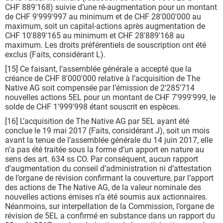
CHF 889'168) suivie d’une ré-augmentation pour un montant
de CHF 9'999'997 au minimum et de CHF 28'000'000 au
maximum, soit un capital-actions après augmentation de
CHF 10'889'165 au minimum et CHF 28'889'168 au
maximum. Les droits préférentiels de souscription ont été
exclus (Faits, considérant L).
[15] Ce faisant, l’assemblée générale a accepté que la
créance de CHF 8'000'000 relative à l’acquisition de The
Native AG soit compensée par l’émission de 2'285'714
nouvelles actions 5EL pour un montant de CHF 7'999'999, le
solde de CHF 1'999'998 étant souscrit en espèces.
[16] L’acquisition de The Native AG par 5EL ayant été
conclue le 19 mai 2017 (Faits, considérant J), soit un mois
avant la tenue de l’assemblée générale du 14 juin 2017, elle
n’a pas été traitée sous la forme d’un apport en nature au
sens des art. 634 ss CO. Par conséquent, aucun rapport
d’augmentation du conseil d’administration ni d’attestation
de l’organe de révision confirmant la couverture, par l’apport
des actions de The Native AG, de la valeur nominale des
nouvelles actions émises n’a été soumis aux actionnaires.
Néanmoins, sur interpellation de la Commission, l’organe de
révision de 5EL a confirmé en substance dans un rapport du