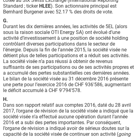
cotée au SIX Swiss Exchange (International Reporting
Standard ; ticker
HLEE
). Son actionnaire principal est
Bernhard Burgener avec 52.17 % des droits de vote.
G.
Durant les dix dernières années, les activités de 5EL (alors
sous la raison sociale OTI Energy SA) ont évolué d’une
activité d’investissement à une position de société holding
contrôlant diverses participations dans le secteur de
l’énergie. Depuis la fin de l’année 2015, la société visée ne
détient plus de telles participations et a réduit ses activités.
La société visée n’a pas réussi à obtenir de revenus
suffisants de ses participations ou de ses activités propres et
a accumulé des pertes substantielles ces dernières années.
Le bilan de la société visée au 31 décembre 2016 présente
une perte pour l’exercice 2016 de CHF 936'586, augmentant
le déficit accumulé à CHF 9'794'578.
H.
Dans son rapport relatif aux comptes 2016, daté du 28 avril
2017, l’organe de révision de la société visée a indiqué que la
société visée n’a effectué aucune opération durant l’année
2016 et a subi des pertes importantes. Par conséquent,
l’organe de révision a indiqué avoir de sérieux doutes sur la
capacité de la société visée de continuer son activité (
going