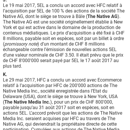
Le 19 mai 2017, 5EL a conclu un accord avec HFC relatif à
l’acquisition par 5EL de 100 % des actions de la société The
Native AG, dont le siège se trouve à Bâle (
The Native AG
).
The Native AG est une société originellement établie à New
York et qui est active dans le domaine de la production de
contenus médiatiques. Le prix d’acquisition a été fixé à CHF
8 millions, payable soit en espèces, soit par un billet à ordre
(
promissory note
) d’un montant de CHF 8 millions
échangeable contre l’émission de nouvelles actions 5EL
d’une valeur nominale de CHF 3.50. Il était prévu que le prix
de CHF 8'000'000 serait payé par 5EL le 17 août 2017 au
plus tard.
K.
Le 29 mai 2017, HFC a conclu un accord avec Ecommerce
relatif à l’acquisition par HFC de 200'000 actions de The
Native Media Inc., société enregistrée dans l’Etat du
Delaware (USA), dont le siège se trouve à New York, USA
(
The Native Media Inc.
), pour un prix de CHF 800'000,
payable jusqu’au 31 août 2017 soit en espèces, soit en
actions 5EL. L’accord prévoit que les actions de The Native
Media Inc. seraient acquises par HFC au travers de The
Native AG, qui deviendrait la propriétaire directe de cette
participation. Cumulées aux actions de The Native Media