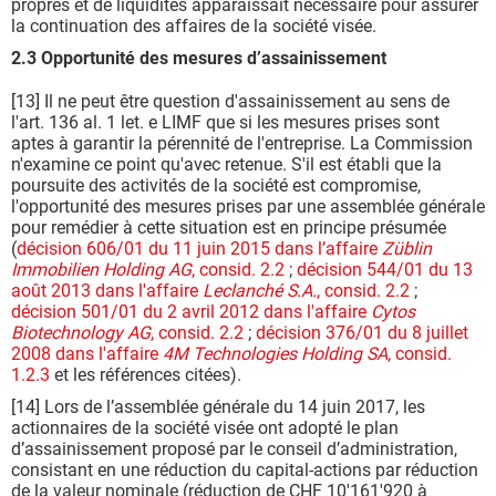
propres et de liquidités apparaissait nécessaire pour assurer
la continuation des affaires de la société visée.
2.3 Opportunité des mesures d’assainissement
[13] Il ne peut être question d'assainissement au sens de
l'art. 136 al. 1 let. e LIMF que si les mesures prises sont
aptes à garantir la pérennité de l'entreprise. La Commission
n'examine ce point qu'avec retenue. S'il est établi que la
poursuite des activités de la société est compromise,
l'opportunité des mesures prises par une assemblée générale
pour remédier à cette situation est en principe présumée
(
décision 606/01 du 11 juin 2015 dans l’affaire
Züblin
Immobilien Holding AG
, consid. 2.2
;
décision 544/01 du 13
août 2013 dans l'affaire
Leclanché S.
A
.
, consid. 2.2
;
décision 501/01 du 2 avril 2012 dans l'affaire
Cytos
Biotechnology AG
, consid. 2.2
;
décision 376/01 du 8 juillet
2008 dans l'affaire
4M
Technologies Holding
SA
, consid.
1.2.3
et les références citées).
[14] Lors de l’assemblée générale du 14 juin 2017, les
actionnaires de la société visée ont adopté le plan
d’assainissement proposé par le conseil d’administration,
consistant en une réduction du capital-actions par réduction
de la valeur nominale (réduction de CHF 10'161'920 à