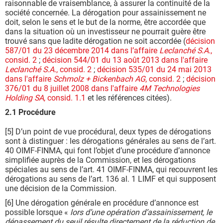
raisonnable de vraisemblance, à assurer la continuité de la
société concernée. La dérogation pour assainissement ne
doit, selon le sens et le but de la norme, être accordée que
dans la situation où un investisseur ne pourrait guère être
trouvé sans que ladite dérogation ne soit accordée (
décision
587/01 du 23 décembre 2014 dans l’affaire
Leclanché S.A.
,
consid. 2
;
décision 544/01 du 13 août 2013 dans l'affaire
Leclanché S.A.
, consid. 2
;
décision 535/01 du 24 mai 2013
dans l'affaire
Schmolz + Bickenbach AG
, consid. 2
;
décision
376/01 du 8 juillet 2008 dans l'affaire
4M
Technologies
Holding
SA
, consid. 1.1
et les références citées).
2.1 Procédure
[5] D’un point de vue procédural, deux types de dérogations
sont à distinguer : les dérogations générales au sens de l’art.
40 OIMF-FINMA, qui font l’objet d’une procédure d’annonce
simplifiée auprès de la Commission, et les dérogations
spéciales au sens de l’art. 41 OIMF-FINMA, qui recouvrent les
dérogations au sens de l’art. 136 al. 1 LIMF et qui supposent
une décision de la Commission.
[6] Une dérogation générale en procédure d’annonce est
possible lorsque «
lors d’une opération d’assainissement, le
dépassement du seuil résulte directement de la réduction de