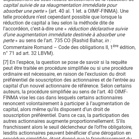
capital suivie de sa réaugmentation immédiate pour
absorber une perte
» (art. 40 al. 1 let. a OIMF-FINMA). Une
telle procédure n’est cependant possible que lorsque la
réduction de capital a lieu selon la méthode dite de
l’accordéon, c’est-à-dire une «
réduction déclarative suivie
d’une augmentation immédiate destinée à absorber une
perte
» au sens de l’art. 735 CO (Rashid Bahar,
in :
ère
Commentaire Romand – Code des obligations II, 1
édition,
n° 71 ad art. 32 LBVM).
[7] En l’espèce, la question se pose de savoir si la requête
peut être traitée en procédure simplifiée ou si une procédure
ordinaire est nécessaire, en raison de l’exclusion du droit
préférentiel de souscription des actionnaires et de l’entrée au
capital d’un nouvel actionnaire de référence. Selon certains
auteurs, la procédure simplifiée au sens de l’art. 40 OIMF-
FINMA vise les cas dans lesquels certains actionnaires
renoncent volontairement à participer à l’augmentation de
capital, alors même qu’ils disposent d’un droit de
souscription préférentiel. Dans ce cas, la participation des
autres actionnaires augmente proportionnellement. S’ils
franchissent alors le seuil déclencheur de l’offre obligatoire,
lesdits actionnaires peuvent bénéficier d’une dérogation en
procédure simplifiée, étant donné que le franchissement du