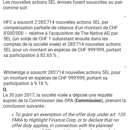
Les nouvelles actions 5EL émises furent souscrites au pair
comme suit :
−
HFC a souscrit 2'285'714 nouvelles actions 5EL par
compensation partielle de créance d’un montant de CHF
8'000'000 – relative à l’acquisition de The Native AG par
5EL (un solde de CHF 1 subsistant ensuite dans les
comptes de la société visée) et 285'714 nouvelles actions
5EL pour un montant en espèces de CHF 999'999, portant
sa participation à 82.65 % ;
−
Whiteridge a souscrit 285'714 nouvelles actions 5EL pour
un montant en espèces de CHF 999'999, portant sa
participation à 9.18 %.
Q.
Le 30 juin 2017, la société visée a déposé une requête
auprès de la Commission des OPA (
Commission
), prenant la
conclusion suivante :
«
To grant an exemption of the offer duty under art. 135
FMIA to Highlight Finance Corp, or to declare that no
offer duty applies, in connection with the planned