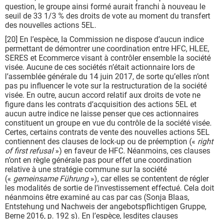
question, le groupe ainsi formé aurait franchi à nouveau le
seuil de 33 1/3 % des droits de vote au moment du transfert
des nouvelles actions 5EL.
[20] En l’espèce, la Commission ne dispose d’aucun indice
permettant de démontrer une coordination entre HFC, HLEE,
SERES et Ecommerce visant à contrôler ensemble la société
visée. Aucune de ces sociétés n’était actionnaire lors de
l’assemblée générale du 14 juin 2017, de sorte qu’elles n’ont
pas pu influencer le vote sur la restructuration de la société
visée. En outre, aucun accord relatif aux droits de vote ne
figure dans les contrats d’acquisition des actions 5EL et
aucun autre indice ne laisse penser que ces actionnaires
constituent un groupe en vue du contrôle de la société visée.
Certes, certains contrats de vente des nouvelles actions 5EL
contiennent des clauses de lock-up ou de préemption («
right
of first refusal
») en faveur de HFC. Néanmoins, ces clauses
n’ont en règle générale pas pour effet une coordination
relative à une stratégie commune sur la société
(«
gemeinsame Führung
»), car elles se contentent de régler
les modalités de sortie de l’investissement effectué. Cela doit
néanmoins être examiné au cas par cas (Sonja Blaas,
Entstehung und Nachweis der angebotspflichtigen Gruppe,
Berne 2016, p. 192 s). En l’espèce, lesdites clauses