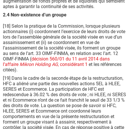
augmentation de fonds propres et de liquidités qui semblent
aptes à garantir la continuité de ses activités.
2.4 Non-existence d’un groupe
[18] Selon la pratique de la Commission, lorsque plusieurs
actionnaires (i) coordonnent l’exercice de leurs droits de vote
lors de l’assemblée générale de la société visée en vue d’un
assainissement et (ii) se coordonnent en vue de
l’assainissement de la société visée, ils forment un groupe
au sens de l’art. 33 OIMF-FINMA, en relation avec l’art. 12
OIMF-FINMA (
décision 560/01 du 11 avril 2014 dans
l’affaire
Mikron Holding AG
, considérant 1
et les références
citées).
[19] Dans le cadre de la seconde étape de la restructuration,
HFC a aliéné une partie des nouvelles actions 5EL à HLEE,
SERES et Ecommerce. La participation de HFC est
redescendue à 36.02 % des droits de vote ; ni HLEE, ni SERES
et ni Ecommerce n’ont de ce fait franchit le seuil de 33 1/3 %
des droits de vote. La question se pose de savoir si HFC,
HLEE, SERES et Ecommerce ont coordonné leurs
comportements en vue de la présente restructuration et
forment un groupe visant à assainir, respectivement à
contrôler, la société visée. En cas de réponse positive à cette