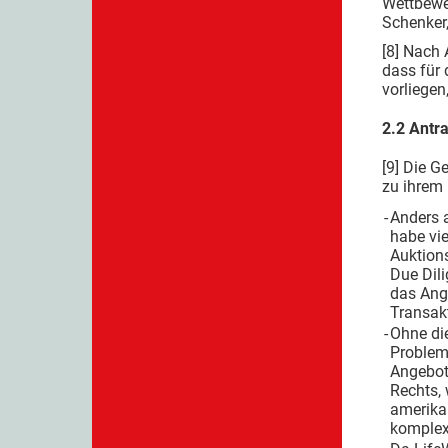
Wettbewer
Schenker
[8] Nach 
dass für 
vorliegen
2.2 Antr
[9] Die G
zu ihrem 
-
Anders 
habe vi
Auktion
Due Dil
das Ang
Transak
-
Ohne die
Problem
Angebot
Rechts,
amerika
komplex