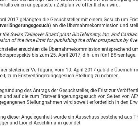
falls einen angepassten Zeitplan veröffentlichen wird.
ril 2017 gelangten die Gesuchsteller mit einem Gesuch um Frist
stverlängerungsgesuch
) an die Übernahmekommission und stell
t the Swiss Takeover Board grant BioTelemetry, Inc. and Cardia
sion of the time limit for publishing the offer prospectus by five t
chsteller ersuchten die Übernahmekommission entsprechend um V
otsprospekts bis zum 25. April 2017, d.h. um fünf Börsentage.
ahrensleitender Verfügung vom 10. April 2017 gab die Überna
eit, zum Fristverlängerungsgesuch Stellung zu nehmen.
egründung des Antrags der Gesuchsteller, die Frist zur Veröffe
n und auf die zum Fristverlängerungsgesuch von Seiten von AEV
gegangenen Stellungnahmen wird soweit erforderlich in den E
ung dieser Angelegenheit wurde ein Ausschuss bestehend aus Th
er und Lionel Aeschlimann gebildet.