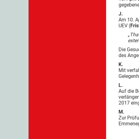
gegebenen
J.
Am 10. Ap
UEV (
Fri
„Tha
exten
Die Gesu
des Angeb
K.
Mit verf
Gelegenh
L.
Auf die B
verlänger
2017 ein
M.
Zur Prüf
Emmenegg