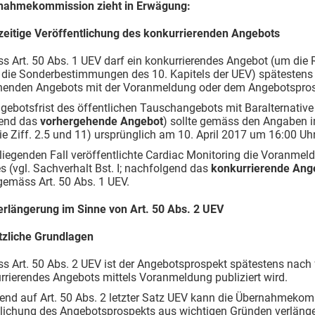
nahmekommission zieht in Erwägung:
zeitige Veröffentlichung des konkurrierenden Angebots
s Art. 50 Abs. 1 UEV darf ein konkurrierendes Angebot (um die 
 die Sonderbestimmungen des 10. Kapitels der UEV) spätestens 
henden Angebots mit der Voranmeldung oder dem Angebotsprosp
ngebotsfrist des öffentlichen Tauschangebots mit Baralternative
end das
vorhergehende Angebot
) sollte gemäss den Angaben 
ie Ziff. 2.5 und 11) ursprünglich am 10. April 2017 um 16:00 U
rliegenden Fall veröffentlichte Cardiac Monitoring die Voranmel
 (vgl. Sachverhalt Bst. I; nachfolgend das
k
onkurrierende Ang
 gemäss Art. 50 Abs. 1 UEV.
verlängerung im Sinne von Art. 50 Abs. 2 UEV
tzliche Grundlagen
s Art. 50 Abs. 2 UEV ist der Angebotsprospekt spätestens nach
rrierendes Angebots mittels Voranmeldung publiziert wird.
rend auf Art. 50 Abs. 2 letzter Satz UEV kann die Übernahmekom
tlichung des Angebotsprospekts aus wichtigen Gründen verlänge