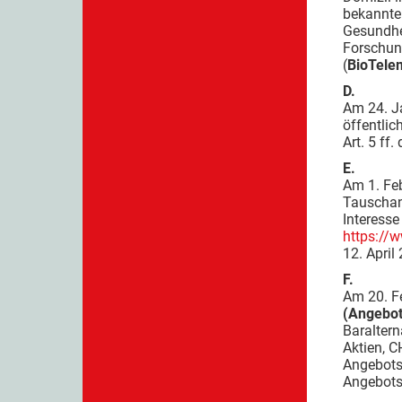
bekannte
Gesundhei
Forschung
(
BioTele
D.
Am 24. J
öffentlic
Art. 5 f
E.
Am 1. Fe
Tauschang
Interesse
https://
12. April 
F.
Am 20. F
(Angebot
Baraltern
Aktien, C
Angebotsp
Angebotsp