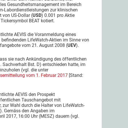
tales Gesundheitsmanagement im Bereich
rn-Labordienstleistungen zur klinischen
 von US-Dollar (
USD
) 0.001 pro Aktie
Tickersymbol BEAT kotiert.
tlichte AEVIS die Voranmeldung eines
um befindenden LifeWatch-Aktien im Sinne von
ufangebote vom 21. August 2008 (
UEV
).
dass sie nach Ankündigung des öffentlichen
 Sachverhalt Bst. D) entschieden hatte, im
nzuholen (vgl. die unter
semitteilung vom 1. Februar 2017
[Stand:
tlichte AEVIS den Prospekt
ffentlichen Tauschangebot mit
r, zur Wahl durch die Halter von LifeWatch-
2.3). Gemäss den Angaben im
il 2017, 16:00 Uhr (MESZ) dauern (vgl.