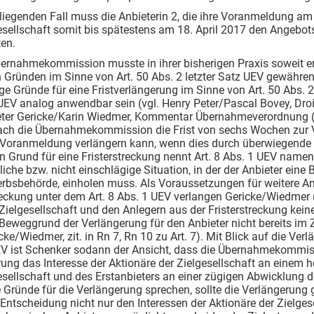
rliegenden Fall muss die Anbieterin 2, die ihre Voranmeldung am 
esellschaft somit bis spätestens am 18. April 2017 den Angebo
ten.
bernahmekommission musste in ihrer bisherigen Praxis soweit er
 Gründen im Sinne von Art. 50 Abs. 2 letzter Satz UEV gewähren.
ge Gründe für eine Fristverlängerung im Sinne von Art. 50 Abs. 2 
UEV analog anwendbar sein (vgl. Henry Peter/Pascal Bovey, Droi
eter Gericke/Karin Wiedmer, Kommentar Übernahmeverordnung (U
ach die Übernahmekommission die Frist von sechs Wochen zur 
Voranmeldung verlängern kann, wenn dies durch überwiegende Int
 Grund für eine Fristerstreckung nennt Art. 8 Abs. 1 UEV namentl
iche bzw. nicht einschlägige Situation, in der der Anbieter eine
rbsbehörde, einholen muss. Als Voraussetzungen für weitere A
reckung unter dem Art. 8 Abs. 1 UEV verlangen Gericke/Wiedmer (i)
Zielgesellschaft und den Anlegern aus der Fristerstreckung kein
 Beweggrund der Verlängerung für den Anbieter nicht bereits i
cke/Wiedmer, zit. in Rn 7, Rn 10 zu Art. 7). Mit Blick auf die Ve
EV ist Schenker sodann der Ansicht, dass die Übernahmekommiss
ung das Interesse der Aktionäre der Zielgesellschaft an einem
esellschaft und des Erstanbieters an einer zügigen Abwicklung
 Gründe für die Verlängerung sprechen, sollte die Verlängerun
 Entscheidung nicht nur den Interessen der Aktionäre der Zielges