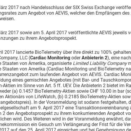
ärz 2017 nach Handelsschluss der SIX Swiss Exchange veröffent
ngsrates zum Angebot von AEVIS, welcher den Empfängern des 
weisen.
ärz 2017 sowie am 5. April 2017 veröffentlichte AEVIS jeweils
änzungen zu ihrem Angebotsprospekt.
il 2017 lancierte BioTelemetry über ihre direkt zu 100% gehalte
Company, LLC (
Cardiac
Monitoring
oder
Anbieterin 2
), eine na
e Staaten von Amerika, organisierte
Limited Liability Company
m
te Staaten von Amerika (Cardiac Monitoring und BioTelemetry
urrenzangebot zum laufenden Angebot von AEVIS. Cardiac Monito
dung eines gemischten Angebotes (mit Bar- und Tauschkompone
-Aktien im Sinne von Art. 5 ff. UEV. Die Anbieterin 2 bietet im 
weder (a) 0.1457 BioTelemetry-Aktien sowie CHF 10.00 in bar (
en Aktionärs von LifeWatch, (b) 0.2185 BioTelemetry-Aktien sowi
vangebotspreis). In der Voranmeldung ist sodann festgehalten,
ielgesellschaft am 9. April 2017 eine Transaktionsvereinbarun
in 2 den Angebotsprospekt zu ihrem konkurrierenden Angebot vo
lichen wird. Des Weiteren wird in der Voranmeldung erwähnt, das
ekommission ein Gesuch um Verlängerung der Frist für die Ve
l 2017 auf den 25. April 2017 einreichen und bei Genehmigung