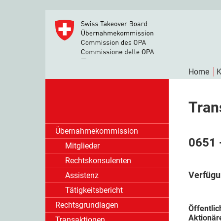
Home
K
Tran
Übernahmekommission
0651 
Mitglieder
Rechtskonsulenten
Verfügu
Assistenz
Tätigkeitsbericht
Rechtsgrundlagen
Öffentli
Aktionär
Transaktionen