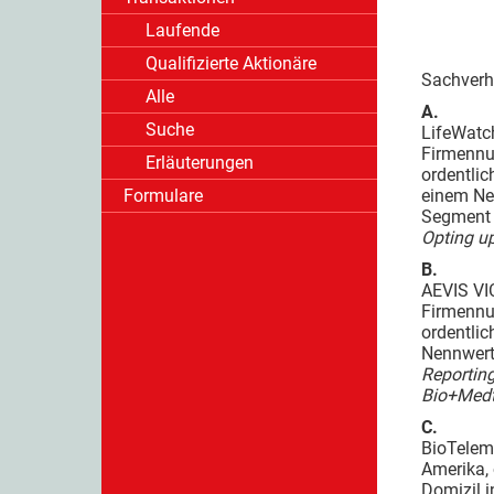
Laufende
Qualifizierte Aktionäre
Sachverha
Alle
A.
Suche
LifeWatc
Firmennu
Erläuterungen
ordentlic
Formulare
einem Ne
Segmen
Opting u
B.
AEVIS VI
Firmennum
ordentlic
Nennwert
Reportin
Bio+Medt
C.
BioTelemet
Amerika, 
Domizil i