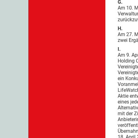
G.
Am 10. M
Verwaltu
zurückzu
H.
Am 27. M
zwei Erg
I.
Am 9. Apr
Holding 
Vereinigt
Vereinig
ein Konk
Voranmel
LifeWatch
Aktie ent
eines jed
Alternati
mit der Z
Anbieter
veröffent
Übernahm
18. Apri