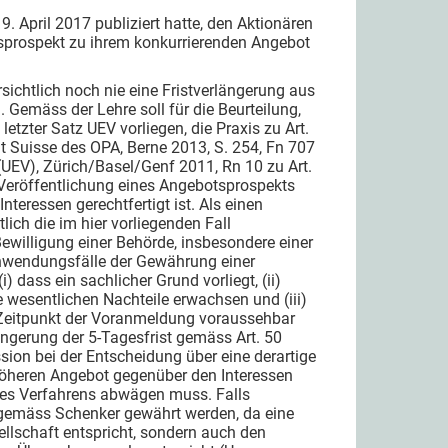
9. April 2017 publiziert hatte, den Aktionären
tsprospekt zu ihrem konkurrierenden Angebot
sichtlich noch nie eine Fristverlängerung aus
 Gemäss der Lehre soll für die Beurteilung,
letzter Satz UEV vorliegen, die Praxis zu Art.
t Suisse des OPA, Berne 2013, S. 254, Fn 707
EV), Zürich/Basel/Genf 2011, Rn 10 zu Art.
Veröffentlichung eines Angebotsprospekts
eressen gerechtfertigt ist. Als einen
ich die im hier vorliegenden Fall
 Bewilligung einer Behörde, insbesondere einer
nwendungsfälle der Gewährung einer
 dass ein sachlicher Grund vorliegt, (ii)
e wesentlichen Nachteile erwachsen und (iii)
m Zeitpunkt der Voranmeldung voraussehbar
rlängerung der 5-Tagesfrist gemäss Art. 50
ion bei der Entscheidung über eine derartige
 höheren Angebot gegenüber den Interessen
 des Verfahrens abwägen muss. Falls
g gemäss Schenker gewährt werden, da eine
ellschaft entspricht, sondern auch den