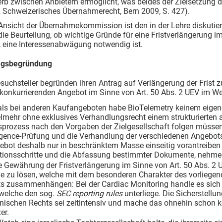
b zwischen Anbietern ermöglicht, was beides der Zielsetzung d
, Schweizerisches Übernahmerecht, Bern 2009, S. 427).
Ansicht der Übernahmekommission ist den in der Lehre diskutier
die Beurteilung, ob wichtige Gründe für eine Fristverlängerung im
, eine Interessenabwägung notwendig ist.
agsbegründung
esuchsteller begründen ihren Antrag auf Verlängerung der Frist
konkurrierenden Angebot im Sinne von Art. 50 Abs. 2 UEV im Wes
als bei anderen Kaufangeboten habe BioTelemetry keinem eige
elmehr ohne exklusives Verhandlungsrecht einem strukturierten
sprozess nach den Vorgaben der Zielgesellschaft folgen müsse
igence-Prüfung und die Verhandlung der verschiedenen Angebo
ebot deshalb nur in beschränktem Masse einseitig vorantreiben
tionsschritte und die Abfassung bestimmter Dokumente, nehme 
 Gewährung der Fristverlängerung im Sinne von Art. 50 Abs. 2 U
e zu lösen, welche mit dem besonderen Charakter des vorliege
s zusammenhängen: Bei der Cardiac Monitoring handle es sich 
 welche den sog.
SEC reporting rules
unterliege. Die Sicherstell
nischen Rechts sei zeitintensiv und mache das ohnehin schon 
er.