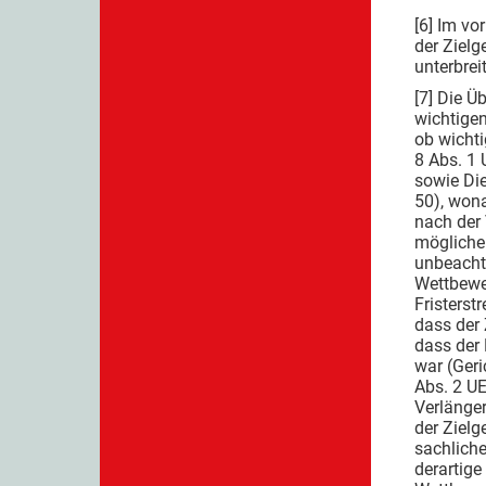
[6] Im vo
der Zielg
unterbrei
[7] Die Ü
wichtigen
ob wichti
8 Abs. 1 
sowie Di
50), won
nach der 
möglichen
unbeachtl
Wettbewe
Fristerst
dass der 
dass der
war (Geri
Abs. 2 U
Verlänger
der Zielg
sachliche
derartige