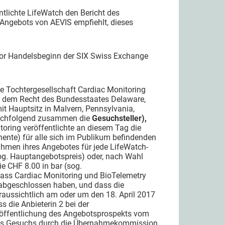
lichte LifeWatch den Bericht des
Angebots von AEVIS empfiehlt, dieses
 vor Handelsbeginn der SIX Swiss Exchange
ne Tochtergesellschaft Cardiac Monitoring
ch dem Recht des Bundesstaates Delaware,
it Hauptsitz in Malvern, Pennsylvania,
 nachfolgend zusammen die
Gesuchsteller
),
ring veröffentlichte an diesem Tag die
nte) für alle sich im Publikum befindenden
Rahmen ihres Angebotes für jede LifeWatch-
sog. Hauptangebotspreis) oder, nach Wahl
e CHF 8.00 in bar (sog.
 dass Cardiac Monitoring und BioTelemetry
g abgeschlossen haben, und dass die
raussichtlich am oder um den 18. April 2017
s die Anbieterin 2 bei der
röffentlichung des Angebotsprospekts vom
 des Gesuchs durch die Übernahmekommission