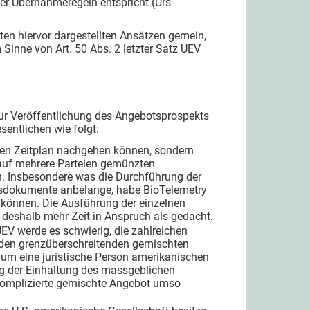
er Übernahmeregeln entspricht (Urs
ten hiervor dargestellten Ansätzen gemein,
 Sinne von Art. 50 Abs. 2 letzter Satz UEV
 zur Veröffentlichung des Angebotsprospekts
entlichen wie folgt:
nen Zeitplan nachgehen können, sondern
 auf mehrere Parteien gemünzten
n. Insbesondere was die Durchführung der
tsdokumente anbelange, habe BioTelemetry
 können. Die Ausführung der einzelnen
deshalb mehr Zeit in Anspruch als gedacht.
EV werde es schwierig, die zahlreichen
nden grenzüberschreitenden gemischten
um eine juristische Person amerikanischen
ung der Einhaltung des massgeblichen
komplizierte gemischte Angebot umso