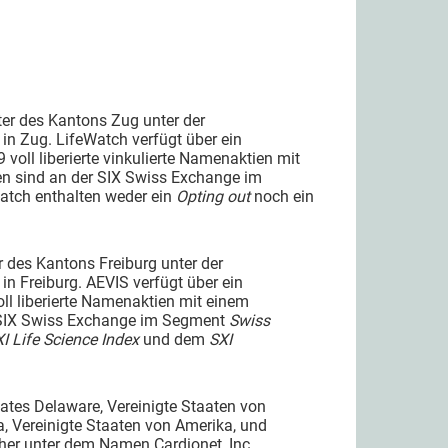
ster des Kantons Zug unter der
n Zug. LifeWatch verfügt über ein
 voll liberierte vinkulierte Namenaktien mit
ien sind an der SIX Swiss Exchange im
Watch enthalten weder ein
Opting out
noch ein
er des Kantons Freiburg unter der
n Freiburg. AEVIS verfügt über ein
oll liberierte Namenaktien mit einem
r SIX Swiss Exchange im Segment
Swiss
I Life Science Index
und dem
SXI
ates Delaware, Vereinigte Staaten von
a, Vereinigte Staaten von Amerika, und
üher unter dem Namen Cardionet, Inc.