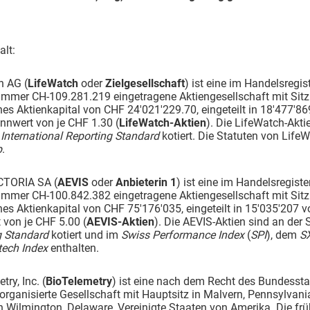
lt:
h AG (
LifeWatch
oder
Zielgesellschaft
) ist eine im Handelsregi
mmer CH-109.281.219 eingetragene Aktiengesellschaft mit Sitz i
hes Aktienkapital von CHF 24'021'229.70, eingeteilt in 18'477'869
nnwert von je CHF 1.30 (
LifeWatch-Aktien
). Die LifeWatch-Akt
t
International Reporting Standard
kotiert. Die Statuten von Life
p
.
CTORIA SA (
AEVIS
oder
Anbieterin 1
) ist eine im Handelsregist
mer CH-100.842.382 eingetragene Aktiengesellschaft mit Sitz i
hes Aktienkapital von CHF 75'176'035, eingeteilt in 15'035'207 v
 von je CHF 5.00 (
AEVIS-Aktien
). Die AEVIS-Aktien sind an de
g Standard
kotiert und im
Swiss Performance Index
(
SPI
), dem
SX
ech Index
enthalten.
ry, Inc. (
BioTelemetry
) ist eine nach dem Recht des Bundessta
organisierte Gesellschaft mit Hauptsitz in Malvern, Pennsylvani
n Wilmington, Delaware, Vereinigte Staaten von Amerika. Die fr