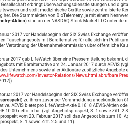
 Gesellschaft erbringt Überwachungsdienstleistungen und digi
tswesen und stellt medizinische Geräte sowie zentralisierte Ke
 her. Die Stammaktien von BioTelemetry, je mit einem Nennwert
metry-Aktien
) sind an der NASDAQ Stock Market LLC unter dem 
anuar 2017 vor Handelsbeginn der SIX Swiss Exchange veröffen
hen Tauschangebots mit Baralternative für alle sich im Publik
f. der Verordnung der Übernahmekommission über öffentliche Ka
bruar 2017 gab LifeWatch über eine Pressemitteilung bekannt, 
ebots mit Baralternative am 24. Januar 2017 durch AEVIS (vgl.
 des Unternehmens sowie aller Aktionäre zusätzliche Angebote ei
www.lifewatch.com/Investor-Relations/News.html abrufbare Pres
2017]).
ebruar 2017 vor Handelsbeginn der SIX Swiss Exchange veröffen
sprospekt
) zu ihrem zuvor per Voranmeldung angekündigten ö
ative. AEVIS bietet pro LifeWatch-Aktie 0.1818 AEVIS-Aktien ode
HF 10.00 netto in bar (vgl. Angebotsprospekt, S. 1 sowie Ziff. 
rospekt vom 20. Februar 2017 soll das Angebot bis zum 10. Apr
rospekt, S. 1 sowie Ziff. 2.5 und 11).