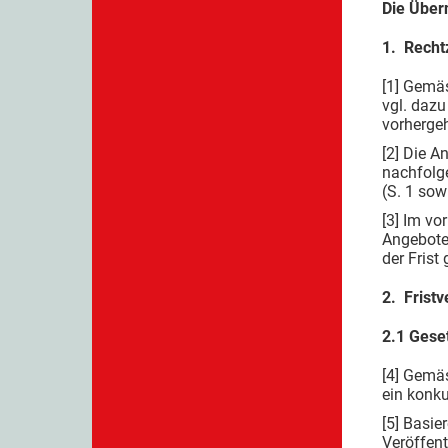
Die Über
1. Recht
[1] Gemäs
vgl. dazu
vorherge
[2] Die A
nachfolg
(S. 1 sow
[3] Im vo
Angebotes
der Frist
2. Frist
2.1 Gese
[4] Gemäs
ein konku
[5] Basie
Veröffen