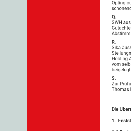
Opting o
schonend
Q.
SWH äuss
Gutachten
Abstimmu
R.
Sika äuss
Stellung
Holding A
vom selbi
beigeleg
S.
Zur Prüf
Thomas R
Die Über
1. Festst