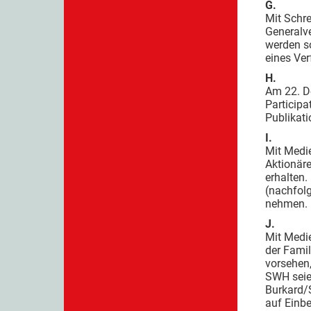
G.
Mit Schr
Generalv
werden s
eines Ve
H.
Am 22. De
Participa
Publikat
I.
Mit Medie
Aktionär
erhalten.
(nachfol
nehmen.
J.
Mit Medie
der Famil
vorsehen,
SWH seie
Burkard/
auf Einb