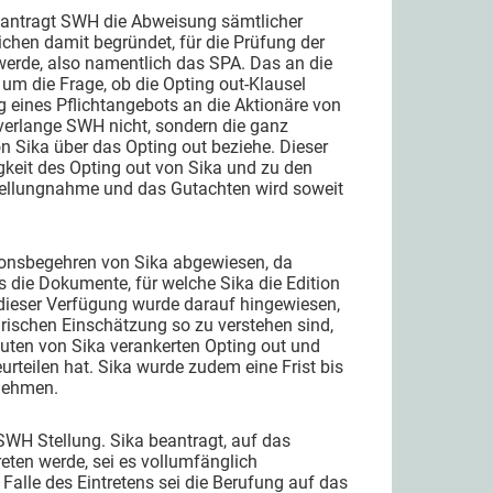
beantragt SWH die Abweisung sämtlicher
chen damit begründet, für die Prüfung der
 werde, also namentlich das SPA. Das an die
m die Frage, ob die Opting out-Klausel
 eines Pflichtangebots an die Aktionäre von
verlange SWH nicht, sondern die ganz
on Sika über das Opting out beziehe. Dieser
igkeit des Opting out von Sika und zu den
Stellungnahme und das Gutachten wird soweit
ionsbegehren von Sika abgewiesen, da
die Dokumente, für welche Sika die Edition
 dieser Verfügung wurde darauf hingewiesen,
rischen Einschätzung so zu verstehen sind,
tuten von Sika verankerten Opting out und
rteilen hat. Sika wurde zudem eine Frist bis
nehmen.
SWH Stellung. Sika beantragt, auf das
eten werde, sei es vollumfänglich
Falle des Eintretens sei die Berufung auf das