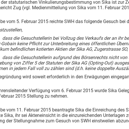
 der statutarischen Vinkulierungsbestimmung von Sika ist zur Z
richt Zug (vgl. Medienmitteilung von Sika vom 11. Februar 201
abe vom 5. Februar 2015 reichte SWH das folgende Gesuch bei
stzustellen,
dass die Gesuchstellerin bei Vollzug des Verkaufs der an ihr 
-Gobain keine Pflicht zur Unterbreitung eines öffentlichen Übe
kum befindlichen kotierten Aktien der Sika AG, Zugerstrasse SO, 6
dass die Gesuchstellerin aufgrund des Börsenrechts nicht von e
ebung von Ziffer 5 der Statuten der Sika AG (Opting-Out) ausge
en in jedem Fall voll zu zählen sind (d.h. keine doppelte Ausz
Begründung wird soweit erforderlich in den Erwägungen eingega
ahrensleitender Verfügung vom 6. Februar 2015 wurde Sika Gel
Februar 2015 Stellung zu nehmen.
abe vom 11. Februar 2015 beantragte Sika die Einreichung des 
e Sika, ihr sei Akteneinsicht in die einzureichenden Unterlagen z
ung der Stellungnahme zum Gesuch von SWH einstweilen abzu