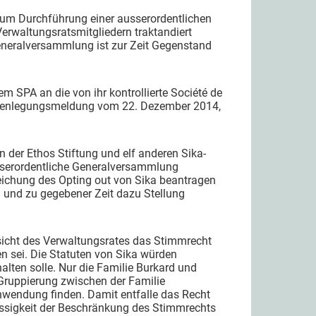
 um Durchführung einer ausserordentlichen
rwaltungsratsmitgliedern traktandiert
eneralversammlung ist zur Zeit Gegenstand
m SPA an die von ihr kontrollierte Société de
 (Offenlegungsmeldung vom 22. Dezember 2014,
 der Ethos Stiftung und elf anderen Sika-
sserordentliche Generalversammlung
reichung des Opting out von Sika beantragen
 und zu gegebener Zeit dazu Stellung
sicht des Verwaltungsrates das Stimmrecht
n sei. Die Statuten von Sika würden
lten solle. Nur die Familie Burkard und
ruppierung zwischen der Familie
endung finden. Damit entfalle das Recht
ässigkeit der Beschränkung des Stimmrechts