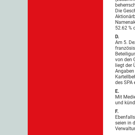
beherrsch
Die Gesch
Aktionärb
Namenakt
52.62 % d
D.
Am 5. De
französis
Beteilig
von den G
liegt der
Angaben 
Kartellbe
des SPA e
E.
Mit Medi
und kündi
F.
Ebenfall
seien in 
Verwaltu