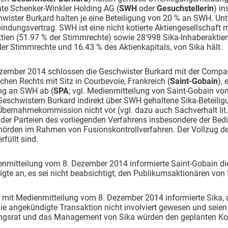
te Schenker-Winkler Holding AG (
SWH
oder
Gesuchstellerin
) i
wister Burkard halten je eine Beteiligung von 20 % an SWH. Unt
indungsvertrag. SWH ist eine nicht kotierte Aktiengesellschaft m
ien (51.97 % der Stimmrechte) sowie 28'998 Sika-Inhaberaktien
er Stimmrechte und 16.43 % des Aktienkapitals, von Sika hält.
zember 2014 schlossen die Geschwister Burkard mit der Compagn
chen Rechts mit Sitz in Courbevoie, Frankreich (
Saint-Gobain
),
ung an SWH ab (
SPA
; vgl. Medienmitteilung von Saint-Gobain v
eschwistern Burkard indirekt über SWH gehaltene Sika-Beteilig
 Übernahmekommission nicht vor (vgl. dazu auch Sachverhalt lit
der Parteien des vorliegenden Verfahrens insbesondere der Bed
hörden im Rahmen von Fusionskontrollverfahren. Der Vollzug de
rfüllt sind.
enmitteilung vom 8. Dezember 2014 informierte Saint-Gobain die
gte an, es sei nicht beabsichtigt, den Publikumsaktionären von
s mit Medienmitteilung vom 8. Dezember 2014 informierte Sika
die angekündigte Transaktion nicht involviert gewesen und seie
ngsrat und das Management von Sika würden den geplanten Kon