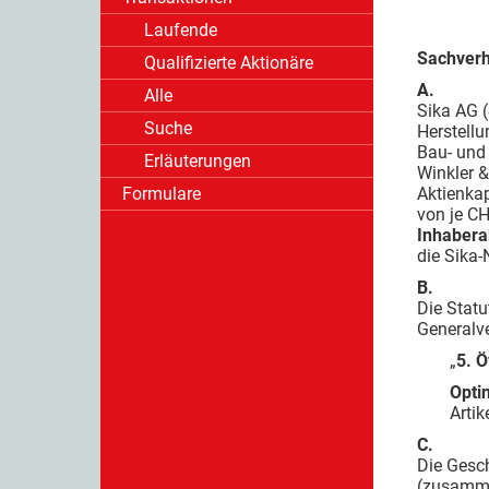
Laufende
Sachverh
Qualifizierte Aktionäre
A.
Alle
Sika AG (
Suche
Herstell
Bau- und
Erläuterungen
Winkler &
Formulare
Aktienkap
von je CH
Inhabera
die Sika-
B.
Die Statu
Generalve
„
5. 
Opti
Artik
C.
Die Gesch
(zusam