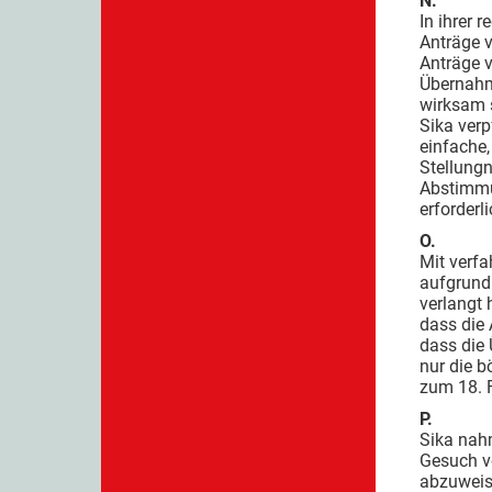
N.
In ihrer 
Anträge v
Anträge v
Übernahme
wirksam s
Sika verp
einfache,
Stellungn
Abstimmun
erforder
O.
Mit verf
aufgrund
verlangt 
dass die 
dass die 
nur die b
zum 18. 
P.
Sika nahm
Gesuch vo
abzuweise