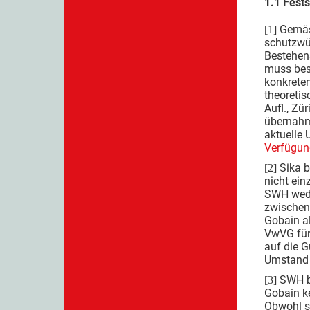
1.1 Fests
Gemäs
[1]
schutzwür
Bestehens
muss beso
konkreten
theoretis
Aufl., Zü
übernahme
aktuelle 
Verfügun
Sika b
[2]
nicht ein
SWH weder
zwischen 
Gobain al
VwVG für 
auf die G
Umstand k
SWH be
[3]
Gobain ke
Obwohl si