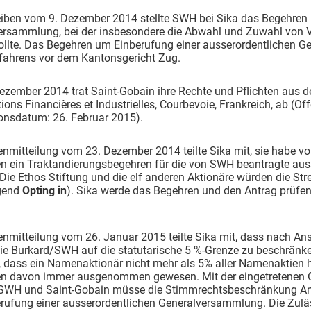
eiben vom 9. Dezember 2014 stellte SWH bei Sika das Begehren
ersammlung, bei der insbesondere die Abwahl und Zuwahl von Ve
ollte. Das Begehren um Einberufung einer ausserordentlichen G
rfahrens vor dem Kantonsgericht Zug.
zember 2014 trat Saint-Gobain ihre Rechte und Pflichten aus de
tions Financières et Industrielles, Courbevoie, Frankreich, ab
ionsdatum: 26. Februar 2015).
nmitteilung vom 23. Dezember 2014 teilte Sika mit, sie habe von
en ein Traktandierungsbegehren für die von SWH beantragte au
 Die Ethos Stiftung und die elf anderen Aktionäre würden die St
gend
Opting in
). Sika werde das Begehren und den Antrag prüfen
nmitteilung vom 26. Januar 2015 teilte Sika mit, dass nach An
ie Burkard/SWH auf die statutarische 5 %-Grenze zu beschränke
 dass ein Namenaktionär nicht mehr als 5% aller Namenaktien ha
n davon immer ausgenommen gewesen. Mit der eingetretenen G
SWH und Saint-Gobain müsse die Stimmrechtsbeschränkung Anw
erufung einer ausserordentlichen Generalversammlung. Die Zul