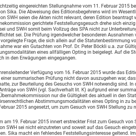
rechtzeitig eingereichten Stellungnahme vom 11. Februar 2015 
on Sika. Die Abweisung des Editionsbegehrens wird im Wesentli
on SWH seien die Akten nicht relevant, deren Edition beantragt
kommission gerichtete Feststellungsgesuch drehe sich einzig u
ei und SWH somit beim Vollzug des SPA nicht zur Unterbreitung
flichtet sei. Die Prüfung irgendwelcher besonderen Ausnahmen 
 vorgelegte Frage, die sich allein auf die Statutenbestimmung v
ahme war ein Gutachten von Prof. Dr. Peter Böckli u.a. zur Gült
gsmodalitäten eines allfälligen Opting in beigelegt. Auf die 
lich in den Erwägungen eingegangen.
ahrensleitender Verfügung vom 16. Februar 2015 wurde das Edit
 einer summarischen Prüfung nicht davon auszugehen war, dass 
hatte, zur Beurteilung des Gesuchs von SWH notwendig sind. In
Anträge von SWH (vgl. Sachverhalt lit. K) aufgrund einer summa
Übernahmekommission nur die Gültigkeit des aktuell in den Sta
örsenrechtlichen Abstimmungsmodalitäten eines Opting in zu beu
Februar 2015 angesetzt, um zum Gesuch von SWH Stellung zu 
 am 19. Februar 2015 innert erstreckter Frist zum Gesuch von 
n SWH sei nicht einzutreten und soweit auf das Gesuch eingetr
n. Sika macht ein fehlendes Feststellungsinteresse geltend. Im 