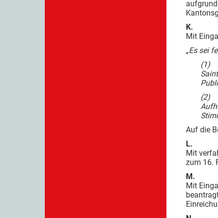
aufgrund
Kantonsge
K.
Mit Eing
„Es sei fe
(1) 
Saint
Publi
(2) 
Aufh
Stimm
Auf die 
L.
Mit verf
zum 16. 
M.
Mit Eing
beantragt
Einreich