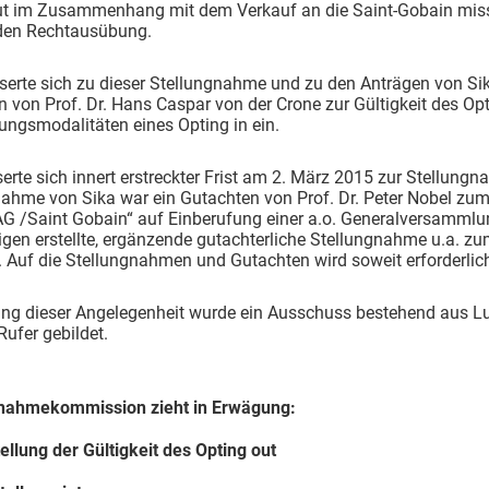
ut im Zusammenhang mit dem Verkauf an die Saint-Gobain missb
en Rechtausübung.
erte sich zu dieser Stellungnahme und zu den Anträgen von Sik
 von Prof. Dr. Hans Caspar von der Crone zur Gültigkeit des Op
ngsmodalitäten eines Opting in ein.
erte sich innert erstreckter Frist am 2. März 2015 zur Stellu
nahme von Sika war ein Gutachten von Prof. Dr. Peter Nobel zu
G /Saint Gobain“ auf Einberufung einer a.o. Generalversammlung
gen erstellte, ergänzende gutachterliche Stellungnahme u.a. zum
t. Auf die Stellungnahmen und Gutachten wird soweit erforderli
ung dieser Angelegenheit wurde ein Ausschuss bestehend aus Lu
ufer gebildet.
nahmekommission zieht in Erwägung:
ellung der Gültigkeit des Opting out