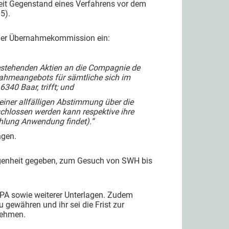
eit Gegenstand eines Verfahrens vor dem
5).
 der Übernahmekommission ein:
bestehenden Aktien an die Compagnie de
rnahmeangebots für sämtliche sich im
340 Baar, trifft; und
iner allfälligen Abstimmung über die
schlossen werden kann respektive ihre
ählung Anwendung findet).“
ngen.
egenheit gegeben, zum Gesuch von SWH bis
SPA sowie weiterer Unterlagen. Zudem
u gewähren und ihr sei die Frist zur
nehmen.