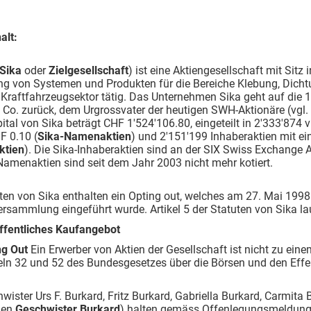
alt:
Sika
oder
Zielgesellschaft
) ist eine Aktiengesellschaft mit Sitz 
ung von Systemen und Produkten für die Bereiche Klebung, Dich
 Kraftfahrzeugsektor tätig. Das Unternehmen Sika geht auf die
 Co. zurück, dem Urgrossvater der heutigen SWH-Aktionäre (vgl. 
ital von Sika beträgt CHF 1'524'106.80, eingeteilt in 2'333'874
F 0.10 (
Sika-Namenaktien
) und 2'151'199 Inhaberaktien mit e
ktien
). Die Sika-Inhaberaktien sind an der SIX Swiss Exchange 
Namenaktien sind seit dem Jahr 2003 nicht mehr kotiert.
ten von Sika enthalten ein Opting out, welches am 27. Mai 199
rsammlung eingeführt wurde. Artikel 5 der Statuten von Sika lau
Öffentliches Kaufangebot
ng Out
Ein Erwerber von Aktien der Gesellschaft ist nicht zu ei
eln 32 und 52 des Bundesgesetzes über die Börsen und den Effek
wister Urs F. Burkard, Fritz Burkard, Gabriella Burkard, Carmit
men
Geschwister Burkard
) halten gemäss Offenlegungsmeldungen