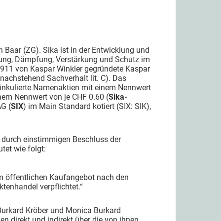
in Baar (ZG). Sika ist in der Entwicklung und
tung, Dämpfung, Verstärkung und Schutz im
 1911 von Kaspar Winkler gegründete Kaspar
nachstehend Sachverhalt lit. C). Das
 vinkulierte Namenaktien mit einem Nennwert
inem Nennwert von je CHF 0.60 (
Sika-
AG (
SIX
) im Main Standard kotiert (SIX: SIK),
8 durch einstimmigen Beschluss der
tet wie folgt:
nem öffentlichen Kaufangebot nach den
tenhandel verpflichtet.“
a Burkard Kröber und Monica Burkard
 direkt und indirekt über die von ihnen