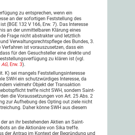
erfügung zu entsprechen, wenn ein
esse an der sofortigen Feststellung des
st (BGE 132 V 166, Erw. 7). Das Interesse
nis an der unmittelbaren Klärung eines
e Frage nicht abstrakter und letztlich
n und Verwaltungsrechtspflege des Bundes, 3.
e Verfahren ist vorauszusetzen, dass ein
dass für den Gesuchsteller eine direkte und
eststellungsverfügung zu klären ist (vgl.
h AG
, Erw. 3
).
t. K) sei mangels Feststellungsinteresse
ehle SWH ein schutzwürdiges Interesse, da
ndern vielmehr Objekt der Transaktion
botspflicht treffe nicht SWH, sondern Saint-
ürden die Voraussetzungen von Art. 25 Abs. 2
ung zur Aufhebung des Opting out ziele nicht
n Streichung. Daher könne SWH aus diesem
 der an ihr bestehenden Aktien an Saint-
ots an die Aktionäre von Sika treffe.
muss der Antrag im Kontext der Begründung und