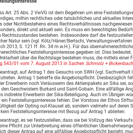
tellungsinteresse
s Art. 25 Abs. 2 VwVG ist dem Begehren um eine Feststellungv
diges, mithin rechtliches oder tatsächliches und aktuelles Inter
 oder Nichtbestehens eines Rechtsverhältnisses nachgewiesen i
nders, direkt und aktuell sein. Es muss ein berechtigtes Bedürf
 Rechtszustandes bestehen. Insbesondere darf die festzustellend
cher Natur sein (vgl. Kölz/Häner/Bertschi, Verwaltungsverfahre
rich 2013, S. 121 ff. Rn. 34 m.w.H.). Für das übernahmerechtlich
rechtliches Feststellungsinteresse gegeben ist. Dies bedeutet, 
Unklarheit über die Rechtslage bestehen muss, die mittels einer F
g 543/01 vom 7. August 2013 in Sachen
Schmolz + Bickenbac
eantragt, auf Antrag 1 des Gesuchs von SWH (vgl. Sachverhalt li
zutreten. Antrag 1 betreffe die Angebotspflicht. Diesbezüglich f
 Erwerberin noch Veräusserin des Aktienpakets an Sika sei, so
den Geschwistern Burkard und Saint-Gobain. Eine allfällige Ange
s indirekte Erwerberin der Sika-Beteiligung. Auch im Übrigen w
ein Feststellungsinteresse fehlen. Der Vorstoss der Ethos Stift
ültigkeit der Opting out-Klausel ab, sondern vielmehr auf dere
ein Feststellungsinteresse mit Bezug auf Antrag 1 ableiten.
antragt, es sei festzustellen, dass sie bei Vollzug des Verkaufs
ine Pflicht zur Unterbreitung eines öffentlichen Übernahmeangeb
ch dieser Antrag auf eine allfällige Angebotspflicht bezieht, 