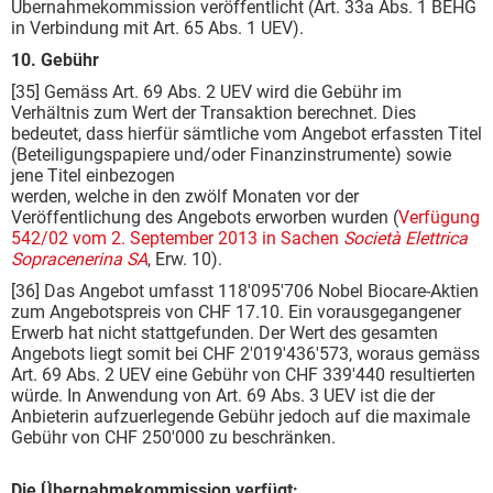
Übernahmekommission veröffentlicht (Art. 33a Abs. 1 BEHG
in Verbindung mit Art. 65 Abs. 1 UEV).
10. Gebühr
[35] Gemäss Art. 69 Abs. 2 UEV wird die Gebühr im
Verhältnis zum Wert der Transaktion berechnet. Dies
bedeutet, dass hierfür sämtliche vom Angebot erfassten Titel
(Beteiligungspapiere und/oder Finanzinstrumente) sowie
jene Titel einbezogen
werden, welche in den zwölf Monaten vor der
Veröffentlichung des Angebots erworben wurden (
Verfügung
542/02 vom 2. September 2013 in Sachen
Società Elettrica
Sopracenerina SA
, Erw. 10).
[36] Das Angebot umfasst 118'095'706 Nobel Biocare-Aktien
zum Angebotspreis von CHF 17.10. Ein vorausgegangener
Erwerb hat nicht stattgefunden. Der Wert des gesamten
Angebots liegt somit bei CHF 2'019'436'573, woraus gemäss
Art. 69 Abs. 2 UEV eine Gebühr von CHF 339'440 resultierten
würde. In Anwendung von Art. 69 Abs. 3 UEV ist die der
Anbieterin aufzuerlegende Gebühr jedoch auf die maximale
Gebühr von CHF 250'000 zu beschränken.
Die Übernahmekommission verfügt: