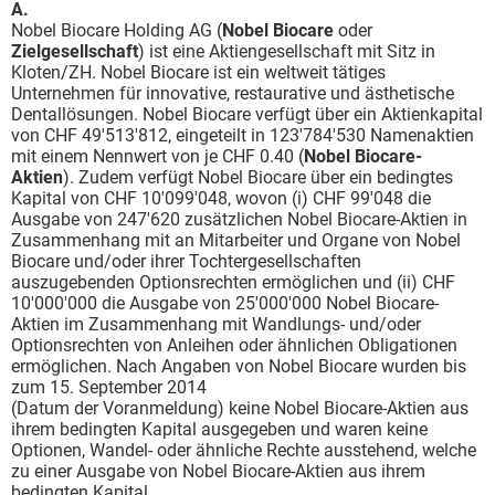
A.
Nobel Biocare Holding AG (
Nobel Biocare
oder
Zielgesellschaft
) ist eine Aktiengesellschaft mit Sitz in
Kloten/ZH. Nobel Biocare ist ein weltweit tätiges
Unternehmen für innovative, restaurative und ästhetische
Dentallösungen. Nobel Biocare verfügt über ein Aktienkapital
von CHF 49'513'812, eingeteilt in 123'784'530 Namenaktien
mit einem Nennwert von je CHF 0.40 (
Nobel Biocare-
Aktien
). Zudem verfügt Nobel Biocare über ein bedingtes
Kapital von CHF 10'099'048, wovon (i) CHF 99'048 die
Ausgabe von 247'620 zusätzlichen Nobel Biocare-Aktien in
Zusammenhang mit an Mitarbeiter und Organe von Nobel
Biocare und/oder ihrer Tochtergesellschaften
auszugebenden Optionsrechten ermöglichen und (ii) CHF
10'000'000 die Ausgabe von 25'000'000 Nobel Biocare-
Aktien im Zusammenhang mit Wandlungs- und/oder
Optionsrechten von Anleihen oder ähnlichen Obligationen
ermöglichen. Nach Angaben von Nobel Biocare wurden bis
zum 15. September 2014
(Datum der Voranmeldung) keine Nobel Biocare-Aktien aus
ihrem bedingten Kapital ausgegeben und waren keine
Optionen, Wandel- oder ähnliche Rechte ausstehend, welche
zu einer Ausgabe von Nobel Biocare-Aktien aus ihrem
bedingten Kapital