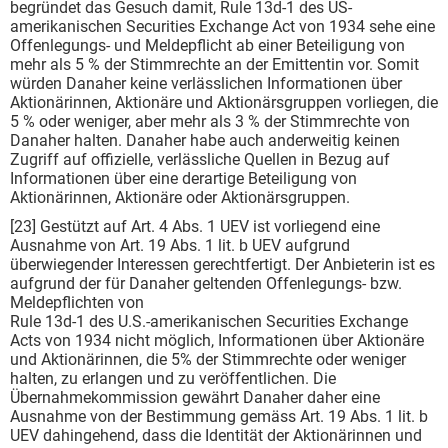
begründet das Gesuch damit, Rule 13d-1 des US-
amerikanischen Securities Exchange Act von 1934 sehe eine
Offenlegungs- und Meldepflicht ab einer Beteiligung von
mehr als 5 % der Stimmrechte an der Emittentin vor. Somit
würden Danaher keine verlässlichen Informationen über
Aktionärinnen, Aktionäre und Aktionärsgruppen vorliegen, die
5 % oder weniger, aber mehr als 3 % der Stimmrechte von
Danaher halten. Danaher habe auch anderweitig keinen
Zugriff auf offizielle, verlässliche Quellen in Bezug auf
Informationen über eine derartige Beteiligung von
Aktionärinnen, Aktionäre oder Aktionärsgruppen.
[23] Gestützt auf Art. 4 Abs. 1 UEV ist vorliegend eine
Ausnahme von Art. 19 Abs. 1 lit. b UEV aufgrund
überwiegender Interessen gerechtfertigt. Der Anbieterin ist es
aufgrund der für Danaher geltenden Offenlegungs- bzw.
Meldepflichten von
Rule 13d-1 des U.S.-amerikanischen Securities Exchange
Acts von 1934 nicht möglich, Informationen über Aktionäre
und Aktionärinnen, die 5% der Stimmrechte oder weniger
halten, zu erlangen und zu veröffentlichen. Die
Übernahmekommission gewährt Danaher daher eine
Ausnahme von der Bestimmung gemäss Art. 19 Abs. 1 lit. b
UEV dahingehend, dass die Identität der Aktionärinnen und