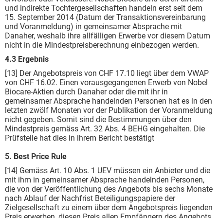
und indirekte Tochtergesellschaften handeln erst seit dem
15. September 2014 (Datum der Transaktionsvereinbarung
und Voranmeldung) in gemeinsamer Absprache mit
Danaher, weshalb ihre allfälligen Erwerbe vor diesem Datum
nicht in die Mindestpreisberechnung einbezogen werden.
4.3 Ergebnis
[13] Der Angebotspreis von CHF 17.10 liegt über dem VWAP
von CHF 16.02. Einen vorausgegangenen Erwerb von Nobel
Biocare-Aktien durch Danaher oder die mit ihr in
gemeinsamer Absprache handelnden Personen hat es in den
letzten zwölf Monaten vor der Publikation der Voranmeldung
nicht gegeben. Somit sind die Bestimmungen über den
Mindestpreis gemäss Art. 32 Abs. 4 BEHG eingehalten. Die
Prüfstelle hat dies in ihrem Bericht bestätigt
5. Best Price Rule
[14] Gemäss Art. 10 Abs. 1 UEV müssen ein Anbieter und die
mit ihm in gemeinsamer Absprache handelnden Personen,
die von der Veröffentlichung des Angebots bis sechs Monate
nach Ablauf der Nachfrist Beteiligungspapiere der
Zielgesellschaft zu einem über dem Angebotspreis liegenden
Preis erwerben, diesen Preis allen Empfängern des Angebots