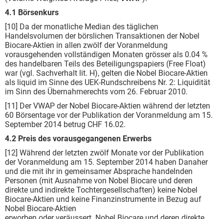
4.1 Börsenkurs
[10] Da der monatliche Median des täglichen
Handelsvolumen der börslichen Transaktionen der Nobel
Biocare-Aktien in allen zwölf der Voranmeldung
vorausgehenden vollständigen Monaten grösser als 0.04 %
des handelbaren Teils des Beteiligungspapiers (Free Float)
war (vgl. Sachverhalt lit. H), gelten die Nobel Biocare-Aktien
als liquid im Sinne des UEK-Rundschreibens Nr. 2: Liquidität
im Sinn des Übernahmerechts vom 26. Februar 2010.
[11] Der VWAP der Nobel Biocare-Aktien während der letzten
60 Börsentage vor der Publikation der Voranmeldung am 15.
September 2014 betrug CHF 16.02.
4.2 Preis des vorausgegangenen Erwerbs
[12] Während der letzten zwölf Monate vor der Publikation
der Voranmeldung am 15. September 2014 haben Danaher
und die mit ihr in gemeinsamer Absprache handelnden
Personen (mit Ausnahme von Nobel Biocare und deren
direkte und indirekte Tochtergesellschaften) keine Nobel
Biocare-Aktien und keine Finanzinstrumente in Bezug auf
Nobel Biocare-Aktien
erworben oder veräussert. Nobel Biocare und deren direkte