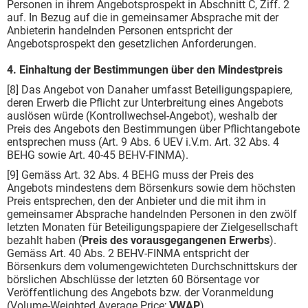
Personen in ihrem Angebotsprospekt in Abschnitt C, Ziff. 2
auf. In Bezug auf die in gemeinsamer Absprache mit der
Anbieterin handelnden Personen entspricht der
Angebotsprospekt den gesetzlichen Anforderungen.
4. Einhaltung der Bestimmungen über den Mindestpreis
[8] Das Angebot von Danaher umfasst Beteiligungspapiere,
deren Erwerb die Pflicht zur Unterbreitung eines Angebots
auslösen würde (Kontrollwechsel-Angebot), weshalb der
Preis des Angebots den Bestimmungen über Pflichtangebote
entsprechen muss (Art. 9 Abs. 6 UEV i.V.m. Art. 32 Abs. 4
BEHG sowie Art. 40-45 BEHV-FINMA).
[9] Gemäss Art. 32 Abs. 4 BEHG muss der Preis des
Angebots mindestens dem Börsenkurs sowie dem höchsten
Preis entsprechen, den der Anbieter und die mit ihm in
gemeinsamer Absprache handelnden Personen in den zwölf
letzten Monaten für Beteiligungspapiere der Zielgesellschaft
bezahlt haben (
Preis des vorausgegangenen Erwerbs
).
Gemäss Art. 40 Abs. 2 BEHV-FINMA entspricht der
Börsenkurs dem volumengewichteten Durchschnittskurs der
börslichen Abschlüsse der letzten 60 Börsentage vor
Veröffentlichung des Angebots bzw. der Voranmeldung
(Volume-Weighted Average Price;
VWAP
).