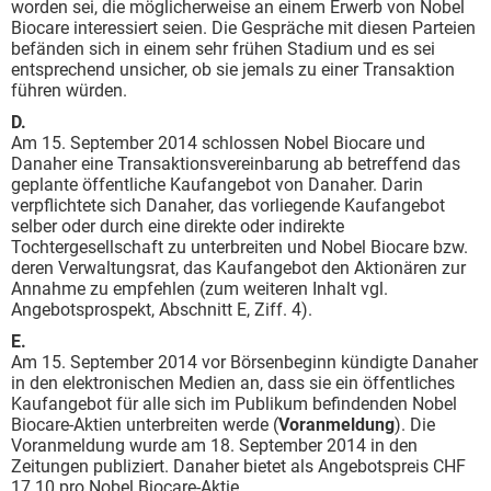
worden sei, die möglicherweise an einem Erwerb von Nobel
Biocare interessiert seien. Die Gespräche mit diesen Parteien
befänden sich in einem sehr frühen Stadium und es sei
entsprechend unsicher, ob sie jemals zu einer Transaktion
führen würden.
D.
Am 15. September 2014 schlossen Nobel Biocare und
Danaher eine Transaktionsvereinbarung ab betreffend das
geplante öffentliche Kaufangebot von Danaher. Darin
verpflichtete sich Danaher, das vorliegende Kaufangebot
selber oder durch eine direkte oder indirekte
Tochtergesellschaft zu unterbreiten und Nobel Biocare bzw.
deren Verwaltungsrat, das Kaufangebot den Aktionären zur
Annahme zu empfehlen (zum weiteren Inhalt vgl.
Angebotsprospekt, Abschnitt E, Ziff. 4).
E.
Am 15. September 2014 vor Börsenbeginn kündigte Danaher
in den elektronischen Medien an, dass sie ein öffentliches
Kaufangebot für alle sich im Publikum befindenden Nobel
Biocare-Aktien unterbreiten werde (
Voranmeldung
). Die
Voranmeldung wurde am 18. September 2014 in den
Zeitungen publiziert. Danaher bietet als Angebotspreis CHF
17.10 pro Nobel Biocare-Aktie.