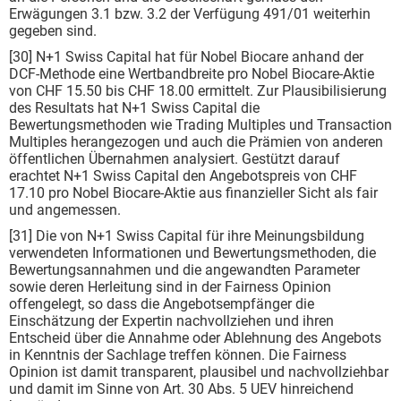
Erwägungen 3.1 bzw. 3.2 der Verfügung 491/01 weiterhin
gegeben sind.
[30] N+1 Swiss Capital hat für Nobel Biocare anhand der
DCF-Methode eine Wertbandbreite pro Nobel Biocare-Aktie
von CHF 15.50 bis CHF 18.00 ermittelt. Zur Plausibilisierung
des Resultats hat N+1 Swiss Capital die
Bewertungsmethoden wie Trading Multiples und Transaction
Multiples herangezogen und auch die Prämien von anderen
öffentlichen Übernahmen analysiert. Gestützt darauf
erachtet N+1 Swiss Capital den Angebotspreis von CHF
17.10 pro Nobel Biocare-Aktie aus finanzieller Sicht als fair
und angemessen.
[31] Die von N+1 Swiss Capital für ihre Meinungsbildung
verwendeten Informationen und Bewertungsmethoden, die
Bewertungsannahmen und die angewandten Parameter
sowie deren Herleitung sind in der Fairness Opinion
offengelegt, so dass die Angebotsempfänger die
Einschätzung der Expertin nachvollziehen und ihren
Entscheid über die Annahme oder Ablehnung des Angebots
in Kenntnis der Sachlage treffen können. Die Fairness
Opinion ist damit transparent, plausibel und nachvollziehbar
und damit im Sinne von Art. 30 Abs. 5 UEV hinreichend