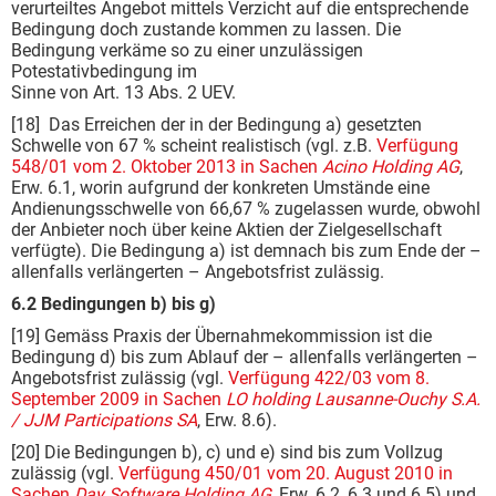
verurteiltes Angebot mittels Verzicht auf die entsprechende
Bedingung doch zustande kommen zu lassen. Die
Bedingung verkäme so zu einer unzulässigen
Potestativbedingung im
Sinne von Art. 13 Abs. 2 UEV.
[18] Das Erreichen der in der Bedingung a) gesetzten
Schwelle von 67 % scheint realistisch (vgl. z.B.
Verfügung
548/01 vom 2. Oktober 2013 in Sachen
Acino Holding AG
,
Erw. 6.1, worin aufgrund der konkreten Umstände eine
Andienungsschwelle von 66,67 % zugelassen wurde, obwohl
der Anbieter noch über keine Aktien der Zielgesellschaft
verfügte). Die Bedingung a) ist demnach bis zum Ende der –
allenfalls verlängerten – Angebotsfrist zulässig.
6.2 Bedingungen b) bis g)
[19] Gemäss Praxis der Übernahmekommission ist die
Bedingung d) bis zum Ablauf der – allenfalls verlängerten –
Angebotsfrist zulässig (vgl.
Verfügung 422/03 vom 8.
September 2009 in Sachen
LO holding Lausanne-Ouchy S.A.
/ JJM Participations SA
, Erw. 8.6).
[20] Die Bedingungen b), c) und e) sind bis zum Vollzug
zulässig (vgl.
Verfügung 450/01 vom 20. August 2010 in
Sachen
Day Software Holding AG
, Erw. 6.2, 6.3 und 6.5) und