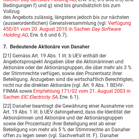
Bedingungen f) und g) sind bis grundsätzlich bis zum
Vollzug
des Angebots zulässig, längstens jedoch bis zur nächsten
(ausserordentlichen) Generalversammlung (vgl.
Verfügung
450/01 vom 20. August 2010 in Sachen
Day Software
Holding AG
, Erw. 6.6 und 6.7).
7. Bedeutende Aktionäre von Danaher
[21] Gemäss Art. 19 Abs. 1 lit. b UEV enthält der
Angebotsprospekt Angaben über die Aktionärinnen und
Aktionäre oder der Aktionärsgruppen, die über mehr als 3 %
der Stimmrechte verfügen, sowie den Prozentsatz ihrer
Beteiligung. Anzugeben sind die wirtschaftlich Berechtigten,
nicht nur die direkten Aktionäre (vgl. Art. 9 Abs. 1 BEHV-
FINMA sowie
Empfehlung 171/02 vom 21. August 2003 in
Sachen
EIC Electricity SA
, Erw. 6.1).
[22] Danaher beantragt die Gewährung einer Ausnahme von
Art. 19 Abs. 1 lit. b UEV dahingehend, dass die Identität der
Aktionärinnen und Aktionäre und der Aktionärsgruppen
sowie der Prozentsatz ihrer Beteiligung erst ab einer
Beteiligung von mehr als 5 % der Stimmrechte an Danaher
offen zu legen seien (vgl. Sachverhalt lit. F). Danaher