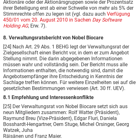
Aktionäre oder der Aktionärsgruppen sowie der Prozentsatz
ihrer Beteiligung erst ab einer Schwelle von mehr als 5% der
Stimmrechte offen zu legen ist (vgl. dazu auch
Verfügung
450/01 vom 20. August 2010 in Sachen
Day Software
Holding AG
, Erw. 7).
8. Verwaltungsratsbericht von Nobel Biocare
[24] Nach Art. 29 Abs. 1 BEHG legt der Verwaltungsrat der
Zielgesellschaft einen Bericht vor, in dem er zum Angebot
Stellung nimmt. Die darin abgegebenen Informationen
müssen wahr und vollständig sein. Der Bericht muss alle
Informationen enthalten, die notwendig sind, damit die
Angebotsempfänger ihre Entscheidung in Kenntnis der
Sachlage treffen können. Für weitere Einzelheiten sei auf die
gesetzlichen Bestimmungen verwiesen (Art. 30 ff. UEV).
8.1 Empfehlung und Interessenkonflikte
[25] Der Verwaltungsrat von Nobel Biocare setzt sich aus
neun Mitgliedern zusammen: Rolf Watter (Präsident),
Raymund Breu (Vize-Präsident), Edgar Fluri, Daniela
Bosshardt-Hengartner, Oern Stuge, Michel Orsinger, Georg
Watzek, Juha
Räisänen und Franz Maier.