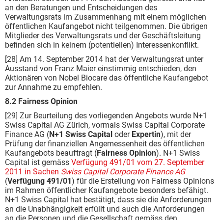
an den Beratungen und Entscheidungen des
Verwaltungsrats im Zusammenhang mit einem möglichen
öffentlichen Kaufangebot nicht teilgenommen. Die übrigen
Mitglieder des Verwaltungsrats und der Geschäftsleitung
befinden sich in keinem (potentiellen) Interessenkonflikt.
[28] Am 14. September 2014 hat der Verwaltungsrat unter
Ausstand von Franz Maier einstimmig entschieden, den
Aktionären von Nobel Biocare das öffentliche Kaufangebot
zur Annahme zu empfehlen.
8.2 Fairness Opinion
[29] Zur Beurteilung des vorliegenden Angebots wurde N+1
Swiss Capital AG Zürich, vormals Swiss Capital Corporate
Finance AG (
N+1 Swiss Capital
oder
Expertin
), mit der
Prüfung der finanziellen Angemessenheit des öffentlichen
Kaufangebots beauftragt (
Fairness Opinion
). N+1 Swiss
Capital ist gemäss
Verfügung 491/01 vom 27. September
2011 in Sachen
Swiss Capital Corporate Finance AG
(
Verfügung 491/01
) für die Erstellung von Fairness Opinions
im Rahmen öffentlicher Kaufangebote besonders befähigt.
N+1 Swiss Capital hat bestätigt, dass sie die Anforderungen
an die Unabhängigkeit erfüllt und auch die Anforderungen
an die Personen und die Gesellschaft gemäss den