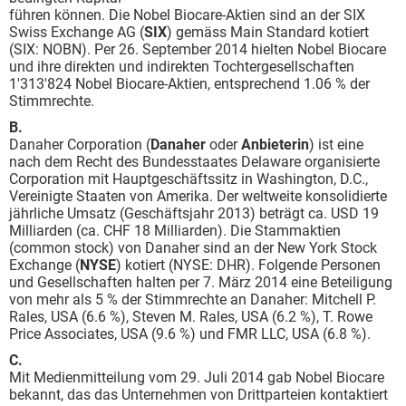
führen können. Die Nobel Biocare-Aktien sind an der SIX
Swiss Exchange AG (
SIX
) gemäss Main Standard kotiert
(SIX: NOBN). Per 26. September 2014 hielten Nobel Biocare
und ihre direkten und indirekten Tochtergesellschaften
1'313'824 Nobel Biocare-Aktien, entsprechend 1.06 % der
Stimmrechte.
B.
Danaher Corporation (
Danaher
oder
Anbieterin
) ist eine
nach dem Recht des Bundesstaates Delaware organisierte
Corporation mit Hauptgeschäftssitz in Washington, D.C.,
Vereinigte Staaten von Amerika. Der weltweite konsolidierte
jährliche Umsatz (Geschäftsjahr 2013) beträgt ca. USD 19
Milliarden (ca. CHF 18 Milliarden). Die Stammaktien
(common stock) von Danaher sind an der New York Stock
Exchange (
NYSE
) kotiert (NYSE: DHR). Folgende Personen
und Gesellschaften halten per 7. März 2014 eine Beteiligung
von mehr als 5 % der Stimmrechte an Danaher: Mitchell P.
Rales, USA (6.6 %), Steven M. Rales, USA (6.2 %), T. Rowe
Price Associates, USA (9.6 %) und FMR LLC, USA (6.8 %).
C.
Mit Medienmitteilung vom 29. Juli 2014 gab Nobel Biocare
bekannt, das das Unternehmen von Drittparteien kontaktiert