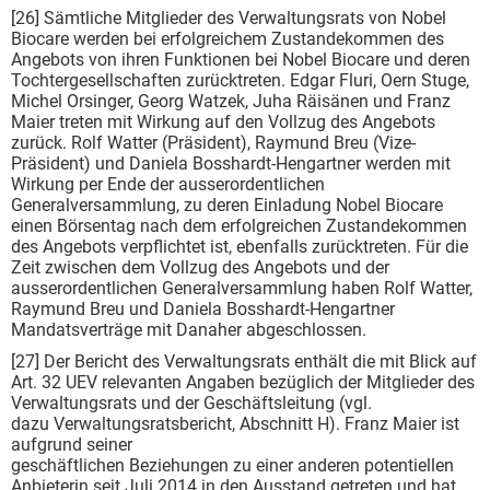
[26] Sämtliche Mitglieder des Verwaltungsrats von Nobel
Biocare werden bei erfolgreichem Zustandekommen des
Angebots von ihren Funktionen bei Nobel Biocare und deren
Tochtergesellschaften zurücktreten. Edgar Fluri, Oern Stuge,
Michel Orsinger, Georg Watzek, Juha Räisänen und Franz
Maier treten mit Wirkung auf den Vollzug des Angebots
zurück. Rolf Watter (Präsident), Raymund Breu (Vize-
Präsident) und Daniela Bosshardt-Hengartner werden mit
Wirkung per Ende der ausserordentlichen
Generalversammlung, zu deren Einladung Nobel Biocare
einen Börsentag nach dem erfolgreichen Zustandekommen
des Angebots verpflichtet ist, ebenfalls zurücktreten. Für die
Zeit zwischen dem Vollzug des Angebots und der
ausserordentlichen Generalversammlung haben Rolf Watter,
Raymund Breu und Daniela Bosshardt-Hengartner
Mandatsverträge mit Danaher abgeschlossen.
[27] Der Bericht des Verwaltungsrats enthält die mit Blick auf
Art. 32 UEV relevanten Angaben bezüglich der Mitglieder des
Verwaltungsrats und der Geschäftsleitung (vgl.
dazu Verwaltungsratsbericht, Abschnitt H). Franz Maier ist
aufgrund seiner
geschäftlichen Beziehungen zu einer anderen potentiellen
Anbieterin seit Juli 2014 in den Ausstand getreten und hat