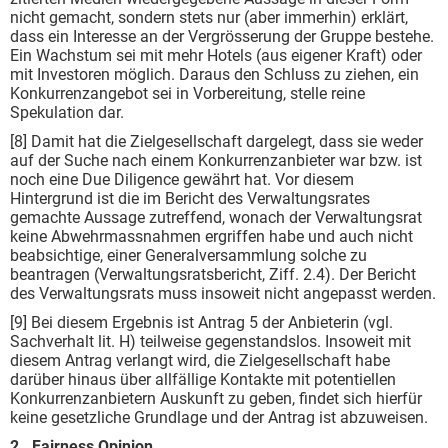
nicht gemacht, sondern stets nur (aber immerhin) erklärt,
dass ein Interesse an der Vergrösserung der Gruppe bestehe.
Ein Wachstum sei mit mehr Hotels (aus eigener Kraft) oder
mit Investoren möglich. Daraus den Schluss zu ziehen, ein
Konkurrenzangebot sei in Vorbereitung, stelle reine
Spekulation dar.
[8] Damit hat die Zielgesellschaft dargelegt, dass sie weder
auf der Suche nach einem Konkurrenzanbieter war bzw. ist
noch eine Due Diligence gewährt hat. Vor diesem
Hintergrund ist die im Bericht des Verwaltungsrates
gemachte Aussage zutreffend, wonach der Verwaltungsrat
keine Abwehrmassnahmen ergriffen habe und auch nicht
beabsichtige, einer Generalversammlung solche zu
beantragen (Verwaltungsratsbericht, Ziff. 2.4). Der Bericht
des Verwaltungsrats muss insoweit nicht angepasst werden.
[9] Bei diesem Ergebnis ist Antrag 5 der Anbieterin (vgl.
Sachverhalt lit. H) teilweise gegenstandslos. Insoweit mit
diesem Antrag verlangt wird, die Zielgesellschaft habe
darüber hinaus über allfällige Kontakte mit potentiellen
Konkurrenzanbietern Auskunft zu geben, findet sich hierfür
keine gesetzliche Grundlage und der Antrag ist abzuweisen.
2. Fairness Opinion