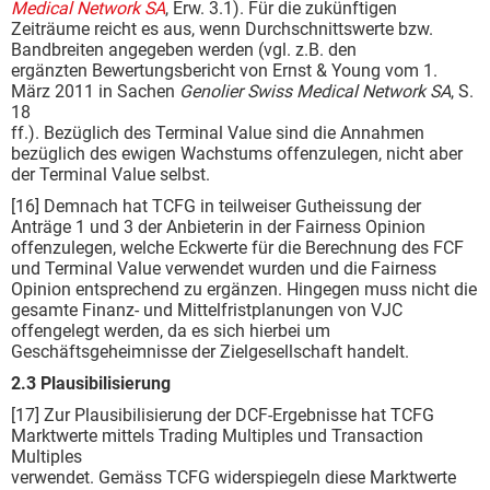
Medical Network SA
, Erw. 3.1). Für die zukünftigen
Zeiträume reicht es aus, wenn Durchschnittswerte bzw.
Bandbreiten angegeben werden (vgl. z.B. den
ergänzten Bewertungsbericht von Ernst & Young vom 1.
März 2011 in Sachen
Genolier Swiss Medical Network SA
, S.
18
ff.). Bezüglich des Terminal Value sind die Annahmen
bezüglich des ewigen Wachstums offenzulegen, nicht aber
der Terminal Value selbst.
[16] Demnach hat TCFG in teilweiser Gutheissung der
Anträge 1 und 3 der Anbieterin in der Fairness Opinion
offenzulegen, welche Eckwerte für die Berechnung des FCF
und Terminal Value verwendet wurden und die Fairness
Opinion entsprechend zu ergänzen. Hingegen muss nicht die
gesamte Finanz- und Mittelfristplanungen von VJC
offengelegt werden, da es sich hierbei um
Geschäftsgeheimnisse der Zielgesellschaft handelt.
2.3 Plausibilisierung
[17] Zur Plausibilisierung der DCF-Ergebnisse hat TCFG
Marktwerte mittels Trading Multiples und Transaction
Multiples
verwendet. Gemäss TCFG widerspiegeln diese Marktwerte