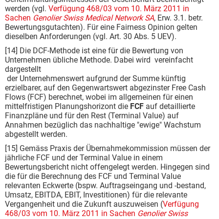
werden (vgl.
Verfügung 468/03 vom 10. März 2011 in
Sachen
Genolier Swiss Medical Network SA
, Erw. 3.1. betr.
Bewertungsgutachten). Für eine Fairness Opinion gelten
dieselben Anforderungen (vgl. Art. 30 Abs. 5 UEV).
[14] Die DCF-Methode ist eine für die Bewertung von
Unternehmen übliche Methode. Dabei wird ­ vereinfacht
dargestellt
­ der Unternehmenswert aufgrund der Summe künftig
erzielbarer, auf den Gegenwartswert abgezinster Free Cash
Flows (FCF) berechnet, wobei im allgemeinen für einen
mittelfristigen Planungshorizont die
FCF
auf detaillierte
Finanzpläne und für den Rest (Terminal Value) auf
Annahmen bezüglich das nachhaltige "ewige" Wachstum
abgestellt werden.
[15] Gemäss Praxis der Übernahmekommission müssen der
jährliche FCF und der Terminal Value in einem
Bewertungsbericht nicht offengelegt werden. Hingegen sind
die für die Berechnung des FCF und Terminal Value
relevanten Eckwerte (bspw. Auftragseingang und -bestand,
Umsatz, EBITDA, EBIT, Investitionen) für die relevante
Vergangenheit und die Zukunft auszuweisen (
Verfügung
468/03 vom 10. März 2011 in Sachen
Genolier Swiss