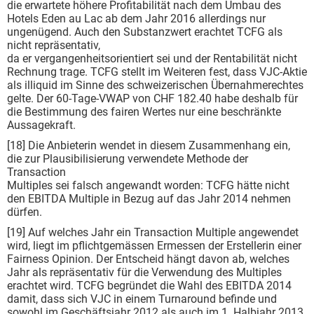
die erwartete höhere Profitabilität nach dem Umbau des
Hotels Eden au Lac ab dem Jahr 2016 allerdings nur
ungenügend. Auch den Substanzwert erachtet TCFG als
nicht repräsentativ,
da er vergangenheitsorientiert sei und der Rentabilität nicht
Rechnung trage. TCFG stellt im Weiteren fest, dass VJC-Aktie
als illiquid im Sinne des schweizerischen Übernahmerechtes
gelte. Der 60-Tage-VWAP von CHF 182.40 habe deshalb für
die Bestimmung des fairen Wertes nur eine beschränkte
Aussagekraft.
[18] Die Anbieterin wendet in diesem Zusammenhang ein,
die zur Plausibilisierung verwendete Methode der
Transaction
Multiples sei falsch angewandt worden: TCFG hätte nicht
den EBITDA Multiple in Bezug auf das Jahr 2014 nehmen
dürfen.
[19] Auf welches Jahr ein Transaction Multiple angewendet
wird, liegt im pflichtgemässen Ermessen der Erstellerin einer
Fairness Opinion. Der Entscheid hängt davon ab, welches
Jahr als repräsentativ für die Verwendung des Multiples
erachtet wird. TCFG begründet die Wahl des EBITDA 2014
damit, dass sich VJC in einem Turnaround befinde und
sowohl im Geschäftsjahr 2012 als auch im 1. Halbjahr 2013