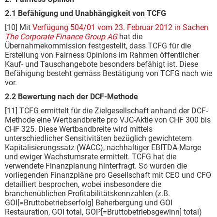
2.1 Befähigung und Unabhängigkeit von TCFG
[10] Mit
Verfügung 504/01 vom 23. Februar 2012 in Sachen
The Corporate Finance Group AG
hat die
Übernahmekommission festgestellt, dass TCFG für die
Erstellung von Fairness Opinions im Rahmen öffentlicher
Kauf- und Tauschangebote besonders befähigt ist. Diese
Befähigung besteht gemäss Bestätigung von TCFG nach wie
vor.
2.2 Bewertung nach der DCF-Methode
[11] TCFG ermittelt für die Zielgesellschaft anhand der DCF-
Methode eine Wertbandbreite pro VJC-Aktie von CHF 300 bis
CHF 325. Diese Wertbandbreite wird mittels
unterschiedlicher Sensitivitäten bezüglich gewichtetem
Kapitalisierungssatz (WACC), nachhaltiger EBITDA-Marge
und ewiger Wachstumsrate ermittelt. TCFG hat die
verwendete Finanzplanung hinterfragt. So wurden die
vorliegenden Finanzpläne pro Gesellschaft mit CEO und CFO
detailliert besprochen, wobei insbesondere die
branchenüblichen Profitabilitätskennzahlen (z.B.
GOI[=Bruttobetriebs­erfolg] Beherbergung und GOI
Restauration, GOI total, GOP[=Bruttobetriebsgewinn] total)