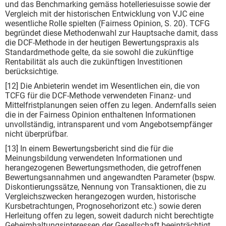
und das Benchmarking gemäss hotelleriesuisse sowie der
Vergleich mit der historischen Entwicklung von VJC eine
wesentliche Rolle spielten (Fairness Opinion, S. 20). TCFG
begründet diese Methodenwahl zur Hauptsache damit, dass
die DCF-Methode in der heutigen Bewertungspraxis als
Standardmethode gelte, da sie sowohl die zukünftige
Rentabilität als auch die zukünftigen Investitionen
berücksichtige.
[12] Die Anbieterin wendet im Wesentlichen ein, die von
TCFG für die DCF-Methode verwendeten Finanz- und
Mittelfristplanungen seien offen zu legen. Andernfalls seien
die in der Fairness Opinion enthaltenen Informationen
unvollständig, intransparent und vom Angebotsempfänger
nicht überprüfbar.
[13] In einem Bewertungsbericht sind die für die
Meinungsbildung verwendeten Informationen und
herangezogenen Bewertungsmethoden, die getroffenen
Bewertungsannahmen und angewandten Parameter (bspw.
Diskontierungssätze, Nennung von Transaktionen, die zu
Vergleichszwecken herangezogen wurden, historische
Kursbetrachtungen, Prognosehorizont etc.) sowie deren
Herleitung offen zu legen, soweit dadurch nicht berechtigte
Geheimhaltungsinteressen der Gesellschaft beeinträchtigt