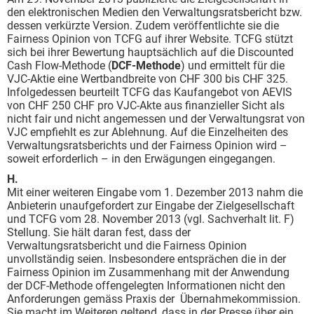
den elektronischen Medien den Verwaltungsratsbericht bzw.
dessen verkürzte Version. Zudem veröffentlichte sie die
Fairness Opinion von TCFG auf ihrer Website. TCFG stützt
sich bei ihrer Bewertung hauptsächlich auf die Discounted
Cash Flow-Methode (
DCF-Methode
) und ermittelt für die
VJC-Aktie eine Wertbandbreite von CHF 300 bis CHF 325.
Infolgedessen beurteilt TCFG das Kaufangebot von AEVIS
von CHF 250 CHF pro VJC-Akte aus finanzieller Sicht als
nicht fair und nicht angemessen und der Verwaltungsrat von
VJC empfiehlt es zur Ablehnung. Auf die Einzelheiten des
Verwaltungsratsberichts und der Fairness Opinion wird –
soweit erforderlich – in den Erwägungen eingegangen.
H.
Mit einer weiteren Eingabe vom 1. Dezember 2013 nahm die
Anbieterin unaufgefordert zur Eingabe der Zielgesellschaft
und TCFG vom 28. November 2013 (vgl. Sachverhalt lit. F)
Stellung. Sie hält daran fest, dass der
Verwaltungsratsbericht und die Fairness Opinion
unvollständig seien. Insbesondere entsprächen die in der
Fairness Opinion im Zusammenhang mit der Anwendung
der DCF-Methode offengelegten Informationen nicht den
Anforderungen gemäss Praxis der Übernahmekommission.
Sie macht im Weiteren geltend, dass in der Presse über ein