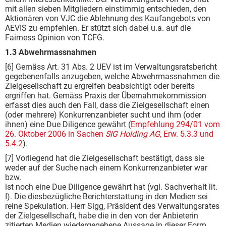
mit allen sieben Mitgliedern einstimmig entschieden, den
Aktionären von VJC die Ablehnung des Kaufangebots von
AEVIS zu empfehlen. Er stützt sich dabei u.a. auf die
Fairness Opinion von TCFG.
1.3 Abwehrmassnahmen
[6] Gemäss Art. 31 Abs. 2 UEV ist im Verwaltungsratsbericht
gegebenenfalls anzugeben, welche Abwehrmassnahmen die
Zielgesellschaft zu ergreifen beabsichtigt oder bereits
ergriffen hat. Gemäss Praxis der Übernahmekommission
erfasst dies auch den Fall, dass die Zielgesellschaft einen
(oder mehrere) Konkurrenzanbieter sucht und ihm (oder
ihnen) eine Due Diligence gewährt (
Empfehlung 294/01 vom
26. Oktober 2006 in Sachen
SIG Holding AG
, Erw. 5.3.3 und
5.4.2
).
[7] Vorliegend hat die Zielgesellschaft bestätigt, dass sie
weder auf der Suche nach einem Konkurrenzanbieter war
bzw.
ist noch eine Due Diligence gewährt hat (vgl. Sachverhalt lit.
I). Die diesbezügliche Berichterstattung in den Medien sei
reine Spekulation. Herr Sigg, Präsident des Verwaltungsrates
der Zielgesellschaft, habe die in den von der Anbieterin
zitierten Medien wiedergegebene Aussage in dieser Form