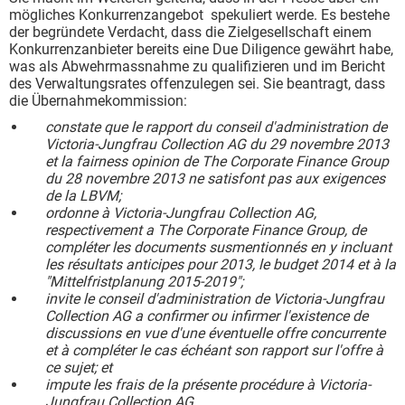
mögliches Konkurrenzangebot spekuliert werde. Es bestehe
der begründete Verdacht, dass die Zielgesellschaft einem
Konkurrenzanbieter bereits eine Due Diligence gewährt habe,
was als Abwehrmassnahme zu qualifizieren und im Bericht
des Verwaltungsrates offenzulegen sei. Sie beantragt, dass
die Übernahmekommission:
constate que le rapport du conseil d'administration de
Victoria-Jungfrau Collection AG du 29 novembre 2013
et la fairness opinion de The Corporate Finance Group
du 28 novembre 2013 ne satisfont pas aux exigences
de la LBVM;
ordonne à Victoria-Jungfrau Collection AG,
respectivement a The Corporate Finance Group, de
compléter les documents susmentionnés en y incluant
les résultats anticipes pour 2013, le budget 2014 et à la
"Mittelfristplanung 2015-2019";
invite le conseil d'administration de Victoria-Jungfrau
Collection AG a confirmer ou infirmer l'existence de
discussions en vue d'une éventuelle offre concurrente
et à compléter le cas échéant son rapport sur l'offre à
ce sujet; et
impute les frais de la présente procédure à Victoria-
Jungfrau Collection AG.