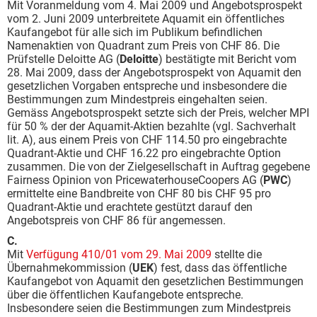
Mit Voranmeldung vom 4. Mai 2009 und Angebotsprospekt
vom 2. Juni 2009 unterbreitete Aquamit ein öffentliches
Kaufangebot für alle sich im Publikum befindlichen
Namenaktien von Quadrant zum Preis von CHF 86. Die
Prüfstelle Deloitte AG (
Deloitte
) bestätigte mit Bericht vom
28. Mai 2009, dass der Angebotsprospekt von Aquamit den
gesetzlichen Vorgaben entspreche und insbesondere die
Bestimmungen zum Mindestpreis eingehalten seien.
Gemäss Angebotsprospekt setzte sich der Preis, welcher MPI
für 50 % der der Aquamit-Aktien bezahlte (vgl. Sachverhalt
lit. A), aus einem Preis von CHF 114.50 pro eingebrachte
Quadrant-Aktie und CHF 16.22 pro eingebrachte Option
zusammen. Die von der Zielgesellschaft in Auftrag gegebene
Fairness Opinion von PricewaterhouseCoopers AG (
PWC
)
ermittelte eine Bandbreite von CHF 80 bis CHF 95 pro
Quadrant-Aktie und erachtete gestützt darauf den
Angebotspreis von CHF 86 für angemessen.
C.
Mit
Verfügung 410/01 vom 29. Mai 2009
stellte die
Übernahmekommission (
UEK
) fest, dass das öffentliche
Kaufangebot von Aquamit den gesetzlichen Bestimmungen
über die öffentlichen Kaufangebote entspreche.
Insbesondere seien die Bestimmungen zum Mindestpreis