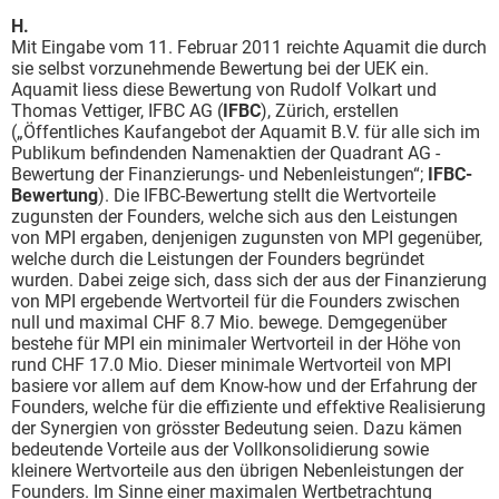
H.
Mit Eingabe vom 11. Februar 2011 reichte Aquamit die durch
sie selbst vorzunehmende Bewertung bei der UEK ein.
Aquamit liess diese Bewertung von Rudolf Volkart und
Thomas Vettiger, IFBC AG (
IFBC
), Zürich, erstellen
(„Öffentliches Kaufangebot der Aquamit B.V. für alle sich im
Publikum befindenden Namenaktien der Quadrant AG -
Bewertung der Finanzierungs- und Nebenleistungen“;
IFBC-
Bewertung
). Die IFBC-Bewertung stellt die Wertvorteile
zugunsten der Founders, welche sich aus den Leistungen
von MPI ergaben, denjenigen zugunsten von MPI gegenüber,
welche durch die Leistungen der Founders begründet
wurden. Dabei zeige sich, dass sich der aus der Finanzierung
von MPI ergebende Wertvorteil für die Founders zwischen
null und maximal CHF 8.7 Mio. bewege. Demgegenüber
bestehe für MPI ein minimaler Wertvorteil in der Höhe von
rund CHF 17.0 Mio. Dieser minimale Wertvorteil von MPI
basiere vor allem auf dem Know-how und der Erfahrung der
Founders, welche für die effiziente und effektive Realisierung
der Synergien von grösster Bedeutung seien. Dazu kämen
bedeutende Vorteile aus der Vollkonsolidierung sowie
kleinere Wertvorteile aus den übrigen Nebenleistungen der
Founders. Im Sinne einer maximalen Wertbetrachtung