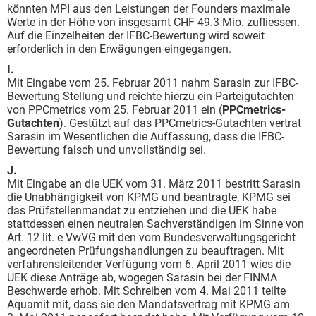
könnten MPI aus den Leistungen der Founders maximale
Werte in der Höhe von insgesamt CHF 49.3 Mio. zufliessen.
Auf die Einzelheiten der IFBC-Bewertung wird soweit
erforderlich in den Erwägungen eingegangen.
I.
Mit Eingabe vom 25. Februar 2011 nahm Sarasin zur IFBC-
Bewertung Stellung und reichte hierzu ein Parteigutachten
von PPCmetrics vom 25. Februar 2011 ein (
PPCmetrics-
Gutachten
). Gestützt auf das PPCmetrics-Gutachten vertrat
Sarasin im Wesentlichen die Auffassung, dass die IFBC-
Bewertung falsch und unvollständig sei.
J.
Mit Eingabe an die UEK vom 31. März 2011 bestritt Sarasin
die Unabhängigkeit von KPMG und beantragte, KPMG sei
das Prüfstellenmandat zu entziehen und die UEK habe
stattdessen einen neutralen Sachverständigen im Sinne von
Art. 12 lit. e VwVG mit den vom Bundesverwaltungsgericht
angeordneten Prüfungshandlungen zu beauftragen. Mit
verfahrensleitender Verfügung vom 6. April 2011 wies die
UEK diese Anträge ab, wogegen Sarasin bei der FINMA
Beschwerde erhob. Mit Schreiben vom 4. Mai 2011 teilte
Aquamit mit, dass sie den Mandatsvertrag mit KPMG am