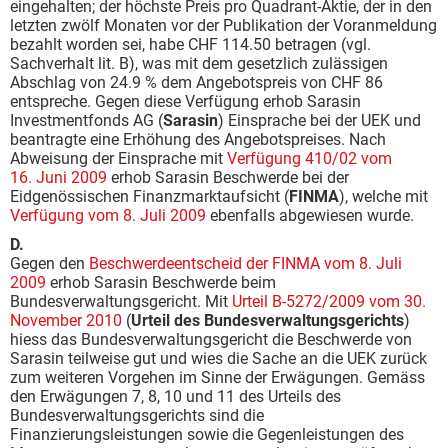
eingehalten; der höchste Preis pro Quadrant-Aktie, der in den
letzten zwölf Monaten vor der Publikation der Voranmeldung
bezahlt worden sei, habe CHF 114.50 betragen (vgl.
Sachverhalt lit. B), was mit dem gesetzlich zulässigen
Abschlag von 24.9 % dem Angebotspreis von CHF 86
entspreche. Gegen diese Verfügung erhob Sarasin
Investmentfonds AG (
Sarasin
) Einsprache bei der UEK und
beantragte eine Erhöhung des Angebotspreises. Nach
Abweisung der Einsprache mit
Verfügung 410/02 vom
16. Juni 2009
erhob Sarasin Beschwerde bei der
Eidgenössischen Finanzmarktaufsicht (
FINMA
), welche mit
Verfügung vom 8. Juli 2009
ebenfalls abgewiesen wurde.
D.
Gegen den
Beschwerdeentscheid der FINMA vom 8. Juli
2009
erhob Sarasin Beschwerde beim
Bundesverwaltungsgericht. Mit
Urteil B-5272/2009 vom 30.
November 2010
(
Urteil des Bundesverwaltungsgerichts
)
hiess das Bundesverwaltungsgericht die Beschwerde von
Sarasin teilweise gut und wies die Sache an die UEK zurück
zum weiteren Vorgehen im Sinne der Erwägungen. Gemäss
den Erwägungen 7, 8, 10 und 11 des Urteils des
Bundesverwaltungsgerichts sind die
Finanzierungsleistungen sowie die Gegenleistungen des