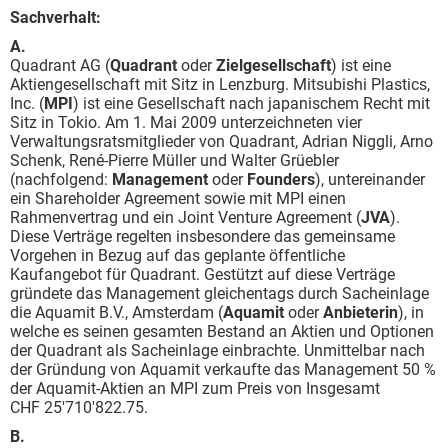
Sachverhalt:
A.
Quadrant AG (
Quadrant
oder
Zielgesellschaft
) ist eine
Aktiengesellschaft mit Sitz in Lenzburg. Mitsubishi Plastics,
Inc. (
MPI
) ist eine Gesellschaft nach japanischem Recht mit
Sitz in Tokio. Am 1. Mai 2009 unterzeichneten vier
Verwaltungsratsmitglieder von Quadrant, Adrian Niggli, Arno
Schenk, René-Pierre Müller und Walter Grüebler
(nachfolgend:
Management
oder
Founders
), untereinander
ein Shareholder Agreement sowie mit MPI einen
Rahmenvertrag und ein Joint Venture Agreement (
JVA
).
Diese Verträge regelten insbesondere das gemeinsame
Vorgehen in Bezug auf das geplante öffentliche
Kaufangebot für Quadrant. Gestützt auf diese Verträge
gründete das Management gleichentags durch Sacheinlage
die Aquamit B.V., Amsterdam (
Aquamit
oder
Anbieterin
), in
welche es seinen gesamten Bestand an Aktien und Optionen
der Quadrant als Sacheinlage einbrachte. Unmittelbar nach
der Gründung von Aquamit verkaufte das Management 50 %
der Aquamit-Aktien an MPI zum Preis von Insgesamt
CHF 25'710'822.75.
B.