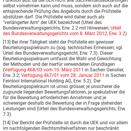
Funktion aus, da die UEK nicht alle Sachverhaltsabklärungen
selbst vornehmen kann und muss, sondern sich auch auf die
entsprechende Prüfung des Angebots durch die Prüfstelle
abstützen darf. Die Prüfstelle wird daher auch als
"verlängerter Arm" der UEK bezeichnet (Urteil des
Bundesverwaltungsgerichts, Erw. 2.2 mit Hinweisen;
Urteil
des Bundesverwaltungsgerichts vom 8. März 2012, Erw. 3.2
).
[13] Bei ihrer Tätigkeit steht der Prüfstelle ein gewisser
Beurteilungsspielraum zu (sog. tech­nisches Ermessen; vgl.
Urteil des Bundesverwaltungsgericht, Erw. 7.3). Dieser
Beurteilungsspiel­raum umfasst die Wahl und Gewichtung
der Methoden und der hierfür verwendeten Grundlagen
(
Verfügung 468/03 vom 10. März 2011
in Sachen Genolier,
Erw. 3.2;
Verfügung 467/01 vom 28. Januar 2011
in Sachen
Feintool International Holding AG, Erw. 5.2). Der
Beurteilungsspielraum ist umso grösser, je unsicherer die
zugrunde liegenden Bewertungs­faktoren, je spekulativer die
für die Bewertung erforderlichen Annahmen und je
schwieriger deshalb die Bewertung der in Frage stehenden
Leistungen sind (Urteil des Bundesverwaltungsgerichts, Erw.
7.3).
[14] Der Bericht der Prüfstelle ist durch die UEK und vor allem
im nachfolgenden Rechtsmittelver­fahren nur beschränkt