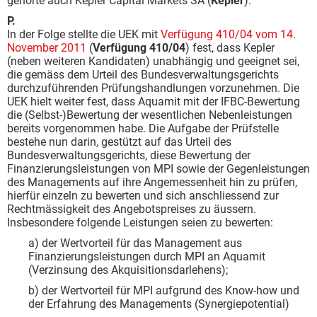
gehörte auch Kepler Capital Markets SA (
Kepler
).
P.
In der Folge stellte die UEK mit
Verfügung 410/04 vom 14.
November 2011
(
Verfügung 410/04
) fest, dass Kepler
(neben weiteren Kandidaten) unabhängig und geeignet sei,
die gemäss dem Urteil des Bundesverwaltungsgerichts
durchzuführenden Prüfungshandlungen vorzunehmen. Die
UEK hielt weiter fest, dass Aquamit mit der IFBC-Bewertung
die (Selbst-)Bewertung der wesentlichen Nebenleistungen
bereits vorgenommen habe. Die Aufgabe der Prüfstelle
bestehe nun darin, gestützt auf das Urteil des
Bundesverwaltungsgerichts, diese Bewertung der
Finanzierungsleistungen von MPI sowie der Gegenleistungen
des Managements auf ihre Angemessenheit hin zu prüfen,
hierfür einzeln zu bewerten und sich anschliessend zur
Rechtmässigkeit des Angebotspreises zu äussern.
Insbesondere folgende Leistungen seien zu bewerten:
a) der Wertvorteil für das Management aus
Finanzierungsleistungen durch MPI an Aquamit
(Verzinsung des Akquisitionsdarlehens);
b) der Wertvorteil für MPI aufgrund des Know-how und
der Erfahrung des Managements (Synergiepotential)