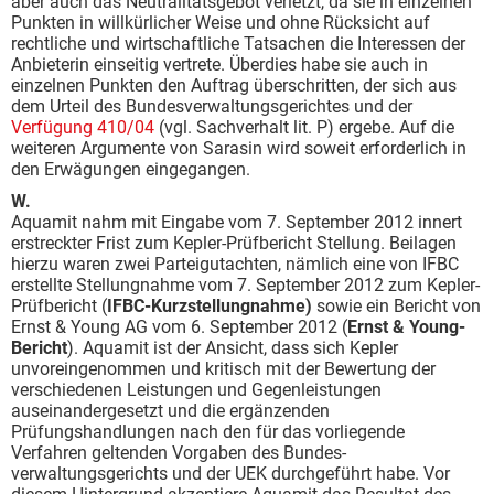
aber auch das Neutralitätsgebot verletzt, da sie in einzelnen
Punkten in willkürlicher Weise und ohne Rücksicht auf
rechtliche und wirtschaftliche Tatsachen die Interessen der
Anbieterin einseitig vertrete. Überdies habe sie auch in
einzelnen Punkten den Auftrag überschritten, der sich aus
dem Urteil des Bundesverwaltungsgerichtes und der
Verfügung 410/04
(vgl. Sachverhalt lit. P) ergebe. Auf die
weiteren Argumente von Sarasin wird soweit erforderlich in
den Erwägungen eingegangen.
W.
Aquamit nahm mit Eingabe vom 7. September 2012 innert
erstreckter Frist zum Kepler-Prüf­bericht Stellung. Beilagen
hierzu waren zwei Parteigutachten, nämlich eine von IFBC
erstellte Stellungnahme vom 7. September 2012 zum Kepler-
Prüfbericht (
IFBC-Kurzstellungnahme)
sowie ein Bericht von
Ernst & Young AG vom 6. September 2012 (
Ernst & Young-
Bericht
). Aquamit ist der Ansicht, dass sich Kepler
unvoreingenommen und kritisch mit der Bewertung der
verschiedenen Leistungen und Gegenleistungen
auseinandergesetzt und die ergänzenden
Prüfungshandlungen nach den für das vorliegende
Verfahren geltenden Vorgaben des Bundes­
verwaltungsgerichts und der UEK durchgeführt habe. Vor