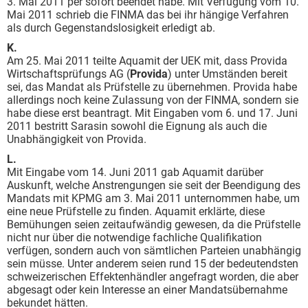
3. Mai 2011 per sofort beendet habe. Mit Verfügung vom 10.
Mai 2011 schrieb die FINMA das bei ihr hängige Verfahren
als durch Gegenstandslosigkeit erledigt ab.
K.
Am 25. Mai 2011 teilte Aquamit der UEK mit, dass Provida
Wirtschaftsprüfungs AG (
Provida
) unter Umständen bereit
sei, das Mandat als Prüfstelle zu übernehmen. Provida habe
allerdings noch keine Zulassung von der FINMA, sondern sie
habe diese erst beantragt. Mit Eingaben vom 6. und 17. Juni
2011 bestritt Sarasin sowohl die Eignung als auch die
Unabhängigkeit von Provida.
L.
Mit Eingabe vom 14. Juni 2011 gab Aquamit darüber
Auskunft, welche Anstrengungen sie seit der Beendigung des
Mandats mit KPMG am 3. Mai 2011 unternommen habe, um
eine neue Prüfstelle zu finden. Aquamit erklärte, diese
Bemühungen seien zeitaufwändig gewesen, da die Prüfstelle
nicht nur über die notwendige fachliche Qualifikation
verfügen, sondern auch von sämtlichen Parteien unabhängig
sein müsse. Unter anderem seien rund 15 der bedeutendsten
schweizerischen Effektenhändler angefragt worden, die aber
abgesagt oder kein Interesse an einer Mandatsübernahme
bekundet hätten.