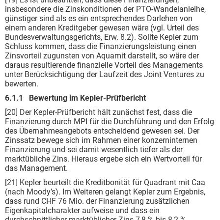
insbesondere die Zinskonditionen der PTO-Wandelanleihe,
günstiger sind als es ein entsprechendes Darlehen von
einem anderen Kredit­geber gewesen wäre (vgl. Urteil des
Bundesverwaltungsgerichts, Erw. 8.2). Sollte Kepler zum
Schluss kommen, dass die Finanzierungsleistung einen
Zinsvorteil zugunsten von Aquamit dar­stellt, so wäre der
daraus resultierende finanzielle Vorteil des Managements
unter Berücksichtigung der Laufzeit des Joint Ventures zu
bewerten.
6.1.1 Bewertung im Kepler-Prüfbericht
[20] Der Kepler-Prüfbericht hält zunächst fest, dass die
Finanzierung durch MPI für die Durchfüh­rung und den Erfolg
des Übernahmeangebots entscheidend gewesen sei. Der
Zinssatz bewege sich im Rahmen einer konzerninternen
Finanzierung und sei damit wesentlich tiefer als der
marktübliche Zins. Hieraus ergebe sich ein Wertvorteil für
das Management.
[21] Kepler beurteilt die Kreditbonität für Quadrant mit Caa
(nach Moody’s). Im Weiteren gelangt Kepler zum Ergebnis,
dass rund CHF 76 Mio. der Finanzierung zusätzlichen
Eigenkapital­charakter aufweise und dass ein
durchschnittlicher marktüblicher Zins 7,8 % bis 8,2 %