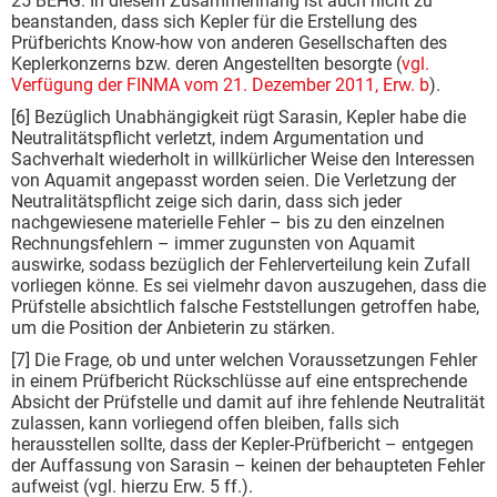
25 BEHG. In diesem Zusammenhang ist auch nicht zu
beanstanden, dass sich Kepler für die Erstellung des
Prüfberichts Know-how von anderen Gesellschaften des
Keplerkonzerns bzw. deren Angestellten besorgte (
vgl.
Verfügung der FINMA vom 21. Dezember 2011, Erw. b
).
[6] Bezüglich Unabhängigkeit rügt Sarasin, Kepler habe die
Neutralitätspflicht verletzt, indem Argumentation und
Sachverhalt wiederholt in willkürlicher Weise den Interessen
von Aquamit angepasst worden seien. Die Verletzung der
Neutralitätspflicht zeige sich darin, dass sich jeder
nachgewiesene materielle Fehler – bis zu den einzelnen
Rechnungsfehlern – immer zugunsten von Aquamit
auswirke, sodass bezüglich der Fehlerverteilung kein Zufall
vorliegen könne. Es sei vielmehr davon auszugehen, dass die
Prüfstelle absichtlich falsche Feststellungen getroffen habe,
um die Position der Anbieterin zu stärken.
[7] Die Frage, ob und unter welchen Voraussetzungen Fehler
in einem Prüfbericht Rückschlüsse auf eine entsprechende
Absicht der Prüfstelle und damit auf ihre fehlende Neutralität
zulassen, kann vorliegend offen bleiben, falls sich
herausstellen sollte, dass der Kepler-Prüfbericht – entgegen
der Auffassung von Sarasin – keinen der behaupteten Fehler
aufweist (vgl. hierzu Erw. 5 ff.).