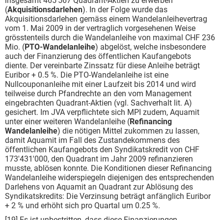
insgesamt 465'567 Quadrant-Aktien zu erwerben
(
Akquisitionsdarlehen
). In der Folge wurde das
Akquisitionsdarlehen gemäss einem Wandel­anleihevertrag
vom 1. Mai 2009 in der vertraglich vorgesehenen Weise
grösstenteils durch die Wandelanleihe von maximal CHF 236
Mio. (
PTO-Wandelanleihe
) abgelöst, welche insbeson­dere
auch der Finanzierung des öffentlichen Kaufangebots
diente. Der vereinbarte Zinssatz für diese Anleihe beträgt
Euribor + 0.5 %. Die PTO-Wandelanleihe ist eine
Nullcouponanleihe mit einer Laufzeit bis 2014 und wird
teilweise durch Pfandrechte an den vom Management
eingebrachten Quadrant-Aktien (vgl. Sachverhalt lit. A)
gesichert. Im JVA verpflichtete sich MPI zudem, Aquamit
unter einer weiteren Wandelanleihe (
Refinancing
Wandelanleihe
) die nötigen Mittel zukommen zu lassen,
damit Aquamit im Fall des Zustandekommens des
öffentlichen Kauf­angebots den Syndikatskredit von CHF
173'431'000, den Quadrant im Jahr 2009 refinanzieren
musste, ablösen konnte. Die Konditionen dieser Refinancing
Wandelanleihe widerspiegeln diejenigen des entsprechenden
Darlehens von Aquamit an Quadrant zur Ablösung des
Syndikatskredits: Die Verzinsung beträgt anfänglich Euribor
+ 2 % und erhöht sich pro Quartal um 0.25 %.
[19] Es ist unbestritten, dass diese Finanzierungen,