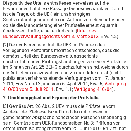
Dispositiv des Urteils enthaltenen Verweises auf die
Erwägungen hat diese Passage Dispositivcharakter. Damit
ist die Frage, ob die UEK ein unabhängiges
Sachverständigengutachten in Auftrag zu geben hatte oder
ob sie die Mandatierung einer Prüfstelle erneut Aquamit
überlassen durfte, eine res iudicata (
Urteil des
Bundesverwaltungsgerichts vom 8. März 2012
, Erw. 4.2).
[2] Dementsprechend hat die UEK im Rahmen des
vorliegenden Verfahrens mehrfach entschieden, dass die
gemäss Urteil des Bundesverwaltungsgerichts
durchzuführenden Prüfungshandlungen von einer Prüfstelle
im Sinne von Art. 25 BEHG durchzuführen sind, welche durch
die An­bieterin auszuwählen und zu mandatieren ist (nicht
publizierte verfahrensleitende Verfügungen vom 17. Januar
2011, Erw. 2 und 3, und vom 6. April 2011, Erw. 6;
Verfügung
410/03 vom 5. Juli 2011
, Erw. 1.1;
Verfügung 410/04
).
2. Unabhängigkeit und Eignung der Prüfstelle
[3] Gemäss Art. 26 Abs. 2 UEV muss die Prüfstelle vom
Anbieter, der Zielgesellschaft und den mit diesen in
gemeinsamer Absprache handelnden Personen unabhängig
sein. Gemäss dem UEK-Rundschreiben Nr. 3: Prüfung von
öffentlichen Kaufangeboten vom 25. Juni 2010, Rn 7 ff. hat