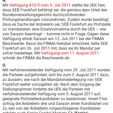
N.
Mit
Verfügung 410/3 vom 5. Juli 2011
stellte die UEK fest,
dass SEB Frankfurt befähigt sei, die gemäss dem Urteil des
Bundesverwaltungsgerichts durchzuführenden
Prüfungshandlungen vorzunehmen. Zudem wurde bestätigt,
dass es Sache der Anbieterin sei, SEB Frankfurt als Prüfstelle
zu mandatieren; eine Ersatzvornahme durch die UEK – wie
von Sarasin beantragt – komme nicht in Frage. Gegen diese
Verfügung erhob Sarasin am 12. Juli 2011 bei der FINMA
Beschwerde. Bevor die FINMA hierüber entschied, teilte SEB
Frankfurt am 26. Juli 2011 mit, dass sie ihr Mandat per
sofort niederlege. Mit
Verfügung vom 11. August 2011
schrieb die FINMA die Beschwerde ab.
O.
Mit verfahrensleitender Verfügung vom 29. Juli 2011 wurden
die Parteien aufgefordert, sich bis zum 3. August 2011 dazu
zu äussern, wie nach der Mandatsniederlegung von SEB
Frankfurt weiter vorzugehen sei. Nach dem Eingang der
Stellungnahmen forderte die UEK die Parteien mit
verfahrensleitender Verfügung vom 5. August 2011 auf,
geeignete Prüfstellenkandidaten zu bezeichnen. Innert Frist
schlug die Anbieterin drei und Sarasin einen Kandidaten vor.
Zu den von der Anbieterin vorgeschlagenen Kandidaten