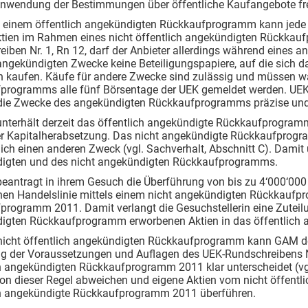
Anwendung der Bestimmungen über öffentliche Kaufangebote frei
n einem öffentlich angekündigten Rückkaufprogramm kann jede G
ktien im Rahmen eines nicht öffentlich angekündigten Rückka
eiben Nr. 1, Rn 12, darf der Anbieter allerdings während eine
 angekündigten Zwecke keine Beteiligungspapiere, auf die sich
n kaufen. Käufe für andere Zwecke sind zulässig und müssen 
programms alle fünf Börsentage der UEK gemeldet werden. UEK-
 die Zwecke des angekündigten Rückkaufprogramms präzise und v
nterhält derzeit das öffentlich angekündigte Rückkaufprogramm
r Kapitalherabsetzung. Das nicht angekündigte Rückkaufprogram
ich einen anderen Zweck (vgl. Sachverhalt, Abschnitt C). Damit 
igten und des nicht angekündigten Rückkaufprogramms.
eantragt in ihrem Gesuch die Überführung von bis zu 4‘000‘000
chen Handelslinie mittels einem nicht angekündigten Rückkaufp
rogramm 2011. Damit verlangt die Gesuchstellerin eine Zuteilu
igten Rückkaufprogramm erworbenen Aktien in das öffentlich
 nicht öffentlich angekündigten Rückkaufprogramm kann GAM d
ng der Voraussetzungen und Auflagen des UEK-Rundschreibens N
ch angekündigten Rückkaufprogramm 2011 klar unterscheidet (vg
on dieser Regel abweichen und eigene Aktien vom nicht öffent
ch angekündigte Rückkaufprogramm 2011 überführen.