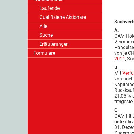
Laufende
Qualifizierte Aktionäre
Sachverh
Alle
A.
Suche
GAM Hold
Vermögen
Erläuterungen
Handelsre
Formulare
von je CH
2011
, Sa
B.
Mit
Verf
von höchs
Kapitalh
Rückkau
21.05 % 
freigestell
C.
GAM hält 
ordentli
31. Deze
Zudem w