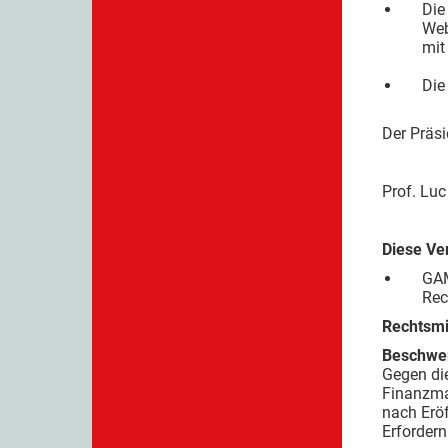
Die
Web
mit
Die
Der Präsi
Prof. Lu
Diese Ver
GAM
Rec
Rechtsmi
Beschwer
Gegen di
Finanzmar
nach Erö
Erforder