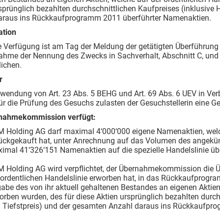
sprünglich bezahlten durchschnittlichen Kaufpreises (inklusive
araus ins Rückkaufprogramm 2011 überführter Namenaktien.
ation
e Verfügung ist am Tag der Meldung der getätigten Überführung
ahme der Nennung des Zwecks in Sachverhalt, Abschnitt C, und
lichen.
r
Anwendung von Art. 23 Abs. 5 BEHG und Art. 69 Abs. 6 UEV in V
 für die Prüfung des Gesuchs zulasten der Gesuchstellerin eine 
nahmekommission verfügt:
 Holding AG darf maximal 4‘000‘000 eigene Namenaktien, welche
ückgekauft hat, unter Anrechnung auf das Volumen des ange
imal 41‘326‘151 Namenaktien auf die spezielle Handelslinie üb
 Holding AG wird verpflichtet, der Übernahmekommission die Ü
 ordentlichen Handelslinie erworben hat, in das Rückkaufprog
abe des von ihr aktuell gehaltenen Bestandes an eigenen Aktien,
orben wurden, des für diese Aktien ursprünglich bezahlten durch
 Tiefstpreis) und der gesamten Anzahl daraus ins Rückkaufpr