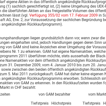
darf eigene Aktien in das öffentlich angekündigte Rückkaufpro
ng (1) sachlich gerechtfertigt ist, (2) keine Umgehung des UEK-R
n die überführten Aktien an das freigestellte Volumen des öff
chnen lässt (vgl.
Verfügung 355/02 vom 17. Februar 2009
in S
aft AG, Erw. 2, zur Voraussetzung der sachlichen Begründung b
ch angekündigten Rückkaufprogramm).
hungshandlungen liegen grundsätzlich dann vor, wenn zwar die 
ngen eingehalten sind, jedoch Handlungen gegen deren Sinn un
ng von GAM sind keine Anzeichen einer Umgehung der Vorauss
ibens Nr. 1 zu erkennen. GAM hat eigene Namenaktien, welche s
programm 2011 überführen möchte, stets ausserhalb der Black-
ne Namenaktien vor dem öffentlich angekündigten Rückkaufpr
 zum 31. Dezember 2009, vom 4. Januar 2010 bis zum 20. Janu
 sowie zwischen den beiden öffentlich angekündigten Rückka
 zum 5. Mai 2011 zurückgekauft. GAM hat daher keine eigenen 
h angekündigten Rückkaufprogramms erworben. Schliesslich sind 
naktien von GAM zu erkennen. In den Rückkaufzeiten wurden f
Markt in CHF bezahlt:
aufzeiten von GAM bezahlter vom Markt be
fstpreis Höchstpreis Tiefstpreis Höch