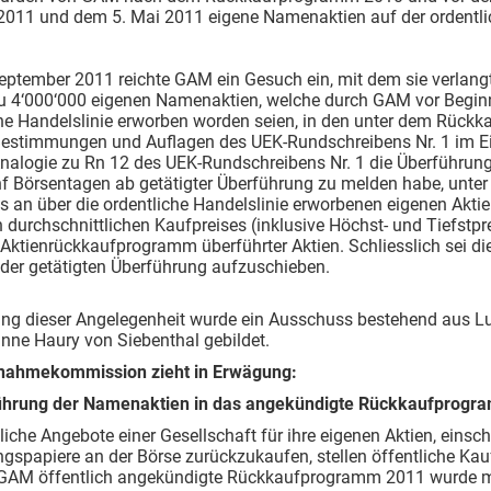
 2011 und dem 5. Mai 2011 eigene Namenaktien auf der ordentli
ptember 2011 reichte GAM ein Gesuch ein, mit dem sie verlangt,
zu 4‘000‘000 eigenen Namenaktien, welche durch GAM vor Begi
che Handelslinie erworben worden seien, in den unter dem Rüc
Bestimmungen und Auflagen des UEK-Rundschreibens Nr. 1 im Ein
nalogie zu Rn 12 des UEK-Rundschreibens Nr. 1 die Überführu
nf Börsentagen ab getätigter Überführung zu melden habe, unter
 an über die ordentliche Handelslinie erworbenen eigenen Aktien
 durchschnittlichen Kaufpreises (inklusive Höchst- und Tiefstpr
Aktienrückkaufprogramm überführter Aktien. Schliesslich sei di
der getätigten Überführung aufzuschieben.
ung dieser Angelegenheit wurde ein Ausschuss bestehend aus Lu
nne Haury von Siebenthal gebildet.
nahmekommission zieht in Erwägung:
ührung der Namenaktien in das angekündigte Rückkaufprogr
tliche Angebote einer Gesellschaft für ihre eigenen Aktien, einsc
ngspapiere an der Börse zurückzukaufen, stellen öffentliche Kauf
GAM öffentlich angekündigte Rückkaufprogramm 2011 wurde 