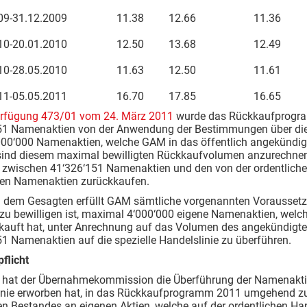
.2009-31.12.2009 11.38 12.66 11.36 1
.2010-20.01.2010 12.50 13.68 12.49 1
.2010-28.05.2010 11.63 12.50 11.61 1
.2011-05.05.2011 16.70 17.85 16.65 1
rfügung 473/01 vom 24. März 2011
wurde das Rückkaufprogr
51 Namenaktien von der Anwendung der Bestimmungen über die öf
‘000‘000 Namenaktien, welche GAM in das öffentlich angekünd
sind diesem maximal bewilligten Rückkaufvolumen anzurechne
 zwischen 41‘326‘151 Namenaktien und den von der ordentlichen 
ten Namenaktien zurückkaufen.
h dem Gesagten erfüllt GAM sämtliche vorgenannten Voraussetzu
u bewilligen ist, maximal 4‘000‘000 eigene Namenaktien, welche
kauft hat, unter Anrechnung auf das Volumen des angekündi
1 Namenaktien auf die spezielle Handelslinie zu überführen.
flicht
 hat der Übernahmekommission die Überführung der Namenaktien
inie erworben hat, in das Rückkaufprogramm 2011 umgehend zu 
n Bestandes an eigenen Aktien, welche auf der ordentlichen Han