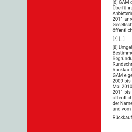
[6] GAM 
Überführu
Anbieteri
2011 anre
Gesellsch
öffentli
[7] [...]
[8] Umge
Bestimmu
Begründu
Rundschre
Rückkauf
GAM eige
2009 bis
Mai 2010
2011 bis
öffentlic
der Name
und vom 
Rückk
. Tie