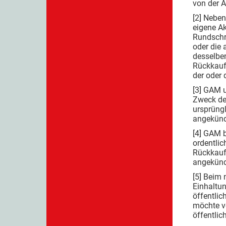
von der 
[2] Nebe
eigene A
Rundschr
oder die
desselbe
Rückkauf
der oder
[3] GAM u
Zweck de
ursprüngl
angekünd
[4] GAM b
ordentli
Rückkaufp
angekünd
[5] Beim
Einhaltu
öffentli
möchte v
öffentli