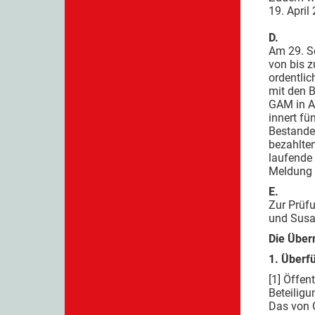
19. April
D.
Am 29. Se
von bis 
ordentli
mit den 
GAM in A
innert fü
Bestandes
bezahlten
laufende 
Meldung 
E.
Zur Prüf
und Susa
Die Über
1. Überf
[1] Öffen
Beteiligu
Das von 