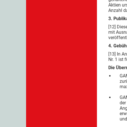
Aktien ur
Anzahl d
3. Publik
[12] Dies
mit Ausn
veröffent
4. Gebüh
[13] In 
Nr. 1 ist
Die Über
GAM
zur
max
GAM
der
Ang
erw
und