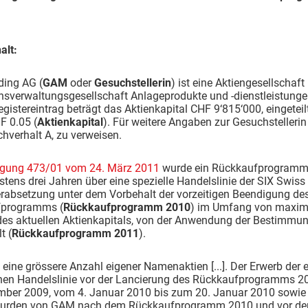
alt:
ing AG (
GAM
oder
Gesuchstellerin
) ist eine Aktiengesellschaft
sverwaltungsgesellschaft Anlageprodukte und -dienstleistungen
gistereintrag beträgt das Aktienkapital CHF 9‘815‘000, einget
F 0.05 (
Aktienkapital
). Für weitere Angaben zur Gesuchstellerin 
chverhalt A, zu verweisen.
ügung 473/01 vom 24. März 2011
wurde ein Rückkaufprogramm v
tens drei Jahren über eine spezielle Handelslinie der SIX Swi
erabsetzung unter dem Vorbehalt der vorzeitigen Beendigung de
fprogramms (
Rückkaufprogramm 2010
) im Umfang von maxim
des aktuellen Aktienkapitals, von der Anwendung der Bestimmu
t (
Rückkaufprogramm 2011
).
eine grössere Anzahl eigener Namenaktien [...]. Der Erwerb der
chen Handelslinie vor der Lancierung des Rückkaufprogramms 
mber 2009, vom 4. Januar 2010 bis zum 20. Januar 2010 sowie
urden von GAM nach dem Rückkaufprogramm 2010 und vor d