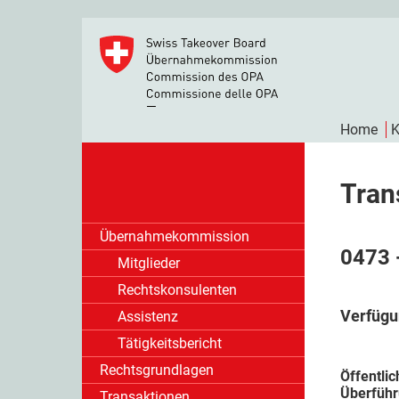
Home
K
Tran
Übernahmekommission
0473 
Mitglieder
Rechtskonsulenten
Verfügu
Assistenz
Tätigkeitsbericht
Rechtsgrundlagen
Öffentli
Überführ
Transaktionen