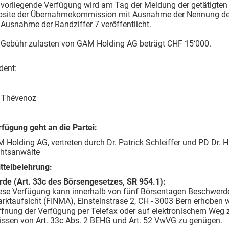
 vorliegende Verfügung wird am Tag der Meldung der getätigten
site der Übernahmekommission mit Ausnahme der Nennung des 
 Ausnahme der Randziffer 7 veröffentlicht.
 Gebühr zulasten von GAM Holding AG beträgt CHF 15‘000.
dent:
c Thévenoz
fügung geht an die Partei:
 Holding AG, vertreten durch Dr. Patrick Schleiffer und PD Dr. H
htsanwälte
ttelbelehrung:
de (Art. 33c des Börsengesetzes, SR 954.1):
ese Verfügung kann innerhalb von fünf Börsentagen Beschwerde
ktaufsicht (FINMA), Einsteinstrase 2, CH - 3003 Bern erhoben w
ffnung der Verfügung per Telefax oder auf elektronischem Weg 
nissen von Art. 33c Abs. 2 BEHG und Art. 52 VwVG zu genügen.