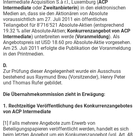
Intermediate Acquisition S.à r.l., Luxemburg (
ACP
Intermediate
oder
Zweitanbieterin
) in den elektronischen
Medien an, dass sie den Aktionären von Absolute
voraussichtlich am 27. Juli 2011 ein öffentliches
Teilangebot für 8'716'521 Absolute-Aktien (entsprechend
19.32 % aller Absolute-Aktien;
Konkurrenzangebot von ACP
Intermediate
) unterbreiten werde (
Voranmeldung
). Als
Angebotspreis ist USD 18.60 pro Absolute-Aktie vorgesehen.
Am 25. Juli 2011 erfolgte die Publikation der Voranmeldung
in den Printmedien.
D.
Zur Prüfung dieser Angelegenheit wurde ein Ausschuss
bestehend aus Raymund Breu (Vorsitzender), Henry Peter
und Thomas Rufer gebildet.
Die Übernahmekommission zieht in Erwägung:
1. Rechtzeitige Veröffentlichung des Konkurrenzangebotes
von ACP Intermediate
[1] Falls mehrere Angebote zum Erwerb von
Beteiligungspapieren veröffentlicht werden, handelt es sich
beim letzten Angebot um ein Konkurrenzangebot (vgl. Art. 48