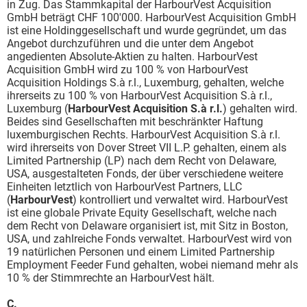
in Zug. Das Stammkapital der HarbourVest Acquisition
GmbH beträgt CHF 100'000. HarbourVest Acquisition GmbH
ist eine Holdinggesellschaft und wurde gegründet, um das
Angebot durchzuführen und die unter dem Angebot
angedienten Absolute-Aktien zu halten. HarbourVest
Acquisition GmbH wird zu 100 % von HarbourVest
Acquisition Holdings S.à r.l., Luxemburg, gehalten, welche
ihrerseits zu 100 % von HarbourVest Acquisition S.à r.l.,
Luxemburg (
HarbourVest Acquisition S.à r.l.
) gehalten wird.
Beides sind Gesellschaften mit beschränkter Haftung
luxemburgischen Rechts. HarbourVest Acquisition S.à r.l.
wird ihrerseits von Dover Street VII L.P. gehalten, einem als
Limited Partnership (LP) nach dem Recht von Delaware,
USA, ausgestalteten Fonds, der über verschiedene weitere
Einheiten letztlich von HarbourVest Partners, LLC
(
HarbourVest
) kontrolliert und verwaltet wird. HarbourVest
ist eine globale Private Equity Gesellschaft, welche nach
dem Recht von Delaware organisiert ist, mit Sitz in Boston,
USA, und zahlreiche Fonds verwaltet. HarbourVest wird von
19 natürlichen Personen und einem Limited Partnership
Employment Feeder Fund gehalten, wobei niemand mehr als
10 % der Stimmrechte an HarbourVest hält.
C.