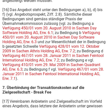
angestrengt werden mussten.
[16] Das Angebot steht unter den Bedingungen a), b), d) bis
f) (vgl. Angebotsprospekt, Ziff. 2.8). Sämtliche dieser
Bedingungen sind gemäss ständiger Praxis der
Übernahmekommission zulässig (vgl. zu Bedingung a
Verfügung 450/01 vom 20. August 2010 in Sachen Day
Software Holding AG, Erw. 6.1
; zu Bedingung b
Verfügung
450/01 vom 20. August 2010 in Sachen Day Software
Holding AG, Erw. 6.3
und zur Wesentlichkeit der in Bedingung
b gesetzten Schwelle
Verfügung 428/01 vom 12. Oktober
2009 in Sachen Athris Holding AG, Erw. 7.2
; zu Bedingung d
Verfügung 467/01 vom 28. Januar 2011 in Sachen Feintool
International Holding AG, Erw. 7.2
; zu Bedingung e vgl.
Verfügung 410/01 vom 29. Mai 2009 in Sachen Quadrant
AG, Erw. 6.3
; zu Bedingung f vgl.
Verfügung 467/01 vom 28.
Januar 2011 in Sachen Feintool International Holding AG,
Erw. 7.1
).
7. Überbindung der Transaktionskosten auf die
Zielgesellschaft - Break Fee
[17] Vereinbaren Anbieterin und Zielgesellschaft im Vorfeld
eines Angebots, dass letztere der Anbieterin unter gewissen