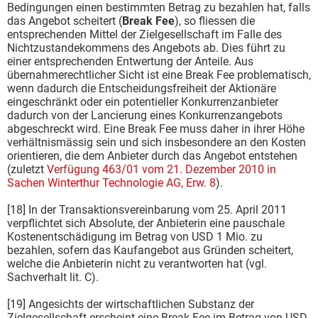
Bedingungen einen bestimmten Betrag zu bezahlen hat, falls
das Angebot scheitert (
Break Fee
), so fliessen die
entsprechenden Mittel der Zielgesellschaft im Falle des
Nichtzustandekommens des Angebots ab. Dies führt zu
einer entsprechenden Entwertung der Anteile. Aus
übernahmerechtlicher Sicht ist eine Break Fee problematisch,
wenn dadurch die Entscheidungsfreiheit der Aktionäre
eingeschränkt oder ein potentieller Konkurrenzanbieter
dadurch von der Lancierung eines Konkurrenzangebots
abgeschreckt wird. Eine Break Fee muss daher in ihrer Höhe
verhältnismässig sein und sich insbesondere an den Kosten
orientieren, die dem Anbieter durch das Angebot entstehen
(zuletzt
Verfügung 463/01 vom 21. Dezember 2010 in
Sachen Winterthur Technologie AG, Erw. 8
).
[18] In der Transaktionsvereinbarung vom 25. April 2011
verpflichtet sich Absolute, der Anbieterin eine pauschale
Kostenentschädigung im Betrag von USD 1 Mio. zu
bezahlen, sofern das Kaufangebot aus Gründen scheitert,
welche die Anbieterin nicht zu verantworten hat (vgl.
Sachverhalt lit. C).
[19] Angesichts der wirtschaftlichen Substanz der
Zielgesellschaft erscheint eine Break Fee im Betrag von USD