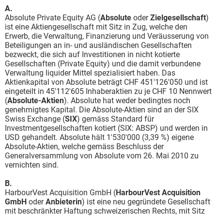
A.
Absolute Private Equity AG (
Absolute
oder
Zielgesellschaft
)
ist eine Aktiengesellschaft mit Sitz in Zug, welche den
Erwerb, die Verwaltung, Finanzierung und Veräusserung von
Beteiligungen an in- und ausländischen Gesellschaften
bezweckt, die sich auf Investitionen in nicht kotierte
Gesellschaften (Private Equity) und die damit verbundene
Verwaltung liquider Mittel spezialisiert haben. Das
Aktienkapital von Absolute beträgt CHF 451'126'050 und ist
eingeteilt in 45'112'605 Inhaberaktien zu je CHF 10 Nennwert
(
Absolute-Aktien
). Absolute hat weder bedingtes noch
genehmigtes Kapital. Die Absolute-Aktien sind an der SIX
Swiss Exchange (
SIX
) gemäss Standard für
Investmentgesellschaften kotiert (SIX: ABSP) und werden in
USD gehandelt. Absolute hält 1'530'000 (3,39 %) eigene
Absolute-Aktien, welche gemäss Beschluss der
Generalversammlung von Absolute vom 26. Mai 2010 zu
vernichten sind.
B.
HarbourVest Acquisition GmbH (
HarbourVest Acquisition
GmbH
oder
Anbieterin
) ist eine neu gegründete Gesellschaft
mit beschränkter Haftung schweizerischen Rechts, mit Sitz