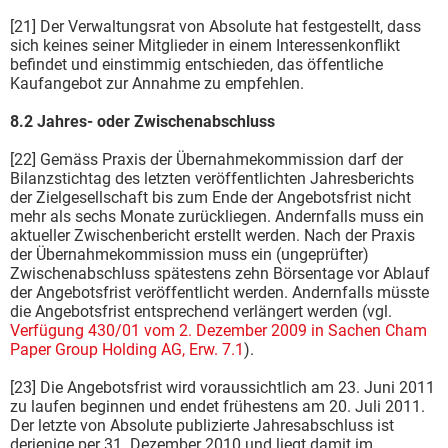
[21] Der Verwaltungsrat von Absolute hat festgestellt, dass
sich keines seiner Mitglieder in einem Interessenkonflikt
befindet und einstimmig entschieden, das öffentliche
Kaufangebot zur Annahme zu empfehlen.
8.2 Jahres- oder Zwischenabschluss
[22] Gemäss Praxis der Übernahmekommission darf der
Bilanzstichtag des letzten veröffentlichten Jahresberichts
der Zielgesellschaft bis zum Ende der Angebotsfrist nicht
mehr als sechs Monate zurückliegen. Andernfalls muss ein
aktueller Zwischenbericht erstellt werden. Nach der Praxis
der Übernahmekommission muss ein (ungeprüfter)
Zwischenabschluss spätestens zehn Börsentage vor Ablauf
der Angebotsfrist veröffentlicht werden. Andernfalls müsste
die Angebotsfrist entsprechend verlängert werden (vgl.
Verfügung 430/01 vom 2. Dezember 2009 in Sachen Cham
Paper Group Holding AG, Erw. 7.1
).
[23] Die Angebotsfrist wird voraussichtlich am 23. Juni 2011
zu laufen beginnen und endet frühestens am 20. Juli 2011.
Der letzte von Absolute publizierte Jahresabschluss ist
derjenige per 31. Dezember 2010 und liegt damit im