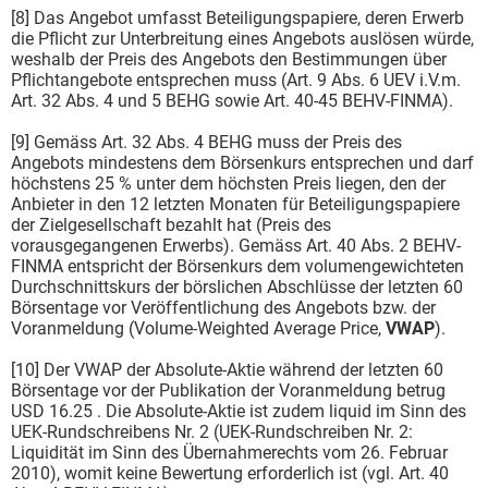
[8] Das Angebot umfasst Beteiligungspapiere, deren Erwerb
die Pflicht zur Unterbreitung eines Angebots auslösen würde,
weshalb der Preis des Angebots den Bestimmungen über
Pflichtangebote entsprechen muss (Art. 9 Abs. 6 UEV i.V.m.
Art. 32 Abs. 4 und 5 BEHG sowie Art. 40-45 BEHV-FINMA).
[9] Gemäss Art. 32 Abs. 4 BEHG muss der Preis des
Angebots mindestens dem Börsenkurs entsprechen und darf
höchstens 25 % unter dem höchsten Preis liegen, den der
Anbieter in den 12 letzten Monaten für Beteiligungspapiere
der Zielgesellschaft bezahlt hat (Preis des
vorausgegangenen Erwerbs). Gemäss Art. 40 Abs. 2 BEHV-
FINMA entspricht der Börsenkurs dem volumengewichteten
Durchschnittskurs der börslichen Abschlüsse der letzten 60
Börsentage vor Veröffentlichung des Angebots bzw. der
Voranmeldung (Volume-Weighted Average Price,
VWAP
).
[10] Der VWAP der Absolute-Aktie während der letzten 60
Börsentage vor der Publikation der Voranmeldung betrug
USD 16.25 . Die Absolute-Aktie ist zudem liquid im Sinn des
UEK-Rundschreibens Nr. 2 (UEK-Rundschreiben Nr. 2:
Liquidität im Sinn des Übernahmerechts vom 26. Februar
2010), womit keine Bewertung erforderlich ist (vgl. Art. 40