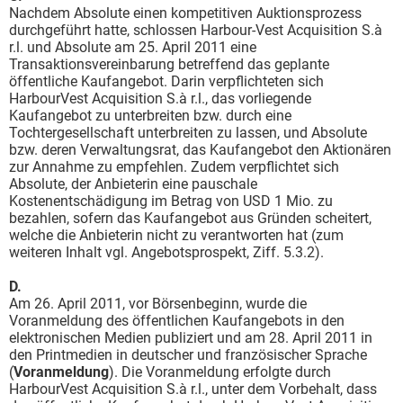
Nachdem Absolute einen kompetitiven Auktionsprozess
durchgeführt hatte, schlossen Harbour-Vest Acquisition S.à
r.l. und Absolute am 25. April 2011 eine
Transaktionsvereinbarung betreffend das geplante
öffentliche Kaufangebot. Darin verpflichteten sich
HarbourVest Acquisition S.à r.l., das vorliegende
Kaufangebot zu unterbreiten bzw. durch eine
Tochtergesellschaft unterbreiten zu lassen, und Absolute
bzw. deren Verwaltungsrat, das Kaufangebot den Aktionären
zur Annahme zu empfehlen. Zudem verpflichtet sich
Absolute, der Anbieterin eine pauschale
Kostenentschädigung im Betrag von USD 1 Mio. zu
bezahlen, sofern das Kaufangebot aus Gründen scheitert,
welche die Anbieterin nicht zu verantworten hat (zum
weiteren Inhalt vgl. Angebotsprospekt, Ziff. 5.3.2).
D.
Am 26. April 2011, vor Börsenbeginn, wurde die
Voranmeldung des öffentlichen Kaufangebots in den
elektronischen Medien publiziert und am 28. April 2011 in
den Printmedien in deutscher und französischer Sprache
(
Voranmeldung
). Die Voranmeldung erfolgte durch
HarbourVest Acquisition S.à r.l., unter dem Vorbehalt, dass