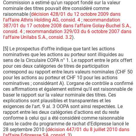
Commission a estimé qu'un rapport fondé sur la valeur
nominale des titres pouvait être considéré comme
raisonnable (
décision 428/01 du 12 octobre 2009 dans
l'affaire Athris Holding AG, consid. 4
;
recommandation
387/01 du 17 octobre 2008 dans l'affaire Golay-Buchel S.A.,
consid. 4
;
recommandation 329/03 du 6 octobre 2007 dans
l'affaire Unilabs S.A., consid. 3.2
).
[5] Le prospectus d'offre indique que tant les actions
nominatives que les actions au porteur sont illiquides au
sens de la Circulaire COPA n° 1. Le rapport entre le prix offert
pour ces deux catégories de titres de participation
correspond au rapport entre leurs valeurs nominales (CHF 50
pour les actions au porteur et CHF 10 pour les actions
nominatives ; considérant A). L'organe de contrôle a confirmé
ces affirmations et également estimé qu'il est raisonnable de
baser le rapport sur la valeur nominale des titres. Ces
explications sont plausibles et transparentes et les
exigences de l'art. 9 al. 3 OOPA sont ainsi respectées. Le
rapport entre les deux catégories d'actions est du reste
conforme à celui qui a été considéré comme raisonnable
dans le cadre du programme de rachat d'Edipresse lancé le
28 septembre 2010 (
décision 447/01 du 8 juillet 2010 dans
l'affaire Edipresse SA, consid. 3
).