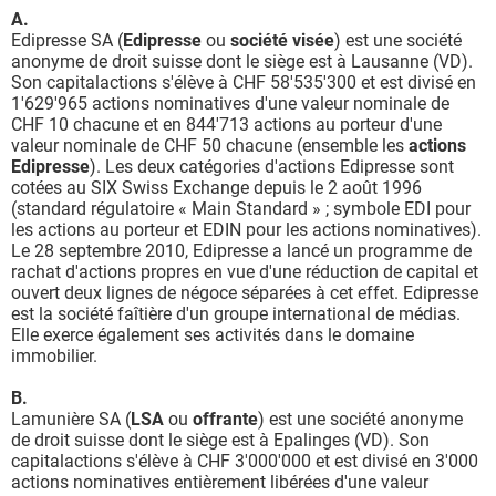
A.
Edipresse SA (
Edipresse
ou
société visée
) est une société
anonyme de droit suisse dont le siège est à Lausanne (VD).
Son capitalactions s'élève à CHF 58'535'300 et est divisé en
1'629'965 actions nominatives d'une valeur nominale de
CHF 10 chacune et en 844'713 actions au porteur d'une
valeur nominale de CHF 50 chacune (ensemble les
actions
Edipresse
). Les deux catégories d'actions Edipresse sont
cotées au SIX Swiss Exchange depuis le 2 août 1996
(standard régulatoire « Main Standard » ; symbole EDI pour
les actions au porteur et EDIN pour les actions nominatives).
Le 28 septembre 2010, Edipresse a lancé un programme de
rachat d'actions propres en vue d'une réduction de capital et
ouvert deux lignes de négoce séparées à cet effet. Edipresse
est la société faîtière d'un groupe international de médias.
Elle exerce également ses activités dans le domaine
immobilier.
B.
Lamunière SA (
LSA
ou
offrante
) est une société anonyme
de droit suisse dont le siège est à Epalinges (VD). Son
capitalactions s'élève à CHF 3'000'000 et est divisé en 3'000
actions nominatives entièrement libérées d'une valeur