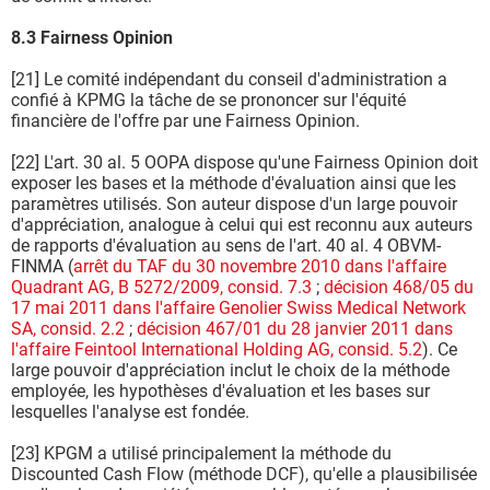
8.3 Fairness Opinion
[21] Le comité indépendant du conseil d'administration a
confié à KPMG la tâche de se prononcer sur l'équité
financière de l'offre par une Fairness Opinion.
[22] L'art. 30 al. 5 OOPA dispose qu'une Fairness Opinion doit
exposer les bases et la méthode d'évaluation ainsi que les
paramètres utilisés. Son auteur dispose d'un large pouvoir
d'appréciation, analogue à celui qui est reconnu aux auteurs
de rapports d'évaluation au sens de l'art. 40 al. 4 OBVM-
FINMA (
arrêt du TAF du 30 novembre 2010 dans l'affaire
Quadrant AG, B 5272/2009, consid. 7.3
;
décision 468/05 du
17 mai 2011 dans l'affaire Genolier Swiss Medical Network
SA, consid. 2.2
;
décision 467/01 du 28 janvier 2011 dans
l'affaire Feintool International Holding AG, consid. 5.2
). Ce
large pouvoir d'appréciation inclut le choix de la méthode
employée, les hypothèses d'évaluation et les bases sur
lesquelles l'analyse est fondée.
[23] KPGM a utilisé principalement la méthode du
Discounted Cash Flow (méthode DCF), qu'elle a plausibilisée