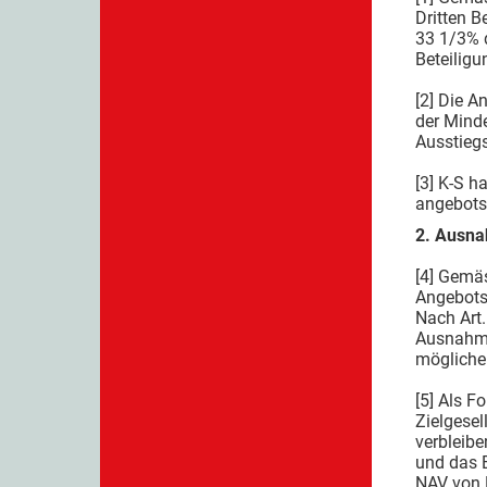
Dritten B
33 1/3% d
Beteiligu
[2] Die 
der Minde
Ausstieg
[3] K-S h
angebotsp
2. Ausna
[4] Gemä
Angebotsp
Nach Art.
Ausnahme 
möglicher
[5] Als 
Zielgesel
verbleibe
und das E
NAV von M