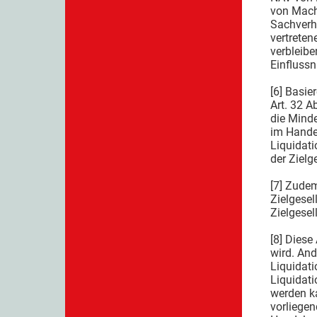
von Mach 
Sachverha
vertreten
verbleibe
Einfluss
[6] Basie
Art. 32 A
die Minde
im Handel
Liquidat
der Zielg
[7] Zudem
Zielgesel
Zielgesel
[8] Diese
wird. And
Liquidat
Liquidat
werden k
vorliege