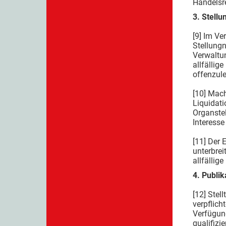
Handelsre
3. Stell
[9] Im Ve
Stellung
Verwaltu
allfälli
offenzul
[10] Mach
Liquidati
Organstel
Interesse
[11] Der
unterbrei
allfällig
4. Publik
[12] Stel
verpflich
Verfügun
qualifizi