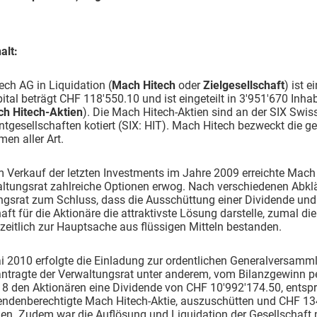
alt:
ch AG in Liquidation (
Mach Hitech
oder
Zielgesellschaft
) ist 
ital beträgt CHF 118'550.10 und ist eingeteilt in 3'951'670 Inh
h Hitech-Aktien
). Die Mach Hitech-Aktien sind an der SIX Swis
tgesellschaften kotiert (SIX: HIT). Mach Hitech bezweckt die g
en aller Art.
 Verkauf der letzten Investments im Jahre 2009 erreichte Mach
ltungsrat zahlreiche Optionen erwog. Nach verschiedenen Abklä
gsrat zum Schluss, dass die Ausschüttung einer Dividende und 
aft für die Aktionäre die attraktivste Lösung darstelle, zumal d
eitlich zur Hauptsache aus flüssigen Mitteln bestanden.
i 2010 erfolgte die Einladung zur ordentlichen Generalversam
antragte der Verwaltungsrat unter anderem, vom Bilanzgewinn 
18 den Aktionären eine Dividende von CHF 10'992'174.50, entsp
dendenberechtigte Mach Hitech-Aktie, auszuschütten und CHF 1
en. Zudem war die Auflösung und Liquidation der Gesellschaft pe