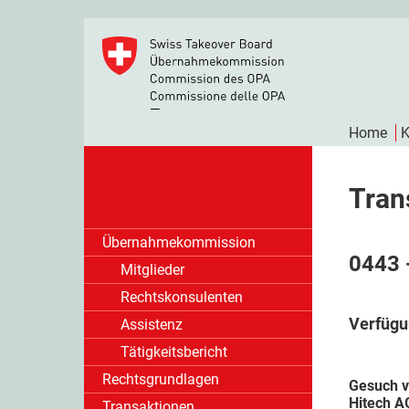
Home
K
Tran
Übernahmekommission
0443 
Mitglieder
Rechtskonsulenten
Verfügu
Assistenz
Tätigkeitsbericht
Rechtsgrundlagen
Gesuch v
Hitech AG
Transaktionen