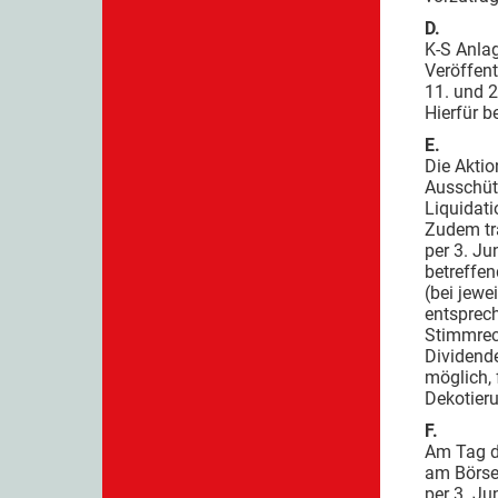
D.
K-S Anla
Veröffen
11. und 
Hierfür b
E.
Die Akti
Ausschütt
Liquidati
Zudem tr
per 3. Ju
betreffe
(bei jewe
entsprec
Stimmrech
Dividende
möglich, 
Dekotieru
F.
Am Tag d
am Börse
per 3. Ju