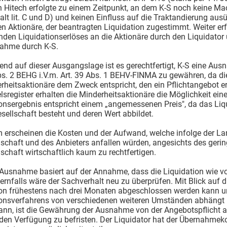
Hitech erfolgte zu einem Zeitpunkt, an dem K-S noch keine Mac
lt lit. C und D) und keinen Einfluss auf die Traktandierung aus
en Aktionäre, der beantragten Liquidation zugestimmt. Weiter erf
nden Liquidationserlöses an die Aktionäre durch den Liquidator
nahme durch K-S.
rend auf dieser Ausgangslage ist es gerechtfertigt, K-S eine Au
bs. 2 BEHG i.V.m. Art. 39 Abs. 1 BEHV-FINMA zu gewähren, da d
rheitsaktionäre dem Zweck entspricht, den ein Pflichtangebot er
sregister erhalten die Minderheitsaktionäre die Möglichkeit ein
ionsergebnis entspricht einem „angemessenen Preis", da das Li
esellschaft besteht und deren Wert abbildet.
 erscheinen die Kosten und der Aufwand, welche infolge der La
lschaft und des Anbieters anfallen würden, angesichts des ger
lschaft wirtschaftlich kaum zu rechtfertigen.
 Ausnahme basiert auf der Annahme, dass die Liquidation wie v
ernfalls wäre der Sachverhalt neu zu überprüfen. Mit Blick auf 
ion frühestens nach drei Monaten abgeschlossen werden kann un
ionsverfahrens von verschiedenen weiteren Umständen abhängt
ann, ist die Gewährung der Ausnahme von der Angebotspflicht
nden Verfügung zu befristen. Der Liquidator hat der Übernahme