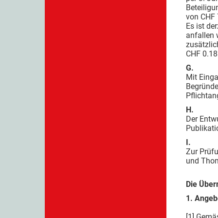
Beteiligu
von CHF 
Es ist de
anfallen 
zusätzlic
CHF 0.18 
G.
Mit Einga
Begründe
Pflichtan
H.
Der Entw
Publikati
I.
Zur Prüf
und Thom
Die Über
1. Angebo
[1] Gemäs