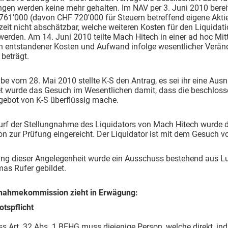
ngen werden keine mehr gehalten. Im NAV per 3. Juni 2010 bereit
761'000 (davon CHF 720'000 für Steuern betreffend eigene Akti
rzeit nicht abschätzbar, welche weiteren Kosten für den Liquidati
werden. Am 14. Juni 2010 teilte Mach Hitech in einer ad hoc Mit
h entstandener Kosten und Aufwand infolge wesentlicher Veränd
beträgt.
be vom 28. Mai 2010 stellte K-S den Antrag, es sei ihr eine Au
t wurde das Gesuch im Wesentlichen damit, dass die beschloss
gebot von K-S überflüssig mache.
urf der Stellungnahme des Liquidators von Mach Hitech wurde
on zur Prüfung eingereicht. Der Liquidator ist mit dem Gesuch v
ung dieser Angelegenheit wurde ein Ausschuss bestehend aus L
as Rufer gebildet.
nahmekommission zieht in Erwägung:
tspflicht
s Art. 32 Abs. 1 BEHG muss diejenige Person, welche direkt, in