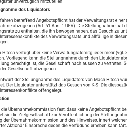
gister unverzüglich mitzuteilen.
ungnahme des Liquidators
rfahren betreffend Angebotspflicht hat der Verwaltungsrat einer (
nahme abzugeben (Art. 61 Abs. 1 UEV). Die Stellungnahme hat 
ngsrats zu enthalten, die ihn bewogen haben, das Gesuch zu un
ge Interessenskonflikte des Verwaltungsrats und allfällige in
egen.
 Hitech verfügt über keine Verwaltungratsmitglieder mehr (vgl. Sa
on. Vorliegend kann die Stellungnahme durch den Liquidator ab
lung berechtigt ist, die Gesellschaft nach aussen zu vertreten.
 der Gesellschaft abzugeben.
 Entwurf der Stellungnahme des Liquidators von Mach Hitech 
tet. Der Liquidator unterstützt das Gesuch von K-S. Die diesbe
e Interessenkonflikte offengelegt.
ation
lt die Übernahmekommission fest, dass keine Angebotspflicht b
tet sie die Zielgesellschaft zur Veröffentlichung der Stellungnah
g der Übernahmekommission und des Hinweises, innert welcher 
erter Aktionär Einsprache gegen die Verfügung erheben kann (Art