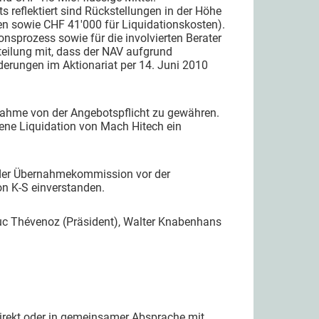
s reflektiert sind Rückstellungen in der Höhe
en sowie CHF 41'000 für Liquidationskosten).
onsprozess sowie für die involvierten Berater
teilung mit, dass der NAV aufgrund
erungen im Aktionariat per 14. Juni 2010
snahme von der Angebotspflicht zu gewähren.
ene Liquidation von Mach Hitech ein
 der Übernahmekommission vor der
on K-S einverstanden.
uc Thévenoz (Präsident), Walter Knabenhans
direkt oder in gemeinsamer Absprache mit