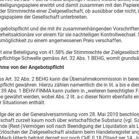
eteiligungspapiere erwirbt und damit zusammen mit den Papieren,
er Stimmrechte einer Zielgesellschaft, ob ausübbar oder nicht, üb
ngspapiere der Gesellschaft unterbreiten.
Angebotspflicht und die mit ihr zusammenhängenden Vorschrift
rheitsaktionäre vor einem für sie nachteiligen Kontrollwechsel.
smöglichkeit zu einem angemessenen Preis verschaffen.
at eine Beteiligung von 41.58% der Stimmrechte der Zielgesellsc
flichtige Schwelle gemäss Art. 32 Abs. 1 BEHG, womit grundsätz
hme von der Angebotspflicht
ss Art. 32 Abs. 2 BEHG kann die Übernahmekommission in bere
flicht gewähren. Hierzu zählen namentlich die in lit. a bis e di
 39 Abs. 1 BEHV-FINMA kann zudem in „weiteren berechtigten Fä
gewährt werden, wobei Abs. 2 lit. a-c dieser Norm ebenfalls ei
 Situationen enthält.
Folge der an der Generalversammlung vom 28. Mai 2010 beschlo
lschaft zurzeit kaum noch über wirtschaftliche Substanz (vgl. Sa
nde (Rest-)Vermögen soll nach Beendigung der Liquidation als Li
rlöschen der Zielgesellschaft alsdann beim Handelsregister ange
ach Hitech beträgt derzeit nur noch CHF 0.18 (Stand per 14. Ju