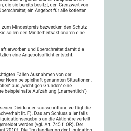
 die sie bereits besitzt, den Grenzwert von
erschreitet, ein Angebot für alle kotierten
en zum Mindestpreis bezwecken den Schutz
 Sie sollen den Minderheitsaktionären eine
haft erworben und überschreitet damit die
lich eine Angebotspflicht entsteht.
chtigten Fällen Ausnahmen von der
eser Norm beispielhaft genannten Situationen.
llen" aus „wichtigen Gründen" eine
ne beispielhafte Aufzählung („namentlich")
ssenen Dividenden¬ausschüttung verfügt die
chverhalt lit. F). Das am Schluss allenfalls
quidationsergebnis an die Aktionäre verteilt
meldet werden (vgl. Art. 745 f. OR). Der
ni 2010). Die Traktandierung der Liquidation