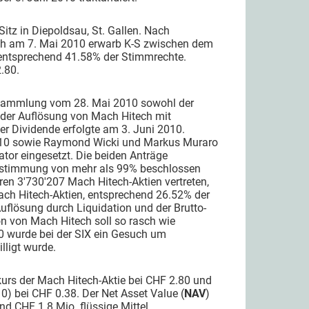
 Sitz in Diepoldsau, St. Gallen. Nach
ch am 7. Mai 2010 erwarb K-S zwischen dem
 entsprechend 41.58% der Stimmrechte.
.80.
ersammlung vom 28. Mai 2010 sowohl der
 der Auflösung von Mach Hitech mit
der Dividende erfolgte am 3. Juni 2010.
 2010 sowie Raymond Wicki und Markus Muraro
tor eingesetzt. Die beiden Anträge
Zustimmung von mehr als 99% beschlossen
en 3'730'207 Mach Hitech-Aktien vertreten,
ch Hitech-Aktien, entsprechend 26.52% der
uflösung durch Liquidation und der Brutto-
ion von Mach Hitech soll so rasch wie
0 wurde bei der SIX ein Gesuch um
lligt wurde.
urs der Mach Hitech-Aktie bei CHF 2.80 und
 bei CHF 0.38. Der Net Asset Value (
NAV
)
nd CHF 1.8 Mio. flüssige Mittel.