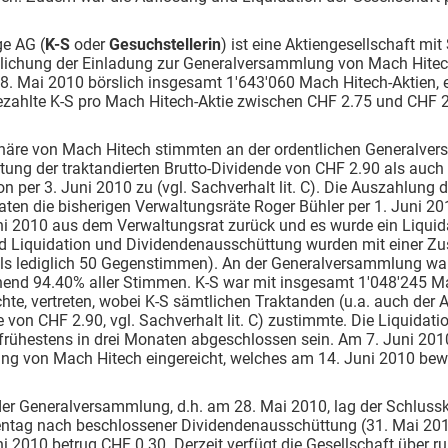
ge AG (
K-S
oder
Gesuchstellerin
) ist eine Aktiengesellschaft mit
tlichung der Einladung zur Generalversammlung von Mach Hite
28. Mai 2010 börslich insgesamt 1'643'060 Mach Hitech-Aktien,
ezahlte K-S pro Mach Hitech-Aktie zwischen CHF 2.75 und CHF 2
onäre von Mach Hitech stimmten an der ordentlichen Generalv
ung der traktandierten Brutto-Dividende von CHF 2.90 als auch
on per 3. Juni 2010 zu (vgl. Sachverhalt lit. C). Die Auszahlung 
aten die bisherigen Verwaltungsräte Roger Bühler per 1. Juni
ni 2010 aus dem Verwaltungsrat zurück und es wurde ein Liquida
nd Liquidation und Dividendenausschüttung wurden mit einer 
ils lediglich 50 Gegenstimmen). An der Generalversammlung war
hend 94.40% aller Stimmen. K-S war mit insgesamt 1'048'245 Ma
te, vertreten, wobei K-S sämtlichen Traktanden (u.a. auch der A
 von CHF 2.90, vgl. Sachverhalt lit. C) zustimmte. Die Liquidat
frühestens in drei Monaten abgeschlossen sein. Am 7. Juni 201
ng von Mach Hitech eingereicht, welches am 14. Juni 2010 bewi
er Generalversammlung, d.h. am 28. Mai 2010, lag der Schlussk
ntag nach beschlossener Dividendenausschüttung (31. Mai 2010)
ni 2010 betrug CHF 0.30. Derzeit verfügt die Gesellschaft über ru