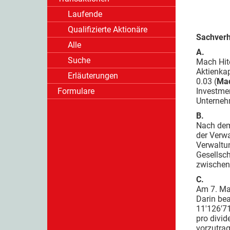
Laufende
Qualifizierte Aktionäre
Sachverh
Alle
A.
Suche
Mach Hite
Aktienkap
Erläuterungen
0.03 (
Mac
Formulare
Investmen
Unternehm
B.
Nach dem
der Verwa
Verwaltun
Gesellsch
zwischenz
C.
Am 7. Ma
Darin be
11'126'7
pro divi
vorzutrag