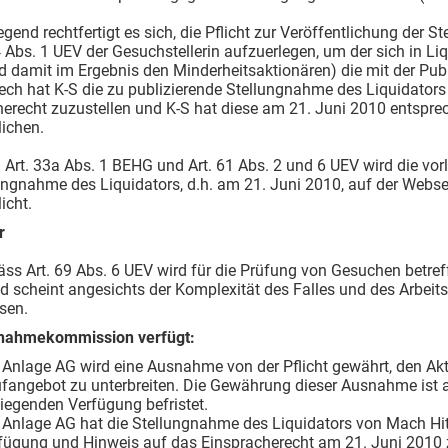
iegend rechtfertigt es sich, die Pflicht zur Veröffentlichung de
4 Abs. 1 UEV der Gesuchstellerin aufzuerlegen, um der sich in Li
d damit im Ergebnis den Minderheitsaktionären) die mit der Pub
ch hat K-S die zu publizierende Stellungnahme des Liquidators
erecht zuzustellen und K-S hat diese am 21. Juni 2010 entsprec
lichen.
 Art. 33a Abs. 1 BEHG und Art. 61 Abs. 2 und 6 UEV wird die vo
lungnahme des Liquidators, d.h. am 21. Juni 2010, auf der Web
icht.
r
ss Art. 69 Abs. 6 UEV wird für die Prüfung von Gesuchen betre
d scheint angesichts der Komplexität des Falles und des Arbei
sen.
nahmekommission verfügt:
 Anlage AG wird eine Ausnahme von der Pflicht gewährt, den Ak
fangebot zu unterbreiten. Die Gewährung dieser Ausnahme ist
liegenden Verfügung befristet.
 Anlage AG hat die Stellungnahme des Liquidators von Mach Hit
fügung und Hinweis auf das Einspracherecht am 21. Juni 2010 z