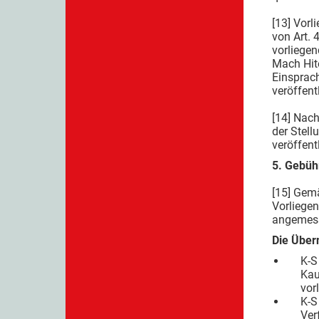
[13] Vorl
von Art. 
vorliegen
Mach Hite
Einsprach
veröffent
[14] Nach
der Stel
veröffentl
5. Gebüh
[15] Gemä
Vorliegen
angemes
Die Über
K-S
Kau
vor
K-S
Ver