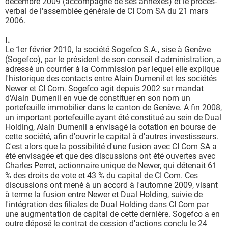
décembre 2009 (accompagné de ses annexes) et le procès-
verbal de l'assemblée générale de CI Com SA du 21 mars
2006.
I.
Le 1er février 2010, la société Sogefco S.A., sise à Genève
(Sogefco), par le président de son conseil d'administration, a
adressé un courrier à la Commission par lequel elle explique
l'historique des contacts entre Alain Dumenil et les sociétés
Newer et CI Com. Sogefco agit depuis 2002 sur mandat
d'Alain Dumenil en vue de constituer en son nom un
portefeuille immobilier dans le canton de Genève. A fin 2008,
un important portefeuille ayant été constitué au sein de Dual
Holding, Alain Dumenil a envisagé la cotation en bourse de
cette société, afin d'ouvrir le capital à d'autres investisseurs.
C'est alors que la possibilité d'une fusion avec CI Com SA a
été envisagée et que des discussions ont été ouvertes avec
Charles Perret, actionnaire unique de Newer, qui détenait 61
% des droits de vote et 43 % du capital de CI Com. Ces
discussions ont mené à un accord à l'automne 2009, visant
à terme la fusion entre Newer et Dual Holding, suivie de
l'intégration des filiales de Dual Holding dans CI Com par
une augmentation de capital de cette dernière. Sogefco a en
outre déposé le contrat de cession d'actions conclu le 24