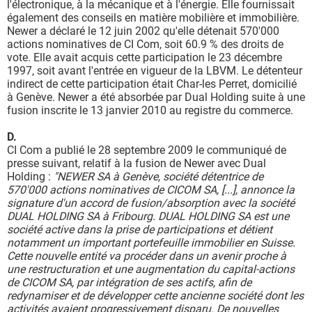
l'électronique, à la mécanique et à l'énergie. Elle fournissait
également des conseils en matière mobilière et immobilière.
Newer a déclaré le 12 juin 2002 qu'elle détenait 570'000
actions nominatives de CI Com, soit 60.9 % des droits de
vote. Elle avait acquis cette participation le 23 décembre
1997, soit avant l'entrée en vigueur de la LBVM. Le détenteur
indirect de cette participation était Char-les Perret, domicilié
à Genève. Newer a été absorbée par Dual Holding suite à une
fusion inscrite le 13 janvier 2010 au registre du commerce.
D.
CI Com a publié le 28 septembre 2009 le communiqué de
presse suivant, relatif à la fusion de Newer avec Dual
Holding :
"NEWER SA à Genève, société détentrice de
570'000 actions nominatives de CICOM SA, [...], annonce la
signature d'un accord de fusion/absorption avec la société
DUAL HOLDING SA à Fribourg. DUAL HOLDING SA est une
société active dans la prise de participations et détient
notamment un important portefeuille immobilier en Suisse.
Cette nouvelle entité va procéder dans un avenir proche à
une restructuration et une augmentation du capital-actions
de CICOM SA, par intégration de ses actifs, afin de
redynamiser et de développer cette ancienne société dont les
activités avaient progressivement disparu. De nouvelles