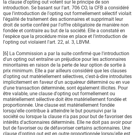
la clause d'opting out votent sur le principe de son
introduction. Se basant sur l'art. 706 CO, la CFB a considéré
que l'introduction de l'opting out formellement sélectif violait
l'égalité de traitement des actionnaires et supprimait leur
droit de sortie conféré par l'offre obligatoire de manière non
fondée et contraire au but de la société. Elle a constaté en
l'espèce que la procédure mise en place et l'introduction de
l'opting out violaient l'art. 22, al. 3, LBVM.
[6] La Commission a par la suite confirmé que l'introduction
d'un opting out entraîne un préjudice pour les actionnaires
minoritaires en raison de la perte de leur option de sortie à
prix minimum. Elle a par ailleurs considéré que les clauses
d'opting out matériellement sélectives, c'est-à-dire introduites
implicitement en faveur d'un acquéreur déterminé ou en vue
d'une transaction déterminée, sont également illicites. Pour
être valable, une clause d'opting out formellement ou
matériellement sélective doit être matériellement fondée et
proportionnée. Une clause est matériellement fondée
lorsqu'elle contribue à atteindre le but poursuivi par la
société ou lorsque la clause n'a pas pour but de favoriser des
intérêts d'actionnaires déterminés. Elle ne doit pas avoir pour
but de favoriser ou de défavoriser certains actionnaires. Une
clause d'opting out est en outre proportionnée lorsqu'elle est