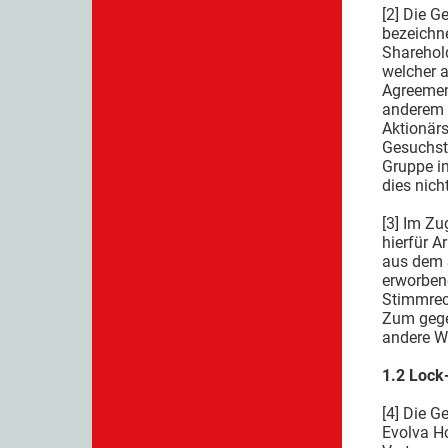
[2] Die G
bezeichne
Sharehold
welcher a
Agreement
anderem 
Aktionärs
Gesuchste
Gruppe im
dies nich
[3] Im Zu
hierfür A
aus dem S
erworbene
Stimmrech
Zum gegen
andere W
1.2 Lock
[4] Die G
Evolva Ho