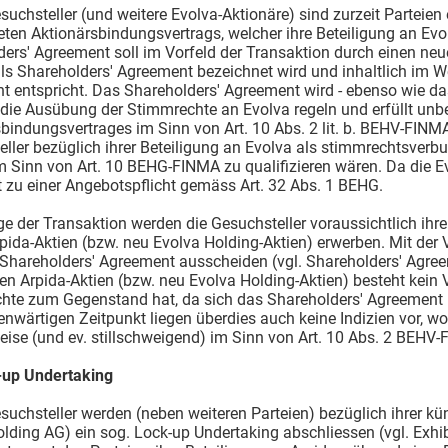
esuchsteller (und weitere Evolva-Aktionäre) sind zurzeit Parteien
ten Aktionärsbindungsvertrags, welcher ihre Beteiligung an Evo
ers' Agreement soll im Vorfeld der Transaktion durch einen neu
ls Shareholders' Agreement bezeichnet wird und inhaltlich im We
 entspricht. Das Shareholders' Agreement wird - ebenso wie das 
die Ausübung der Stimmrechte an Evolva regeln und erfüllt unb
bindungsvertrages im Sinn von Art. 10 Abs. 2 lit. b. BEHV-FINMA
ller bezüglich ihrer Beteiligung an Evolva als stimmrechtsver
 Sinn von Art. 10 BEHG-FINMA zu qualifizieren wären. Da die Evol
t zu einer Angebotspflicht gemäss Art. 32 Abs. 1 BEHG.
ge der Transaktion werden die Gesuchsteller voraussichtlich ihr
rpida-Aktien (bzw. neu Evolva Holding-Aktien) erwerben. Mit der
hareholders' Agreement ausscheiden (vgl. Shareholders' Agreeme
n Arpida-Aktien (bzw. neu Evolva Holding-Aktien) besteht kein 
te zum Gegenstand hat, da sich das Shareholders' Agreement nu
wärtigen Zeitpunkt liegen überdies auch keine Indizien vor, wo
eise (und ev. stillschweigend) im Sinn von Art. 10 Abs. 2 BEH
-up Undertaking
esuchsteller werden (neben weiteren Parteien) bezüglich ihrer kü
lding AG) ein sog. Lock-up Undertaking abschliessen (vgl. Exh