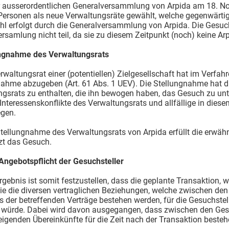
er ausserordentlichen Generalversammlung von Arpida am 18. N
Personen als neue Verwaltungsräte gewählt, welche gegenwärti
hl erfolgt durch die Generalversammlung von Arpida. Die Gesuc
rsamlung nicht teil, da sie zu diesem Zeitpunkt (noch) keine Arp
ungnahme des Verwaltungsrats
erwaltungsrat einer (potentiellen) Zielgesellschaft hat im Verfah
nahme abzugeben (Art. 61 Abs. 1 UEV). Die Stellungnahme hat 
ngsrats zu enthalten, die ihn bewogen haben, das Gesuch zu un
ge Interessenskonflikte des Verwaltungsrats und allfällige in
egen.
Stellungnahme des Verwaltungsrats von Arpida erfüllt die erwä
zt das Gesuch.
Angebotspflicht der Gesuchsteller
Ergebnis ist somit festzustellen, dass die geplante Transaktion, wi
ie die diversen vertraglichen Beziehungen, welche zwischen de
 der betreffenden Verträge bestehen werden, für die Gesuchstel
 würde. Dabei wird davon ausgegangen, dass zwischen den Gesuc
eigenden Übereinkünfte für die Zeit nach der Transaktion besteh