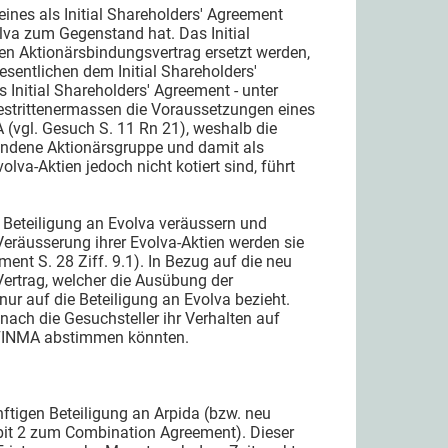
 eines als Initial Shareholders' Agreement
lva zum Gegenstand hat. Das Initial
en Aktionärsbindungsvertrag ersetzt werden,
sentlichen dem Initial Shareholders'
Initial Shareholders' Agreement - unter
estrittenermassen die Voraussetzungen eines
 (vgl. Gesuch S. 11 Rn 21), weshalb die
bundene Aktionärsgruppe und damit als
va-Aktien jedoch nicht kotiert sind, führt
e Beteiligung an Evolva veräussern und
 Veräusserung ihrer Evolva-Aktien werden sie
nt S. 28 Ziff. 9.1). In Bezug auf die neu
Vertrag, welcher die Ausübung der
r auf die Beteiligung an Evolva bezieht.
nach die Gesuchsteller ihr Verhalten auf
V-FINMA abstimmen könnten.
nftigen Beteiligung an Arpida (bzw. neu
ibit 2 zum Combination Agreement). Dieser