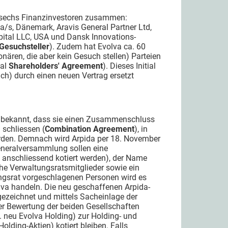
s sechs Finanzinvestoren zusammen:
a/s, Dänemark, Aravis General Partner Ltd,
pital LLC, USA und Dansk Innovations-
Gesuchsteller
). Zudem hat Evolva ca. 60
nären, die aber kein Gesuch stellen) Parteien
ial
Shareholders' Agreement
). Dieses Initial
ich) durch einen neuen Vertrag ersetzt
 bekannt, dass sie einen Zusammenschluss
schliessen (
Combination Agreement
), in
rden. Demnach wird Arpida per 18. November
eneralversammlung sollen eine
 anschliessend kotiert werden), der Name
che Verwaltungsratsmitglieder sowie ein
ngsrat vorgeschlagenen Personen wird es
lva handeln. Die neu geschaffenen Arpida-
ezeichnet und mittels Sacheinlage der
ner Bewertung der beiden Gesellschaften
. neu Evolva Holding) zur Holding- und
olding-Aktien) kotiert bleiben. Falls