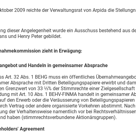
tober 2009 reichte der Verwaltungsrat von Arpida die Stellung
ung dieser Angelegenheit wurde ein Ausschuss bestehend aus de
ns und Henry Peter gebildet.
nahmekommission zieht in Erwägung:
htangebot und Handeln in gemeinsamer Absprache
s Art. 32 Abs. 1 BEHG muss ein öffentliches Übernahmeangebot un
er Absprache mit Dritten Beteiligungspapiere erwirbt und dami
den Grenzwert von 33 ⅓% der Stimmrechte einer Zielgesellschaf
ndung mit Art. 10 Abs. 1 BEHV-FINMA handelt in gemeinsamer Ab
 auf den Erwerb oder die Veräusserung von Beteiligungspapiere
urch Vertrag oder andere organisierte Vorkehren abstimmt. Nach Ab
ng der Verhaltensweise namentlich vor bei Rechtsverhältnisse
nd haben (stimmrechtsverbundene Aktionärsgruppen).
eholders' Agreement