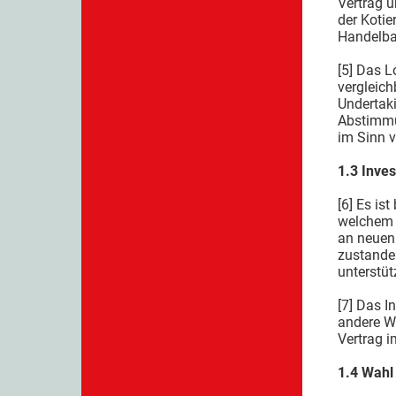
Vertrag u
der Kotie
Handelba
[5] Das L
vergleich
Undertak
Abstimmun
im Sinn v
1.3 Inve
[6] Es is
welchem s
an neuen 
zustandek
unterstüt
[7] Das 
andere We
Vertrag i
1.4 Wahl