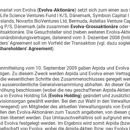
nariat von Evolva (
Evolva-Aktionäre
) setzt sich zum einen au
ife Science Ventures Fund I K/S, Dänemark, Symbion Capital I 
lands, Novartis BioVentures Ltd, Bermuda, Astellas Venture Ca
ing P/S, Dänemark (alle zusammen
Evolva-Grossaktionäre
oder
tsaktionäre. Die Gesuchsteller sind (neben weiteren Evolva-Aktio
ionärsbindungsvertrages, datierend vom 3. Dezember 2008 (Init
ers' Agreement soll im Vorfeld der Transaktion (vgl. dazu sogle
Shareholders' Agreement
).
enmitteilung vom 10. September 2009 gaben Arpida und Evolva
tigen. Zu diesem Zweck werden Arpida und Evolva einen Vertrag 
die wesentlichen Schritte des Zusammenschlusses geregelt we
e ausserordentliche Generalversammlung abhalten. An dieser G
rhöhung beschlossen (wobei die neu geschaffenen Arpida-Aktien
a in Evolva Holding SA (
Evolva Holding
) geändert und zusätzli
visionsorgan gewählt werden. Bei den zur Wahl in den Verwaltu
rwiegend) um Mitglieder des aktuellen Verwaltungsrats von Evo
llen den Evolva-Aktionären zum Tausch angeboten, von diesen g
tien liberiert werden. Das Umtauschverhältnis soll aufgrund ei
d Evolva festgelegt werden. Im Ergebnis wird somit Arpida (bzw
ellschaft von Evolva, wobei die Arpida-Aktien (bzw. neu Evolva H