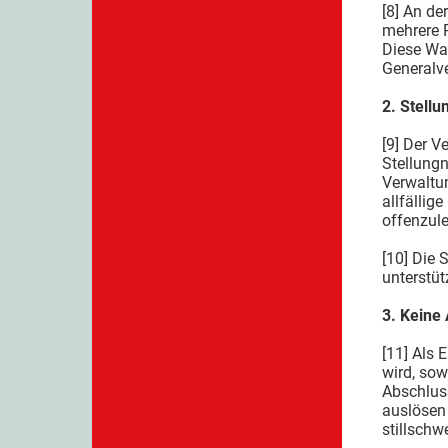
[8] An d
mehrere 
Diese Wa
Generalve
2. Stell
[9] Der V
Stellung
Verwaltu
allfälli
offenzul
[10] Die 
unterstüt
3. Keine 
[11] Als 
wird, sow
Abschluss
auslösen
stillschw