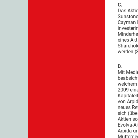
C.
Das Aktio
SunstoneL
Cayman Is
invester
Minderhei
eines Akt
Sharehold
werden (
D.
Mit Medi
beabsich
welchem 
2009 ein
Kapitale
von Arpid
neues Re
sich (übe
Aktien so
Evolva-Ak
Arpida un
Mutterges