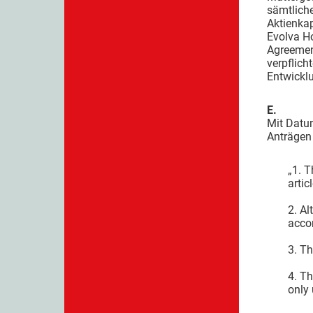
sämtlich
Aktienkap
Evolva Ho
Agreemen
verpflic
Entwickl
E.
Mit Datu
Anträgen 
„1. T
artic
2. Al
accor
3. Th
4. Th
only