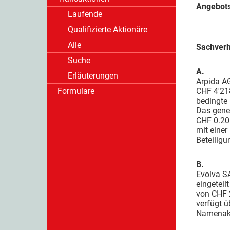
Angebots
Laufende
Qualifizierte Aktionäre
Alle
Sachverh
Suche
A.
Erläuterungen
Arpida AG
Formulare
CHF 4'218
bedingte 
Das gene
CHF 0.20.
mit einer
Beteiligu
B.
Evolva SA
eingetei
von CHF 
verfügt 
Namenakti