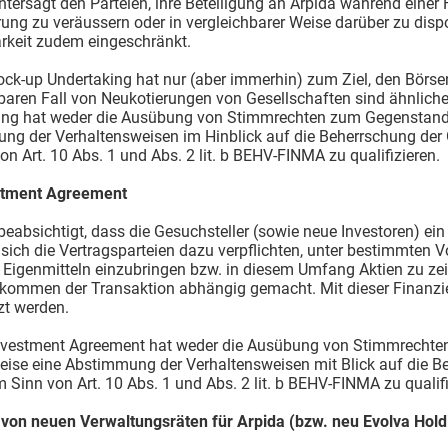
ntersagt den Parteien, ihre Beteiligung an Arpida während eine
rung zu veräussern oder in vergleichbarer Weise darüber zu disp
rkeit zudem eingeschränkt.
ock-up Undertaking hat nur (aber immerhin) zum Ziel, den Börsen
baren Fall von Neukotierungen von Gesellschaften sind ähnlich
ing hat weder die Ausübung von Stimmrechten zum Gegenstand 
g der Verhaltensweisen im Hinblick auf die Beherrschung der Ge
on Art. 10 Abs. 1 und Abs. 2 lit. b BEHV-FINMA zu qualifizieren.
stment Agreement
t beabsichtigt, dass die Gesuchsteller (sowie neue Investoren) e
ich die Vertragsparteien dazu verpflichten, unter bestimmten 
Eigenmitteln einzubringen bzw. in diesem Umfang Aktien zu zei
ommen der Transaktion abhängig gemacht. Mit dieser Finanzieru
zt werden.
Investment Agreement hat weder die Ausübung von Stimmrechte
ise eine Abstimmung der Verhaltensweisen mit Blick auf die Beh
m Sinn von Art. 10 Abs. 1 und Abs. 2 lit. b BEHV-FINMA zu qualifi
 von neuen Verwaltungsräten für Arpida (bzw. neu Evolva Hol