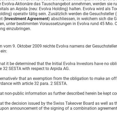
e Evolva-Aktionäre das Tauschangebot annehmen, werden sie r
itals an Arpida (neu: Evolva Holding) halten. Evolva wird als T
lding) operativ tätig sein. Zusätzlich werden die Gesuchsteller 
t (
Investment Agreement
) abschliessen, in welchem sich die G
hten, unter bestimmten Voraussetzungen in Evolva rund 45 Mio.
ung einzubringen.
m vom 9. Oktober 2009 reichte Evolva namens der Gesuchsteller
ein:
hat it be determined that the Initial Evolva Investors have no ob
le 32 SESTA with respect to Arpida AG.
ternativelv that an exemption from the obligation to make an offe
dance with article 32 para. 2 SESTA.
at non-public information as further described herein be kept con
at the decision issued by the Swiss Takeover Board as well as t
 upon announcement of the signing of a combination agreement