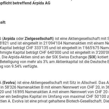
pflicht betreffend Arpida AG
alt:
 (
Arpida
oder
Zielgesellschaft
) ist eine Aktiengesellschaft mit 
'821 und ist eingeteilt in 21'094'104 Namenaktien mit einem N
Kapital beträgt CHF 333'135 und ist eingeteilt in 1'665'675 N
hmigte Kapital beträgt CHF 640'000 und ist eingeteilt in 3'20
 Die Arpida-Aktien sind an der SIX Swiss Exchange (
SIX
) kotier
 Beteiligung von mehr als 3% am Aktienkapital ist die Deutsche 
ng von 9.54% verfügte.
 (
Evolva
) ist eine Aktiengesellschaft mit Sitz in Allschwil. Das
lt in 58'326 Namenaktien B mit einem Nennwert von CHF 20, in
20 und 16'895 Namenaktien A mit einem Nennwert von CHF 20
über ein bedingtes Kapital im Umfang von maximal CHF 50'100 
en A. Evolva ist eine privat gehaltene Biotech-Gesellschaft. Die 