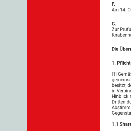
F.
Am 14. Ok
G.
Zur Prüf
Knabenha
Die Über
1. Pflic
[1] Gemäs
gemeinsam
besitzt, 
in Verbi
Hinblick
Dritten d
Abstimmu
Gegensta
1.1 Shar