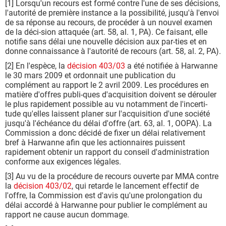
[1] Lorsqu'un recours est formé contre l'une de ses décisions,
l'autorité de première instance a la possibilité, jusqu'à l'envoi
de sa réponse au recours, de procéder à un nouvel examen
de la déci-sion attaquée (art. 58, al. 1, PA). Ce faisant, elle
notifie sans délai une nouvelle décision aux par-ties et en
donne connaissance à l'autorité de recours (art. 58, al. 2, PA).
[2] En l'espèce, la
décision 403/03
a été notifiée à Harwanne
le 30 mars 2009 et ordonnait une publication du
complément au rapport le 2 avril 2009. Les procédures en
matière d'offres publi-ques d'acquisition doivent se dérouler
le plus rapidement possible au vu notamment de l'incerti-
tude qu'elles laissent planer sur l'acquisition d'une société
jusqu'à l'échéance du délai d'offre (art. 63, al. 1, OOPA). La
Commission a donc décidé de fixer un délai relativement
bref à Harwanne afin que les actionnaires puissent
rapidement obtenir un rapport du conseil d'administration
conforme aux exigences légales.
[3] Au vu de la procédure de recours ouverte par MMA contre
la
décision 403/02
, qui retarde le lancement effectif de
l'offre, la Commission est d'avis qu'une prolongation du
délai accordé à Harwanne pour publier le complément au
rapport ne cause aucun dommage.