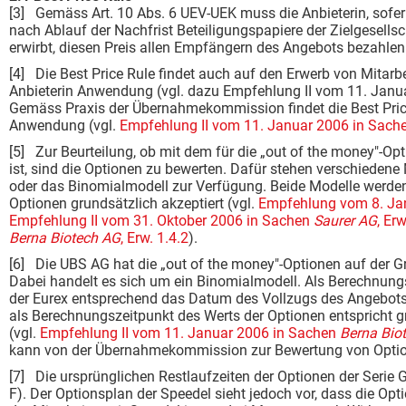
[3] Gemäss Art. 10 Abs. 6 UEV-UEK muss die Anbieterin, sofer
nach Ablauf der Nachfrist Beteiligungspapiere der Zielgesell
erwirbt, diesen Preis allen Empfängern des Angebots bezahlen
[4] Die Best Price Rule findet auch auf den Erwerb von Mitarbe
Anbieterin Anwendung (vgl. dazu Empfehlung II vom 11. Jan
Gemäss Praxis der Übernahmekommission findet die Best Pric
Anwendung (vgl.
Empfehlung II vom 11. Januar 2006 in Sach
[5] Zur Beurteilung, ob mit dem für die „out of the money"-Opt
ist, sind die Optionen zu bewerten. Dafür stehen verschieden
oder das Binomialmodell zur Verfügung. Beide Modelle werd
Optionen grundsätzlich akzeptiert (vgl.
Empfehlung vom 8. Ja
Empfehlung II vom 31. Oktober 2006 in Sachen
Saurer AG
, Erw
Berna Biotech AG
, Erw. 1.4.2
).
[6] Die UBS AG hat die „out of the money"-Optionen auf der G
Dabei handelt es sich um ein Binomialmodell. Als Berechnun
der Eurex entsprechend das Datum des Vollzugs des Angebots
als Berechnungszeitpunkt des Werts der Optionen entspricht
(vgl.
Empfehlung II vom 11. Januar 2006 in Sachen
Berna Bio
kann von der Übernahmekommission zur Bewertung von Option
[7] Die ursprünglichen Restlaufzeiten der Optionen der Serie G
F). Der Optionsplan der Speedel sieht jedoch vor, dass die Opt