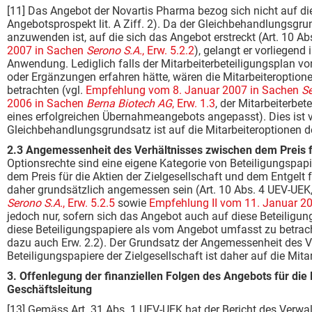
[11] Das Angebot der Novartis Pharma bezog sich nicht auf d
Angebotsprospekt lit. A Ziff. 2). Da der Gleichbehandlungsgru
anzuwenden ist, auf die sich das Angebot erstreckt (Art. 10 A
2007 in Sachen
Serono S.A.
, Erw. 5.2.2
), gelangt er vorliegend
Anwendung. Lediglich falls der Mitarbeiterbeteiligungsplan 
oder Ergänzungen erfahren hätte, wären die Mitarbeiteroption
betrachten (vgl.
Empfehlung vom 8. Januar 2007 in Sachen
Se
2006 in Sachen
Berna Biotech AG
, Erw. 1.3
, der Mitarbeiterbe
eines erfolgreichen Übernahmeangebots angepasst). Dies ist vo
Gleichbehandlungsgrundsatz ist auf die Mitarbeiteroptionen d
2.3 Angemessenheit des Verhältnisses zwischen dem P
Optionsrechte sind eine eigene Kategorie von Beteiligungspapi
dem Preis für die Aktien der Zielgesellschaft und dem Entgelt 
daher grundsätzlich angemessen sein (Art. 10 Abs. 4 UEV-UEK,
Serono S.A.
, Erw. 5.2.5
sowie
Empfehlung II vom 11. Januar 2
jedoch nur, sofern sich das Angebot auch auf diese Beteiligungs
diese Beteiligungspapiere als vom Angebot umfasst zu betrachte
dazu auch Erw. 2.2). Der Grundsatz der Angemessenheit des V
Beteiligungspapiere der Zielgesellschaft ist daher auf die Mit
3. Offenlegung der finanziellen Folgen des Angebots für die
Geschäftsleitung
[13] Gemäss Art. 31 Abs. 1 UEV-UEK hat der Bericht des Verwal