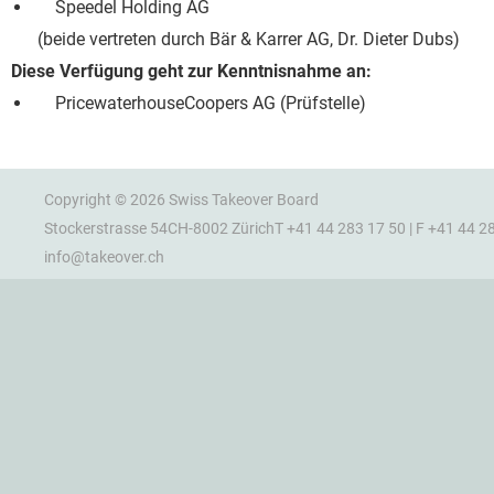
Speedel Holding AG
(beide vertreten durch Bär & Karrer AG, Dr. Dieter Dubs)
Diese Verfügung geht zur Kenntnisnahme an:
PricewaterhouseCoopers AG (Prüfstelle)
Copyright © 2026 Swiss Takeover Board
Stockerstrasse 54
CH-8002 Zürich
T +41 44 283 17 50 | F +41 44 2
info@takeover.ch