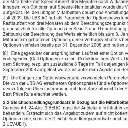
der Mitarbeiter mit Speedel innert drei Monaten nach Wirksam
Inhabern von Optionen auf Speedel-Namenaktien wurde das Ver
aufgelöst. Bei den übrigen Mitarbeitern dauert das Anstellung
Juli 2009. Die UBS AG hat als Parameter der Optionsbewertu
Restlaufzeit von drei Monaten ab dem Berechnungszeitpunkt h
grundsätzlich für alle Optionen der Serie G und H unabhän­gi
Zeitpunkt der Berechnung des Werts ein­heitlich bis zum 8. 
Mitarbeitern gehaltenen Op­tionen, deren Vertragsverhältnis b
Optionen verfielen bereits per 31. Dezember 2008 und hatten s
[8] Eine gegenüber der ursprünglichen Laufzeit einer Option ve
vorliegenden (Call-Optionen) zu einer Reduktion ihres Werts. 
dem Stichtag, resp. um zusätzliche 8 Tage im Fall derjenigen Mi
September 2008 aufgelöst wurde, ist unter dem Aspekt der Bes
[9] Die übrigen zur Optionsbewertung verwendeten Parameter
Die von der UBS AG errechneten Optionspreise für die Optionen 
demzufolge in Übereinstimmung mit dem Spezialbericht der Prüfs
Best Price Rule erachtet werden.
2.2 Gleichbehandlungsgrundsatz in Bez
Gemäss Art. 24 Abs. 2 BEHG muss der Anbieter alle Inhaber vo
behandeln. Erstreckt sich das Angebot zudem auf nicht kotierte
Optionsrechte, so ist der Gleichbehandlungsgrundsatz auch au
2 UEV-UEK).