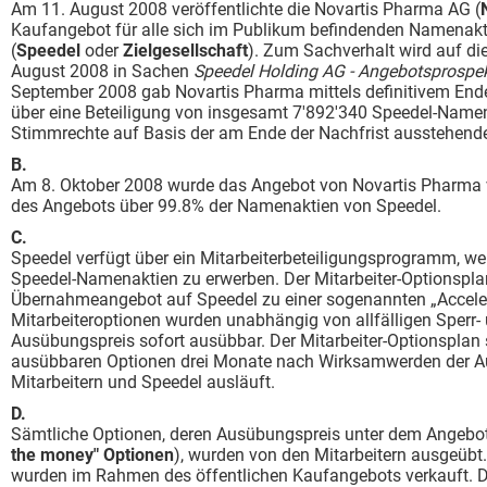
Am 11. August 2008 veröffentlichte die Novartis Pharma AG (
Kaufangebot für alle sich im Publikum befindenden Namenakt
(
Speedel
oder
Zielgesellschaft
). Zum Sachverhalt wird auf 
August 2008 in Sachen
Speedel Holding AG - Angebotsprospek
September 2008 gab Novartis Pharma mittels definitivem Ender
über eine Beteiligung von insgesamt 7'892'340 Speedel-Namen
Stimmrechte auf Basis der am Ende der Nachfrist ausstehend
B
Am 8. Oktober 2008 wurde das Angebot von Novartis Pharma v
des Angebots über 99.8% der Namenaktien von Speedel.
C
Speedel verfügt über ein Mitarbeiterbeteiligungsprogramm, wel
Speedel-Namenaktien zu erwerben. Der Mitarbeiter-Optionsplan 
Übernahmeangebot auf Speedel zu einer sogenannten „Accelerat
Mitarbeiteroptionen wurden unabhängig von allfälligen Sper
Ausübungspreis sofort ausübbar. Der Mitarbeiter-Optionsplan s
ausübbaren Optionen drei Monate nach Wirksamwerden der Au
Mitarbeitern und Speedel ausläuft.
D
Sämtliche Optionen, deren Ausübungspreis unter dem Angebot
the money" Optionen
), wurden von den Mitarbeitern ausgeüb
wurden im Rahmen des öffentlichen Kaufangebots verkauft. D