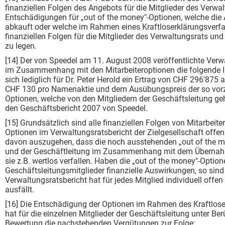
finanziellen Folgen des Angebots für die Mitglieder des Verwa
Entschädigungen für „out of the money"-Optionen, welche die A
abkauft oder welche im Rahmen eines Kraftloserklärungsverf
finanziellen Folgen für die Mitglieder des Verwaltungsrats un
zu legen.
[14] Der von Speedel am 11. August 2008 veröffentlichte Verwa
im Zusammenhang mit den Mitarbeiteroptionen die folgende I
sich lediglich für Dr. Peter Herold ein Ertrag von CHF 296'87
CHF 130 pro Namenaktie und dem Ausübungspreis der so vorze
Optionen, welche von den Mitgliedern der Geschäftsleitung ge
den Geschäftsbericht 2007 von Speedel.
[15] Grundsätzlich sind alle finanziellen Folgen von Mitarbeit
Optionen im Verwaltungsratsbericht der Zielgesellschaft offe
davon auszugehen, dass die noch ausstehenden „out of the mo
und der Geschäftleitung im Zusammenhang mit dem Übernahm
sie z.B. wertlos verfallen. Haben die „out of the money"-Option
Geschäftsleitungsmitglieder finanzielle Auswirkungen, so sin
Verwaltungsratsbericht hat für jedes Mitglied individuell offe
ausfällt.
[16] Die Entschädigung der Optionen im Rahmen des Kraftlose
hat für die einzelnen Mitglieder der Geschäftsleitung unter Be
Bewertung die nachstehenden Vergütungen zur Folge: