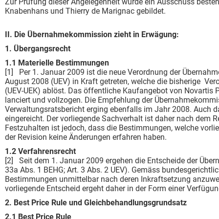
Zur Prüfung dieser Angelegenheit wurde ein Ausschuss besteh
Knabenhans und Thierry de Marignac gebildet.
II. Die Übernahmekommission zieht in Erwägung:
1. Übergangsrecht
1.1 Materielle
[1] Per 1. Januar 2009 ist die neue Verordnung der Übernah
August 2008 (UEV) in Kraft getreten, welche die bisherige 
(UEV-UEK) ablöst. Das öffentliche Kaufangebot von Novartis
lanciert und vollzogen. Die Empfehlung der Übernahmekomm
Verwaltungsratsbericht erging ebenfalls im Jahr 2008. Auch 
eingereicht. Der vorliegende Sachverhalt ist daher nach dem Re
Festzuhalten ist jedoch, dass die Bestimmungen, welche vorl
der Revision keine Änderungen erfahren haben.
1.2 Verfah
[2] Seit dem 1. Januar 2009 ergehen die Entscheide der Übe
33a Abs. 1 BEHG; Art. 3 Abs. 2 UEV). Gemäss bundesgerichtlic
Bestimmungen unmittelbar nach deren Inkraftsetzung anzuwend
vorliegende Entscheid ergeht daher in der Form einer Verfügun
2. Best Price Rule und Gleichbehandlungsgrundsatz
2.1 Best P