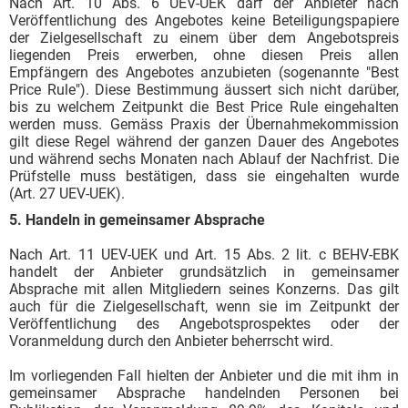
Nach Art. 10 Abs. 6 UEV-UEK darf der Anbieter nach
Veröffentlichung des Angebotes keine Beteiligungspapiere
der Zielgesellschaft zu einem über dem Angebotspreis
liegenden Preis erwerben, ohne diesen Preis allen
Empfängern des Angebotes anzubieten (sogenannte "Best
Price Rule"). Diese Bestimmung äussert sich nicht darüber,
bis zu welchem Zeitpunkt die Best Price Rule eingehalten
werden muss. Gemäss Praxis der Übernahmekommission
gilt diese Regel während der ganzen Dauer des Angebotes
und während sechs Monaten nach Ablauf der Nachfrist. Die
Prüfstelle muss bestätigen, dass sie eingehalten wurde
(Art. 27 UEV-UEK).
5. Handeln in gemeinsamer Absprache
Nach Art. 11 UEV-UEK und Art. 15 Abs. 2 lit. c BEHV-EBK
handelt der Anbieter grundsätzlich in gemeinsamer
Absprache mit allen Mitgliedern seines Konzerns. Das gilt
auch für die Zielgesellschaft, wenn sie im Zeitpunkt der
Veröffentlichung des Angebotsprospektes oder der
Voranmeldung durch den Anbieter beherrscht wird.
Im vorliegenden Fall hielten der Anbieter und die mit ihm in
gemeinsamer Absprache handelnden Personen bei