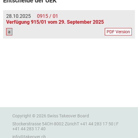
Entscheide der UEK
28.10.2025
0915 / 01
Verfügung 915/01 vom 29. September 2025
a
PDF Version
Copyright © 2026 Swiss Takeover Board
Stockerstrasse 54
CH-8002 Zürich
T +41 44 283 17 50 | F
+41 44 283 17 40
info@takeover.ch