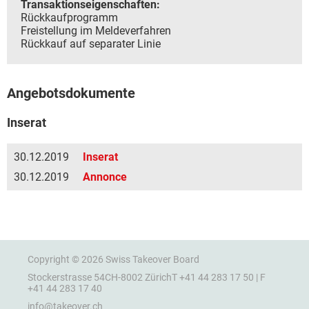
Transaktionseigenschaften:
Rückkaufprogramm
Freistellung im Meldeverfahren
Rückkauf auf separater Linie
Angebotsdokumente
Inserat
30.12.2019
Inserat
30.12.2019
Annonce
Copyright © 2026 Swiss Takeover Board
Stockerstrasse 54
CH-8002 Zürich
T +41 44 283 17 50 | F
+41 44 283 17 40
info@takeover.ch