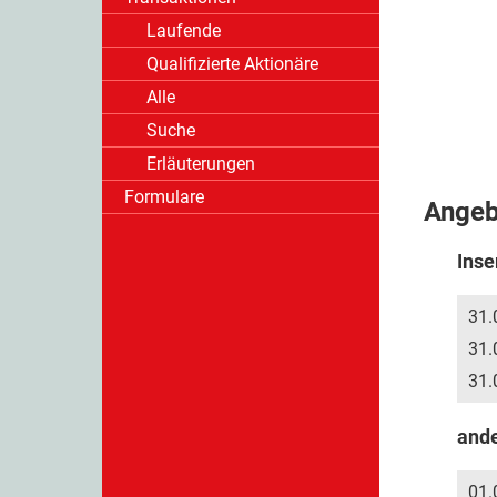
Laufende
Qualifizierte Aktionäre
Alle
Suche
Erläuterungen
Formulare
Ange
Inse
31.
31.
31.
and
01.