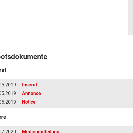
botsdokumente
rat
05.2019
Inserat
05.2019
Annonce
05.2019
Notice
ere
07.2020
Medienmitteilung