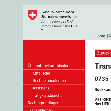
Home
K
Zurück 
Tran
Übernahmekommission
Mitglieder
0735 
Rechtskonsulenten
Assistenz
Rückkauf
Tätigkeitsbericht
Das Rück
Rechtsgrundlagen
das UEK-
Transaktionen