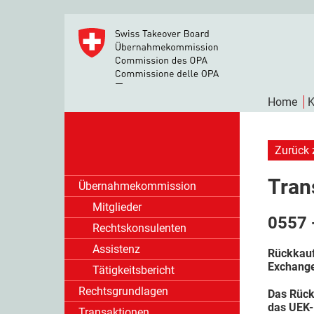
Home
K
Zurück 
Tran
Übernahmekommission
Mitglieder
0557 
Rechtskonsulenten
Assistenz
Rückkauf
Exchang
Tätigkeitsbericht
Rechtsgrundlagen
Das Rück
das UEK-
Transaktionen