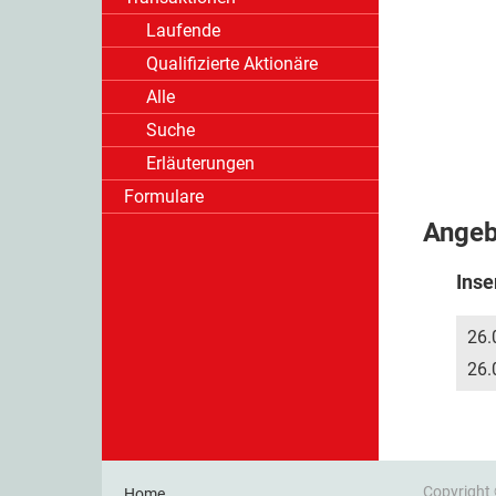
Laufende
Qualifizierte Aktionäre
Alle
Suche
Erläuterungen
Formulare
Ange
Inse
26.
26.
Copyright
Home