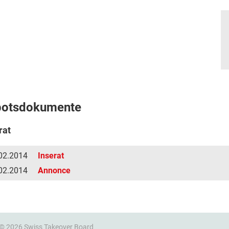
botsdokumente
rat
02.2014
Inserat
02.2014
Annonce
 © 2026 Swiss Takeover Board